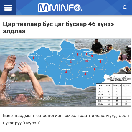
Эхлэл
Цар тахлаар бус цаг бусаар 46 хүнээ
алдлаа
Цаг агаар
Валют ханш
Улс төр
Эдийн засаг
Үзэл бодол
Спорт
Нийгэм
Баяр наадмын ес хоногийн амралтаар нийслэлчүүд орон
Дэлхий
нутаг руу “нүүсэн”.
Энтертайнмэнт