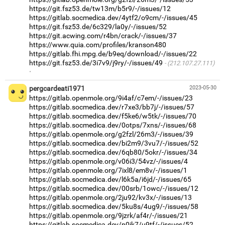
https://git.fsz53.de/tw13m/b5r9/-/issues/12
https://gitlab.socmedica.dev/4ytf2/o9cm/-/issues/45
https://git.fsz53.de/6c329/la0y/-/issues/52
https://git.acwing.com/r4bn/crack/-/issues/37
https://www.quia.com/profiles/kranson480
https://gitlab.fhi.mpg.de/b9eq/download/-/issues/22
https://git.fsz53.de/3i7v9/j9ry/-/issues/49
(212.107.27.111)
·
pergcardeati1971
2023-05-30
https://gitlab.openmole.org/9i4af/c7em/-/issues/23
https://gitlab.socmedica.dev/r7xe3/bb7j/-/issues/57
https://gitlab.socmedica.dev/f5ke6/w5tk/-/issues/70
https://gitlab.socmedica.dev/0otps/7xns/-/issues/68
https://gitlab.openmole.org/g2fzl/26m3/-/issues/39
https://gitlab.socmedica.dev/bi2m9/3vu7/-/issues/52
https://gitlab.socmedica.dev/6qb80/5okr/-/issues/34
https://gitlab.openmole.org/v06i3/54vz/-/issues/4
https://gitlab.openmole.org/7ixl8/em8v/-/issues/1
https://gitlab.socmedica.dev/l6k5a/i6jd/-/issues/65
https://gitlab.socmedica.dev/00srb/1owc/-/issues/12
https://gitlab.openmole.org/2ju92/kv3x/-/issues/13
https://gitlab.socmedica.dev/5ku8s/4ug9/-/issues/58
https://gitlab.openmole.org/9jzrk/af4r/-/issues/21
https://gitlab.socmedica.dev/n0ik7/u9tf/-/issues/52