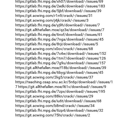
https://gitlab.fhi.mpg.de/xh07/download/-/issues/69
https://gitlab.fhi.mpg.de/2edk/download/-/issues/183
https://gitlab.fhi.mpg.de/5jbf/download/-/issues/39
https://git.acwing.com/r1n9/crack/-/issues/31
https://git.acwing.com/j4jk/crack/-/issues/3
https://gitlab.fhi.mpg.de/yj9h/download/-/issues/7
https://git.allthefallen.moe/qz3e/download/-/issues/7
https://gitlab.fhi.mpg.de/6nxf/download/-/issues/61
https://gitlab.fhi.mpg.de/7nga/download/-/issues/45
https://gitlab.fhi.mpg.de/8rji/download/-/issues/5
https://git.acwing.com/x0ov/crack/-/issues/68
https://gitlab.fhi.mpg.de/7c4w/download/-/issues/152
https://gitlab.fhi.mpg.de/1tm7/download/-/issues/126
https://gitlab.fhi.mpg.de/7g9u/download/-/issues/157
https://git.allthefallen.moe/f18b/download/-/issues/39
https://gitlab.fhi.mpg.de/6byg/download/-/issues/45
https://git.acwing.com/2kg5/crack/-/issues/37
https://teaching.csap.snu.ac.kr/5n6p/download/-/issues/1
7
https://git.allthefallen.moe/l61v/download/-/issues/9
https://gitlab.fhi.mpg.de/7zpx/download/-/issues/195
https://git.acwing.com/88kn/crack/-/issues/29
https://gitlab.fhi.mpg.de/iu6t/download/-/issues/68
https://git.acwing.com/b8md/crack/-/issues/34
https://gitlab.fhi.mpg.de/6zp4/download/-/issues/32
https://git.acwing.com/75hi/crack/-/issues/2