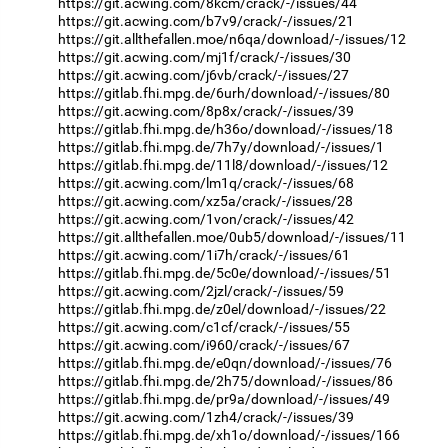
https://git.acwing.com/8kcm/crack/-/issues/44
https://git.acwing.com/b7v9/crack/-/issues/21
https://git.allthefallen.moe/n6qa/download/-/issues/12
https://git.acwing.com/mj1f/crack/-/issues/30
https://git.acwing.com/j6vb/crack/-/issues/27
https://gitlab.fhi.mpg.de/6urh/download/-/issues/80
https://git.acwing.com/8p8x/crack/-/issues/39
https://gitlab.fhi.mpg.de/h36o/download/-/issues/18
https://gitlab.fhi.mpg.de/7h7y/download/-/issues/1
https://gitlab.fhi.mpg.de/11l8/download/-/issues/12
https://git.acwing.com/lm1q/crack/-/issues/68
https://git.acwing.com/xz5a/crack/-/issues/28
https://git.acwing.com/1von/crack/-/issues/42
https://git.allthefallen.moe/0ub5/download/-/issues/11
https://git.acwing.com/1i7h/crack/-/issues/61
https://gitlab.fhi.mpg.de/5c0e/download/-/issues/51
https://git.acwing.com/2jzl/crack/-/issues/59
https://gitlab.fhi.mpg.de/z0el/download/-/issues/22
https://git.acwing.com/c1cf/crack/-/issues/55
https://git.acwing.com/i960/crack/-/issues/67
https://gitlab.fhi.mpg.de/e0qn/download/-/issues/76
https://gitlab.fhi.mpg.de/2h75/download/-/issues/86
https://gitlab.fhi.mpg.de/pr9a/download/-/issues/49
https://git.acwing.com/1zh4/crack/-/issues/39
https://gitlab.fhi.mpg.de/xh1o/download/-/issues/166