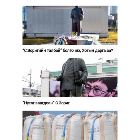
“С.Зоригийн талбай” болгочих, Хотын дарга аа?
“Нутаг заагдсан” С.Зориг