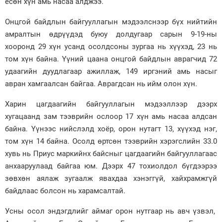
есөн хүн амь насаа алджээ.
Онцгой байдлын байгууллагын мэдээлснээр бүх нийтийн
амралтын өдрүүдэд буюу долдугаар сарын 9-19-ны
хооронд 29 хүн усанд осолдсоны зургаа нь хүүхэд, 23 нь
том хүн байна. Үүний цаана онцгой байдлын аврагчид 72
удаагийн дуудлагаар ажиллаж, 149 иргэний амь насыг
авран хамгаалсан байгаа. Аврагдсан нь ийм олон хүн.
Харин цагдаагийн байгууллагын мэдээллээр дээрх
хугацаанд зам тээврийн ослоор 17 хүн амь насаа алдсан
байна. Үүнээс нийслэлд хоёр, орон нутагт 13, хүүхэд нэг,
том хүн 14 байна. Осолд өртсөн тээврийн хэрэгслийн 33.0
хувь нь Приус маркийнх байсныг цагдаагийн байгууллагаас
анхааруулаад байгаа юм. Дээрх 47 тохиолдол бүгдээрээ
зөвхөн аялаж зугаалж явахдаа хэнэггүй, хайхрамжгүй
байдлаас болсон нь харамсалтай.
Усны осол эндэгдлийг аймаг орон нутгаар нь авч үзвэл,