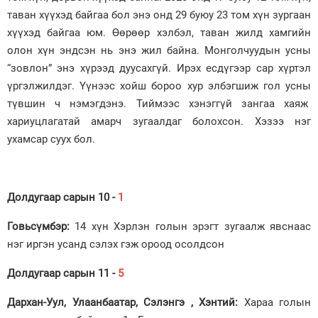
таван хүүхэд байгаа бол энэ онд 29 буюу 23 том хүн зургаан
хүүхэд байгаа юм. Өөрөөр хэлбэл, таван жилд хамгийн
олон хүн эндсэн нь энэ жил байна. Монголчуудын усны
“зовлон” энэ хүрээд дуусахгүй. Ирэх есдүгээр сар хүртэл
үргэлжилдэг. Үүнээс хойш бороо хур элбэгшиж гол усны
түвшин ч нэмэгдэнэ. Тиймээс хэнэггүй зангаа хаяж
хариуцлагатай амарч зугаалдаг болохсон. Хэзээ нэг
ухамсар суух бол.
Долдугаар сарын 10 -
1
Говьсүмбэр:
14 хүн Хэрлэн голын эрэгт зугаалж явснаас
нэг иргэн усанд сэлэх гэж ороод осолдсон
Долдугаар сарын 11 -
5
Дархан-Уул, Улаанбаатар, Сэлэнгэ , Хэнтий:
Хараа голын