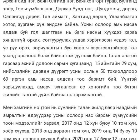
Архангайд нэг, Баян-Өлгийд нэг, Баянхонгорт гурав, Булганд
хоёр, Говьсүмбэрт нэг, Дархан-Уулд нэг, Дундговьд дөрөв,
Сэлэнгэд дөрөв, Төв аймагт , Хэнтийд дөрөв, Улаанбаатар
хотод зургаан хүн эндсэн байна. Усны ослоор амь насаа
алдаж буй гол шалтгаан нь бага насны хүүхдээ хараа
хяналтгүй орхих, согтууруулах ундаа хэрэглэсэн үедээ гол,
ус руу орох, зориулалтын бус хөвөгч хэрэгсэлтэйгээр гол
усанд орсноос болж байна гэж дүгнэж байна. Гэтэл энэ он
гарсаар эхний долоон сарын хугацаанд 15 аймгийн 29 сум,
нийслэлийн дөрвөн дүүрэгт усны ослын 50 тохиолдлоор
69 иргэн амь насаа алдсан тоо баримт бий. Үүнтэй
харьцуулахад, амарч зугаалсан ес хоногийн тоо бүтэн
жилийн талтай дүйж байгаа нь харамсалтай.
Мөн хамгийн ноцтой нь сүүлийн таван жилд баяр наадмын
амралтын өдрүүдээр усны ослоор нас барсан хүмүүсийн
тоон мэдээллийг харвал, 2017 онд 12 хүн буюу 10 том хүн,
хоёр хүүхэд, 2018 онд дөрвөн том хүн, 2019 онд 14 буюу 10
том хүн, дөрвөн хүүхэд байна. 2020 онд 17 буюу 12 том хүн,