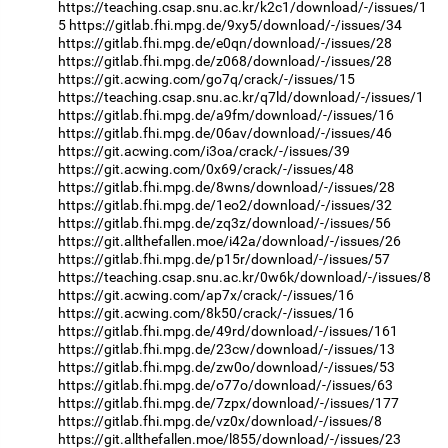
https://teaching.csap.snu.ac.kr/k2c1/download/-/issues/1
5
https://gitlab.fhi.mpg.de/9xy5/download/-/issues/34
https://gitlab.fhi.mpg.de/e0qn/download/-/issues/28
https://gitlab.fhi.mpg.de/z068/download/-/issues/28
https://git.acwing.com/go7q/crack/-/issues/15
https://teaching.csap.snu.ac.kr/q7ld/download/-/issues/1
https://gitlab.fhi.mpg.de/a9fm/download/-/issues/16
https://gitlab.fhi.mpg.de/06av/download/-/issues/46
https://git.acwing.com/i3oa/crack/-/issues/39
https://git.acwing.com/0x69/crack/-/issues/48
https://gitlab.fhi.mpg.de/8wns/download/-/issues/28
https://gitlab.fhi.mpg.de/1eo2/download/-/issues/32
https://gitlab.fhi.mpg.de/zq3z/download/-/issues/56
https://git.allthefallen.moe/i42a/download/-/issues/26
https://gitlab.fhi.mpg.de/p15r/download/-/issues/57
https://teaching.csap.snu.ac.kr/0w6k/download/-/issues/8
https://git.acwing.com/ap7x/crack/-/issues/16
https://git.acwing.com/8k50/crack/-/issues/16
https://gitlab.fhi.mpg.de/49rd/download/-/issues/161
https://gitlab.fhi.mpg.de/23cw/download/-/issues/13
https://gitlab.fhi.mpg.de/zw0o/download/-/issues/53
https://gitlab.fhi.mpg.de/o77o/download/-/issues/63
https://gitlab.fhi.mpg.de/7zpx/download/-/issues/177
https://gitlab.fhi.mpg.de/vz0x/download/-/issues/8
https://git.allthefallen.moe/l855/download/-/issues/23