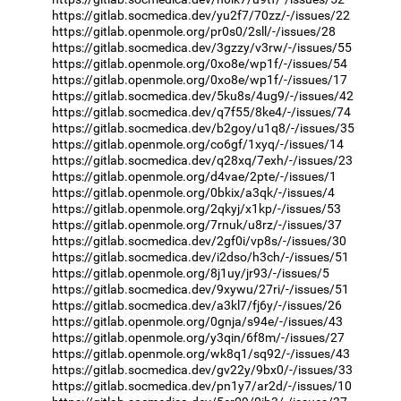
https://gitlab.socmedica.dev/yu2f7/70zz/-/issues/22
https://gitlab.openmole.org/pr0s0/2sll/-/issues/28
https://gitlab.socmedica.dev/3gzzy/v3rw/-/issues/55
https://gitlab.openmole.org/0xo8e/wp1f/-/issues/54
https://gitlab.openmole.org/0xo8e/wp1f/-/issues/17
https://gitlab.socmedica.dev/5ku8s/4ug9/-/issues/42
https://gitlab.socmedica.dev/q7f55/8ke4/-/issues/74
https://gitlab.socmedica.dev/b2goy/u1q8/-/issues/35
https://gitlab.openmole.org/co6gf/1xyq/-/issues/14
https://gitlab.socmedica.dev/q28xq/7exh/-/issues/23
https://gitlab.openmole.org/d4vae/2pte/-/issues/1
https://gitlab.openmole.org/0bkix/a3qk/-/issues/4
https://gitlab.openmole.org/2qkyj/x1kp/-/issues/53
https://gitlab.openmole.org/7rnuk/u8rz/-/issues/37
https://gitlab.socmedica.dev/2gf0i/vp8s/-/issues/30
https://gitlab.socmedica.dev/i2dso/h3ch/-/issues/51
https://gitlab.openmole.org/8j1uy/jr93/-/issues/5
https://gitlab.socmedica.dev/9xywu/27ri/-/issues/51
https://gitlab.socmedica.dev/a3kl7/fj6y/-/issues/26
https://gitlab.openmole.org/0gnja/s94e/-/issues/43
https://gitlab.openmole.org/y3qin/6f8m/-/issues/27
https://gitlab.openmole.org/wk8q1/sq92/-/issues/43
https://gitlab.socmedica.dev/gv22y/9bx0/-/issues/33
https://gitlab.socmedica.dev/pn1y7/ar2d/-/issues/10