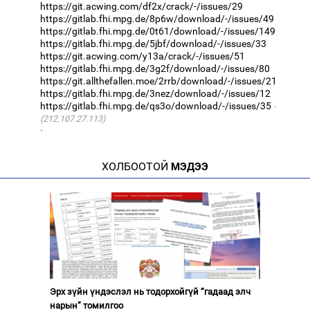
https://git.acwing.com/df2x/crack/-/issues/29
https://gitlab.fhi.mpg.de/8p6w/download/-/issues/49
https://gitlab.fhi.mpg.de/0t61/download/-/issues/149
https://gitlab.fhi.mpg.de/5jbf/download/-/issues/33
https://git.acwing.com/y13a/crack/-/issues/51
https://gitlab.fhi.mpg.de/3g2f/download/-/issues/80
https://git.allthefallen.moe/2rrb/download/-/issues/21
https://gitlab.fhi.mpg.de/3nez/download/-/issues/12
https://gitlab.fhi.mpg.de/qs3o/download/-/issues/35
(212.107.27.113)
·
ХОЛБООТОЙ
МЭДЭЭ
Эрх зүйн үндэслэл нь тодорхойгүй “гадаад элч
нарын” томилгоо