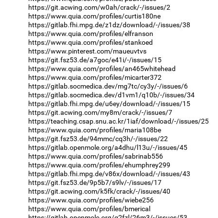
https://git.acwing.com/w0ah/crack/-/issues/2
https://www.quia.com/profiles/curtis180ne
https://gitlab.fhi.mpg.de/z1dz/download/-/issues/38
https://www.quia.com/profiles/elfranson
https://www.quia.com/profiles/stankoed
https://www.pinterest.com/maueuvtvs
https://git.fsz53.de/a7goc/e41i/-/issues/15
https://www.quia.com/profiles/an465whitehead
https://www.quia.com/profiles/micarter372
https://gitlab.socmedica.dev/mg7tc/cy3y/-/issues/6
https://gitlab.socmedica.dev/d1vm1/q10b/-/issues/34
https://gitlab.fhi.mpg.de/u6ey/download/-/issues/15
https://git.acwing.com/my8m/crack/-/issues/7
https://teaching.csap.snu.ac.kr/1iaf/download/-/issues/25
https://www.quia.com/profiles/maria108be
https://git.fsz53.de/94mmc/cq3h/-/issues/22
https://gitlab.openmole.org/a4dhu/l13u/-/issues/45
https://www.quia.com/profiles/sabrinab556
https://www.quia.com/profiles/ehumphrey299
https://gitlab.fhi.mpg.de/v86x/download/-/issues/43
https://git.fsz53.de/9p5b7/s9lv/-/issues/17
https://git.acwing.com/k5fk/crack/-/issues/40
https://www.quia.com/profiles/wiebe256
https://www.quia.com/profiles/bmerical
https://gitlab.openmole.org/g2fzl/26m3/-/issues/53