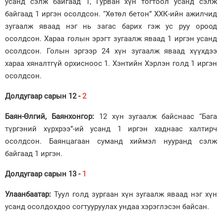
усанд сэлж байгаад 1, Гурван хүн тогтоол усанд сэлж
байгаад 1 иргэн осолдсон. “Хөтөл бетон” ХХК-ийн ажилчид
зугаалж яваад нэг нь загас барих гэж ус руу ороод
осолдсон. Хараа голын эрэгт зугаалж яваад 1 иргэн усанд
осолдсон. Голын эргээр 24 хүн зугаалж яваад хүүхдээ
хараа хяналтгүй орхисноос 1. Хэнтийн Хэрлэн голд 1 иргэн
осолдсон.
Долдугаар сарын 12 -
2
Баян-Өлгий, Баянхонгор:
12 хүн зугаалж байснаас “Бага
түргэний хүрхрээ”-ий усанд 1 иргэн хаднаас халтирч
осолдсон. Баянцагаан суманд хиймэл нууранд сэлж
байгаад 1 иргэн.
Долдугаар сарын 13 -
1
Улаанбаатар:
Туул голд зургаан хүн зугаалж яваад нэг хүн
усанд осолдохдоо согтууруулах ундаа хэрэглэсэн байсан.