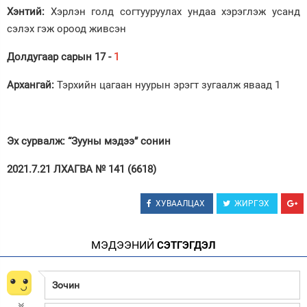
Хэнтий:
Хэрлэн голд согтууруулах ундаа хэрэглэж усанд
сэлэх гэж ороод живсэн
Долдугаар сарын 17 -
1
Архангай:
Тэрхийн цагаан нуурын эрэгт зугаалж яваад 1
Эх сурвалж: “Зууны мэдээ” сонин
2021.7.21 ЛХАГВА № 141 (6618)
ХУВААЛЦАХ
ЖИРГЭХ
МЭДЭЭНИЙ
СЭТГЭГДЭЛ