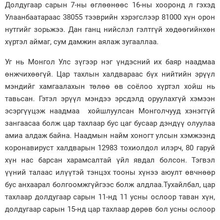
Долдугаар сарын 7-ны өглөөнөөс 16-ны хооронд л гэхэд
Зурхай
Улаанбаатараас 38055 тээврийн хэрэгслээр 81000 хүн орон
нутгийг зорьжээ. Дан ганц нийслэл гэлтгүй хөдөөгийнхөн
хүртэл аймаг, сум дамжин аялаж зугааллаа.
Уг нь Монгол Улс зүгээр нэг үндэсний их баяр наадмаа
өнжчихөөгүй. Цар тахлын халдвараас бүх нийтийн эрүүл
мэндийг хамгаалахын төлөө өв соёлоо хүртэл хойш нь
тавьсан. Гэтэл эрүүл мэндээ эрсдэлд оруулахгүй хэмээн
эсэргүүцэж наадмаа хойшлуулсан Монголчууд хэнэггүй
зангаасаа болж цар тахлаар бус цаг бусаар дэндүү олуулаа
амиа алдаж байна. Наадмын найм хоногт улсын хэмжээнд
коронавируст халдварын 12983 тохиолдол илэрч, 80 гаруй
хүн нас барсан харамсалтай үйл явдал болсон. Тэгвэл
үүний талаас илүүтэй тэнцэх тооны хүнээ аюулт өвчнөөр
бус анхаарал болгоомжгүйгээс болж алдлаа.Тухайлбал, цар
тахлаар долдугаар сарын 11-нд 11 усны ослоор таван хүн,
долдугаар сарын 15-нд цар тахлаар дөрөв бол усны ослоор