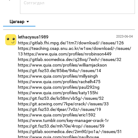
Цагаар
lethacysus1989
2023-06-04
https://gitlab.fhi.mpg.de/1tm7/download/-/issues/126
https://teaching.csap.snu.ac.kr/w1sw/download/-/issues/
13
https://www.quia.com/profiles/nrobinson449
https://gitlab.socmedica.dev/q28xq/7exh/-/issues/32
https://www.quia.com/profiles/williamjackson
https://git.fsz53.de/85ibe/9i4u/-/issues/14
https://www.quia.com/profiles/millysingh
https://www.quia.com/profiles/rachelh475
https://www.quia.com/profiles/paul292ng
https://www.quia.com/profiles/katy155hi
https://git.fsz53.de/lo58m/vb5g/-/issues/52
https://git.acwing.com/7kpe/crack/-/issues/33
https://git.fsz53.de/4jear/7v0z/-/issues/19
https://www.quia.com/profiles/eric1592
https://www.tumblr.com/key-manager-crack-1r
https://git.fsz53.de/mh70e/4rop/-/issues/59
https://gitlab.socmedica.dev/2im90/po1a/-/issues/51
https://www.quia.com/profiles/paulhouse