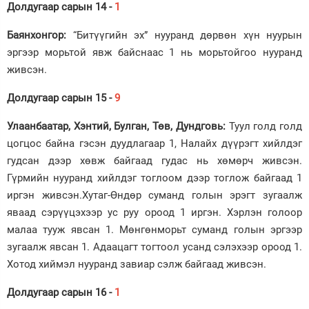
Долдугаар сарын 14 -
1
Баянхонгор:
“Битүүгийн эх” нууранд дөрвөн хүн нуурын
эргээр морьтой явж байснаас 1 нь морьтойгоо нууранд
живсэн.
Долдугаар сарын 15 -
9
Улаанбаатар, Хэнтий, Булган, Төв, Дундговь:
Туул голд голд
цогцос байна гэсэн дуудлагаар 1, Налайх дүүрэгт хийлдэг
гудсан дээр хөвж байгаад гудас нь хөмөрч живсэн.
Гүрмийн нууранд хийлдэг тоглоом дээр тоглож байгаад 1
иргэн живсэн.Хутаг-Өндөр суманд голын эрэгт зугаалж
яваад сэрүүцэхээр ус руу ороод 1 иргэн. Хэрлэн голоор
малаа тууж явсан 1. Мөнгөнморьт суманд голын эргээр
зугаалж явсан 1. Адаацагт тогтоол усанд сэлэхээр ороод 1.
Хотод хиймэл нууранд завиар сэлж байгаад живсэн.
Долдугаар сарын 16 -
1