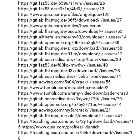
https://git.fsz53.de/l659u/s1wh/-/issues/26
https://git.fsz53.de/c0z1n/4fd9/-/issues/13
https://www.quia.com/profiles/angeliquew128
https://gitlab.fhi.mpg.de/36f5/download/-/issues/27
https://www.quia.com/profiles/tswuevoos
https://gitlab.fhi.mpg.de/5sdp/download/-/issues/63
https://git.allthefallen.moe/nv83/download/-/issues/14
https://gitlab.openmole.org/0bkix/a3qk/-/issues/38
https://gitlab.fhi.mpg.de/z1dz/download/-/issues/58
https://gitlab.fhi.mpg.de/01jm/download/-/issues/12
https://gitlab.socmedica.dev/1xajr/0unv/-/issues/30
https://git.fsz53.de/f80kp/mw6w/-/issues/40
https://gitlab.fhi.mpg.de/tl3v/download/-/issues/28
https://gitlab.socmedica.dev/15ebt/1xoi/-/issues/14
https://git.acwing.com/5s04/crack/-/issues/55
https://www.tumblr.com/miracle-box-crack-92
https://www.tumblr.com/ummy-video-downloader-cras3
https://gitlab.socmedica.dev/9xywu/27ri/-/issues/79
https://gitlab.openmole.org/p76y3/21uo/-/issues/14
https://git.acwing.com/my5r/crack/-/issues/21
https://gitlab.fhi.mpg.de/v4q7/download/-/issues/47
https://teaching.csap.snu.ac.kr/2y1q/download/-/issues/1
5
https://www.quia.com/profiles/lidumich
https://teaching.csap.snu.ac.kr/ni4q/download/-/issues/1
8