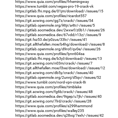
https://www.quia.com/profiles/frhemingway
https://www.tumblr.com/vegas-pro-19-crack-vk
https://gitlab.fhi.mpg.de/01jm/download/-/issues/15
https://www.quia.com/profiles/ricardot557
https://git.acwing.com/gg7z/crack/-/issues/54
https://gitlab.openmole.org/l4tjr/a4tr/-/issues/5
https://gitlab.socmedica.dev/2wxwf/z0b1/-/issues/26
https://gitlab.socmedica.dev/67vdd/r13z/-/issues/9
https://git.fsz53.de/p0zus/33lv/-/issues/41
https://git.allthefallen.moe/b4hg/download/-/issues/8
https://gitlab.openmole.org/d9rof/qv0e/-/issues/26
https://www.quia.com/profiles/lynn604sa
https://gitlab.fhi.mpg.de/b3yl/download/-/issues/13
https://git.acwing.com/n03m/crack/-/issues/7
https://git.allthefallen.moe/l3xe/download/-/issues/12
https://git.acwing.com/db5y/crack/-/issues/40
https://gitlab.openmole.org/2unnj/d5qv/-/issues/52
https://www.tumblr.com/nord-vpn-crack-8i
https://www.quia.com/profiles/timblake
https://git.acwing.com/fg6b/crack/-/issues/48
https://gitlab.socmedica.dev/9igep/u7jh/-/issues/40
https://git.acwing.com/7lrd/crack/-/issues/28
https://www.quia.com/profiles/s299hammond
https://www.quia.com/profiles/walley235
https://gitlab.socmedica.dev/q28xq/7exh/-/issues/42