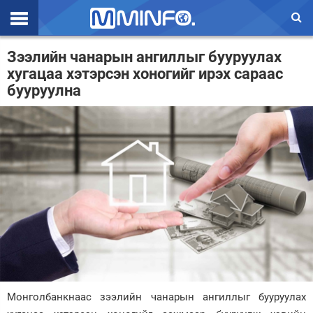
Эхлэл
Зээлийн чанарын ангиллыг бууруулах
хугацаа хэтэрсэн хоногийг ирэх сараас
Цаг агаар
бууруулна
Валют ханш
Улс төр
Эдийн засаг
Үзэл бодол
Спорт
Нийгэм
Дэлхий
Монголбанкнаас зээлийн чанарын ангиллыг бууруулах
Энтертайнмэнт