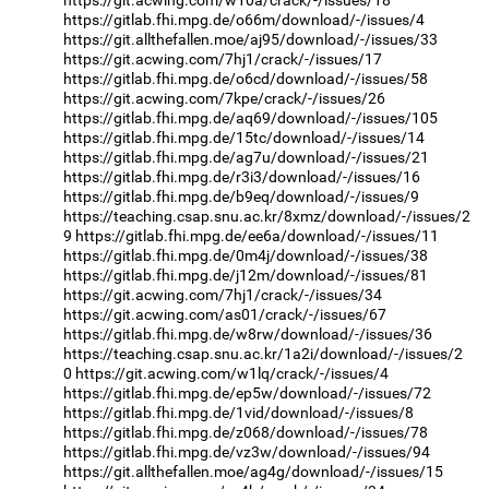
https://git.acwing.com/w10a/crack/-/issues/18
https://gitlab.fhi.mpg.de/o66m/download/-/issues/4
https://git.allthefallen.moe/aj95/download/-/issues/33
https://git.acwing.com/7hj1/crack/-/issues/17
https://gitlab.fhi.mpg.de/o6cd/download/-/issues/58
https://git.acwing.com/7kpe/crack/-/issues/26
https://gitlab.fhi.mpg.de/aq69/download/-/issues/105
https://gitlab.fhi.mpg.de/15tc/download/-/issues/14
https://gitlab.fhi.mpg.de/ag7u/download/-/issues/21
https://gitlab.fhi.mpg.de/r3i3/download/-/issues/16
https://gitlab.fhi.mpg.de/b9eq/download/-/issues/9
https://teaching.csap.snu.ac.kr/8xmz/download/-/issues/2
9
https://gitlab.fhi.mpg.de/ee6a/download/-/issues/11
https://gitlab.fhi.mpg.de/0m4j/download/-/issues/38
https://gitlab.fhi.mpg.de/j12m/download/-/issues/81
https://git.acwing.com/7hj1/crack/-/issues/34
https://git.acwing.com/as01/crack/-/issues/67
https://gitlab.fhi.mpg.de/w8rw/download/-/issues/36
https://teaching.csap.snu.ac.kr/1a2i/download/-/issues/2
0
https://git.acwing.com/w1lq/crack/-/issues/4
https://gitlab.fhi.mpg.de/ep5w/download/-/issues/72
https://gitlab.fhi.mpg.de/1vid/download/-/issues/8
https://gitlab.fhi.mpg.de/z068/download/-/issues/78
https://gitlab.fhi.mpg.de/vz3w/download/-/issues/94
https://git.allthefallen.moe/ag4g/download/-/issues/15