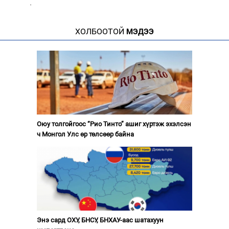
·
ХОЛБООТОЙ
МЭДЭЭ
Оюу толгойгоос “Рио Тинто” ашиг хүртэж эхэлсэн
ч Монгол Улс өр төлсөөр байна
Энэ сард ОХУ, БНСУ, БНХАУ-аас шатахуун