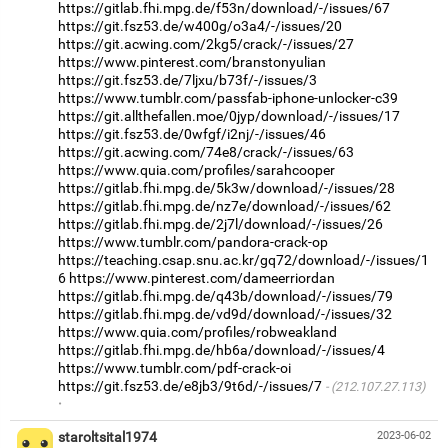
https://gitlab.fhi.mpg.de/f53n/download/-/issues/67
https://git.fsz53.de/w400g/o3a4/-/issues/20
https://git.acwing.com/2kg5/crack/-/issues/27
https://www.pinterest.com/branstonyulian
https://git.fsz53.de/7ljxu/b73f/-/issues/3
https://www.tumblr.com/passfab-iphone-unlocker-c39
https://git.allthefallen.moe/0jyp/download/-/issues/17
https://git.fsz53.de/0wfgf/i2nj/-/issues/46
https://git.acwing.com/74e8/crack/-/issues/63
https://www.quia.com/profiles/sarahcooper
https://gitlab.fhi.mpg.de/5k3w/download/-/issues/28
https://gitlab.fhi.mpg.de/nz7e/download/-/issues/62
https://gitlab.fhi.mpg.de/2j7l/download/-/issues/26
https://www.tumblr.com/pandora-crack-op
https://teaching.csap.snu.ac.kr/gq72/download/-/issues/1
6
https://www.pinterest.com/dameerriordan
https://gitlab.fhi.mpg.de/q43b/download/-/issues/79
https://gitlab.fhi.mpg.de/vd9d/download/-/issues/32
https://www.quia.com/profiles/robweakland
https://gitlab.fhi.mpg.de/hb6a/download/-/issues/4
https://www.tumblr.com/pdf-crack-oi
https://git.fsz53.de/e8jb3/9t6d/-/issues/7
(212.107.27.113)
·
staroltsital1974
2023-06-02