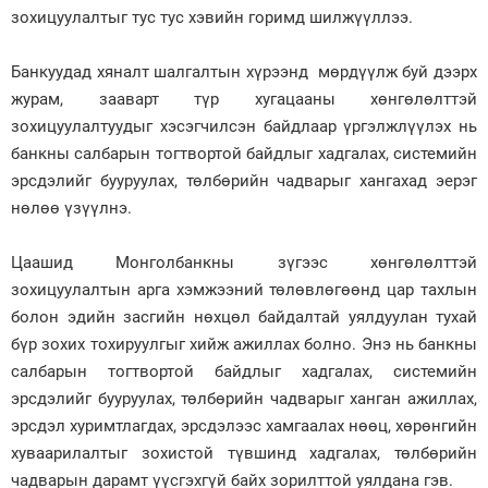
зохицуулалтыг тус тус хэвийн горимд шилжүүллээ.
Банкуудад хяналт шалгалтын хүрээнд мөрдүүлж буй дээрх
журам, зааварт түр хугацааны хөнгөлөлттэй
зохицуулалтуудыг хэсэгчилсэн байдлаар үргэлжлүүлэх нь
банкны салбарын тогтвортой байдлыг хадгалах, системийн
эрсдэлийг бууруулах, төлбөрийн чадварыг хангахад эерэг
нөлөө үзүүлнэ.
Цаашид Монголбанкны зүгээс хөнгөлөлттэй
зохицуулалтын арга хэмжээний төлөвлөгөөнд цар тахлын
болон эдийн засгийн нөхцөл байдалтай уялдуулан тухай
бүр зохих тохируулгыг хийж ажиллах болно. Энэ нь банкны
салбарын тогтвортой байдлыг хадгалах, системийн
эрсдэлийг бууруулах, төлбөрийн чадварыг ханган ажиллах,
эрсдэл хуримтлагдах, эрсдэлээс хамгаалах нөөц, хөрөнгийн
хуваарилалтыг зохистой түвшинд хадгалах, төлбөрийн
чадварын дарамт үүсгэхгүй байх зорилттой уялдана гэв.