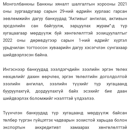
Монголбанкны Банкны хяналт шалгалтын хорооны 2021
оны зургаадугаар сарын 29-ний өдрийн хурлаас гарсан
зөвлөмжийн дагуу банкуудад “Активыг ангилах, активын
эрсдэлийн сан байгуулж, зарцуулах журам”-д түр
хугацаагаар мөрдүүлж буй хөнгөлөлттэй зохицуулалтыг
2022 оны дөрөвдүгээр сарын 1-ний өдрийг хүртэл
урьдчилан тогтоосон хуваарийн дагуу хэсэгчлэн сунгахаар
шийдвэрлэсэн байна.
Ингэснээр банкуудад зээлдэгчдийн зээлийн эргэн төлөх
нөхцөлийг дахин өөрчлөх, эргэн төлөлтийн доголдолтой
зээлийн ангилал, зээлийн түүхийг түр хугацаанд
бууруулахгүй, дордуулахгүй байх эсэхийг бие даан
шийдвэрлэх боломжийг нээлттэй үлдээлээ.
Түүнчлэн банкуудад түр хугацаанд мөрдүүлж байсан
төлбөр түргэн гүйцэтгэх чадварын зохистой харьцаа болон
экспортын аккредитивт хамаарах хөнгөлөлттэй