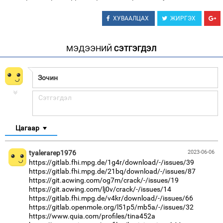
ХУВААЛЦАХ
ЖИРГЭХ
МЭДЭЭНИЙ
СЭТГЭГДЭЛ
Цагаар
tyalerarep1976
2023-06-06
https://gitlab.fhi.mpg.de/1g4r/download/-/issues/39
https://gitlab.fhi.mpg.de/21bq/download/-/issues/87
https://git.acwing.com/og7m/crack/-/issues/19
https://git.acwing.com/lj0v/crack/-/issues/14
https://gitlab.fhi.mpg.de/v4kr/download/-/issues/66
https://gitlab.openmole.org/l51p5/mb5a/-/issues/32
https://www.quia.com/profiles/tina452a