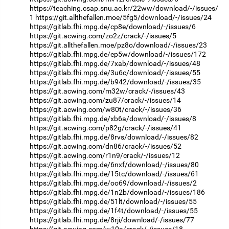
https://teaching.csap.snu.ac.kr/22ww/download/-/issues/
1
https://git.allthefallen.moe/5fg5/download/-/issues/24
https://gitlab.fhi.mpg.de/cp8e/download/-/issues/6
https://git.acwing.com/zo2z/crack/-/issues/5
https://git.allthefallen.moe/pz8o/download/-/issues/23
https://gitlab.fhi.mpg.de/ep5w/download/-/issues/172
https://gitlab.fhi.mpg.de/7xab/download/-/issues/48
https://gitlab.fhi.mpg.de/3u6c/download/-/issues/55
https://gitlab.fhi.mpg.de/b942/download/-/issues/35
https://git.acwing.com/m32w/crack/-/issues/43
https://git.acwing.com/zu87/crack/-/issues/14
https://git.acwing.com/w80t/crack/-/issues/36
https://gitlab.fhi.mpg.de/xb6a/download/-/issues/8
https://git.acwing.com/p82g/crack/-/issues/41
https://gitlab.fhi.mpg.de/8rvs/download/-/issues/82
https://git.acwing.com/dn86/crack/-/issues/52
https://git.acwing.com/r1n9/crack/-/issues/12
https://gitlab.fhi.mpg.de/6nxf/download/-/issues/80
https://gitlab.fhi.mpg.de/15tc/download/-/issues/61
https://gitlab.fhi.mpg.de/oo69/download/-/issues/2
https://gitlab.fhi.mpg.de/1n2b/download/-/issues/186
https://gitlab.fhi.mpg.de/51lt/download/-/issues/55
https://gitlab.fhi.mpg.de/1f4t/download/-/issues/55
https://gitlab.fhi.mpg.de/8rji/download/-/issues/77