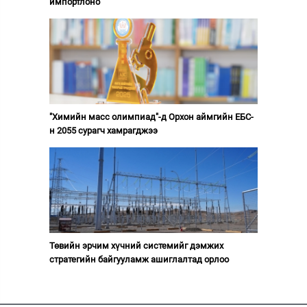
импортлоно
"Химийн масс олимпиад"-д Орхон аймгийн ЕБС-
н 2055 сурагч хамрагджээ
Төвийн эрчим хүчний системийг дэмжих
стратегийн байгууламж ашиглалтад орлоо