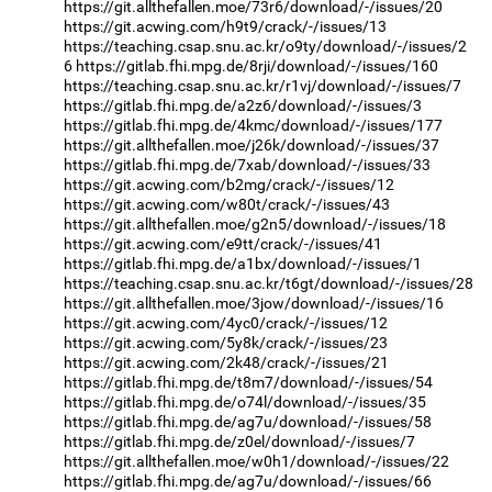
https://git.allthefallen.moe/73r6/download/-/issues/20
https://git.acwing.com/h9t9/crack/-/issues/13
https://teaching.csap.snu.ac.kr/o9ty/download/-/issues/2
6
https://gitlab.fhi.mpg.de/8rji/download/-/issues/160
https://teaching.csap.snu.ac.kr/r1vj/download/-/issues/7
https://gitlab.fhi.mpg.de/a2z6/download/-/issues/3
https://gitlab.fhi.mpg.de/4kmc/download/-/issues/177
https://git.allthefallen.moe/j26k/download/-/issues/37
https://gitlab.fhi.mpg.de/7xab/download/-/issues/33
https://git.acwing.com/b2mg/crack/-/issues/12
https://git.acwing.com/w80t/crack/-/issues/43
https://git.allthefallen.moe/g2n5/download/-/issues/18
https://git.acwing.com/e9tt/crack/-/issues/41
https://gitlab.fhi.mpg.de/a1bx/download/-/issues/1
https://teaching.csap.snu.ac.kr/t6gt/download/-/issues/28
https://git.allthefallen.moe/3jow/download/-/issues/16
https://git.acwing.com/4yc0/crack/-/issues/12
https://git.acwing.com/5y8k/crack/-/issues/23
https://git.acwing.com/2k48/crack/-/issues/21
https://gitlab.fhi.mpg.de/t8m7/download/-/issues/54
https://gitlab.fhi.mpg.de/o74l/download/-/issues/35
https://gitlab.fhi.mpg.de/ag7u/download/-/issues/58
https://gitlab.fhi.mpg.de/z0el/download/-/issues/7
https://git.allthefallen.moe/w0h1/download/-/issues/22
https://gitlab.fhi.mpg.de/ag7u/download/-/issues/66