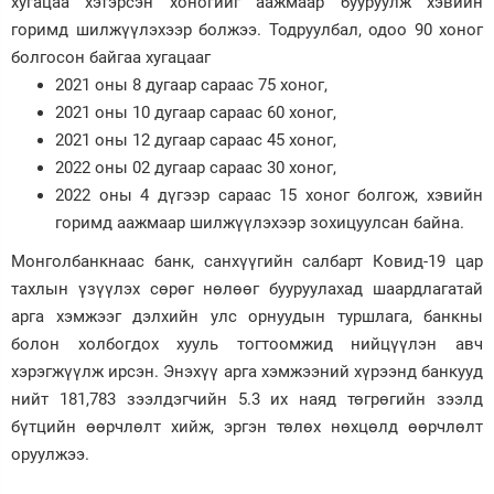
хугацаа хэтэрсэн хоногийг аажмаар бууруулж хэвийн
горимд шилжүүлэхээр болжээ. Тодруулбал, одоо 90 хоног
Зурхай
болгосон байгаа хугацааг
2021 оны 8 дугаар сараас 75 хоног,
2021 оны 10 дугаар сараас 60 хоног,
2021 оны 12 дугаар сараас 45 хоног,
2022 оны 02 дугаар сараас 30 хоног,
2022 оны 4 дүгээр сараас 15 хоног болгож, хэвийн
горимд аажмаар шилжүүлэхээр зохицуулсан байна.
Монголбанкнаас банк, санхүүгийн салбарт Ковид-19 цар
тахлын үзүүлэх сөрөг нөлөөг бууруулахад шаардлагатай
арга хэмжээг дэлхийн улс орнуудын туршлага, банкны
болон холбогдох хууль тогтоомжид нийцүүлэн авч
хэрэгжүүлж ирсэн. Энэхүү арга хэмжээний хүрээнд банкууд
нийт 181,783 зээлдэгчийн 5.3 их наяд төгрөгийн зээлд
бүтцийн өөрчлөлт хийж, эргэн төлөх нөхцөлд өөрчлөлт
оруулжээ.