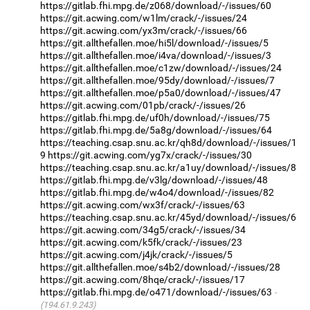
https://gitlab.fhi.mpg.de/z068/download/-/issues/60
https://git.acwing.com/w1lm/crack/-/issues/24
https://git.acwing.com/yx3m/crack/-/issues/66
https://git.allthefallen.moe/hi5l/download/-/issues/5
https://git.allthefallen.moe/i4va/download/-/issues/3
https://git.allthefallen.moe/c1zw/download/-/issues/24
https://git.allthefallen.moe/95dy/download/-/issues/7
https://git.allthefallen.moe/p5a0/download/-/issues/47
https://git.acwing.com/01pb/crack/-/issues/26
https://gitlab.fhi.mpg.de/uf0h/download/-/issues/75
https://gitlab.fhi.mpg.de/5a8g/download/-/issues/64
https://teaching.csap.snu.ac.kr/qh8d/download/-/issues/1
9
https://git.acwing.com/yg7x/crack/-/issues/30
https://teaching.csap.snu.ac.kr/a1uy/download/-/issues/8
https://gitlab.fhi.mpg.de/v3lg/download/-/issues/48
https://gitlab.fhi.mpg.de/w4o4/download/-/issues/82
https://git.acwing.com/wx3f/crack/-/issues/63
https://teaching.csap.snu.ac.kr/45yd/download/-/issues/6
https://git.acwing.com/34g5/crack/-/issues/34
https://git.acwing.com/k5fk/crack/-/issues/23
https://git.acwing.com/j4jk/crack/-/issues/5
https://git.allthefallen.moe/s4b2/download/-/issues/28
https://git.acwing.com/8hqe/crack/-/issues/17
https://gitlab.fhi.mpg.de/o471/download/-/issues/63
(194.61.9.243)