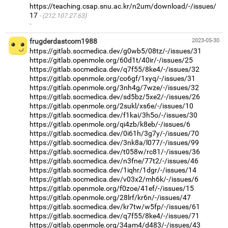
https://teaching.csap.snu.ac.kr/n2um/download/-/issues/
17
(212.107.27.63)
·
frugderdastcom1988
2023-05-30
https://gitlab.socmedica.dev/g0wb5/08tz/-/issues/31
https://gitlab.openmole.org/60d1t/40ir/-/issues/25
https://gitlab.socmedica.dev/q7f55/8ke4/-/issues/32
https://gitlab.openmole.org/co6gf/1xyq/-/issues/31
https://gitlab.openmole.org/3nh4g/7wze/-/issues/32
https://gitlab.socmedica.dev/sd5bz/5xe2/-/issues/26
https://gitlab.openmole.org/2sukl/xs6e/-/issues/10
https://gitlab.socmedica.dev/f1kai/3h5o/-/issues/30
https://gitlab.openmole.org/qi4zb/k8eb/-/issues/6
https://gitlab.socmedica.dev/0i61h/3g7y/-/issues/70
https://gitlab.socmedica.dev/3nk8a/l077/-/issues/99
https://gitlab.socmedica.dev/t058w/rc81/-/issues/36
https://gitlab.socmedica.dev/n3fne/77t2/-/issues/46
https://gitlab.socmedica.dev/1iqhr/1dgr/-/issues/14
https://gitlab.socmedica.dev/v03x2/mh6k/-/issues/6
https://gitlab.openmole.org/f0zoe/41ef/-/issues/15
https://gitlab.openmole.org/28lrf/kr6n/-/issues/47
https://gitlab.socmedica.dev/kr7tw/w5fp/-/issues/61
https://gitlab.socmedica.dev/q7f55/8ke4/-/issues/71
https://gitlab.openmole.org/34am4/d483/-/issues/43