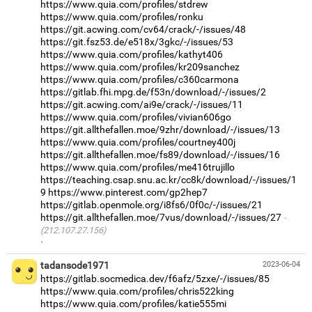
https://www.quia.com/profiles/stdrew
https://www.quia.com/profiles/ronku
https://git.acwing.com/cv64/crack/-/issues/48
https://git.fsz53.de/e518x/3gkc/-/issues/53
https://www.quia.com/profiles/kathyt406
https://www.quia.com/profiles/kr209sanchez
https://www.quia.com/profiles/c360carmona
https://gitlab.fhi.mpg.de/f53n/download/-/issues/2
https://git.acwing.com/ai9e/crack/-/issues/11
https://www.quia.com/profiles/vivian606go
https://git.allthefallen.moe/9zhr/download/-/issues/13
https://www.quia.com/profiles/courtney400j
https://git.allthefallen.moe/fs89/download/-/issues/16
https://www.quia.com/profiles/me416trujillo
https://teaching.csap.snu.ac.kr/cc8k/download/-/issues/1
9
https://www.pinterest.com/gp2hep7
https://gitlab.openmole.org/i8fs6/0f0c/-/issues/21
https://git.allthefallen.moe/7vus/download/-/issues/27
(212.107.27.156)
·
tadansode1971
2023-06-04
https://gitlab.socmedica.dev/f6afz/5zxe/-/issues/85
https://www.quia.com/profiles/chris522king
https://www.quia.com/profiles/katie555mi