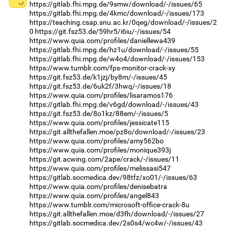
https://gitlab.fhi.mpg.de/9smw/download/-/issues/65
https://gitlab.fhi.mpg.de/4kmc/download/-/issues/173
https://teaching.csap.snu.ac.kr/0qeg/download/-/issues/2
0
https://git.fsz53.de/59hr5/i6iu/-/issues/54
https://www.quia.com/profiles/daniellewa439
https://gitlab.fhi.mpg.de/hz1u/download/-/issues/55
https://gitlab.fhi.mpg.de/w4o4/download/-/issues/153
https://www.tumblr.com/fps-monitor-crack-xy
https://git.fsz53.de/k1jzj/by8m/-/issues/45
https://git.fsz53.de/6uk2f/3hwq/-/issues/18
https://www.quia.com/profiles/lisaramos176
https://gitlab.fhi.mpg.de/v6gd/download/-/issues/43
https://git.fsz53.de/8o1kz/88em/-/issues/5
https://www.quia.com/profiles/jessicate115
https://git.allthefallen.moe/pz8o/download/-/issues/23
https://www.quia.com/profiles/amy562bo
https://www.quia.com/profiles/monique393j
https://git.acwing.com/2ape/crack/-/issues/11
https://www.quia.com/profiles/melissasi547
https://gitlab.socmedica.dev/98tfz/xo01/-/issues/63
https://www.quia.com/profiles/denisebatra
https://www.quia.com/profiles/angel843
https://www.tumblr.com/microsoft-office-crack-8u
https://git.allthefallen.moe/d3fh/download/-/issues/27
https://gitlab.socmedica.dev/2s0s4/wc4w/-/issues/43