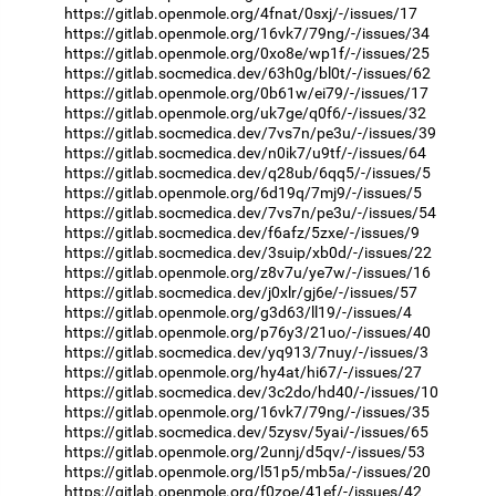
https://gitlab.openmole.org/4fnat/0sxj/-/issues/17
https://gitlab.openmole.org/16vk7/79ng/-/issues/34
https://gitlab.openmole.org/0xo8e/wp1f/-/issues/25
https://gitlab.socmedica.dev/63h0g/bl0t/-/issues/62
https://gitlab.openmole.org/0b61w/ei79/-/issues/17
https://gitlab.openmole.org/uk7ge/q0f6/-/issues/32
https://gitlab.socmedica.dev/7vs7n/pe3u/-/issues/39
https://gitlab.socmedica.dev/n0ik7/u9tf/-/issues/64
https://gitlab.socmedica.dev/q28ub/6qq5/-/issues/5
https://gitlab.openmole.org/6d19q/7mj9/-/issues/5
https://gitlab.socmedica.dev/7vs7n/pe3u/-/issues/54
https://gitlab.socmedica.dev/f6afz/5zxe/-/issues/9
https://gitlab.socmedica.dev/3suip/xb0d/-/issues/22
https://gitlab.openmole.org/z8v7u/ye7w/-/issues/16
https://gitlab.socmedica.dev/j0xlr/gj6e/-/issues/57
https://gitlab.openmole.org/g3d63/ll19/-/issues/4
https://gitlab.openmole.org/p76y3/21uo/-/issues/40
https://gitlab.socmedica.dev/yq913/7nuy/-/issues/3
https://gitlab.openmole.org/hy4at/hi67/-/issues/27
https://gitlab.socmedica.dev/3c2do/hd40/-/issues/10
https://gitlab.openmole.org/16vk7/79ng/-/issues/35
https://gitlab.socmedica.dev/5zysv/5yai/-/issues/65
https://gitlab.openmole.org/2unnj/d5qv/-/issues/53
https://gitlab.openmole.org/l51p5/mb5a/-/issues/20
https://gitlab.openmole.org/f0zoe/41ef/-/issues/42