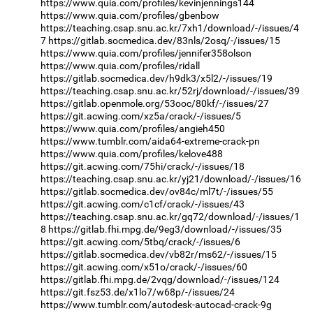
https://www.quia.com/profiles/kevinjennings144
https://www.quia.com/profiles/gbenbow
https://teaching.csap.snu.ac.kr/7xh1/download/-/issues/4
7
https://gitlab.socmedica.dev/83nls/2osq/-/issues/15
https://www.quia.com/profiles/jennifer358olson
https://www.quia.com/profiles/ridall
https://gitlab.socmedica.dev/h9dk3/x5l2/-/issues/19
https://teaching.csap.snu.ac.kr/52rj/download/-/issues/39
https://gitlab.openmole.org/53ooc/80kf/-/issues/27
https://git.acwing.com/xz5a/crack/-/issues/5
https://www.quia.com/profiles/angieh450
https://www.tumblr.com/aida64-extreme-crack-pn
https://www.quia.com/profiles/kelove488
https://git.acwing.com/75hi/crack/-/issues/18
https://teaching.csap.snu.ac.kr/yj21/download/-/issues/16
https://gitlab.socmedica.dev/ov84c/ml7t/-/issues/55
https://git.acwing.com/c1cf/crack/-/issues/43
https://teaching.csap.snu.ac.kr/gq72/download/-/issues/1
8
https://gitlab.fhi.mpg.de/9eg3/download/-/issues/35
https://git.acwing.com/5tbq/crack/-/issues/6
https://gitlab.socmedica.dev/vb82r/ms62/-/issues/15
https://git.acwing.com/x51o/crack/-/issues/60
https://gitlab.fhi.mpg.de/2vqg/download/-/issues/124
https://git.fsz53.de/x1lo7/w68p/-/issues/24
https://www.tumblr.com/autodesk-autocad-crack-9g