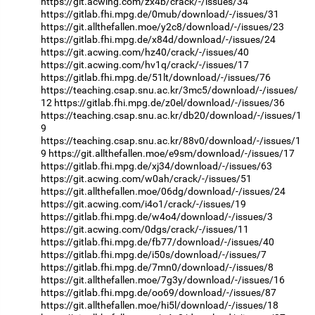
https://git.acwing.com/zx4b/crack/-/issues/34
https://gitlab.fhi.mpg.de/0mub/download/-/issues/31
https://git.allthefallen.moe/y2c8/download/-/issues/23
https://gitlab.fhi.mpg.de/x84d/download/-/issues/24
https://git.acwing.com/hz40/crack/-/issues/40
https://git.acwing.com/hv1q/crack/-/issues/17
https://gitlab.fhi.mpg.de/51lt/download/-/issues/76
https://teaching.csap.snu.ac.kr/3mc5/download/-/issues/
12
https://gitlab.fhi.mpg.de/z0el/download/-/issues/36
https://teaching.csap.snu.ac.kr/db20/download/-/issues/1
9
https://teaching.csap.snu.ac.kr/88v0/download/-/issues/1
9
https://git.allthefallen.moe/e9sm/download/-/issues/17
https://gitlab.fhi.mpg.de/xj34/download/-/issues/63
https://git.acwing.com/w0ah/crack/-/issues/51
https://git.allthefallen.moe/06dg/download/-/issues/24
https://git.acwing.com/i4o1/crack/-/issues/19
https://gitlab.fhi.mpg.de/w4o4/download/-/issues/3
https://git.acwing.com/0dgs/crack/-/issues/11
https://gitlab.fhi.mpg.de/fb77/download/-/issues/40
https://gitlab.fhi.mpg.de/i50s/download/-/issues/7
https://gitlab.fhi.mpg.de/7mn0/download/-/issues/8
https://git.allthefallen.moe/7g3y/download/-/issues/16
https://gitlab.fhi.mpg.de/oo69/download/-/issues/87
https://git.allthefallen.moe/hi5l/download/-/issues/18