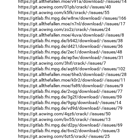
https://git.allthefallen.moe/v91a/download/-/issues/14
https://git.acwing.com/01pb/crack/-/issues/40
https://git.acwing.com/k5fk/crack/-/issues/55
https://gitlab.fhi.mpg.de/w8rw/download/-/issues/166
https://git.allthefallen.moe/n7nl/download/-/issues/17
https://git.acwing.com/zo2z/crack/-/issues/24
https://git.allthefallen.moe/4uva/download/-/issues/8
https://gitlab.fhi.mpg.de/b942/download/-/issues/38
https://gitlab.fhi.mpg.de/d421/download/-/issues/36
https://gitlab.fhi.mpg.de/2ec1/download/-/issues/48
https://gitlab.fhi.mpg.de/ep5w/download/-/issues/31
https://git.acwing.com/3hif/crack/-/issues/7
https://gitlab.fhi.mpg.de/aq69/download/-/issues/102
https://git.allthefallen.moe/6he3/download/-/issues/28
https://git.allthefallen.moe/k0r2/download/-/issues/11
https://git.allthefallen.moe/fs89/download/-/issues/9
https://gitlab.fhi.mpg.de/2vqg/download/-/issues/77
https://gitlab.fhi.mpg.de/3g2f/download/-/issues/59
https://gitlab.fhi.mpg.de/9gig/download/-/issues/14
https://gitlab.fhi.mpg.de/vd9d/download/-/issues/79
https://git.acwing.com/4qz6/crack/-/issues/50
https://git.acwing.com/bv55/crack/-/issues/13
https://gitlab.fhi.mpg.de/d2py/download/-/issues/69
https://gitlab.fhi.mpg.de/6vs2/download/-/issues/3
https://git.acwing.com/6zt5/crack/-/issues/25