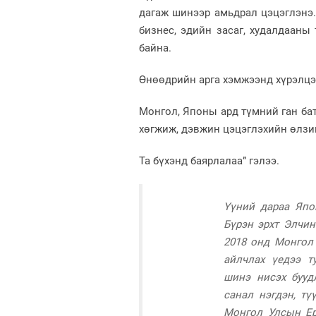
дагаж шинээр амьдрал цэцэглэнэ.
бизнес, эдийн засаг, худалдааны
байна.
Өнөөдрийн арга хэмжээнд хүрэлцэн
Монгол, Японы ард түмний ган ба
хөгжиж, дэвжин цэцэглэхийн өлзи
Та бүхэнд баярлалаа” гэлээ.
Үүний дараа Япо
Бүрэн эрхт Элчин
2018 онд Монгол
айлчлах үедээ т
шинэ нисэх бууд
санал нэгдэн, т
Монгол Улсын Ер