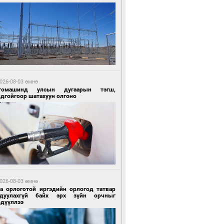
 цагийн өмнө өмнө
Х-ын дарга С.Бямбацогт Сутай хайрхны
гэрийг тахих тахилгад оролцлоо
026-08-03 өмнө
томашинд улсын дугаарын тэгш,
ндгойгоор шатахуун олгоно
 цагийн өмнө өмнө
ргаан цагаан мэнгэтэй харагчин үхэр
өр
026-08-03 өмнө
га орлоготой иргэдийн орлогод татвар
гдуулахгүй байх эрх зүйн орчныг
рдүүллээ