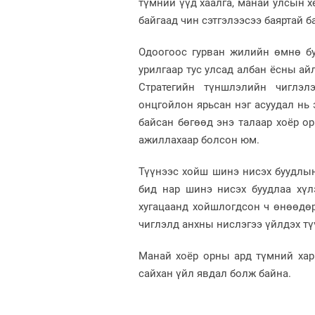
түмний үүд хаалга, манай улсын 
байгаад чин сэтгэлээсээ баяртай б
Одоогоос гурван жилийн өмнө б
урилгаар тус улсад албан ёсны ай
Стратегийн түншлэлийн чиглэл
онцгойлон ярьсан нэг асуудал нь 
байсан бөгөөд энэ талаар хоёр о
ажиллахаар болсон юм.
Түүнээс хойш шинэ нисэх буудлын
бид нар шинэ нисэх буудлаа хүл
хугацаанд хойшлогдсон ч өнөөдө
чиглэлд анхны нислэгээ үйлдэх тү
Манай хоёр орны ард түмний хар
сайхан үйл явдал болж байна.