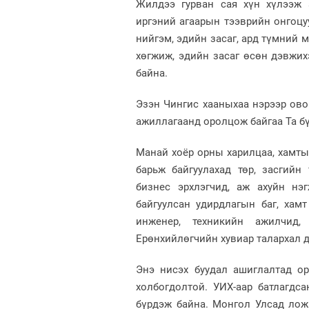
Жилдээ гурван сая хүн хүлээж 
иргэний агаарын тээврийн онгоцу
нийгэм, эдийн засаг, ард түмний 
хөгжиж, эдийн засаг өсөн дэвжих
байна.
Эзэн Чингис хааныхаа нэрээр ов
ажиллагаанд оролцож байгаа Та бү
Манай хоёр орны харилцаа, хамты
барьж байгуулахад төр, засгий
бизнес эрхлэгчид, аж ахуйн нэ
байгуулсан удирдлагын баг, хам
инженер, техникийн ажилчид
Ерөнхийлөгчийн хувиар талархал д
Энэ нисэх буудал ашиглалтад о
холбогдолтой. УИХ-аар батлагдс
бүрдэж байна. Монгол Улсад лож