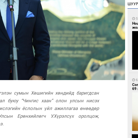
ШУУ
5
Но
жо
6
Со
69 
гэлэн сумын Хөшигийн хөндийд баригдсан
ал буюу “Чингис хаан” олон улсын нисэх
ислэгийн ёслолын үйл ажиллагаа өнөөдөр
лсын Ерөнхийлөгч У.Хүрэлсүх оролцож,
э.