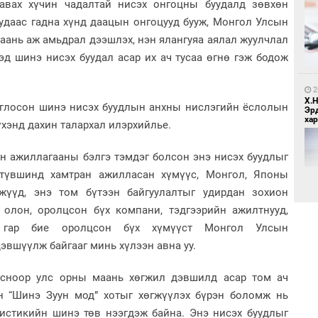
авах хүчин чадалтай нисэх онгоцны буудалд зөвхөн
удаас гадна хүнд даацын онгоцууд бууж, Монгол Улсын
9
Бо
маань аж амьдрал дээшлэх, нэн ялангуяа аялал жуулчлал
ба
эд шинэ нисэх буудал асар их ач тусаа өгнө гэж бодож
2
Х.
оглосон шинэ нисэх буудлын анхны нислэгийн ёслолын
Эр
хар
хэнд дахин талархал илэрхийлье.
н ажиллагааны бэлгэ тэмдэг болсон энэ нисэх буудлыг
2
н түвшинд хамтран ажилласан хүмүүс, Монгол, Японы
Бү
тээ
гжүүд, энэ том бүтээн байгуулалтыг удирдан зохион
т олон, оролцсон бүх компани, тэдгээрийн ажилтнууд,
, гар бие оролцсон бүх хүмүүст Монгол Улсын
2
эвшүүлж байгааг минь хүлээн авна уу.
Б.
би
рсноор улс орны маань хөгжил дэвшилд асар том ач
ан “Шинэ Зуун мод” хотыг хөгжүүлэх бүрэн боломж нь
2
истикийн шинэ төв нээгдэж байна. Энэ нисэх буудлыг
МИ