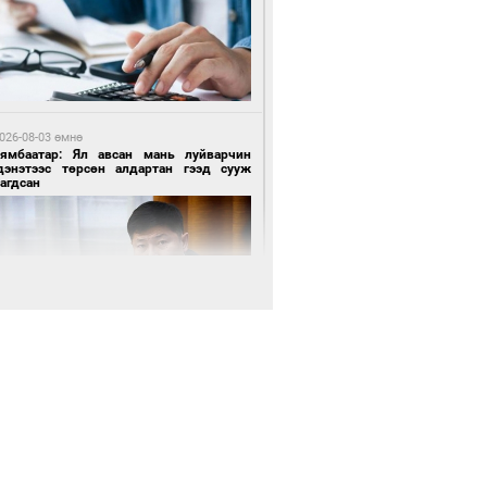
 цагийн өмнө өмнө
роо орохгүй, өдөртөө 28-30 хэм дулаан
йна
026-08-03 өмнө
Нямбаатар: Ял авсан мань луйварчин
дэнэтээс төрсөн алдартан гээд сууж
агдсан
3 цагийн өмнө өмнө
х төрлийн шатахууны импортыг шуурхай
вэрлэхэд гурван яам хамтран ажиллана
 өдрийн өмнө өмнө
Энх-Амгалан: Би Монгол Улсын иргэн
ш
3 цагийн өмнө өмнө
АТ ТӨХК “Боинг” компанитай хамтын