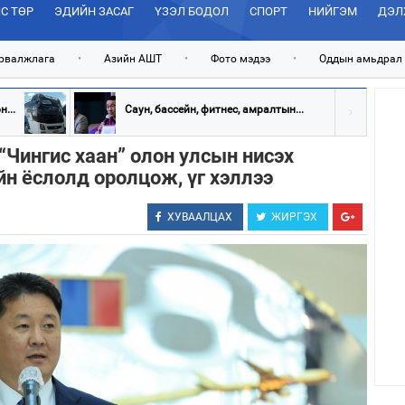
С ТӨР
ЭДИЙН ЗАСАГ
ҮЗЭЛ БОДОЛ
СПОРТ
НИЙГЭМ
ДЭЛ
рвалжлага
•
Азийн АШТ
•
Фото мэдээ
•
Оддын амьдрал
...
Саун, бассейн, фитнес, амралтын...
“Чингис хаан” олон улсын нисэх
н ёслолд оролцож, үг хэллээ
ХУВААЛЦАХ
ЖИРГЭХ