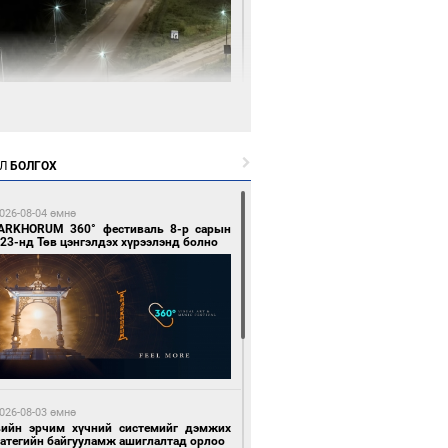
 цагийн өмнө өмнө
нгол Улсын волейболын шигшээ баг
өөдөр Хятадын эсрэг тоглоно
Л
БОЛГОХ
026-08-04 өмнө
ARKHORUM 360° фестиваль 8-р сарын
23-нд Төв цэнгэлдэх хүрээлэнд болно
 цагийн өмнө өмнө
өөдөр сондгой тоогоор төгссөн улсын
гаартай автомашинтай иргэдэд шатахуун
гоно
026-08-03 өмнө
вийн эрчим хүчний системийг дэмжих
ратегийн байгууламж ашиглалтад орлоо