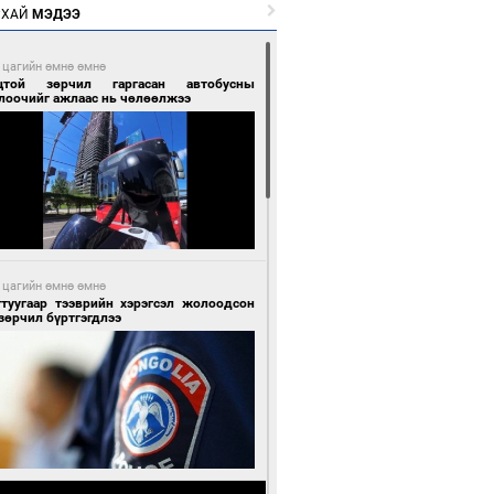
РХАЙ
МЭДЭЭ
 цагийн өмнө өмнө
цтой зөрчил гаргасан автобусны
лоочийг ажлаас нь чөлөөлжээ
 цагийн өмнө өмнө
гтуугаар тээврийн хэрэгсэл жолоодсон
зөрчил бүртгэгдлээ