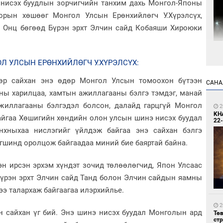
нисэх буудлын зорчигчийн танхим дахь Монгол-Японы
рын хөшөөг Монгол Улсын Ерөнхийлөгч У.Хүрэлсүх,
а Онц бөгөөд Бүрэн эрхт Элчин сайд Кобаяши Хироюки
9
Л УЛСЫН ЕРӨНХИЙЛӨГЧ У.ХҮРЭЛСҮХ:
Мо
өн
өр сайхан энэ өдөр Монгол Улсын томоохон бүтээн
САНА
оны харилцаа, хамтын ажиллагааны бэлгэ тэмдэг, манай
жиллагааны бэлгэдэл болсон, далайд гарцгүй Монгол
2
KH
айгаа Хөшигийн хөндийн олон улсын шинэ нисэх буудал
22-
нхныхаа нислэгийг үйлдэж байгаа энэ сайхан бэлгэ
агшинд оролцож байгаадаа миний бие баяртай байна.
9
н ирсэн эрхэм хүндэт зочид төлөөлөгчид, Япон Улсаас
Өн
ду
Бүрэн эрхт Элчин сайд Танд болон Элчин сайдын яамны
ол
ээ талархаж байгаагаа илэрхийлье.
2
н сайхан үг бий. Энэ шинэ нисэх буудал Монголын ард
Тө
ст