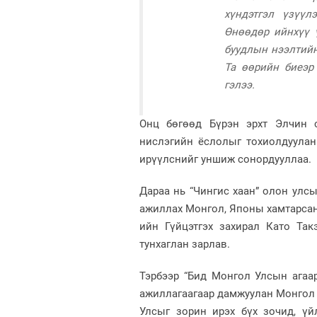
хүндэтгэл үзүүл
Өнөөдөр ийнхүү 
буудлын нээлтийн
Та өөрийн биеэр
гэлээ.
Онц бөгөөд Бүрэн эрхт Элчин
нислэгийн ёслолыг тохиолдуула
ирүүлснийг уншиж сонордууллаа.
Дараа нь “Чингис хаан” олон улс
ажиллах Монгол, Японы хамтарсан
ийн Гүйцэтгэх захирал Като Та
тунхаглан зарлав.
Тэрбээр “Бид Монгол Улсын агаа
ажиллагаагаар дамжуулан Монгол 
Улсыг зорин ирэх бүх зочид, үй