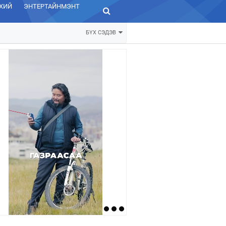
ХИЙ
ЭНТЕРТАЙНМЭНТ
ЗУРХАЙ
БҮХ СЭДЭВ