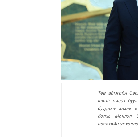
Төв аймгийн Сэр
шинэ нисэх бууд
буудлын анхны н
болж, Монгол У
нээлтийн үг хэллэ