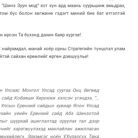
аж
 “Шинэ Зуун мод” хот хүн ард маань суурьшиж амьдрах,
 том бүс болон хөгжинө гэдэгт миний бие бат итгэлтэй
2
Хөш
 ирсэн Та бүхэнд дахин баяр хүргэе!
т найрамдал, манай хоёр орны Стратегийн түншлэл улам
1
йтэй сайхан ерөөлийг өргөн дэвшүүлье!
С.
ий
2
н Улсаас Монгол Улсад суугаа Онц бөгөөд
Хө
та
 сайд Кобаяши Хироюки хэлсэн үгэндээ, “…
 Улсын Ерөнхий сайдын хувиар Япон Улсад
ухайн үеийн Ерөнхий сайд Абэ Шинзотой
1
лыг шуурхай ашиглалтад оруулах тал дээр
Н.
ас
үүнийг хэрэгжүүлэхэд манлайлан ажилласан
та
өнхийлөгч, Эрхэмсэг ноён У.Хүрэлсүх Танд