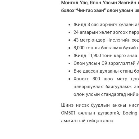
Монгол Улс, Япон Улсын Засгийн 
болох “Чингис хаан” олон улсын ш
Жилд 3 сая зорчигч хүлээн а
24 агаарын хөлөг зогсох перр
43 метр өндөр Нислэгийн хө
8,000 тонны багтаамж бүхий 
Жилд 11,900 тонн карго ачаа
Олон улсын C9 зэрэглэлтэй А
Бие даасан дулааны станц б
Хоногт 800 шоо метр цэвэ
цэвэршүүлэх байгууламж зэ
олон улсын стандартад нийц
Шинэ нисэх буудлын анхны нисл
OM501 аяллын дугаартай, Boeing
амжилттай гүйцэтгэлээ.