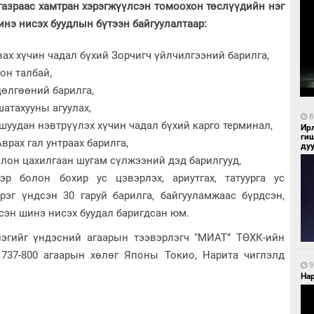
газраас хамтран хэрэгжүүлсэн томоохон төслүүдийн нэг
инэ нисэх буудлын бүтээн байгуулалтаар:
вах хүчин чадал бүхий Зорчигч үйлчилгээний барилга,
он талбай,
дөлгөөний барилга,
шатахууны агуулах,
8
 шуудан нэвтрүүлэх хүчин чадал бүхий карго терминал,
Ир
ги
врах гал унтраах барилга,
ду
олон цахилгаан шугам сүлжээний дэд барилгууд,
р болон бохир ус цэвэрлэх, ариутгах, татуурга ус
рэг үндсэн 30 гаруй барилга, байгууламжаас бүрдсэн,
сэн шинэ нисэх буудал баригдсан юм.
эгийг үндэсний агаарын тээвэрлэгч “МИАТ” ТӨХК-ийн
 737-800 агаарын хөлөг Японы Токио, Нарита чиглэлд
9
Нар