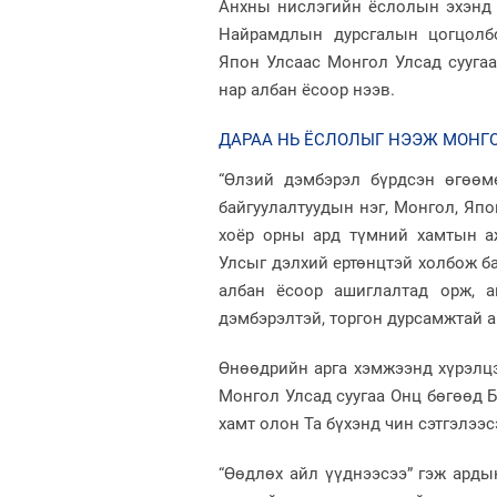
Анхны нислэгийн ёслолын эхэнд 
Найрамдлын дурсгалын цогцолбо
Япон Улсаас Монгол Улсад сууга
нар албан ёсоор нээв.
ДАРАА НЬ ЁСЛОЛЫГ НЭЭЖ МОНГО
“Өлзий дэмбэрэл бүрдсэн өгөөм
байгуулалтуудын нэг, Монгол, Яп
хоёр орны ард түмний хамтын а
Улсыг дэлхий ертөнцтэй холбож б
албан ёсоор ашиглалтад орж, а
дэмбэрэлтэй, торгон дурсамжтай 
Өнөөдрийн арга хэмжээнд хүрэлцэ
Монгол Улсад суугаа Онц бөгөөд 
хамт олон Та бүхэнд чин сэтгэлээс
“Өөдлөх айл үүднээсээ” гэж арды