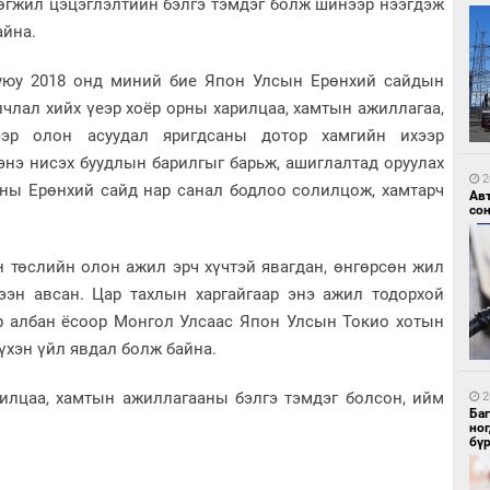
хөгжил цэцэглэлтийн бэлгэ тэмдэг болж шинээр нээгдэж
айна.
уюу 2018 онд миний бие Япон Улсын Ерөнхий сайдын
9
УИ
лчлал хийх үеэр хоёр орны харилцаа, хамтын ажиллагаа,
тэн
ээр олон асуудал яригдсаны дотор хамгийн ихээр
энэ нисэх буудлын барилгыг барьж, ашиглалтад оруулах
2
рны Ерөнхий сайд нар санал бодлоо солилцож, хамтарч
Ав
со
 төслийн олон ажил эрч хүчтэй явагдан, өнгөрсөн жил
ээн авсан. Цар тахлын харгайгаар энэ ажил тодорхой
9
р албан ёсоор Монгол Улсаас Япон Улсын Токио хотын
Зу
өд
үхэн үйл явдал болж байна.
илцаа, хамтын ажиллагааны бэлгэ тэмдэг болсон, ийм
2
Ба
но
бү