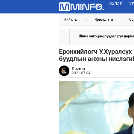
ЭХЛЭЛ
УЛ
Нийтлэл
•
Ярилцлага
•
Су
Шинэ онгоцны буудал руу дөрвөн
Ерөнхийлөгч У.Хүрэлсүх 
буудлын анхны нислэгий
Kuzmo
2021-07-04