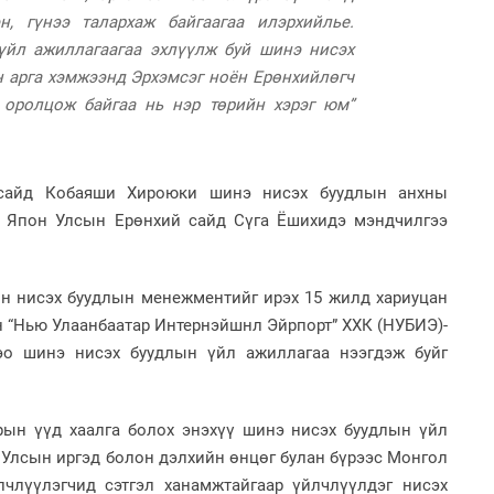
эн, гүнээ талархаж байгаагаа илэрхийлье.
2
“Ну
үйл ажиллагаагаа эхлүүлж буй шинэ нисэх
 арга хэмжээнд Эрхэмсэг ноён Ерөнхийлөгч
 оролцож байгаа нь нэр төрийн хэрэг юм”
1
Өн
ду
 сайд Кобаяши Хироюки шинэ нисэх буудлын анхны
ол
н Япон Улсын Ерөнхий сайд Сүга Ёшихидэ мэндчилгээ
1
Со
95 
ын нисэх буудлын менежментийг ирэх 15 жилд хариуцан
 “Нью Улаанбаатар Интернэйшнл Эйрпорт” ХХК (НУБИЭ)-
кэо шинэ нисэх буудлын үйл ажиллагаа нээгдэж буйг
1
С.
во
рын үүд хаалга болох энэхүү шинэ нисэх буудлын үйл
та
1
Улсын иргэд болон дэлхийн өнцөг булан бүрээс Монгол
Ав
лчлүүлэгчид сэтгэл ханамжтайгаар үйлчлүүлдэг нисэх
тат