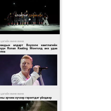
 цагийн өмнө өмнө
ландын алдарт Boyzone хамтлагийн
шүүн Ronan Keating Монголд анх удаа
улна
 цагийн өмнө өмнө
ны эрчим хүчээр гэрэлтдэг үйлдвэр