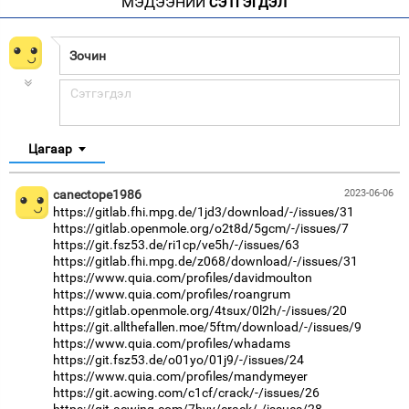
МЭДЭЭНИЙ
СЭТГЭГДЭЛ
Цагаар
canectope1986
2023-06-06
https://gitlab.fhi.mpg.de/1jd3/download/-/issues/31
https://gitlab.openmole.org/o2t8d/5gcm/-/issues/7
https://git.fsz53.de/ri1cp/ve5h/-/issues/63
https://gitlab.fhi.mpg.de/z068/download/-/issues/31
https://www.quia.com/profiles/davidmoulton
https://www.quia.com/profiles/roangrum
https://gitlab.openmole.org/4tsux/0l2h/-/issues/20
https://git.allthefallen.moe/5ftm/download/-/issues/9
https://www.quia.com/profiles/whadams
https://git.fsz53.de/o01yo/01j9/-/issues/24
https://www.quia.com/profiles/mandymeyer
https://git.acwing.com/c1cf/crack/-/issues/26
https://git.acwing.com/7hvy/crack/-/issues/28