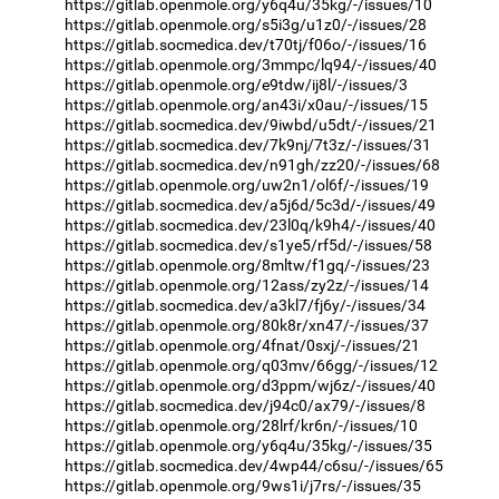
https://gitlab.openmole.org/y6q4u/35kg/-/issues/10
https://gitlab.openmole.org/s5i3g/u1z0/-/issues/28
https://gitlab.socmedica.dev/t70tj/f06o/-/issues/16
https://gitlab.openmole.org/3mmpc/lq94/-/issues/40
https://gitlab.openmole.org/e9tdw/ij8l/-/issues/3
https://gitlab.openmole.org/an43i/x0au/-/issues/15
https://gitlab.socmedica.dev/9iwbd/u5dt/-/issues/21
https://gitlab.socmedica.dev/7k9nj/7t3z/-/issues/31
https://gitlab.socmedica.dev/n91gh/zz20/-/issues/68
https://gitlab.openmole.org/uw2n1/ol6f/-/issues/19
https://gitlab.socmedica.dev/a5j6d/5c3d/-/issues/49
https://gitlab.socmedica.dev/23l0q/k9h4/-/issues/40
https://gitlab.socmedica.dev/s1ye5/rf5d/-/issues/58
https://gitlab.openmole.org/8mltw/f1gq/-/issues/23
https://gitlab.openmole.org/12ass/zy2z/-/issues/14
https://gitlab.socmedica.dev/a3kl7/fj6y/-/issues/34
https://gitlab.openmole.org/80k8r/xn47/-/issues/37
https://gitlab.openmole.org/4fnat/0sxj/-/issues/21
https://gitlab.openmole.org/q03mv/66gg/-/issues/12
https://gitlab.openmole.org/d3ppm/wj6z/-/issues/40
https://gitlab.socmedica.dev/j94c0/ax79/-/issues/8
https://gitlab.openmole.org/28lrf/kr6n/-/issues/10
https://gitlab.openmole.org/y6q4u/35kg/-/issues/35
https://gitlab.socmedica.dev/4wp44/c6su/-/issues/65
https://gitlab.openmole.org/9ws1i/j7rs/-/issues/35