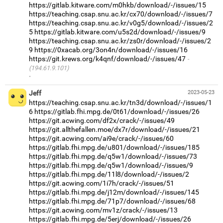
https://gitlab.kitware.com/m0hkb/download/-/issues/15
https://teaching.csap.snu.ac.kr/cx70/download/-/issues/7
https://teaching.csap.snu.ac.kr/v0g5/download/-/issues/2
5
https://gitlab.kitware.com/u5s2d/download/-/issues/9
https://teaching.csap.snu.ac.kr/zs0r/download/-/issues/2
9
https://0xacab.org/3on4n/download/-/issues/16
https://git.krews.org/k4qnf/download/-/issues/47
(194.61.9.101)
·
Jeff
2023-05-23
https://teaching.csap.snu.ac.kr/tn3d/download/-/issues/1
6
https://gitlab.fhi.mpg.de/0t61/download/-/issues/26
https://git.acwing.com/df2x/crack/-/issues/49
https://git.allthefallen.moe/dx7r/download/-/issues/21
https://git.acwing.com/ai9e/crack/-/issues/60
https://gitlab.fhi.mpg.de/u801/download/-/issues/185
https://gitlab.fhi.mpg.de/q5w1/download/-/issues/73
https://gitlab.fhi.mpg.de/q5w1/download/-/issues/9
https://gitlab.fhi.mpg.de/11l8/download/-/issues/2
https://git.acwing.com/1i7h/crack/-/issues/51
https://gitlab.fhi.mpg.de/j12m/download/-/issues/145
https://gitlab.fhi.mpg.de/71p7/download/-/issues/68
https://git.acwing.com/mv1z/crack/-/issues/13
https://gitlab.fhi.mpg.de/5erj/download/-/issues/26