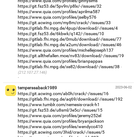
https://www.quia.com/profiles/ginnysims
https://git.fsz53.de/5pv9n/p8lx/-/issues/32
https://www.quia.com/profiles/aprilma587
https://www.quia.com/profiles/jselby576
https://git.acwing.com/my8m/crack/-/issues/33
https://gitlab.fhi.mpg.de/4pup/download/-/issues/4
https://git.fsz53.de/6kbwk/q142/-/issues/10
https://gitlab.fhi.mpg.de/0mub/download/-/issues/77
https://gitlab.fhi.mpg.de/a2um/download/-/issues/46
https://www.quia.com/profiles/michellejoseph137
https://git.allthefallen.moe/nv83/download/-/issues/19
https://www.quia.com/profiles/brianpappas
https://gitlab.fhi.mpg.de/xe82/download/-/issues/38
(212.107.27.146)
·
temperssaback1989
2023-06-02
https://git.acwing.com/ab0h/crack/-/issues/16
https://gitlab.fhi.mpg.de/aq69/download/-/issues/192
https://www.tumblr.com/nemesis-crack-h1
https://git.fsz53.de/u8sml/3e5c/-/issues/15
https://www.quia.com/profiles/jeremy252el
https://www.quia.com/profiles/bryanjackson
https://www.quia.com/profiles/wendyco410
https://git.acwing.com/3hid/crack/-/issues/5