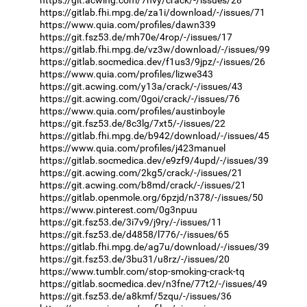
https://gitlab.fhi.mpg.de/za1i/download/-/issues/71
https://www.quia.com/profiles/dawn339
https://git.fsz53.de/mh70e/4rop/-/issues/17
https://gitlab.fhi.mpg.de/vz3w/download/-/issues/99
https://gitlab.socmedica.dev/f1us3/9jpz/-/issues/26
https://www.quia.com/profiles/lizwe343
https://git.acwing.com/y13a/crack/-/issues/43
https://git.acwing.com/0goi/crack/-/issues/76
https://www.quia.com/profiles/austinboyle
https://git.fsz53.de/8c3lg/7xt5/-/issues/22
https://gitlab.fhi.mpg.de/b942/download/-/issues/45
https://www.quia.com/profiles/j423manuel
https://gitlab.socmedica.dev/e9zf9/4upd/-/issues/39
https://git.acwing.com/2kg5/crack/-/issues/21
https://git.acwing.com/b8md/crack/-/issues/21
https://gitlab.openmole.org/6pzjd/n378/-/issues/50
https://www.pinterest.com/0g3npuu
https://git.fsz53.de/3i7v9/j9ry/-/issues/11
https://git.fsz53.de/d4858/l776/-/issues/65
https://gitlab.fhi.mpg.de/ag7u/download/-/issues/39
https://git.fsz53.de/3bu31/u8rz/-/issues/20
https://www.tumblr.com/stop-smoking-crack-tq
https://gitlab.socmedica.dev/n3fne/77t2/-/issues/49
https://git.fsz53.de/a8kmf/5zqu/-/issues/36