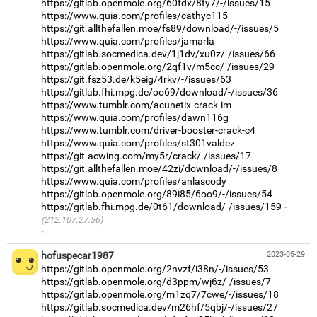
https://gitlab.openmole.org/60fdx/8ty7/-/issues/15
https://www.quia.com/profiles/cathyc115
https://git.allthefallen.moe/fs89/download/-/issues/5
https://www.quia.com/profiles/jamarla
https://gitlab.socmedica.dev/1j1dv/xu0z/-/issues/66
https://gitlab.openmole.org/2qf1v/m5cc/-/issues/29
https://git.fsz53.de/k5eig/4rkv/-/issues/63
https://gitlab.fhi.mpg.de/oo69/download/-/issues/36
https://www.tumblr.com/acunetix-crack-im
https://www.quia.com/profiles/dawn116g
https://www.tumblr.com/driver-booster-crack-c4
https://www.quia.com/profiles/st301valdez
https://git.acwing.com/my5r/crack/-/issues/17
https://git.allthefallen.moe/42zi/download/-/issues/8
https://www.quia.com/profiles/anlascody
https://gitlab.openmole.org/89i85/6oo9/-/issues/54
https://gitlab.fhi.mpg.de/0t61/download/-/issues/159
(212.107.27.56)
·
hofuspecar1987
2023-05-29
https://gitlab.openmole.org/2nvzf/i38n/-/issues/53
https://gitlab.openmole.org/d3ppm/wj6z/-/issues/7
https://gitlab.openmole.org/m1zq7/7cwe/-/issues/18
https://gitlab.socmedica.dev/m26hf/5qbj/-/issues/27