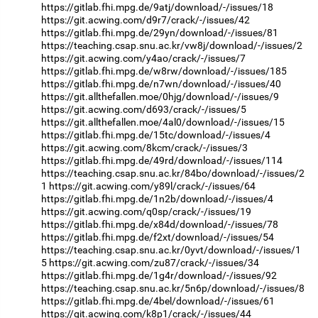
https://gitlab.fhi.mpg.de/9atj/download/-/issues/18
https://git.acwing.com/d9r7/crack/-/issues/42
https://gitlab.fhi.mpg.de/29yn/download/-/issues/81
https://teaching.csap.snu.ac.kr/vw8j/download/-/issues/2
https://git.acwing.com/y4ao/crack/-/issues/7
https://gitlab.fhi.mpg.de/w8rw/download/-/issues/185
https://gitlab.fhi.mpg.de/n7wn/download/-/issues/40
https://git.allthefallen.moe/0hjg/download/-/issues/9
https://git.acwing.com/d693/crack/-/issues/5
https://git.allthefallen.moe/4al0/download/-/issues/15
https://gitlab.fhi.mpg.de/15tc/download/-/issues/4
https://git.acwing.com/8kcm/crack/-/issues/3
https://gitlab.fhi.mpg.de/49rd/download/-/issues/114
https://teaching.csap.snu.ac.kr/84bo/download/-/issues/2
1
https://git.acwing.com/y89l/crack/-/issues/64
https://gitlab.fhi.mpg.de/1n2b/download/-/issues/4
https://git.acwing.com/q0sp/crack/-/issues/19
https://gitlab.fhi.mpg.de/x84d/download/-/issues/78
https://gitlab.fhi.mpg.de/f2xt/download/-/issues/54
https://teaching.csap.snu.ac.kr/0yvt/download/-/issues/1
5
https://git.acwing.com/zu87/crack/-/issues/34
https://gitlab.fhi.mpg.de/1g4r/download/-/issues/92
https://teaching.csap.snu.ac.kr/5n6p/download/-/issues/8
https://gitlab.fhi.mpg.de/4bel/download/-/issues/61
https://git.acwing.com/k8p1/crack/-/issues/44