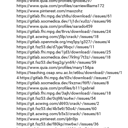
https://www.quia.com/profiles/gnoble297
https://www.quia.com/profiles/carriewilliams172
https://www.pinterest.com/maxzohz
https://gitlab.fhi.mpg.de/zh8u/download/-/issues/61
https://gitlab.socmedica.dev/1j1dv/xu0z/-/issues/96
https://www.quia.com/profiles/sarado459
https://gitlab.fhi.mpg.de/8rvs/download/-/issues/24
https://git.acwing.com/j5lp/crack/-/issues/18
https://gitlab.openmole.org/mq5py/g327/-/issues/4
https://git.fsz53.de/d7yje/9bqv/-/issues/11
https://gitlab.fhi.mpg.de/1jd3/download/-/issues/25
https://gitlab.socmedica.dev/7k9nj/7t3z/-/issues/18
https://git.fsz53.de/6sg2g/yn69/-/issues/59
https://www.quia.com/profiles/mary154pa
https://teaching.csap.snu.ac.kr/e6bu/download/-/issues/1
4
https://gitlab.fhi.mpg.de/tl3v/download/-/issues/7
https://gitlab.socmedica.dev/9xznw/f6ff/-/issues/8
https://www.quia.com/profiles/b111gabriel
https://gitlab.fhi.mpg.de/3ajh/download/-/issues/18
https://git.fsz53.de/0cj98/su4w/-/issues/54
https://git.acwing.com/d693/crack/-/issues/2
https://git.fsz53.de/4b5e9/50o4/-/issues/60
https://git.acwing.com/b5x3/crack/-/issues/61
https://www.pinterest.com/ijdn9jo
https://git.fsz53.de/f80kp/mw6w/-/issues/36