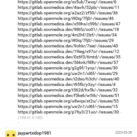
https://gitlab.openmole.org/xx5uk/7wxq/-/issues/6
https://gitlab.socmedica.dev/4iavh/52pb/-/issues/11
https://gitlab.openmole.org/a2az2/zf50/-/issues/36
https://gitlab.openmole.org/i90iq/7fj0/-/issues/46
https://gitlab.socmedica.dev/s59hs/c596/-/issues/47
https://gitlab.socmedica.dev/98tfz/xo01/-/issues/18
https://gitlab.openmole.org/4m2hf/2lzf/-/issues/34
https://gitlab.openmole.org/i90iq/7fj0/-/issues/29
https://gitlab.socmedica.dev/9ohkr/7sie/-/issues/40
https://gitlab.socmedica.dev/19ieg/x97o/-/issues/12
https://gitlab.socmedica.dev/0z6f3/6mtd/-/issues/35
https://gitlab.socmedica.dev/56knk/f8lh/-/issues/57
https://gitlab.openmole.org/g2g9f/1yoy/-/issues/30
https://gitlab.openmole.org/uw2n1/ol6f/-/issues/29
https://gitlab.socmedica.dev/i2dso/h3ch/-/issues/40
https://gitlab.socmedica.dev/i95fb/y3zy/-/issues/4
https://gitlab.openmole.org/t562d/hx5k/-/issues/32
https://gitlab.socmedica.dev/f5ke6/w5tk/-/issues/51
https://gitlab.openmole.org/u8wqs/st2u/-/issues/53
https://gitlab.openmole.org/uw2n1/ol6f/-/issues/15
https://gitlab.openmole.org/p76y3/21uo/-/issues/30
(194.61.9.150)
·
jaypartxidop1981
2023-05-28