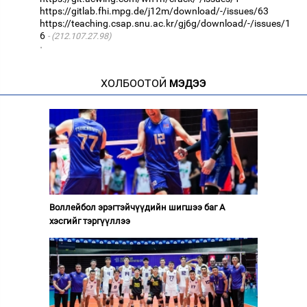
https://gitlab.fhi.mpg.de/j12m/download/-/issues/63
https://teaching.csap.snu.ac.kr/gj6g/download/-/issues/1
6
(212.107.27.98)
·
ХОЛБООТОЙ
МЭДЭЭ
Воллейбол эрэгтэйчүүдийн шигшээ баг А
хэсгийг тэргүүллээ