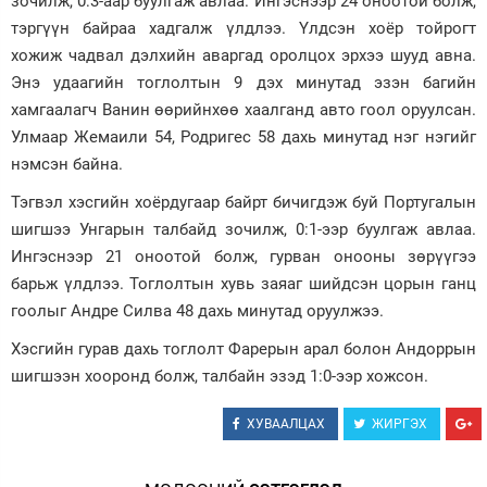
зочилж, 0:3-аар буулгаж авлаа. Ингэснээр 24 оноотой болж,
тэргүүн байраа хадгалж үлдлээ. Үлдсэн хоёр тойрогт
Зурхай
хожиж чадвал дэлхийн аваргад оролцох эрхээ шууд авна.
Энэ удаагийн тоглолтын 9 дэх минутад эзэн багийн
хамгаалагч Ванин өөрийнхөө хаалганд авто гоол оруулсан.
Улмаар Жемаили 54, Родригес 58 дахь минутад нэг нэгийг
нэмсэн байна.
Тэгвэл хэсгийн хоёрдугаар байрт бичигдэж буй Португалын
шигшээ Унгарын талбайд зочилж, 0:1-ээр буулгаж авлаа.
Ингэснээр 21 оноотой болж, гурван онооны зөрүүгээ
барьж үлдлээ. Тоглолтын хувь заяаг шийдсэн цорын ганц
гоолыг Андре Силва 48 дахь минутад оруулжээ.
Хэсгийн гурав дахь тоглолт Фарерын арал болон Андоррын
шигшээн хооронд болж, талбайн эзэд 1:0-ээр хожсон.
ХУВААЛЦАХ
ЖИРГЭХ