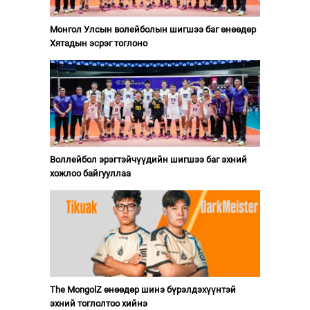
Монгол Улсын волейболын шигшээ баг өнөөдөр
Хятадын эсрэг тоглоно
Воллейбол эрэгтэйчүүдийн шигшээ баг эхний
хожлоо байгууллаа
The MongolZ өнөөдөр шинэ бүрэлдэхүүнтэй
эхний тоглолтоо хийнэ