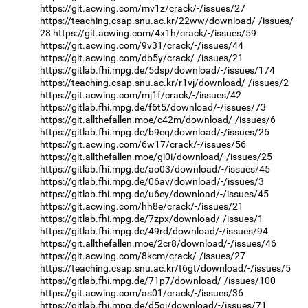
https://git.acwing.com/mv1z/crack/-/issues/27
https://teaching.csap.snu.ac.kr/22ww/download/-/issues/
28
https://git.acwing.com/4x1h/crack/-/issues/59
https://git.acwing.com/9v31/crack/-/issues/44
https://git.acwing.com/db5y/crack/-/issues/21
https://gitlab.fhi.mpg.de/5dsp/download/-/issues/174
https://teaching.csap.snu.ac.kr/r1vj/download/-/issues/2
https://git.acwing.com/mj1f/crack/-/issues/42
https://gitlab.fhi.mpg.de/f6t5/download/-/issues/73
https://git.allthefallen.moe/c42m/download/-/issues/6
https://gitlab.fhi.mpg.de/b9eq/download/-/issues/26
https://git.acwing.com/6w17/crack/-/issues/56
https://git.allthefallen.moe/gi0i/download/-/issues/25
https://gitlab.fhi.mpg.de/ao03/download/-/issues/45
https://gitlab.fhi.mpg.de/06av/download/-/issues/3
https://gitlab.fhi.mpg.de/u6ey/download/-/issues/45
https://git.acwing.com/hh8e/crack/-/issues/21
https://gitlab.fhi.mpg.de/7zpx/download/-/issues/1
https://gitlab.fhi.mpg.de/49rd/download/-/issues/94
https://git.allthefallen.moe/2cr8/download/-/issues/46
https://git.acwing.com/8kcm/crack/-/issues/27
https://teaching.csap.snu.ac.kr/t6gt/download/-/issues/5
https://gitlab.fhi.mpg.de/71p7/download/-/issues/100
https://git.acwing.com/as01/crack/-/issues/36
https://gitlab.fhi.mpg.de/d5gi/download/-/issues/71