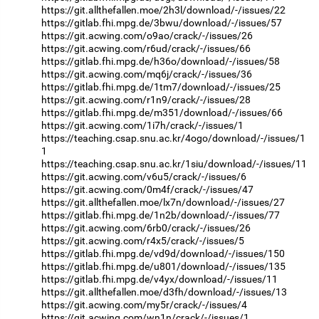
https://git.allthefallen.moe/2h3l/download/-/issues/22
https://gitlab.fhi.mpg.de/3bwu/download/-/issues/57
https://git.acwing.com/o9ao/crack/-/issues/26
https://git.acwing.com/r6ud/crack/-/issues/66
https://gitlab.fhi.mpg.de/h36o/download/-/issues/58
https://git.acwing.com/mq6j/crack/-/issues/36
https://gitlab.fhi.mpg.de/1tm7/download/-/issues/25
https://git.acwing.com/r1n9/crack/-/issues/28
https://gitlab.fhi.mpg.de/m351/download/-/issues/66
https://git.acwing.com/1i7h/crack/-/issues/1
https://teaching.csap.snu.ac.kr/4ogo/download/-/issues/1
1
https://teaching.csap.snu.ac.kr/1siu/download/-/issues/11
https://git.acwing.com/v6u5/crack/-/issues/6
https://git.acwing.com/0m4f/crack/-/issues/47
https://git.allthefallen.moe/lx7n/download/-/issues/27
https://gitlab.fhi.mpg.de/1n2b/download/-/issues/77
https://git.acwing.com/6rb0/crack/-/issues/26
https://git.acwing.com/r4x5/crack/-/issues/5
https://gitlab.fhi.mpg.de/vd9d/download/-/issues/150
https://gitlab.fhi.mpg.de/u801/download/-/issues/135
https://gitlab.fhi.mpg.de/v4yx/download/-/issues/11
https://git.allthefallen.moe/d3fh/download/-/issues/13
https://git.acwing.com/my5r/crack/-/issues/4
https://git.acwing.com/wn1n/crack/-/issues/1