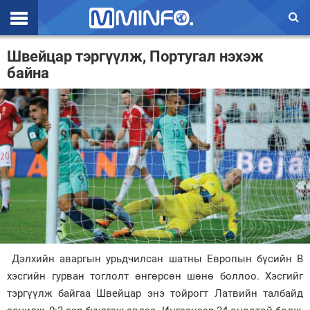
Эхлэл
Швейцар тэргүүлж, Португал нэхэж
байна
Цаг агаар
Валют ханш
Улс төр
Эдийн засаг
Үзэл бодол
Спорт
Нийгэм
Дэлхийн аваргын урьдчилсан шатны Европын бүсийн В
Дэлхий
хэсгийн гурван тоглолт өнгөрсөн шөнө боллоо. Хэсгийг
тэргүүлж байгаа Швейцар энэ тойрогт Латвийн талбайд
Энтертайнмэнт