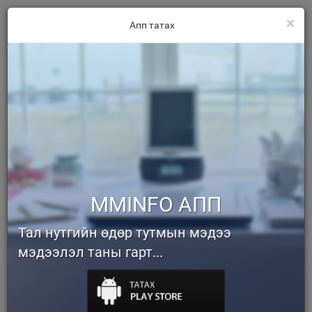
×
Апп татах
MMINFO АПП
Тал нутгийн өдөр тутмын мэдээ
мэдээлэл таны гарт...