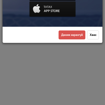
Дахиж харахгүй
Хаах