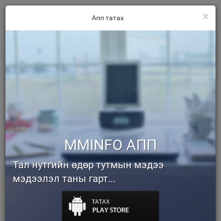
×
Апп татах
MMINFO АПП
Тал нутгийн өдөр тутмын мэдээ
мэдээлэл таны гарт...