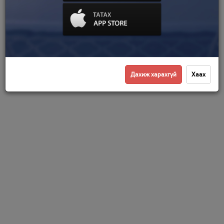
Дахиж харахгүй
Хаах