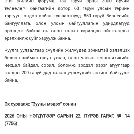
Энэ жилийн форумд 130 гаруй орны 3000 орчим
төлөөлөгч байгаагийн дотор 60 гаруй улсын төрийн
тэргүүн, өндөр албан тушаалтнууд, 850 гаруй бизнесийн
байгууллага, олон улсын байгууллагын удирдлагууд
оролцож байгаа нь олон талын харилцан ойлголцлыг
эрэлхийлж буйг харуулж байна.
Чуулга уулзалтаар сүүлийн жилүүдэд эрчимтэй хэлэлцэх
болсон хиймэл оюун ухаан, олон улсын геополитикийн
нөхцөл байдал, сорил, боломж, эрсдэл зэрэг агуулгаар
голлон 200 гаруй дэд хэлэлцүүлгүүдийг зохион байгуулж
байна.
Эх сурвалж: “Зууны мэдээ” сонин
2026 ОНЫ НЭГДҮГЭЭР САРЫН 22. ПҮРЭВ ГАРАГ. № 14
(7756)