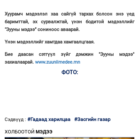
Хуурамч мэдээлэл хаа сайгүй тархах болсон энэ үед
баримттай, эх сурвалжтай, үнэн бодитой мэдээллийг
“Зууны мэдээ” сониноос аваарай.
Үнэн мэдээллийг хамтдаа хамгаалцгаая.
Бие даасан сэтгүүл зүйг дэмжин "Зууны мэдээ"
захиалаарай.
www.zuuniimedee.mn
ФОТО:
#Гадаад харилцаа
#Засгийн газар
Сэдвүүд :
ХОЛБООТОЙ
МЭДЭЭ