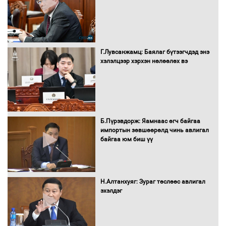
Засгийн газрын ээлжит хуралдаан
болж байна
Г.Лувсанжамц: Баялаг бүтээгчдэд энэ
хэлэлцээр хэрхэн нөлөөлөх вэ
Автомашинд улсын дугаарын тэгш,
сондгойгоор шатахуун олгоно
Б.Пүрэвдорж: Яамнаас өгч байгаа
импортын зөвшөөрөлд чинь авлигал
байгаа юм биш үү
Бага орлоготой иргэдийн орлогод
татвар ногдуулахгүй байх эрх зүйн
орчныг бүрдүүллээ
Н.Алтанхуяг: Зураг төслөөс авлигал
эхэлдэг