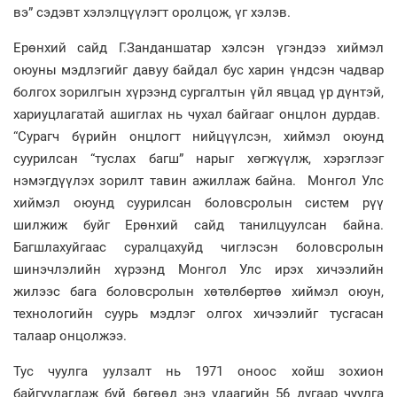
вэ” сэдэвт хэлэлцүүлэгт оролцож, үг хэлэв.
Ерөнхий сайд Г.Занданшатар хэлсэн үгэндээ хиймэл
оюуны мэдлэгийг давуу байдал бус харин үндсэн чадвар
болгох зорилгын хүрээнд сургалтын үйл явцад үр дүнтэй,
хариуцлагатай ашиглах нь чухал байгааг онцлон дурдав.
“Сурагч бүрийн онцлогт нийцүүлсэн, хиймэл оюунд
суурилсан “туслах багш” нарыг хөгжүүлж, хэрэглээг
нэмэгдүүлэх зорилт тавин ажиллаж байна. Монгол Улс
хиймэл оюунд суурилсан боловсролын систем рүү
шилжиж буйг Ерөнхий сайд танилцуулсан байна.
Багшлахуйгаас суралцахуйд чиглэсэн боловсролын
шинэчлэлийн хүрээнд Монгол Улс ирэх хичээлийн
жилээс бага боловсролын хөтөлбөртөө хиймэл оюун,
технологийн суурь мэдлэг олгох хичээлийг тусгасан
талаар онцолжээ.
Тус чуулга уулзалт нь 1971 оноос хойш зохион
байгуулагдаж буй бөгөөд энэ удаагийн 56 дугаар чуулга