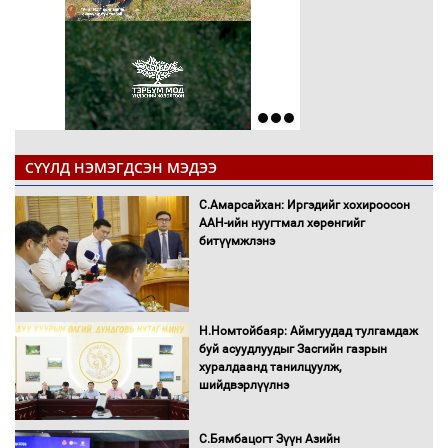
СҮҮЛД НЭМЭГДСЭН МЭДЭЭ
С.Амарсайхан: Иргэдийг хохироосон
ААН-ийн нуугтмал хөрөнгийг
битүүмжлэнэ
Н.Номтойбаяр: Аймгуудад тулгамдаж
буй асуудлуудыг Засгийн газрын
хуралдаанд танилцуулж,
шийдвэрлүүлнэ
С.Бямбацогт Зүүн Азийн