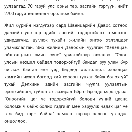
уулзалтад 70 гаруй улс орны төр, засгийн тэргүүн, нийт
2700 гаруй төлөөлөгч оролцож байна.
Жил бүрийн нэгдүгээр сард Швейцарийн Давос хотноо
дэлхийн улс төр эдийн засгийг тодорхойлох томоохон
удирдагчид цуглаж тухайн жилийн өнгөө хэлэлцдэг
уламжлалтай. Энэ жилийн Давосын чуулган “Хэлэлцээ,
ойлголцлын амин сүнс” уриатайгаар эхэллээ. “Олон
улсын нөхцөл байдал тодорхойгүй байдал руу улам бүр
чиглэж байгаа энэ үед бидэнд ойлголцол, хэлэлцээ
хамгийн чухал бөгөөд хий хоосон тунхаг байж болохгүй”
тухай Дэлхийн эдийн засгийн чуулга уулзалтын
ерөнхийлөгч, гүйцэтгэх захирал Бёрге Бренде мэдэгдлээ.
“Өнөөгийн цаг үе тодорхойгүй боловч үүний цаана
боломж ч байж болно гэдгийг мөн харуулж чадах цаг үе
гэж бид харж байна” хэмээн тэрээр хэлсэн үгэндээ
онцоллоо.