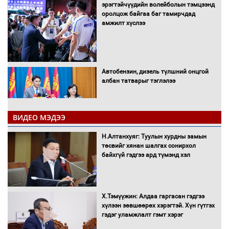
эрэгтэйчүүдийн волейболын тэмцээнд
оролцож байгаа баг тамирчдад
амжилт хүслээ
Автобензин, дизель түлшний онцгой
албан татварыг тэглэлээ
ВИДЕО МЭДЭЭ
Санхүүгийн хэмнэлтийн горимд эрүүл
Н.Алтанхуяг: Туулын хурдны замын
мэндийн салбар хамаарахгүй
төсвийг хянан шалгах сонирхол
байхгүй гэдгээ ард түмэнд хэл
Нөөцийн махны худалдаа,
Х.Тэмүүжин: Алдаа гаргасан гэдгээ
борлуулалтыг нээлттэй ил тод
хүлээн зөвшөөрөх хэрэгтэй. Хүн гүтгэх
болгоно
гэдэг уламжлалт гэмт хэрэг