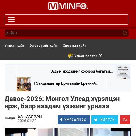
Toggle
navigation
Үндсэн сайт
Улс төрийн сайт
Спортын сайт
o
Улаанбаатар
C
Зудын эрсдэлийг хохирол багатай...
Г.Занданшатар Британийн Ерөнхий...
Давос-2026: Монгол Улсад хүрэлцэн
ирж, баяр наадам үзэхийг урилаа
БАТСАЙХАН
ХУВААЛЦАХ
ЖИРГЭХ
2026-01-22