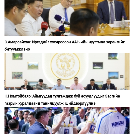
С.Амарсайхан: Иргэдийг хохироосон ААН-ийн нуугтмал хөрөнгийг
битүүмжлэнэ
Н.Номтойбаяр: Аймгуудад тулгамдаж буй асуудлуудыг Засгийн
газрын хуралдаанд танилцуулж, шийдвэрлүүлнэ