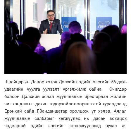
Швейцарын Давос хотод Дэлхийн эдийн засгийн 56 дахь
удаагийн чуулга уулзалт үргэлжилж байна. Өчигдөр
болсон Дэлхийн аялал жуулчлалын ирэх арван жилийн
чиг хандлагыг дахин тодорхойлох зорилготой хуралдаанд
Ерөнхий сайд Г.Занданшатар оролцож, үг хэлэв. Аялал
жуулчлалын салбарыг хөгжүүлэх нь дасан зохицох
чадвартай эдийн засгийг төрөлжүүлэхэд чухал ач