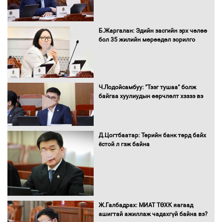
Монгол Улс “COP17”-д “Тал хээрийн
Б.Жаргалан: Эдийн засгийн эрх чөлөө
төлөвлөгөө”-гөө танилцуулна
бол 35 жилийн мөрөөдөл зорилго
16 төрлийн эмийг нэг эх үүсвэрээс
Ч.Лодойсамбуу: "Тээг тушаа" болж
худалдан авах журмыг баталлаа
байгаа хуулиудын өөрчлөлт хэзээ вэ
Д.Цогтбаатар: Төрийн банк төрд байх
Бүх шатанд хэмнэлтийн горимд
ёстой л гэж байна
шилжиж, найр наадам, зөвлөгөөн,
гадаад томилолтыг хориглолоо
Сайд нар төсвөө хэрхэн зарцуулах вэ?
Ж.Галбадрах: МИАТ ТӨХК яагаад
ашигтай ажиллаж чадахгүй байна вэ?