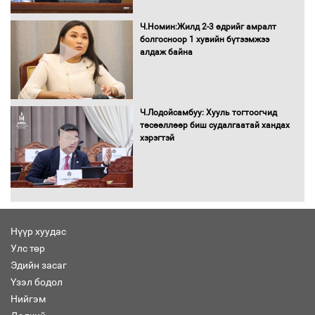
Хөшөө бүтсэн түүхийг өгүүлэх 7
баримт
Ч.Номин:Жилд 2-3 өдрийг амралт
болгосноор 1 хувийн бүтээмжээ
алдаж байна
Хөвсгөл нуурын лусыг тахих төрийн
тахилгын ёслол боллоо
Ч.Лодойсамбуу: Хууль тогтоогчид
төсөөллөөр биш судалгаатай хандах
хэрэгтэй
“Хар жагсаалт”-ын асуудлыг цэгцлэх
чиглэлээр Монголбанкны удирдлагад
30 хоногийн хугацаатай үүрэг өглөө
Нүүр хуудас
Улс төр
Ерөнхий сайд Н.Учрал олимпиадын
Эдийн засаг
хүрээнд гарсан зардлыг шийдвэрлэж
өгөхөөр болов
Үзэл бодол
Нийгэм