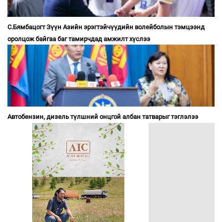
С.Бямбацогт Зүүн Азийн эрэгтэйчүүдийн волейболын тэмцээнд
оролцож байгаа баг тамирчдад амжилт хүслээ
Автобензин, дизель түлшний онцгой албан татварыг тэглэлээ