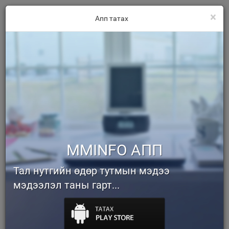
×
Апп татах
MMINFO АПП
Тал нутгийн өдөр тутмын мэдээ
мэдээлэл таны гарт...