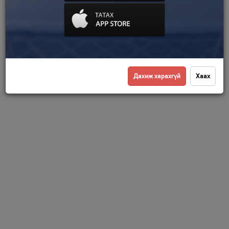
Дахиж харахгүй
Хаах