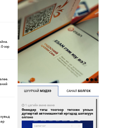
айна.
:0-ээр
өлөө.
паний
ШУУРХАЙ
МЭДЭЭ
САНАЛ
БОЛГОХ
1 цагийн өмнө өмнө
Өнөөдөр тэгш тоогоор төгссөн улсын
дугаартай автомашинтай иргэдэд шатахуун
 хувьд
олгоно
аар