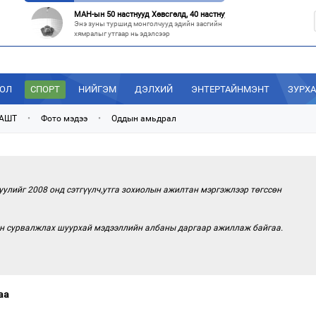
МАН-ын 50 настнууд Хөвсгөлд, 40 настнууд нь Хэнтийд “хуралджэ
Энэ зуны туршид монголчууд эдийн засгийн
хямралыг утгаар нь эдэлсээр
Эрх зүйн үндэслэл нь тодорхойгүй “гадаад элч нарын” томилгоо
Сүүлийн үед Улаанбаатар болон аймгуудаас
дэлхийн хотуудад биет төлөөлөгч
ДОЛ
СПОРТ
НИЙГЭМ
ДЭЛХИЙ
ЭНТЕРТАЙНМЭНТ
ЗУРХ
“С.Зоригийн талбай” болгочих, Хотын дарга аа?
Төв шуудангийн урдах талбайд өнөөдрийг
 АШТ
•
Фото мэдээ
•
Оддын амьдрал
хүртэл 27 жил байрласан С.Зориг
“Нутаг заагдсан” С.Зориг
С.Зориг агсны хөшөө Төв шуудангийн
өмнөх, нэгэн цагт АН-ын төв байр хэмээгдэж
уулийг 2008 онд сэтгүүлч,утга зохиолын ажилтан мэргэжлээр төгссөн
эн сурвалжлах шуурхай мэдээллийн албаны даргаар ажиллаж байгаа.
аа