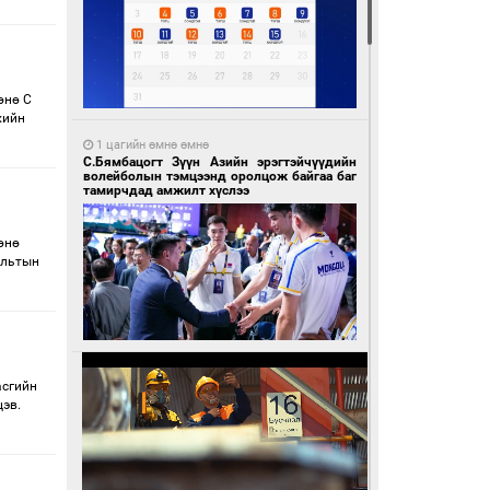
өнө С
хийн
1 цагийн өмнө өмнө
С.Бямбацогт Зүүн Азийн эрэгтэйчүүдийн
волейболын тэмцээнд оролцож байгаа баг
тамирчдад амжилт хүслээ
өнө
альтын
асгийн
цэв.