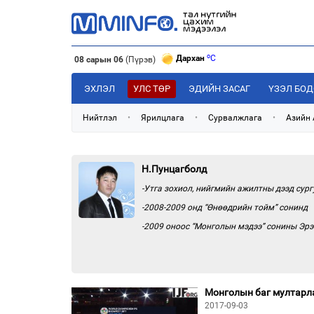
o
Дархан
C
o
Эрдэнэт
C
08 сарын 06
(Пүрэв)
o
Улаанбаатар
C
o
Дархан
C
ЭХЛЭЛ
УЛС ТӨР
ЭДИЙН ЗАСАГ
ҮЗЭЛ БО
Нийтлэл
•
Ярилцлага
•
Сурвалжлага
•
Азийн
Н.Пунцагболд
-Утга зохиол, нийгмийн ажилтны дээд сург
-2008-2009 онд “Өнөөдрийн тойм” сонинд
-2009 оноос “Монголын мэдээ” сонины Эр
Монголын баг мултарл
2017-09-03