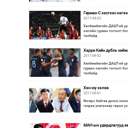
Герман С хэсгээс нэгээ
2017-09-02
Хөлбөмбөгийн ДАШТ-ий урь
хэсгийн гурван тоглолт бо
талбайд
Харри Кейн дубль хийж
2017-09-02
Хөлбөмбөгийн ДАШТ-ий урь
гурван хэсгийн тоглолт бо
талбайд
Хэн юу хэлэв
2017-09-01
Өнгөрч байгаа долоо хоног
газраа унагахаар гарын үс
МАН-ын удирдлагууд з