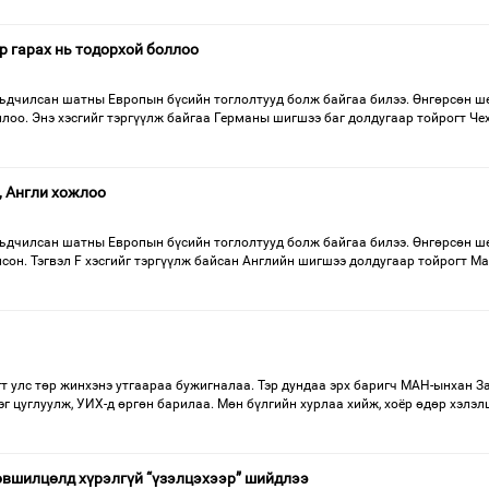
р гарах нь тодорхой боллоо
дчилсан шатны Европын бүсийн тоглолтууд болж байгаа билээ. Өнгөрсөн ш
ллоо. Энэ хэсгийг тэргүүлж байгаа Германы шигшээ баг долдугаар тойрогт Че
, Англи хожлоо
дчилсан шатны Европын бүсийн тоглолтууд болж байгаа билээ. Өнгөрсөн ш
лсон. Тэгвэл F хэсгийг тэргүүлж байсан Английн шигшээ долдугаар тойрогт М
т улс төр жинхэнэ утгаараа бужигналаа. Тэр дундаа эрх баригч МАН-ынхан З
эг цуглуулж, УИХ-д өргөн барилаа. Мөн бүлгийн хурлаа хийж, хоёр өдөр хэлэл
өвшилцөлд хүрэлгүй “үзэлцэхээр” шийдлээ