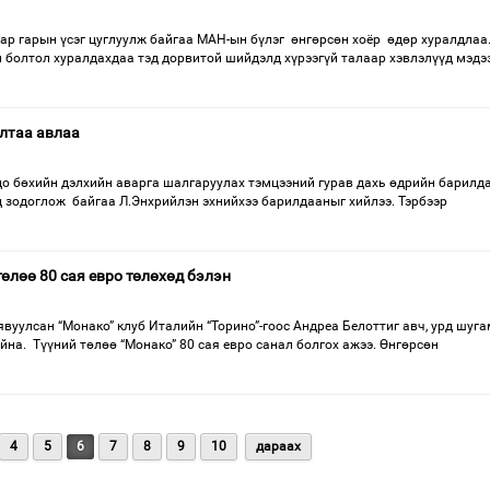
ар гарын үсэг цуглуулж байгаа МАН-ын бүлэг өнгөрсөн хоёр өдөр хуралдлаа
 болтол хуралдахдаа тэд дорвитой шийдэлд хүрээгүй талаар хэвлэлүүд мэдэ
лтаа авлаа
о бөхийн дэлхийн аварга шалгаруулах тэмцээний гурав дахь өдрийн барилд
-д зодоглож байгаа Л.Энхрийлэн эхнийхээ барилдааныг хийлээ. Тэрбээр
өлөө 80 сая евро төлөхөд бэлэн
явуулсан “Монако” клуб Италийн “Торино”-гоос Андреа Белоттиг авч, урд шуг
йна. Түүний төлөө “Монако” 80 сая евро санал болгох ажээ. Өнгөрсөн
4
5
6
7
8
9
10
дараах