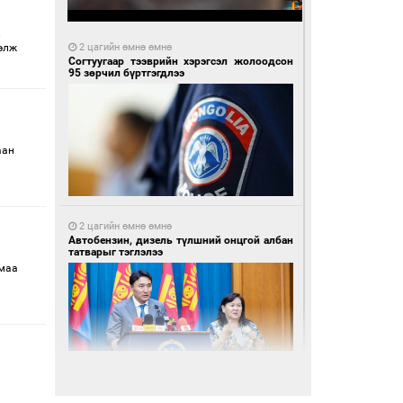
.
элж
2 цагийн өмнө өмнө
Согтуугаар тээврийн хэрэгсэл жолоодсон
95 зөрчил бүртгэгдлээ
аан
2 цагийн өмнө өмнө
Автобензин, дизель түлшний онцгой албан
татварыг тэглэлээ
амаа