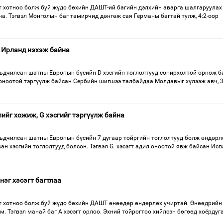
 хотноо болж буй жүдо бөхийн ДАШТ-ий багийн дэлхийн аварга шалгаруулах
а. Тэгвэл Монголын баг тамирчид дөнгөж сая Германы багтай тулж, 4:2-оор
, Ирланд нэхэж байна
дчилсан шатны Европын бүсийн D хэсгийн тоглолтууд сонирхолтой өрнөж б
 оноотой тэргүүлж байсан Сербийн шигшээ талбайдаа Молдавыг хүлээж авч, 3
ийг хожиж, G хэсгийг тэргүүлж байна
дчилсан шатны Европын бүсийн 7 дугаар тойргийн тоглолтууд болж өндөрл
ан хэсгийн тоглолтууд болсон. Тэгвэл G хэсэгт адил оноотой явж байсан Ис
нэг хэсэгт багтлаа
 хотноо болж буй жүдо бөхийн ДАШТ өнөөдөр өндөрлөх учиртай. Өнөөдрийн
. Тэгвэл манай баг А хэсэгт орлоо. Эхний тойрогтоо хийлсэн бөгөөд хоёрдуг