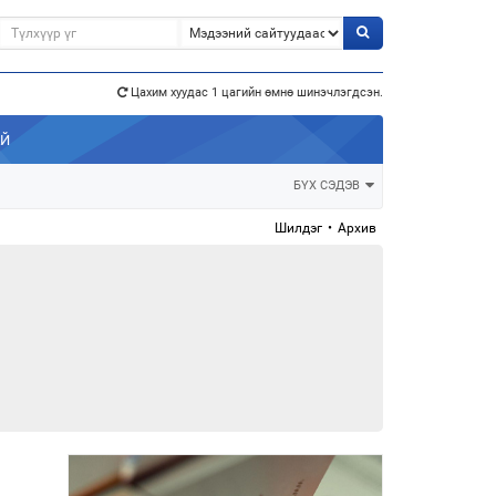
э”
Цахим хуудас 1 цагийн өмнө шинэчлэгдсэн.
АЙ
БҮХ СЭДЭВ
Шилдэг
•
Архив