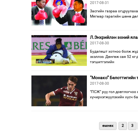
2017-08-31
Засгийн газраа огцруулаха
Мягмар гарагийн шөнө дөл
Л.Энхрийлэн эхний яла
2017-08-30
Будапешт хотноо болж жүд
эхэллээ. Дөнгөж сая 52 кг
тэгшитгэлийн
“Монако” Белоттигийн т
2017-08-30
“ПСЖ” рүү гол довтлогчоо 
хүчирхэгжүүлэхийн хүсч ба
өмнөх
2
3