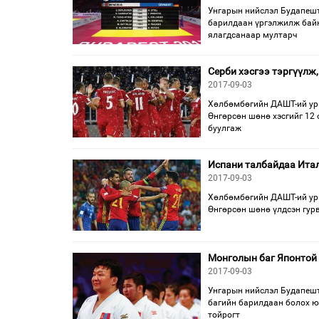
Унгарын нийслэл Будапешт
барилдаан үргэлжилж байн
ялагдсанаар мултарч
Серби хэсгээ тэргүүлж
2017-09-03
Хөлбөмбөгийн ДАШТ-ий урь
Өнгөрсөн шөнө хэсгийг 12
буулгаж
Испани талбайдаа Итал
2017-09-03
Хөлбөмбөгийн ДАШТ-ий урь
Өнгөрсөн шөнө үлдсэн гурв
Монголын баг Японтой 
2017-09-03
Унгарын нийслэл Будапешт
багийн барилдаан болох юм
тойрогт