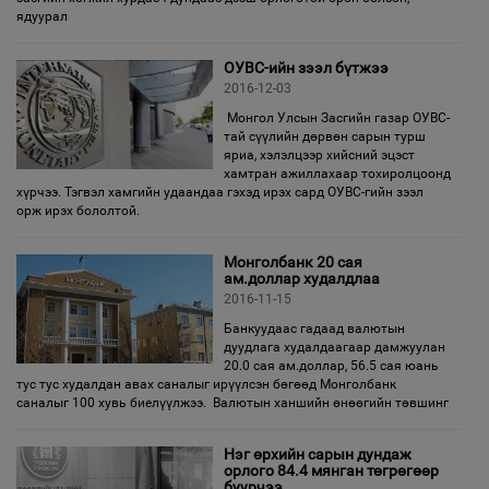
ядуурал
ОУВС-ийн зээл бүтжээ
2016-12-03
Монгол Улсын Засгийн газар ОУВС-
тай сүүлийн дөрвөн сарын турш
яриа, хэлэлцээр хийсний эцэст
хамтран ажиллахаар тохиролцоонд
хүрчээ. Тэгвэл хамгийн удаандаа гэхэд ирэх сард ОУВС-гийн зээл
орж ирэх бололтой.
Монголбанк 20 сая
ам.доллар худалдлаа
2016-11-15
Банкуудаас гадаад валютын
дуудлага худалдаагаар дамжуулан
20.0 сая ам.доллар, 56.5 сая юань
тус тус худалдан авах саналыг ирүүлсэн бөгөөд Монголбанк
саналыг 100 хувь биелүүлжээ. Валютын ханшийн өнөөгийн төвшинг
Нэг өрхийн сарын дундаж
орлого 84.4 мянган төгрөгөөр
буурчээ