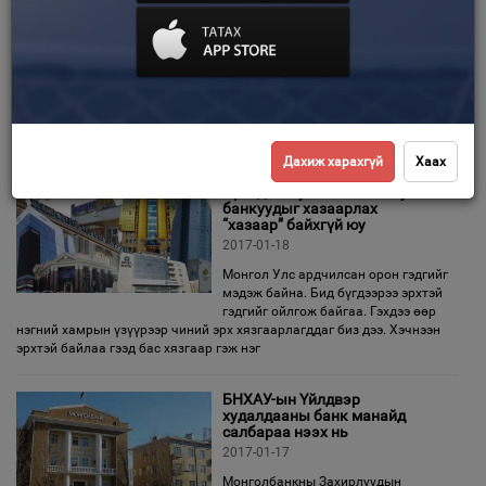
Монголын талд ирснийг 100
хувь дэмжиж байгаа гэв
Зурхай
2017-02-01
ОХУ-ын “Ростех” корпорацийн
“Эрдэнэт үйлдвэр” ХХК болон
“Монгол­росцветмет” ХХК-д
эзэмшиж байсан 49 хувийн энгийн хувьцааг “Монголиан Коппер
Корпорейшн” ХХК худалдан авсантай холбоотойгоор
Дахиж харахгүй
Хаах
Иргэдээ шулж баяжиж буй
банкуудыг хазаарлах
“хазаар” байхгүй юу
2017-01-18
Монгол Улс ардчилсан орон гэдгийг
мэдэж байна. Бид бүгдээрээ эрхтэй
гэдгийг ойлгож байгаа. Гэхдээ өөр
нэгний хамрын үзүүрээр чиний эрх хязгаарлагддаг биз дээ. Хэчнээн
эрхтэй байлаа гээд бас хязгаар гэж нэг
БНХАУ-ын Үйлдвэр
худалдааны банк манайд
салбараа нээх нь
2017-01-17
Монголбанкны Захирлуудын