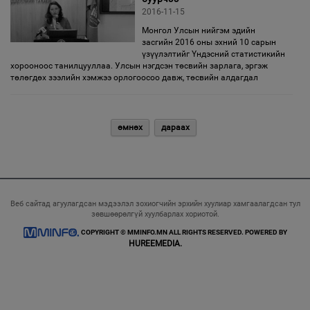
2016-11-15
Монгол Улсын нийгэм эдийн
засгийн 2016 оны эхний 10 сарын
үзүүлэлтийг Үндэсний статистикийн
хорооноос танилцууллаа. Улсын нэгдсэн төсвийн зарлага, эргэж
төлөгдөх зээлийн хэмжээ орлогоосоо давж, төсвийн алдагдал
өмнөх
дараах
Веб сайтад агуулагдсан мэдээлэл зохиогчийн эрхийн хуулиар хамгаалагдсан тул
зөвшөөрөлгүй хуулбарлах хориотой.
COPYRIGHT © MMINFO.MN ALL RIGHTS RESERVED. POWERED BY
HUREEMEDIA.