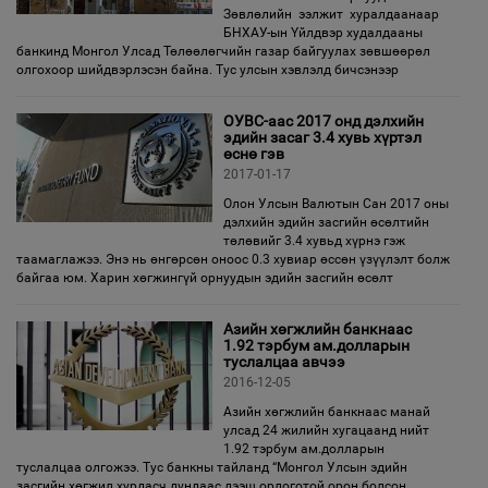
Зөвлөлийн ээлжит хуралдаанаар
БНХАУ-ын Үйлдвэр худалдааны
банкинд Монгол Улсад Төлөөлөгчийн газар байгуулах зөвшөөрөл
олгохоор шийдвэрлэсэн байна. Тус улсын хэвлэлд бичсэнээр
ОУВС-аас 2017 онд дэлхийн
эдийн засаг 3.4 хувь хүртэл
өснө гэв
2017-01-17
Олон Улсын Валютын Сан 2017 оны
дэлхийн эдийн засгийн өсөлтийн
төлөвийг 3.4 хувьд хүрнэ гэж
таамаглажээ. Энэ нь өнгөрсөн оноос 0.3 хувиар өссөн үзүүлэлт болж
байгаа юм. Харин хөгжингүй орнуудын эдийн засгийн өсөлт
Азийн хөгжлийн банкнаас
1.92 тэрбум ам.долларын
туслалцаа авчээ
2016-12-05
Азийн хөгжлийн банкнаас манай
улсад 24 жилийн хугацаанд нийт
1.92 тэрбум ам.долларын
туслалцаа олгожээ. Тус банкны тайланд “Монгол Улсын эдийн
засгийн хөгжил хурдасч дундаас дээш орлоготой орон болсон,