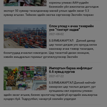
хорионы улмаас ААН-үүдийн
бизнесийн үйл ажиллагаа доголдож
экспорт 50 хувиар тасалдсанаар манай улсын эдийн засаг 5.3
хувиар агшсан. Тиймээс эдийн засгаа сэргээхээр Засгийн газраас
Олон улсад ч ачаа тээврийн
үнэ “тэнгэрт хадав”
2021-08-02
Б.БЯМБАЖАРГАЛ Дэлхий даяар
цар тахал дэгдэж улс орнууд хилээ
хааснаар ачаа тээвэр тасалдаж,
боомтуудад ачаалал нэмэгдсэн. Цар тахалтай дасан зохицож,
хэвийн амьдралын горимыг үргэлжлүүлэхээр Засгийн
Импортын бараа инфляцыг
6.6 хувьд хүргэв
2021-07-22
Б.БЯМБАЖАРГАЛ Дэлхий нийтийг
хамарсан цар тахлын дэгдэлт, урт
хугацааны хөл хорионы улмаас
эдийн засаг агшиж, бизнес эрхлэгчид төдийгүй иргэдийн амьжиргаа
хүндэрч буй. Тодруулбал, чанаргүй зээлийн үлдэгдэл