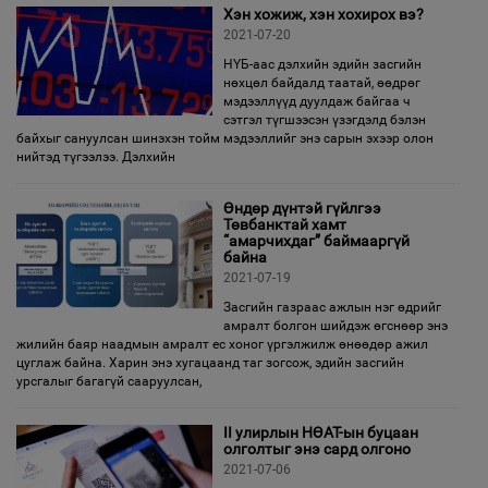
Хэн хожиж, хэн хохирох вэ?
2021-07-20
НҮБ-аас дэлхийн эдийн засгийн
нөхцөл байдалд таатай, өөдрөг
мэдээллүүд дуулдаж байгаа ч
сэтгэл түгшээсэн үзэгдэлд бэлэн
байхыг сануулсан шинэхэн тойм мэдээллийг энэ сарын эхээр олон
нийтэд түгээлээ. Дэлхийн
Өндөр дүнтэй гүйлгээ
Төвбанктай хамт
“амарчихдаг” баймааргүй
байна
2021-07-19
Засгийн газраас ажлын нэг өдрийг
амралт болгон шийдэж өгснөөр энэ
жилийн баяр наадмын амралт ес хоног үргэлжилж өнөөдөр ажил
цуглаж байна. Харин энэ хугацаанд таг зогсож, эдийн засгийн
урсгалыг багагүй сааруулсан,
II улирлын НӨАТ-ын буцаан
олголтыг энэ сард олгоно
2021-07-06