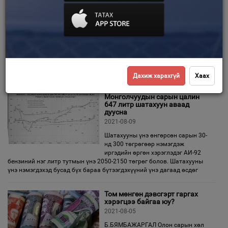
сайтуудад цагдаа хяналт
тавьдаг уу
Зурхай
2021-08-12
Сүүлийн үед залуус мөнгөө хурдан
өсгөх, их хэмжээний орлого
амархан олох зорилгоор цахим
мөрий, бооцоо тавих нь ихсэж байна. Үүний улмаас эд хөрөнгөөрөө
хохирох, залилуулах тохиолдол ч нэмэгдлээ. Жишээлбэл,
Дахиж харахгүй
Хаах
Монголчуудын сарын цалин
647 литр шатахуун аваад
дуусна
2021-08-09
Шатахууны үнэ өнгөрсөн сарын 30-
нд 300 төгрөгөөр нэмэгдэж
иргэдийн өргөн хэрэглэдэг АИ-92
бензиний нэг литр тутмын үнэ 2050-2150 төгрөг болов. Шатахууны
үнэ нэмэгдэхэд бусад бүх бараа бүтээгдэхүүний үнэ дагаад өсдөг
Том мөнгөн дэвсгэрт гаргах
хэрэгцээ байгаа юу?
2021-08-05
Б.БЯМБАЖАРГАЛ Олон сарын хөл