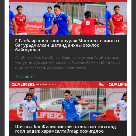
Г.Ганбаяр хоёр гоол оруулж Монголын шигшээ
баг урьдчилсан шатанд анхны хожлоо
байгууллаа
Азийн хөл бөмбөгийн холбооноос зохиодог Азийн цомын
тэмцээний урьдчилсан шатны B хэсэгт багтсан Монголын
шигшээ баг хэсгийн сүүлийн тоглолтоо...
2022-06-15
Шигшээ баг Филиппинтэй тоглолтын төгсгөлд
гоол алдаж харамсалтайгаар хожигдлоо