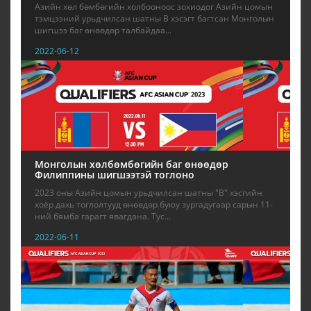
Азийн хөл бөмбөгийн холбооноос зохиодог Азийн цомын
тэмцээний урьдчилсан шатны B хэсэгт багтсан Монголын
шигшээ баг өнөөдөр талбайдаа...
2022-06-12
Монголын хөлбөмбөгийн баг өнөөдөр
Филиппины шигшээтэй тоглоно
2023 оны Азийн цомын урьдчилсан шатны "В" хэсгийн
хоёр дахь тоглолтууд өнөөдөр буюу зургадугаар сарын 11-
ний бямба гарагт явагдана. Тус...
2022-06-11