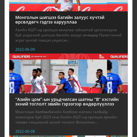
Монголын шигшээ багийн залуус хүчтэй
өрсөлдөгч гэдгээ харууллаа
Азийн АШТ-нд оролцох аялалаа гайхалтай үргэлжлүүлж
буй үндэсний шигшээ багийн залуус өнөөдөр Палестиний
эсрэг хүчтэй тэмцэл үзүүлсэн...
2022-06-09
“Азийн цом”-ын урьдчилсан шатны “В” хэсгийн
эхний тоглолт эвийн гэрээгээр өндөрлүүллээ
Монголын Хөлбөмбөгийн Холбоон ногоон талбайд
зохиогдож буй 2023 оны Азийн АШТ-нд оролцох эрхийн
төлөөх тэмцээний эхний тоглолт Филиппин...
2022-06-08