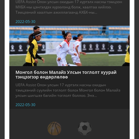
UEFA Assist Олон улсын охидын 17 хүртэлх насны тэмцээн
МХБХ-ны цэнгэлдэх хүрээлэнд болж, хаалтаа хийлээ.
Тэмцээний хаалтын ажиллагаанд АХБХ-ны...
2022-05-30
Монгол болон Малайз Улсын тоглолт хуурай
тэнцээгээр өндөрлөлөө
UEFA Assist Олон улсын 17 хүртэлх насны охидын
тэмцээний сүүлийн тоглолт болох Монгол болон Малайз
улсын шигшээ багийн тоглолт боллоо. Энэ...
2022-05-30
18
19
20
21
22
23
24
25
26