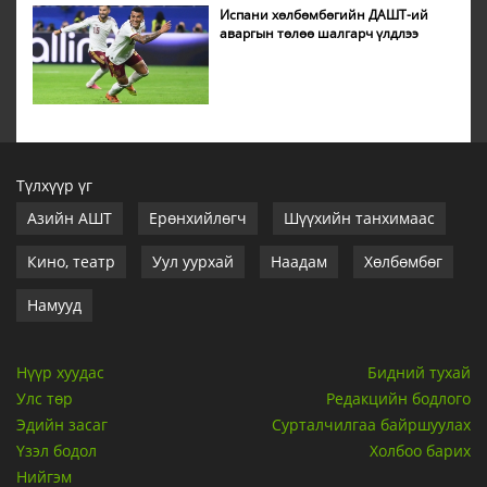
Испани хөлбөмбөгийн ДАШТ-ий
аваргын төлөө шалгарч үлдлээ
Түлхүүр үг
Азийн АШТ
Ерөнхийлөгч
Шүүхийн танхимаас
Кино, театр
Уул уурхай
Наадам
Хөлбөмбөг
Намууд
Нүүр хуудас
Бидний тухай
Улс төр
Редакцийн бодлого
Эдийн засаг
Сурталчилгаа байршуулах
Үзэл бодол
Холбоо барих
Нийгэм