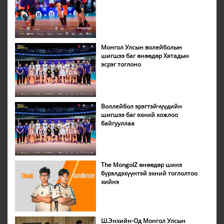
Монгол Улсын волейболын
шигшээ баг өнөөдөр Хятадын
эсрэг тоглоно
Воллейбол эрэгтэйчүүдийн
шигшээ баг эхний хожлоо
байгууллаа
The MongolZ өнөөдөр шинэ
бүрэлдэхүүнтэй эхний тоглолтоо
хийнэ
Ш.Энхийн-Од Монгол Улсын