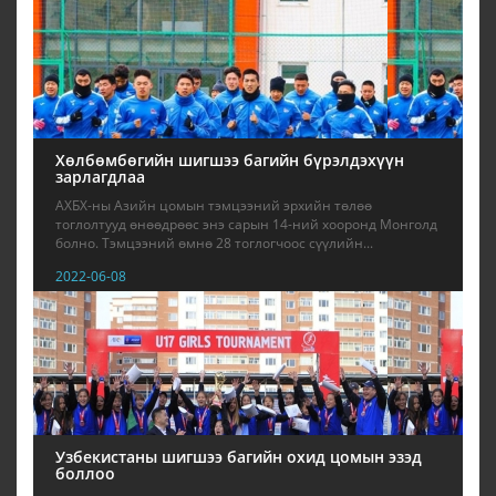
Хөлбөмбөгийн шигшээ багийн бүрэлдэхүүн
зарлагдлаа
АХБХ-ны Азийн цомын тэмцээний эрхийн төлөө
тоглолтууд өнөөдрөөс энэ сарын 14-ний хооронд Монголд
болно. Тэмцээний өмнө 28 тоглогчоос сүүлийн...
2022-06-08
Узбекистаны шигшээ багийн охид цомын эзэд
боллоо