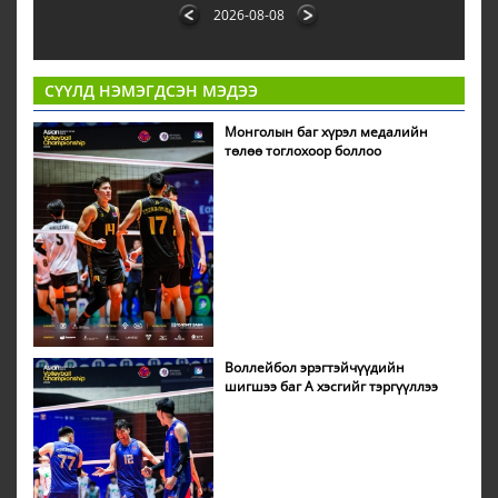
2026-08-08
СҮҮЛД НЭМЭГДСЭН МЭДЭЭ
Монголын баг хүрэл медалийн
төлөө тоглохоор боллоо
Воллейбол эрэгтэйчүүдийн
шигшээ баг А хэсгийг тэргүүллээ