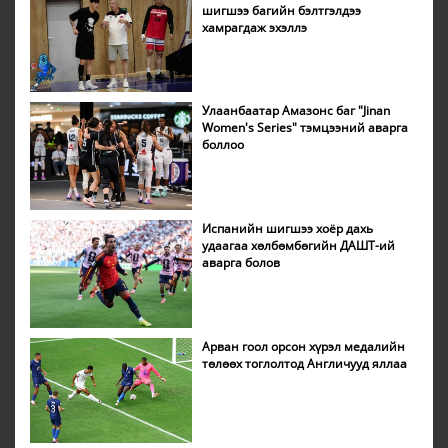
шигшээ багийн бэлтгэлдээ
хамрагдаж эхэллэ
Улаанбаатар Амазонс баг "Jinan
Women's Series" тэмцээний аварга
боллоо
Испанийн шигшээ хоёр дахь
удаагаа хөлбөмбөгийн ДАШТ-ий
аварга болов
Арван гоол орсон хүрэл медалийн
төлөөх тоглолтод Англичууд яллаа