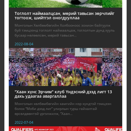
Тоглолт наймаалцсан, мөрий тавьсан зөрчлийг
тогтоож, шийтгэл оногдууллаа
Монголын Хөлбөмбөгийн Холбооноос зохион байгуулж
буй тэмцээнд тоглолт наймаалцаж, тоглолтын дүнд хууль
бусаар нөлөөлсөн, мөрий тавьсан...
2022-08-04
"Хаан хүнс Эрчим" клуб Үндэсний дээд лигт 13
дахь удаагаа аваргаллаа
Монголын хөлбөмбөгийн хамгийн нэр хүндтэй тэмцээн
болох “Моби дээд лиг” улирлын турш гайхалтай
өрсөлдөөнтэй үргэлжилж, “Хаан...
2022-07-04