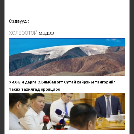
Сэдвүүд :
ХОЛБООТОЙ
МЭДЭЭ
УИХ-ын дарга С.Бямбацогт Сутай хайрхны тэнгэрийг
тахих тахилгад оролцлоо