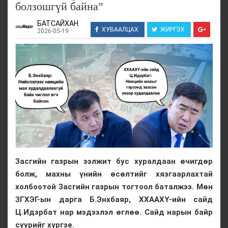
болзошгүй байна”
БАТСАЙХАН
ХУВААЛЦАХ
ЖИРГЭХ
2026-05-19
Засгийн газрын ээлжит бус хуралдаан өчигдөр
болж, махны үнийн өсөлтийг хязгаарлахтай
холбоотой Засгийн газрын тогтоол баталжээ. Мөн
ЗГХЭГ-ын дарга Б.Энхбаяр, ХХААХҮ-ийн сайд
Ц.Идэрбат нар мэдээлэл өглөө. Сайд нарын байр
суурийг хүргэе.