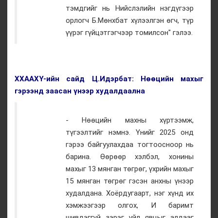
тэмдгийг нь Нийслэлийн нэгдүгээр
орлогч Б.Мөнхбат хүлээлгэн өгч, түр
үүрэг гүйцэтгэгчээр томилсон" гэлээ.
ХХААХҮ-ийн сайд Ц.Идэрбат: Нөөцийн махыг
гэрээнд заасан үнээр худалдаална
- Нөөцийн махны хүртээмж,
түгээлтийг нэмнэ. Үнийг 2025 онд
гэрээ байгуулахдаа тогтоосноор нь
барина. Өөрөөр хэлбэл, хонины
махыг 13 мянган төгрөг, үхрийн махыг
15 мянган төгрөг гэсэн анхны үнээр
худалдана. Хоёрдугаарт, нэг хүнд их
хэмжээгээр олгох, И баримт
шивдэггүй зэрэг үйл явцыг алдааг