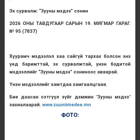
Эх сурвалж: “Зууны мэдээ” сонин
2026 ОНЫ ТАВДУГААР САРЫН 19. МЯГМАР ГАРАГ.
№ 95 (7837)
Хуурамч мэдээлэл хаа сайгүй тархах болсон энэ
үед баримттай, эх сурвалжтай, үнэн бодитой
мэдээллийг “Зууны мэдээ” сониноос аваарай.
Үнэн мэдээллийг хамтдаа хамгаалцгаая.
Бие даасан сэтгүүл зүйг дэмжин "Зууны мэдээ"
захиалаарай.
www.zuuniimedee.mn
ФОТО: