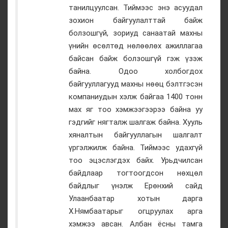
танилцуулсан. Тиймээс энэ асуудал
зохион байгуулалттай байж
болзошгүй, зориуд санаатай махны
үнийн өсөлтөд нөлөөлөх ажиллагаа
байсан байж болзошгүй гэж үзэж
байна. Одоо холбогдох
байгууллагууд махны нөөц бэлтгэсэн
компаниудын хэлж байгаа 1400 тонн
мах яг тоо хэмжээгээрээ байна уу
гэдгийг нягталж шалгаж байна. Хууль
хяналтын байгууллагын шалгалт
үргэлжилж байна. Тиймээс удахгүй
тоо эцэслэгдэх байх. Урьдчилсан
байдлаар тогтоогдсон нөхцөл
байдлыг үнэлж Ерөнхий сайд
Улаанбаатар хотын дарга
Х.Нямбаатарыг огцруулах арга
хэмжээ авсан. Албан ёсны тамга