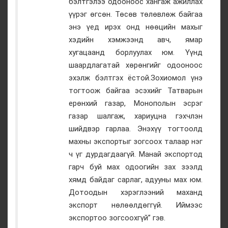
бэлтгэлээ одооноос хангаж ажиллах
үүрэг өгсөн. Төсөв төлөвлөж байгаа
энэ үед ирэх онд нөөцийн махыг
хэдийн хэмжээнд авч, ямар
хугацаанд борлуулах юм. Үүнд
шаардлагатай хөрөнгийг одооноос
эхэлж бэлтгэх ёстой.Зохиомол үнэ
тогтоож байгаа эсэхийг Татварын
ерөнхий газар, Монополын эсрэг
газар шалгаж, хариуцна гэхчлэн
шийдвэр гарлаа. Энэхүү тогтоолд
махны экспортыг зогсоох талаар нэг
ч үг дурдагдаагүй. Манай экспортод
гарч буй мах одоогийн зах зээлд
хямд байдаг сарлаг, адууны мах юм.
Дотоодын хэрэглээний маханд
экспорт нөлөөлдөггүй. Иймээс
экспортоо зогсоохгүй” гэв.