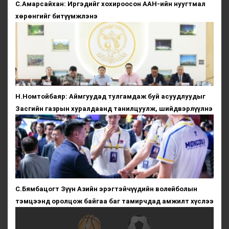
С.Амарсайхан: Иргэдийг хохироосон ААН-ийн нуугтмал
хөрөнгийг битүүмжлэнэ
Н.Номтойбаяр: Аймгуудад тулгамдаж буй асуудлуудыг
Засгийн газрын хуралдаанд танилцуулж, шийдвэрлүүлнэ
С.Бямбацогт Зүүн Азийн эрэгтэйчүүдийн волейболын
тэмцээнд оролцож байгаа баг тамирчдад амжилт хүслээ