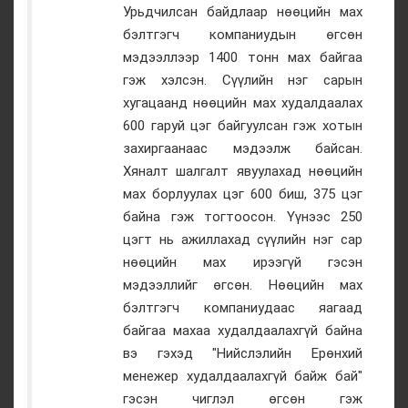
Урьдчилсан байдлаар нөөцийн мах
бэлтгэгч компаниудын өгсөн
мэдээллээр 1400 тонн мах байгаа
гэж хэлсэн. Сүүлийн нэг сарын
хугацаанд нөөцийн мах худалдаалах
600 гаруй цэг байгуулсан гэж хотын
захиргаанаас мэдээлж байсан.
Хяналт шалгалт явуулахад нөөцийн
мах борлуулах цэг 600 биш, 375 цэг
байна гэж тогтоосон. Үүнээс 250
цэгт нь ажиллахад сүүлийн нэг сар
нөөцийн мах ирээгүй гэсэн
мэдээллийг өгсөн. Нөөцийн мах
бэлтгэгч компаниудаас яагаад
байгаа махаа худалдаалахгүй байна
вэ гэхэд "Нийслэлийн Ерөнхий
менежер худалдаалахгүй байж бай"
гэсэн чиглэл өгсөн гэж