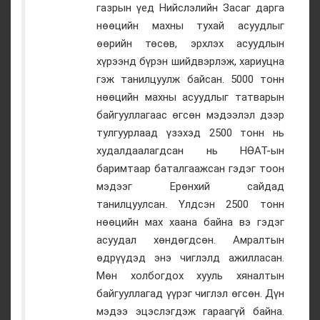
газрын үед Нийслэлийн Засаг дарга
нөөцийн махны тухай асуудлыг
өөрийн төсөв, эрхлэх асуудлын
хүрээнд бүрэн шийдвэрлэж, хариуцна
гэж танилцуулж байсан. 5000 тонн
нөөцийн махны асуудлыг татварын
байгууллагаас өгсөн мэдээлэл дээр
тулгуурлаад үзэхэд 2500 тонн нь
худалдаалагдсан нь НӨАТ-ын
баримтаар баталгаажсан гэдэг тоон
мэдээг Ерөнхий сайдад
танилцуулсан. Үлдсэн 2500 тонн
нөөцийн мах хаана байна вэ гэдэг
асуудал хөндөгдсөн. Амралтын
өдрүүдэд энэ чиглэлд ажилласан.
Мөн холбогдох хууль хяналтын
байгууллагад үүрэг чиглэл өгсөн. Дүн
мэдээ эцэслэгдэж гараагүй байна.