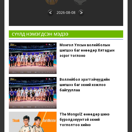
2026-08-08
СҮҮЛД НЭМЭГДСЭН МЭДЭЭ
Монгол Улсын волейболын
шигшээ баг өнөөдөр Хятадын
эсрэг тоглоно
Воллейбол эрэгтэйчүүдийн
шигшээ баг эхний хожлоо
байгууллаа
The MongolZ өнөөдөр шинэ
бүрэлдэхүүнтэй эхний
тоглолтоо хийнэ