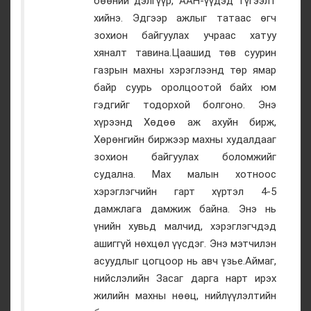
бөөний дэлгүүр, ААН-үүдэд түгээлт
хийнэ. Эдгээр ажлыг татаас өгч
зохион байгуулах учраас хатуу
хяналт тавина.Цаашид төв суурин
газрын махны хэрэглээнд төр ямар
байр суурь оролцоотой байх юм
гэдгийг тодорхой болгоно. Энэ
хүрээнд Хөдөө аж ахуйн бирж,
Хөрөнгийн биржээр махны худалдааг
зохион байгуулах боломжийг
судална. Мах малын хотноос
хэрэглэгчийн гарт хүртэл 4-5
дамжлага дамжиж байна. Энэ нь
үнийн хувьд малчид, хэрэглэгчдэд
ашиггүй нөхцөл үүсдэг. Энэ мэтчилэн
асуудлыг цогцоор нь авч үзье.Аймаг,
нийслэлийн Засаг дарга нарт ирэх
жилийн махны нөөц, нийлүүлэлтийн