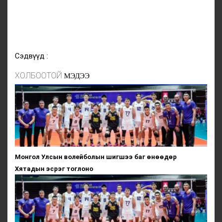
Сэдвүүд :
ХОЛБООТОЙ
МЭДЭЭ
Монгол Улсын волейболын шигшээ баг өнөөдөр
Хятадын эсрэг тоглоно