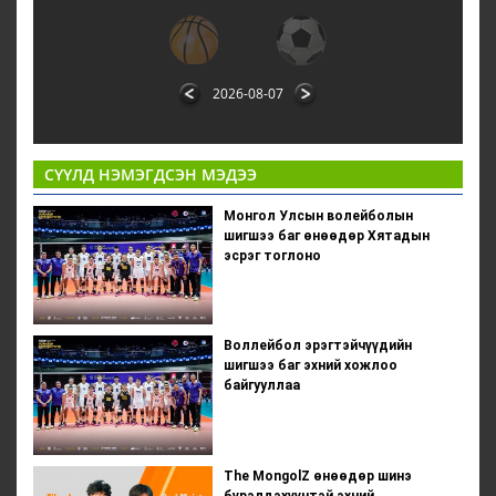
2026-08-07
СҮҮЛД НЭМЭГДСЭН МЭДЭЭ
Монгол Улсын волейболын
шигшээ баг өнөөдөр Хятадын
эсрэг тоглоно
Воллейбол эрэгтэйчүүдийн
шигшээ баг эхний хожлоо
байгууллаа
The MongolZ өнөөдөр шинэ
бүрэлдэхүүнтэй эхний