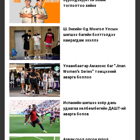
тоглолтоо хийнэ
Ш.Энхийн-Од Монгол Улсын
шигшээ багийн бэлтгэлдээ
хамрагдаж эхэллэ
Улаанбаатар Амазонс баг "Jinan
Women's Series" тэмцээний
аварга боллоо
Испанийн шигшээ хоёр дахь
удаагаа хөлбөмбөгийн ДАШТ-ий
аварга болов
Арван гоол орсон хүрэл