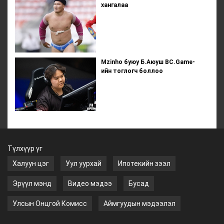
хангалаа
Mzinho буюу Б.Аюуш BC.Game-
ийн тоглогч боллоо
Түлхүүр үг
Халуун цэг
Уул уурхай
Ипотекийн зээл
Эрүүл мэнд
Видео мэдээ
Бусад
Улсын Онцгой Комисс
Аймгуудын мэдээлэл