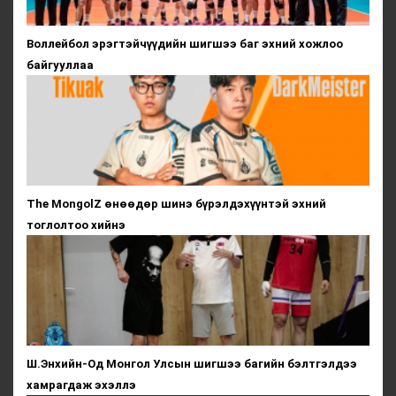
Воллейбол эрэгтэйчүүдийн шигшээ баг эхний хожлоо
байгууллаа
The MongolZ өнөөдөр шинэ бүрэлдэхүүнтэй эхний
тоглолтоо хийнэ
Ш.Энхийн-Од Монгол Улсын шигшээ багийн бэлтгэлдээ
хамрагдаж эхэллэ