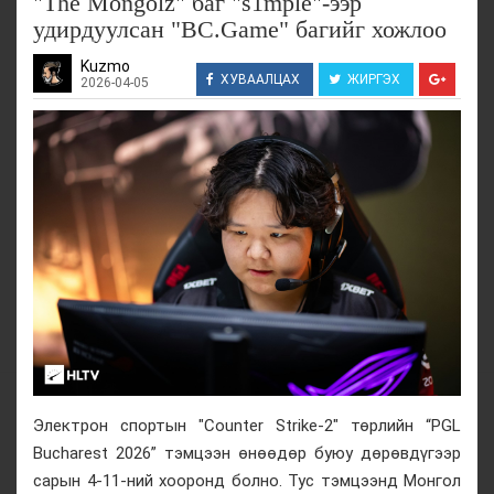
"The Mongolz" баг "s1mple"-ээр
удирдуулсан "BC.Game" багийг хожлоо
Kuzmo
ХУВААЛЦАХ
ЖИРГЭХ
2026-04-05
Электрон спортын "Counter Strike-2" төрлийн “PGL
Bucharest 2026” тэмцээн өнөөдөр буюу дөрөвдүгээр
сарын 4-11-ний хооронд болно. Тус тэмцээнд Монгол