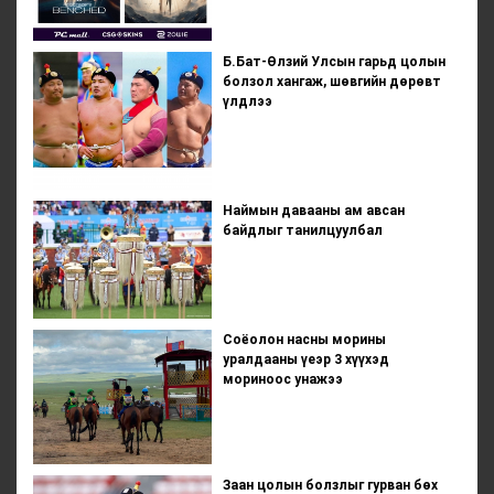
Б.Бат-Өлзий Улсын гарьд цолын
болзол хангаж, шөвгийн дөрөвт
үлдлээ
Наймын давааны ам авсан
байдлыг танилцуулбал
Соёолон насны морины
уралдааны үеэр 3 хүүхэд
мориноос унажээ
Заан цолын болзлыг гурван бөх