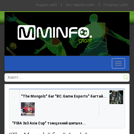
Үндсэн сайт
|
Улс төрийн сайт
|
Спортын сайт
Toggle
navigat
"The Mongolz" баг "BC.Game Esports" багтай...
"FIBA 3x3 Asia Cuр" тэмцээний шигшээ...