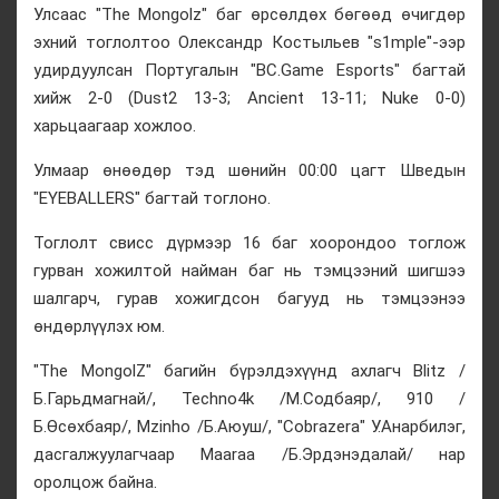
Улсаас "The Mongolz" баг өрсөлдөх бөгөөд өчигдөр
эхний тоглолтоо Олександр Костыльев "s1mple"-ээр
удирдуулсан Португалын "BC.Game Esports" багтай
хийж 2-0 (Dust2 13-3; Ancient 13-11; Nuke 0-0)
харьцаагаар хожлоо.
Улмаар өнөөдөр тэд шөнийн 00:00 цагт Шведын
"EYEBALLERS" багтай тоглоно.
Тоглолт свисс дүрмээр 16 баг хоорондоо тоглож
гурван хожилтой найман баг нь тэмцээний шигшээ
шалгарч, гурав хожигдсон багууд нь тэмцээнээ
өндөрлүүлэх юм.
"The MongolZ" багийн бүрэлдэхүүнд ахлагч Blitz /
Б.Гарьдмагнай/, Techno4k /М.Содбаяр/, 910 /
Б.Өсөхбаяр/, Mzinho /Б.Аюуш/, "Cobrazera" У.Анарбилэг,
дасгалжуулагчаар Maaraa /Б.Эрдэнэдалай/ нар
оролцож байна.