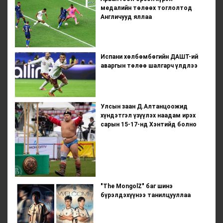
медалийн төлөөх тоглолтод
Англичууд яллаа
Испани хөлбөмбөгийн ДАШТ-ий
аваргын төлөө шалгарч үлдлээ
Улсын заан Д.Алтанцоожид
хүндэтгэл үзүүлэх наадам ирэх
сарын 15-17-нд Хэнтийд болно
"The MongolZ" баг шинэ
бүрэлдэхүүнээ танилцууллаа