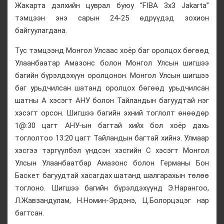
Жакарта дэлхийн цуврал буюу “FIBA 3x3 Jakarta”
тэмцээн энэ сарын 24-25 өдрүүдэд зохион
байгуулагдана.
Тус тэмцээнд Монгол Улсаас хоёр баг оролцох бөгөөд
Улаанбаатар Амазонс болон Монгол Улсын шигшээ
багийн бүрэлдэхүүн оролцонон. Монгол Улсын шигшээ
баг урьдчилсан шатанд оролцох бөгөөд урьдчилсан
шатны А хэсэгт АНУ болон Тайландын багуудтай нэг
хэсэгт орсон. Шигшээ багийн эхний тоглолт өнөөдөр
1@:30 цагт АНУ-ын багтай хийх бол хоёр дахь
тоглолтоо 13:20 цагт Тайландын багтай хийнэ. Улмаар
хэсгээ тэргүүлбэл үндсэн хэсгийн С хэсэгт Монгол
Улсын Улаанбаатбар Амазонс болон Германы Бон
Баскет багуудтай хасагдах шатанд шалгарахын төлөө
тоглоно. Шигшээ багийн бүрэлдэхүүнд Э.Нарангоо,
Л.Жавзандулам, Н.Номин-Эрдэнэ, Ц.Болорцэцэг нар
багтсан.