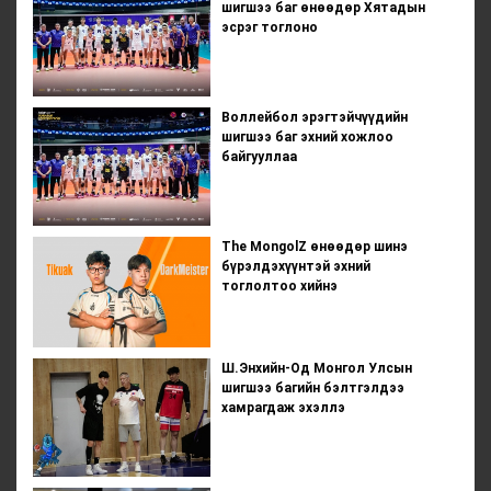
шигшээ баг өнөөдөр Хятадын
эсрэг тоглоно
Воллейбол эрэгтэйчүүдийн
шигшээ баг эхний хожлоо
байгууллаа
The MongolZ өнөөдөр шинэ
бүрэлдэхүүнтэй эхний
тоглолтоо хийнэ
Ш.Энхийн-Од Монгол Улсын
шигшээ багийн бэлтгэлдээ
хамрагдаж эхэллэ