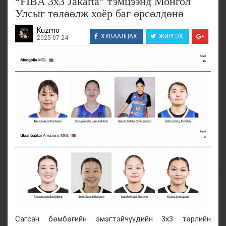
“FIBA 3x3 Jakarta” тэмцээнд Монгол
Улсыг төлөөлж хоёр баг өрсөлдөнө
Kuzmo
ХУВААЛЦАХ
ЖИРГЭХ
2025-07-24
Сагсан бөмбөгийн эмэгтэйчүүдийн 3х3 төрлийн