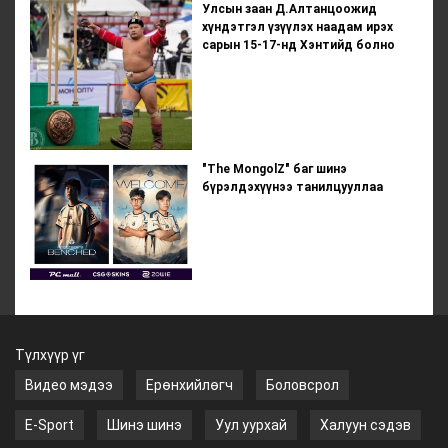
Улсын заан Д.Алтанцоожид
хүндэтгэл үзүүлэх наадам ирэх
сарын 15-17-нд Хэнтийд болно
"The MongolZ" баг шинэ
бүрэлдэхүүнээ танилцууллаа
Түлхүүр үг
Видео мэдээ
Ерөнхийлөгч
Боловсрол
E-Sport
Шинэ шинэ
Уул уурхай
Халуун сэдэв