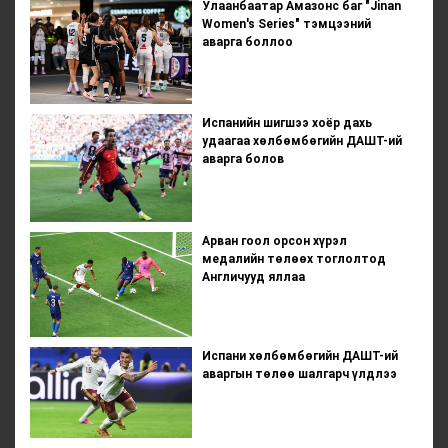
Улаанбаатар Амазонс баг "Jinan
Women's Series" тэмцээний
аварга боллоо
Испанийн шигшээ хоёр дахь
удаагаа хөлбөмбөгийн ДАШТ-ий
аварга болов
Арван гоол орсон хүрэл
медалийн төлөөх тоглолтод
Англичууд яллаа
Испани хөлбөмбөгийн ДАШТ-ий
аваргын төлөө шалгарч үлдлээ