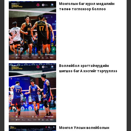
Монголын баг хүрэл медалийн
төлөө тоглохоор боллоо
Воллейбол эрэгтэйчүүдийн
шигшээ баг А хэсгийг тэргүүллээ
Монгол Улсын волейболын