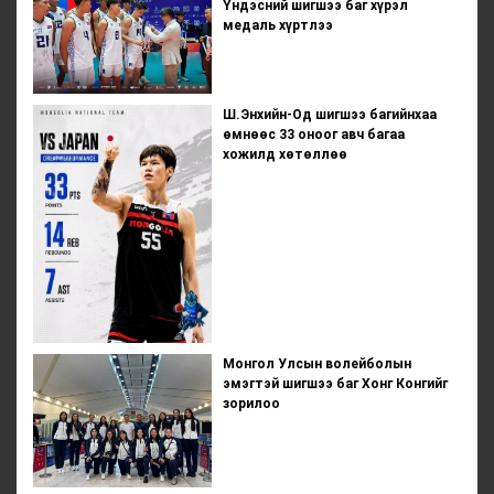
Үндэсний шигшээ баг хүрэл
медаль хүртлээ
Ш.Энхийн-Од шигшээ багийнхаа
өмнөөс 33 оноог авч багаа
хожилд хөтөллөө
Монгол Улсын волейболын
эмэгтэй шигшээ баг Хонг Конгийг
зорилоо