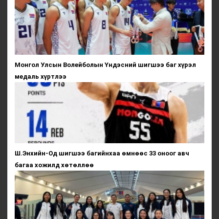
Монгол Улсын Волейболын Үндэсний шигшээ баг хүрэл
медаль хүртлээ
Ш.Энхийн-Од шигшээ багийнхаа өмнөөс 33 оноог авч
багаа хожилд хөтөллөө