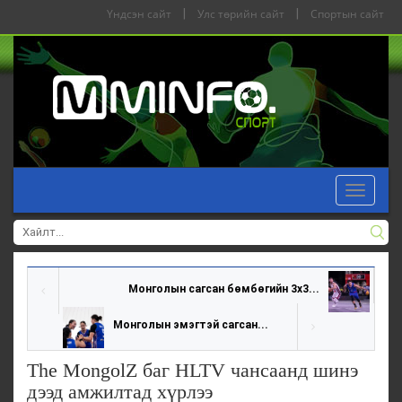
Үндсэн сайт
|
Улс төрийн сайт
|
Спортын сайт
Toggle
navigat
Монголын сагсан бөмбөгийн 3х3...
Монголын эмэгтэй сагсан...
The MongolZ баг HLTV чансаанд шинэ
дээд амжилтад хүрлээ