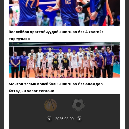
Воллейбол эрэгтэйчүүдийн шигшээ баг А хэсгийг
тэргүүллээ
Монгол Улсын волейболын шигшээ баг өнөөдөр
Хятадын эсрэг тоглоно
2026-08-09