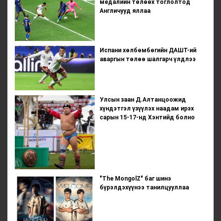
медалийн төлөөх тоглолтод
Англичууд яллаа
Испани хөлбөмбөгийн ДАШТ-ий
аваргын төлөө шалгарч үлдлээ
Улсын заан Д.Алтанцоожид
хүндэтгэл үзүүлэх наадам ирэх
сарын 15-17-нд Хэнтийд болно
"The MongolZ" баг шинэ
бүрэлдэхүүнээ танилцууллаа