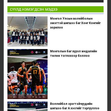
СҮҮЛД НЭМЭГДСЭН МЭДЭЭ
Монгол Улсын волейболын
эмэгтэй шигшээ баг Хонг Конгийг
зорилоо
Монголын баг хүрэл медалийн
төлөө тоглохоор боллоо
Воллейбол эрэгтэйчүүдийн
шигшээ баг А хэсгийг тэргүүллээ