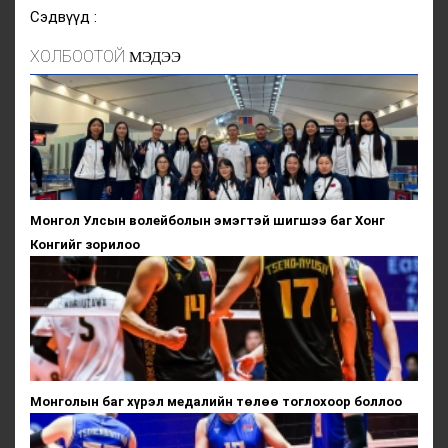
Сэдвүүд :
ХОЛБООТОЙ
МЭДЭЭ
Монгол Улсын волейболын эмэгтэй шигшээ баг Хонг
Конгийг зорилоо
Монголын баг хүрэл медалийн төлөө тоглохоор боллоо