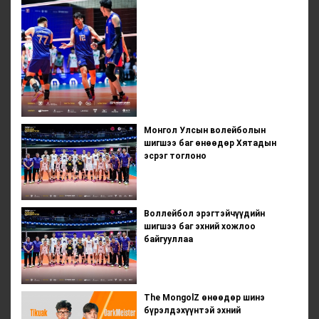
Монгол Улсын волейболын
шигшээ баг өнөөдөр Хятадын
эсрэг тоглоно
Воллейбол эрэгтэйчүүдийн
шигшээ баг эхний хожлоо
байгууллаа
The MongolZ өнөөдөр шинэ
бүрэлдэхүүнтэй эхний