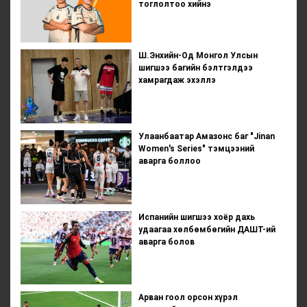
тоглолтоо хийнэ
Ш.Энхийн-Од Монгол Улсын
шигшээ багийн бэлтгэлдээ
хамрагдаж эхэллэ
Улаанбаатар Амазонс баг "Jinan
Women's Series" тэмцээний
аварга боллоо
Испанийн шигшээ хоёр дахь
удаагаа хөлбөмбөгийн ДАШТ-ий
аварга болов
Арван гоол орсон хүрэл