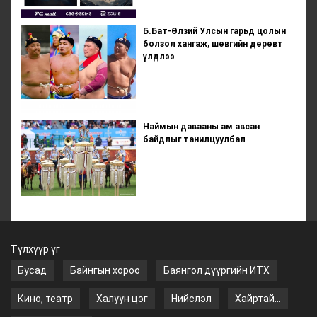
Б.Бат-Өлзий Улсын гарьд цолын
болзол хангаж, шөвгийн дөрөвт
үлдлээ
Наймын давааны ам авсан
байдлыг танилцуулбал
Түлхүүр үг
Бусад
Байнгын хороо
Баянгол дүүргийн ИТХ
Кино, театр
Халуун цэг
Нийслэл
Хайртай...