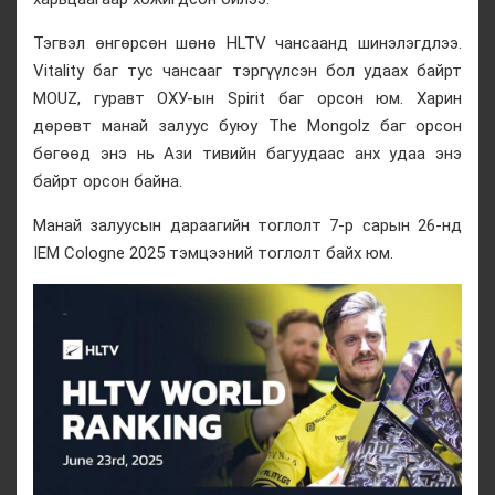
Тэгвэл өнгөрсөн шөнө HLTV чансаанд шинэлэгдлээ.
Vitality баг тус чансааг тэргүүлсэн бол удаах байрт
MOUZ, гуравт ОХУ-ын Spirit баг орсон юм. Харин
дөрөвт манай залуус буюу The Mongolz баг орсон
бөгөөд энэ нь Ази тивийн багуудаас анх удаа энэ
байрт орсон байна.
Манай залуусын дараагийн тоглолт 7-р сарын 26-нд
IEM Cologne 2025 тэмцээний тоглолт байх юм.