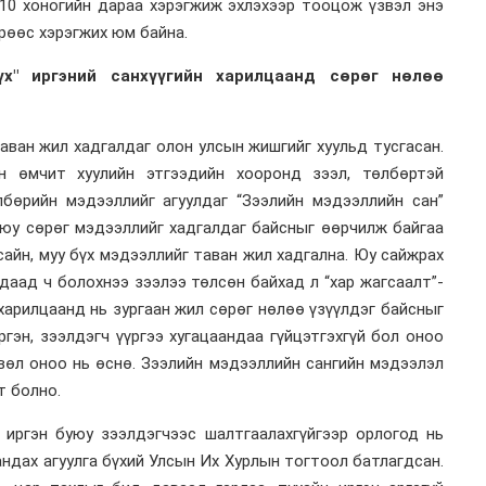
10 хоногийн дараа хэрэгжиж эхлэхээр тооцож үзвэл энэ
рөөс хэрэгжих юм байна.
х" иргэний санхүүгийн харилцаанд сөрөг нөлөө
аван жил хадгалдаг олон улсын жишгийг хуульд тусгасан.
йн өмчит хуулийн этгээдийн хооронд зээл, төлбөртэй
лбөрийн мэдээллийг агуулдаг “Зээлийн мэдээллийн сан”
буюу сөрөг мэдээллийг хадгалдаг байсныг өөрчилж байгаа
 сайн, муу бүх мэдээллийг таван жил хадгална. Юу сайжрах
лдаад ч болохнээ зээлээ төлсөн байхад л “хар жагсаалт”-
 харилцаанд нь зургаан жил сөрөг нөлөө үзүүлдэг байсныг
гэн, зээлдэгч үүргээ хугацаандаа гүйцэтгэхгүй бол оноо
хвөл оноо нь өснө. Зээлийн мэдээллийн сангийн мэдээлэл
т болно.
 иргэн буюу зээлдэгчээс шалтгаалахгүйгээр орлогод нь
андах агуулга бүхий Улсын Их Хурлын тогтоол батлагдсан.