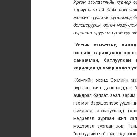
Иргэн зээлдэгчийн хувиар ө
хариуцлагатай байх нөхцөл
ээлжит чуулганы хугацаанд б
боловсруулж, өргөн мэдүүлсн
өөрчлөлт оруулах тухай хуули
-Улсын хэмжээнд өнөөдр
зээлийн харилцаанд ороог
санаачлан, батлуулсан
харилцаанд ямар нөлөө үз
-Хамгийн эхэнд Зээлийн мэ
зургаан жил данслагддаг 
амьдрал баялаг, зээл, зарим
гэх мэт бэрхшээлээс үүдэн д
шийдээд, зохицуулаад төл
мэдээлэл зургаан жил хад
мэдээлэл зургаан жил Таны
“санхүүгийн ял” гэж тодорхой