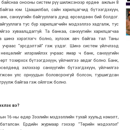
г байснаа онооны систем рүү шилжсэнээр ердөө ажлын 8
байгаа юм. Цаашилбал, сайн харилцагчид бүтээгдэхүүн,
банк, санхүүгийн байгууллага дунд өрсөлдөөн бий болдог.
айгууллага тус бүр харилцагчийн мэдээллээ хадгалж, тус
ийгээ хуваалцдаггүй. Та банкаа, санхүүгийн харилцагчаа
а шинэ хэрэглэгч болно, хүлээж авч байгаа тал Таны
й учраас “эрсдэлтэй” гэж үздэг. Шинэ систем үйлчлээд
 нөхцөлийг илэрхийлэх учраас ямар ч банк, санхүүгийн
өрт тохирхох бүтээгдэхүүн, үйлчилгээ авдаг болно. Банк,
рсөлдөөд эхлэхээр санхүүгийн бүтээгдэхүүн, үйлчилгээ
гжсөн улс орнуудын боловсронгуй болсон, туршигдсан
трүүлж байгаа гэж ойлгож болно.
эхлэх вэ?
рын 16-ны өдөр Зээлийн мэдээллийн тухай хуульд нэмэлт,
 баталсан. Ердийн журмаар гэхээр “Төрийн мэдээлэл”