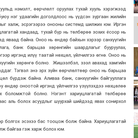
уульд нэмэлт, өөрчлөлт оруулах тухай хууль хэрэгжээд
буюу нэг удаагийн доголдлоос нь үүдсэн зургаан жилийн
лыг халж, эсрэгээрээ онооны системд шилжих юм. Иргэн
цлагатай хандаад, тухай бүр нь төлбөрөө зохих ёсоор нь
эд яваад байна. Оноо нь өндөр байхын хэрээр санхүүгийн
ллага, банк барьцаа хөрөнгийн шаардлагыг бууруулах,
ргээр иргэнд илүү таатай нөхцөл, үйлчилгээ өгнө. Оноо нь
нхүүгийн хөрөнгө болно. Жишээлбэл, зээл авахад хамгийн
рддаг. Тэгвэл энэ эрх зүйн өөрчлөлтөөр оноо нь барьцаа
өл бүрдэж байна. Аливаа банк, санхүүгийн байгууллага
юу өндөр оноотой иргэнд үйлчилгээ үзүүлэхдээ нөхцөлөө
лэх боломжтой болно. Нэгэнт хариуцлагатай төлбөрөө
аас аль болох асуудлыг шуурхай шийдээд явах сонирхол
өр болгох эсэхээ бас тооцож болж байна. Хариуцлагатай
лж байгаа гэж харж болох юм.