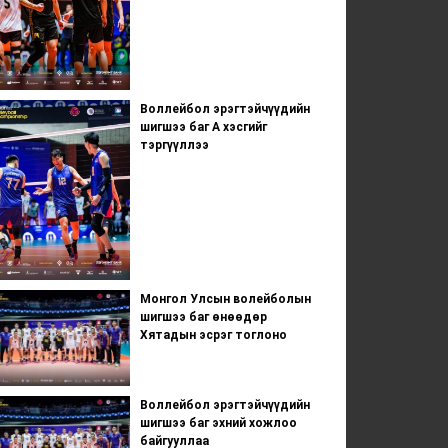
Воллейбол эрэгтэйчүүдийн
шигшээ баг А хэсгийг
тэргүүллээ
Монгол Улсын волейболын
шигшээ баг өнөөдөр
Хятадын эсрэг тоглоно
Воллейбол эрэгтэйчүүдийн
шигшээ баг эхний хожлоо
байгууллаа