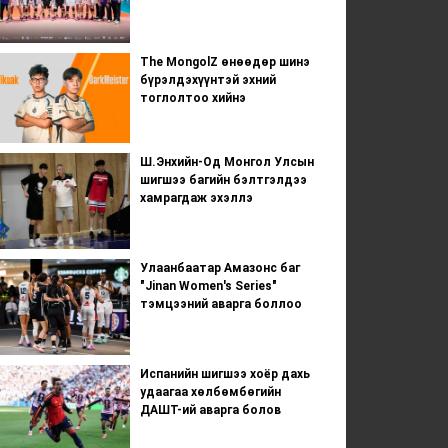
The MongolZ өнөөдөр шинэ
бүрэлдэхүүнтэй эхний
тоглолтоо хийнэ
Ш.Энхийн-Од Монгол Улсын
шигшээ багийн бэлтгэлдээ
хамрагдаж эхэллэ
Улаанбаатар Амазонс баг
"Jinan Women's Series"
тэмцээний аварга боллоо
Испанийн шигшээ хоёр дахь
удаагаа хөлбөмбөгийн
ДАШТ-ий аварга болов