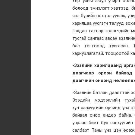
Үер усны аюул учирч болно
болоод эмнэлэгт хэвтээд, б
янз бүрийн нөхцөл үүсэж, учи
харилцаа үүсгэгч талууд зохи
Гэхдээ татвар төлөгчдийн м
тусгай сангаас авсан зээлий
бас тогтоолд тусгасан. 
хариуцлагатай, тооцоотой ха
-Зээлийн харилцаанд иргэ
даагчаар орсон байхад
даагчийн оноонд нөлөөлөх
-Зээлийн батлан даалттай х
Зээдийн мэдээллийн туха
хүн санхүүгийн орчинд үнэ 
байвал оноо өндөр байна. 
учраас биет бус санхүүгийн
салбарт Таны үнэ цэн өсөж,