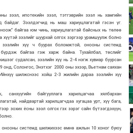
ны зээл, ипотекийн зээл, тэтгэврийн зээл нь хамгийн
үд байдаг. Зээлдэгчид нь маш хариуцлагатай гэсэн үг.
оноож” байгаа юм чинь, хариуцлагатай байсных нь төлөө
а хүүтэй зээлийг шуурхай олгох зэргээр урамшуулж болно
р зээлийн хүү ч буурах боломжтой, онооны системд
бүрдэж байгаа гэж харж байна. Тухайлбал, төслийг
ишээг судалсан, зээлийн хүү нь 2-4 нэгж хувиар буурсан
9 онд, Солонгос, Энэтхэг 2000 оны эхээр, Вьетнам саяхан
Ийнхүү шилжснээс хойш 2-3 жилийн дараа зээлийн хүү
, санхүүгийн байгууллага харилцагчаа хялбархан
агатай, найдвартай харилцагчдаа хугацаа урт, хүү бага,
ээр зохих ёсны зээл олгох гэх зэрэг сайн бүтээгдэхүүн,
болно.
д онооны системд шилжихээс өмнө ажлын 10 хоног буюу