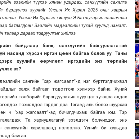
өрийн зээлийн түүхээ хянан удирдах, санхүүгийн сахилга
ийг бүрдүүлэх хуулийг Улсын Их Хурал 2025 оны хаврын
аталлаа. Улсын Их Хурлын гишүүн Э.Батшугарын санаачлан
ээр батлагдсан Зээлийн мэдээллийн тухай хуульд нэмэлт,
йн талаар дараах тодруулгыг хийлээ.
ийн байдлаар банк, санхүүгийн байгууллагатай
үй насанд хүрсэн иргэн цөөн байгаа болов уу. Таны
 дээрх хуулийн өөрчлөлт иргэдийн энэ төрлийн
үүлэх вэ?
дээллийн сангийн “хар жагсаалт”-д нэг бүртгэгдчихвэл
байдлыг халж байгааг тодотгож хэлмээр байна. Хүний
 төрлийн төлбөрийг барагдуулахын зуур цаг хугацаа алдах
оголдох тохиолдол гардаг даа. Тэгээд аль болох шуурхай
сөн ч “хар жагсаалт”-ад бичигдчихаж байгаа юм. Тэр
галагдаж, Та хариуцлагагүй зээлдэгч болчихдог, энэ
 санхүүгийн харилцаанд нөлөөлнө. Үүнийг би хувьдаа
лоод байгаа.