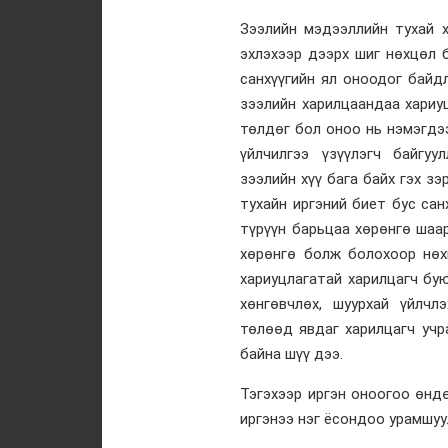
Зээлийн мэдээллийн тухай х
эхлэхээр дээрх шиг нөхцөл 
санхүүгийн ял оноодог байд
зээлийн харилцаандаа хариу
төлдөг бол оноо нь нэмэгдэ
үйлчилгээ үзүүлэгч байгуу
зээлийн хүү бага байх гэх зэ
тухайн иргэний биет бус са
түрүүн барьцаа хөрөнгө шаа
хөрөнгө болж болохоор нөхц
хариуцлагатай харилцагч бу
хөнгөвчлөх, шуурхай үйлч
төлөөд явдаг харилцагч учр
байна шүү дээ.
Тэгэхээр иргэн оноогоо өнд
иргэнээ нэг ёсондоо урамшуу