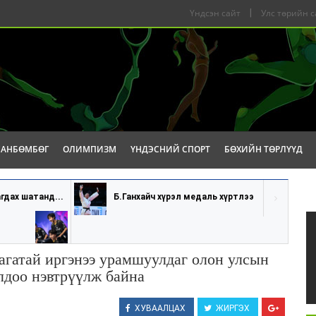
Үндсэн сайт
|
Улс төрийн с
САНБӨМБӨГ
ОЛИМПИЗМ
ҮНДЭСНИЙ СПОРТ
БӨХИЙН ТӨРЛҮҮД
гдах шатанд...
Б.Ганхайч хүрэл медаль хүртлээ
агатай иргэнээ урамшуулдаг олон улсын
доо нэвтрүүлж байна
ХУВААЛЦАХ
ЖИРГЭХ