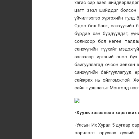
хагас сар зээл шийдвэрлэдэ
цагт зээл шийддэг болсон 
үйчилгээгээ хүргэхийн тулд 
Одоо бол банк, санхүүгийн б
бүрдээ сан бүрдүүлдэг, үүн
солихоор бол нөгөө талда
санхүүгийн түүхийг мэдэхгү
эхлэхээр иргэний оноо бүх
байгууллагад очсон зөвхөн ө
санхүүгийн байгууллагууд ө
сайжрах нь ойлгомжтой. Хө
сайн туршлагыг Монголд нэв
-Хууль хэзээнээс хэрэгжих 
-Улсын Их Хурал 5 дугаар са
өөрчлөлт оруулах хуулийг