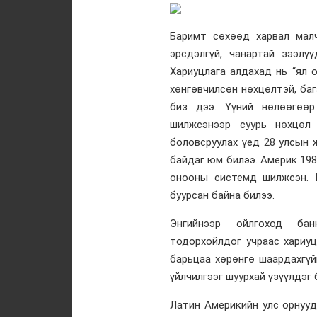
Баримт сөхөөд харвал малч
эрсдэлгүй, чанартай зээлү
Хариуцлага алдахад нь “ял 
хөнгөвчилсөн нөхцөлтэй, баг
биз дээ. Үүний нөлөөгөө
шилжсэнээр суурь нөхцөл 
боловсруулах үед 28 улсын ж
байдаг юм билээ. Америк 198
онооны системд шилжсэн. 
буурсан байна билээ.
Энгийнээр ойлгоход банк
тодорхойлдог учраас хариуцл
барьцаа хөрөнгө шаардахгүйг
үйлчилгээг шуурхай үзүүлдэг 
Латин Америкийн улс орнуу