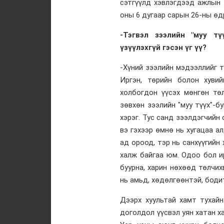
сэтгүүлд хэвлэгдээд ажлын 
оны 6 дугаар сарын 26-ны өд
-Тэгвэл зээлийн "
муу
түү
үзүүлэхгүй гэсэн үг үү?
-Хүний зээлийн мэдээллийг т
Иргэн, төрийн болон хуви
холбогдон үүсэх мөнгөн тө
зөвхөн зээлийн "муу түүх"-
хэрэг. Тус санд зээлдэгчийн
вэ гэхээр өмнө нь хугацаа а
ад ороод, тэр нь санхүүгийн
халж байгаа юм. Одоо бол ир
буурна, харин нөхөөд төлчи
нь амьд, хөдөлгөөнтэй, боди
Дээрх хуультай хамт тухайн
доголдол үүсвэл уян хатан х