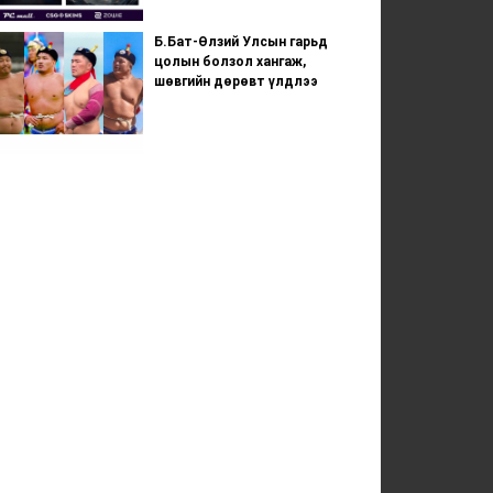
Б.Бат-Өлзий Улсын гарьд
цолын болзол хангаж,
шөвгийн дөрөвт үлдлээ