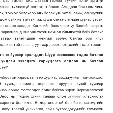
, цар тахлыг бид даваад гарлаа, тухайн иргэн аргагүй
изнес нь явахгүй зогсож ч болно. Амьдрал баян юм чинь
рч, тохиох болохоор аль болох уян хатан байж, санхүүгийн
цож байх нь зүйтэй гэж хууль санаачлагчийн хувиар үзсэн.
өнгөнөөс зээлдэг Хөгжлийн банк ч юм уу, Засгийн газрын
н харилцаанд энэ уян хатан нөхцөл үйлчлэхгүй байх ёстойг
Татвар төлөгчдийн мөнгийг зээлж байгаа бол илүү
ндах ёстой гэсэн агуулгаар дээрх нөхцөлийг тодотгосон.
н янз бүрээр оролцдог. Шууд зээлэхээс гадна батлан
 үндсэн зээлдэгч хариуцлага алдсан нь батлан
 үү?
олбоотой харилцааг өөр хуулиар зохицуулна. Товчхондоо,
й хуульд нэмэлт, өөрчлөлт оруулах тухай хуулиар
цэнээ өөрөө тогтоодог болж байгаа хэрэг. Хариуцлагатай
Оноо нь тухайн хүний талаар олон зүйлийг илэрхийлэх
 хөрөнгө болчихно. Өндөр оноотой бол банк, санхүүгийн
 илүү таатай үйлчилгээ, сайн бүтээгдэхүүнийг тохирсон