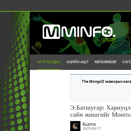
НҮҮР ХУУДАС
АЗИЙН АШТ
ХӨЛБӨМБӨГ
САГ
The MongolZ мажорын хаса
Э.Батшугар: Хариуцл
сайн жишгийг Монгол
Kuzmo
2025-06-17