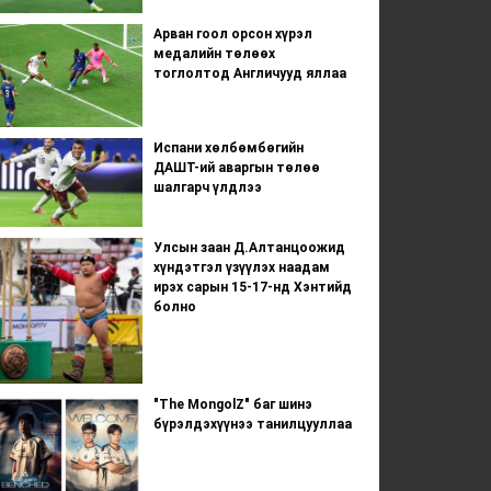
Арван гоол орсон хүрэл
медалийн төлөөх
тоглолтод Англичууд яллаа
Испани хөлбөмбөгийн
ДАШТ-ий аваргын төлөө
шалгарч үлдлээ
Улсын заан Д.Алтанцоожид
хүндэтгэл үзүүлэх наадам
ирэх сарын 15-17-нд Хэнтийд
болно
"The MongolZ" баг шинэ
бүрэлдэхүүнээ танилцууллаа