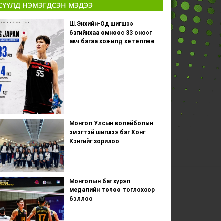
СҮҮЛД НЭМЭГДСЭН МЭДЭЭ
Ш.Энхийн-Од шигшээ
багийнхаа өмнөөс 33 оноог
авч багаа хожилд хөтөллөө
Монгол Улсын волейболын
эмэгтэй шигшээ баг Хонг
Конгийг зорилоо
Монголын баг хүрэл
медалийн төлөө тоглохоор
боллоо