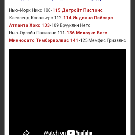
Нью-Иорк Никс 106-
115 Детройт Пистонс
Клевленд Кавальерс 112-
114 Индиана Пэйсэрс
Атланта Хокс 133
-109 Брүүклин Нетс
Нью-Орлэйн Паликанс 111-
136 Милоуки Багс
Минносато Тимбэрволвис 141
-125 Мемфис Гриззлис