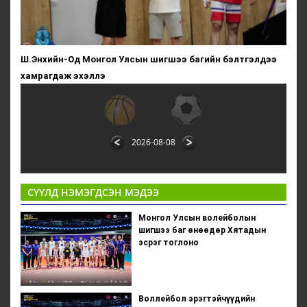
Ш.Энхийн-Од Монгол Улсын шигшээ багийн бэлтгэлдээ
хамрагдаж эхэллэ
2026-08-08
СҮҮЛД НЭМЭГДСЭН МЭДЭЭ
Монгол Улсын волейболын
шигшээ баг өнөөдөр Хятадын
эсрэг тоглоно
Воллейбол эрэгтэйчүүдийн