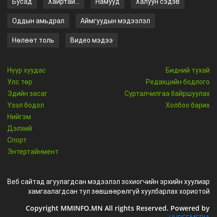
Бусад
Хайртай...
Намууд
Халуун сэдэв
Оддын амьдрал
Аймгуудын мэдээлэл
Нөлөөт толь
Видео мэдээ
Нүүр хуудас
Бидний тухай
Улс төр
Редакцийн бодлого
Эдийн засаг
Сурталчилгаа байршуулах
Үзэл бодол
Холбоо барих
Нийгэм
Дэлхий
Спорт
Энтертайнмент
Веб сайтад агуулагдсан мэдээлэл зохиогчийн эрхийн хуулиар
хамгаалагдсан тул зөвшөөрөлгүй хуулбарлах хориотой
Copyright MMINFO.MN All rights Reserved. Powered by