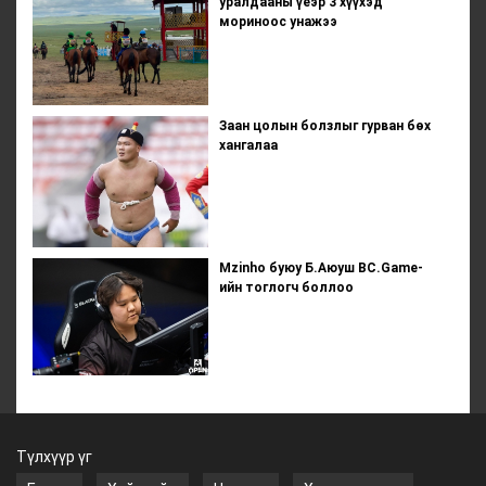
уралдааны үеэр 3 хүүхэд
мориноос унажээ
Заан цолын болзлыг гурван бөх
хангалаа
Mzinho буюу Б.Аюуш BC.Game-
ийн тоглогч боллоо
Түлхүүр үг