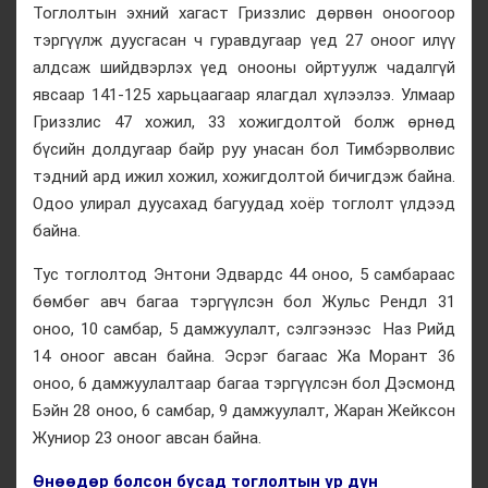
Тоглолтын эхний хагаст Гриззлис дөрвөн оноогоор
тэргүүлж дуусгасан ч гуравдугаар үед 27 оноог илүү
алдсаж шийдвэрлэх үед онооны ойртуулж чадалгүй
явсаар 141-125 харьцаагаар ялагдал хүлээлээ. Улмаар
Гриззлис 47 хожил, 33 хожигдолтой болж өрнөд
бүсийн долдугаар байр руу унасан бол Тимбэрволвис
тэдний ард ижил хожил, хожигдолтой бичигдэж байна.
Одоо улирал дуусахад багуудад хоёр тоглолт үлдээд
байна.
Тус тоглолтод Энтони Эдвардс 44 оноо, 5 самбараас
бөмбөг авч багаа тэргүүлсэн бол Жульс Рендл 31
оноо, 10 самбар, 5 дамжуулалт, сэлгээнээс Наз Рийд
14 оноог авсан байна. Эсрэг багаас Жа Морант 36
оноо, 6 дамжуулалтаар багаа тэргүүлсэн бол Дэсмонд
Бэйн 28 оноо, 6 самбар, 9 дамжуулалт, Жаран Жейксон
Жуниор 23 оноог авсан байна.
Өнөөдөр болсон бусад тоглолтын үр дүн