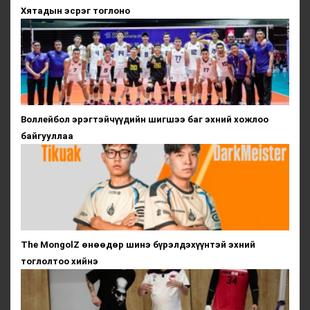
Хятадын эсрэг тоглоно
Воллейбол эрэгтэйчүүдийн шигшээ баг эхний хожлоо
байгууллаа
The MongolZ өнөөдөр шинэ бүрэлдэхүүнтэй эхний
тоглолтоо хийнэ