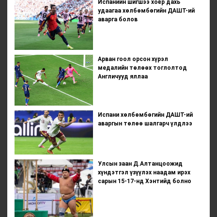
Испанийн шигшээ хоёр дахь
удаагаа хөлбөмбөгийн ДАШТ-ий
аварга болов
Арван гоол орсон хүрэл
медалийн төлөөх тоглолтод
Англичууд яллаа
Испани хөлбөмбөгийн ДАШТ-ий
аваргын төлөө шалгарч үлдлээ
Улсын заан Д.Алтанцоожид
хүндэтгэл үзүүлэх наадам ирэх
сарын 15-17-нд Хэнтийд болно