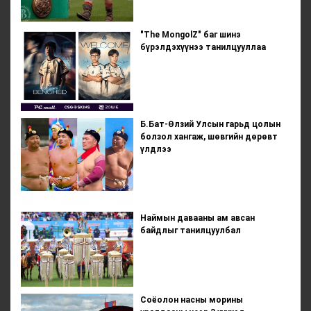
"The MongolZ" баг шинэ
бүрэлдэхүүнээ танилцууллаа
Б.Бат-Өлзий Улсын гарьд цолын
болзол хангаж, шөвгийн дөрөвт
үлдлээ
Наймын давааны ам авсан
байдлыг танилцуулбал
Соёолон насны морины