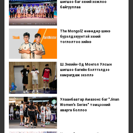
шигшээ баг эхний хожлоо
байгууллаа
The MongolZ өнөөдөр шинэ
бүрэлдэхүүнтэй эхний
тоглолтоо хийнэ
Ш.Энхийн-Од Монгол Улсын
шигшээ багийн бэлтгэлдээ
хамрагдаж эхэллэ
Улаанбаатар Амазонс баг "Jinan
Women's Series" тэмцээний
аварга боллоо