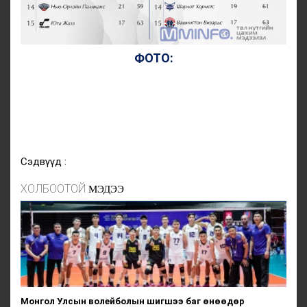
ФОТО:
Сэдвүүд :
ХОЛБООТОЙ
МЭДЭЭ
Монгол Улсын волейболын шигшээ баг өнөөдөр