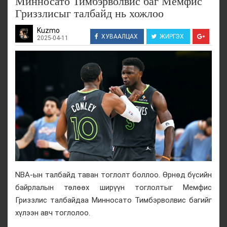
Минносато Тимбэрволвис баг Мемфис
Гриззлисыг талбайд нь хожлоо
Kuzmo
ХУВААЛЦАХ
ЖИРГЭХ
2025-04-11
NBA-ын талбайд таван тоглолт боллоо. Өрнөд бүсийн
байрлалын төлөөх ширүүн тоглолтыг Мемфис
Гриззлис талбайдаа Минносато Тимбэрволвис багийг
хүлээн авч тоглолоо.