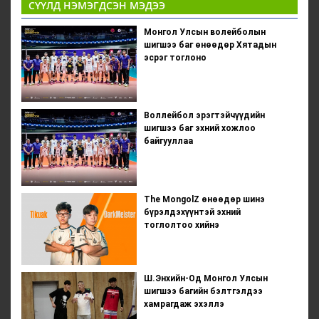
СҮҮЛД НЭМЭГДСЭН МЭДЭЭ
Монгол Улсын волейболын
шигшээ баг өнөөдөр Хятадын
эсрэг тоглоно
Воллейбол эрэгтэйчүүдийн
шигшээ баг эхний хожлоо
байгууллаа
The MongolZ өнөөдөр шинэ
бүрэлдэхүүнтэй эхний
тоглолтоо хийнэ
Ш.Энхийн-Од Монгол Улсын
шигшээ багийн бэлтгэлдээ
хамрагдаж эхэллэ