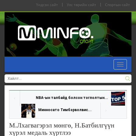
Үндсэн сайт
|
Улс төрийн сайт
|
Спортын сайт
Toggle
navigat
NBA-ын талбайд болсон тоглолтын...
Минносато Тимбэрволвис...
М.Лхагвагэрэл мөнгө, Н.Батбилгүүн
хүрэл медаль хүртлээ