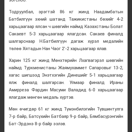
Тодруулбал, эрэгтэй 86 кг жинд Наадамбатын
Батбилгүүн эхний шатанд Тажикистаны бөхийг 4-2
харьцаагаар ялсан ч шөвгийн наймд Казахстаны Болат
Сакаевт 5-3 харьцаагаар ялагдсан. Сакаев финалд
шалгарснаар Н.Батбилгүүн дагаж хүрэл медалийн
төлөө Хятадын Нан Чаог 2'-2 харьцаагаар ялав.
Харин 125 кг жинд Мөнхтөрийн Лхагвагэрэл шөвгийн
наймд Туркменистаны Жаямухаммет Сапаровыг 13-2,
хагас шигшээд Энэтхэгийн Динешийг 5-1 харьцаагаар
ялж финалд шалгарсан. Улмаар финалд Ираны
Амирреза Фардин Масуми Валадид 6-0 харьцаагаар
ялагдаж мөнгөн медаль хүртэв.
Мөн өчигдөр 61 кг жинд Түмэнбилэгийн Түвшинтулга
7-р байр, Батсүхийн Батбаяр 9-р байр, Бямбасүрэнгийн
Бат-Эрдэнэ 8-р байр эзлэв.