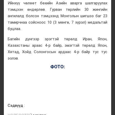
Ийнхүү чөлөөт бөхийн Азийн аварга шалгаруулах
тэмцээн өндөрлөв. Гурван төрлийн 30 жингийн
ангилалд болсон тэмцээнд Монголын шигшээ баг 23
тамирчнаа сойсноос 10 (3 мөнгө, 7 хүрэл) медальтай
буцлаа.
Багийн дүнгээр эрэгтэй төрөлд Иран, Япон,
Казахстаны араас 4-р байр, эмэгтэй төрөлд Япон,
Хятад, Хойд Солонгосын ардаас 4-р байр тус тус
эзлэв.
ФОТО:
Сэдвүүд :