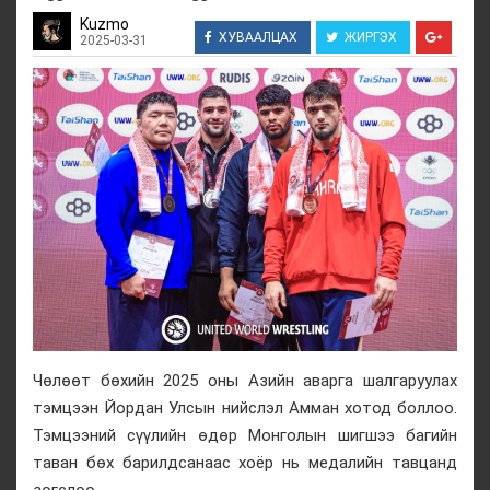
Kuzmo
ХУВААЛЦАХ
ЖИРГЭХ
2025-03-31
Чөлөөт бөхийн 2025 оны Азийн аварга шалгаруулах
тэмцээн Йордан Улсын нийслэл Амман хотод боллоо.
Тэмцээний сүүлийн өдөр Монголын шигшээ багийн
таван бөх барилдсанаас хоёр нь медалийн тавцанд
зогслоо.