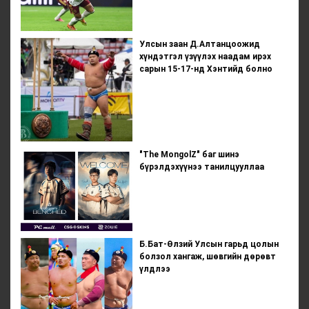
Улсын заан Д.Алтанцоожид
хүндэтгэл үзүүлэх наадам ирэх
сарын 15-17-нд Хэнтийд болно
"The MongolZ" баг шинэ
бүрэлдэхүүнээ танилцууллаа
Б.Бат-Өлзий Улсын гарьд цолын
болзол хангаж, шөвгийн дөрөвт
үлдлээ