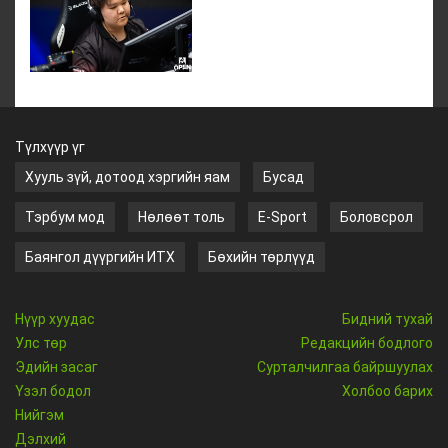
Түлхүүр үг
Хууль зүй, дотоод хэргийн яам
Бусад
Тэрбум мод
Нөлөөт толь
E-Sport
Боловсрол
Баянгол дүүргийн ИТХ
Бөхийн төрлүүд
Нүүр хуудас
Бидний тухай
Улс төр
Редакцийн бодлого
Эдийн засаг
Сурталчилгаа байршуулах
Үзэл бодол
Холбоо барих
Нийгэм
Дэлхий