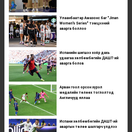
Улаанбаатар Амазонс баг "Jinan
Women's Series" тэмцээний
аварга боллоо
Испанийн шигшээ хоёр дахь
удаагаа хөлбөмбөгийн ДАШТ-ий
аварга болов
Арван гоол орсон хүрэл
медалийн төлөөх тоглолтод
Англичууд яллаа
Испани хөлбөмбөгийн ДАШТ-ий
аваргын төлөө шалгарч үлдлээ