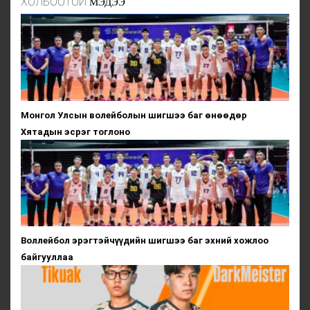
ХОЛБООТОЙ
МЭДЭЭ
Монгол Улсын волейболын шигшээ баг өнөөдөр
Хятадын эсрэг тоглоно
Воллейбол эрэгтэйчүүдийн шигшээ баг эхний хожлоо
байгууллаа