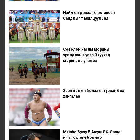
Наймын давааны ам авсан
байдлыг танилцуулбал
Соёолон насны морины
уралдааны үеэр 3 хүүхэд
мориноос унажээ
Заан цолын болзлыг гурван бөх
хангалаа
Mzinho буюу Б.Аюуш BC.Game-
ийн тоглогч боллоо