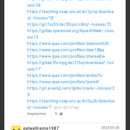
ues/38
https://teaching.csap.snu.ac.kr/2y1q/downloa
d/-/issues/18
https://git.fsz53.de/35cpc/c8rq/-/issues/73
https://gitlab.openmole.org/8yiw4/h6kk/-/issu
es/13
https://www.quia.com/profiles/slawson526
https://www.quia.com/profiles/dale148ja
https://www.quia.com/profiles/shereejha
https://gitlab.fhi.mpg.de/21bq/download/-/iss
ues/17
https://www.quia.com/profiles/amberfu
https://www.quia.com/profiles/lynnhill
https://git.acwing.com/3p9o/crack/-/issues/2
9
https://teaching.csap.snu.ac.kr/0u26/downloa
d/-/issues/7
(212.107.27.66)
·
Хариулах
0
gelwellremo1987
2023-05-28