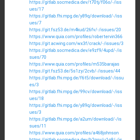
https://gitlab.socmedica.dev/t70tj/f06o/-/iss
ues/17
https://gitlab.fhi.mpg.de/y89q/download/-/iss
ues/7
https://git.fsz53.de/m4kud/26fv/-/issues/20
https://www.quia.com/profiles/robertervin366
https://git.acwing.com/wx3f/crack/-/issues/3
https://gitlab.socmedica.dev/e9zf9/4upd/-/is
sues/70
https://www.quia.com/profiles/m535barajas
https://git.fsz53.de/5s1zy/2cvb/-/issues/44
https://gitlab.fhi.mpg.de/f6t5/download/-/issu
es/3
https://gitlab.fhi.mpg.de/99cv/download/-/iss
ues/18
https://gitlab.fhi.mpg.de/y89q/download/-/iss
ues/3
https://gitlab.fhi.mpg.de/a2um/download/-/is
sues/11
https://www.quia.com/profiles/a468johnson
https://gitlab.socmedica.dev/b2goy/u1q8/-/is