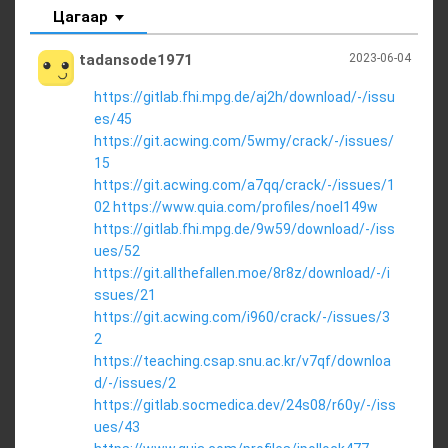
Цагаар
tadansode1971
2023-06-04
https://gitlab.fhi.mpg.de/aj2h/download/-/issu
es/45
https://git.acwing.com/5wmy/crack/-/issues/
15
https://git.acwing.com/a7qq/crack/-/issues/1
02
https://www.quia.com/profiles/noel149w
https://gitlab.fhi.mpg.de/9w59/download/-/iss
ues/52
https://git.allthefallen.moe/8r8z/download/-/i
ssues/21
https://git.acwing.com/i960/crack/-/issues/3
2
https://teaching.csap.snu.ac.kr/v7qf/downloa
d/-/issues/2
https://gitlab.socmedica.dev/24s08/r60y/-/iss
ues/43