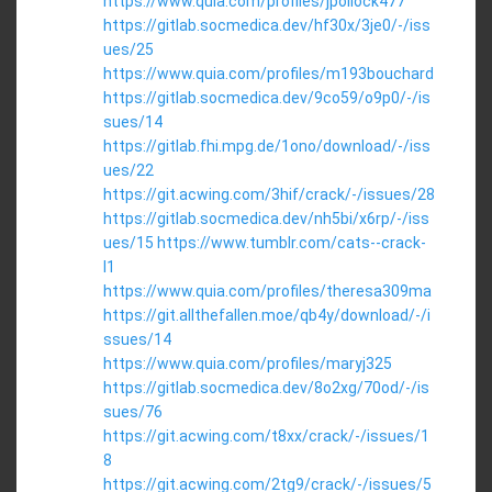
https://www.quia.com/profiles/jpollock477
https://gitlab.socmedica.dev/hf30x/3je0/-/iss
ues/25
https://www.quia.com/profiles/m193bouchard
https://gitlab.socmedica.dev/9co59/o9p0/-/is
sues/14
https://gitlab.fhi.mpg.de/1ono/download/-/iss
ues/22
https://git.acwing.com/3hif/crack/-/issues/28
https://gitlab.socmedica.dev/nh5bi/x6rp/-/iss
ues/15
https://www.tumblr.com/cats--crack-
l1
https://www.quia.com/profiles/theresa309ma
https://git.allthefallen.moe/qb4y/download/-/i
ssues/14
https://www.quia.com/profiles/maryj325
https://gitlab.socmedica.dev/8o2xg/70od/-/is
sues/76
https://git.acwing.com/t8xx/crack/-/issues/1
8
https://git.acwing.com/2tg9/crack/-/issues/5