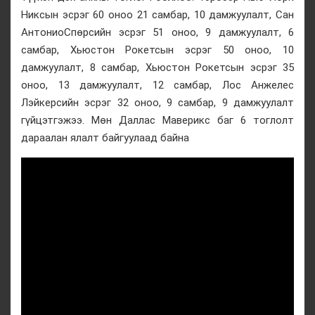
Никсын эсрэг 60 оноо 21 самбар, 10 дамжуулалт, Сан
АнтониоСпөрсийн эсрэг 51 оноо, 9 дамжуулалт, 6
самбар, Хьюстон Рокетсын эсрэг 50 оноо, 10
дамжуулалт, 8 самбар, Хьюстон Рокетсын эсрэг 35
оноо, 13 дамжуулалт, 12 самбар, Лос Анжелес
Лэйкерсийн эсрэг 32 оноо, 9 самбар, 9 дамжуулалт
гүйцэтгэжээ. Мөн Даллас Маверикс баг 6 тоглолт
дараалан ялалт байгуулаад байна