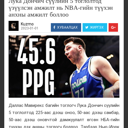
Лука Дончич сүүлийн 5 тоглолтод
үзүүлсэн амжилт нь NBA-гийн түүхэн
анхны амжилт боллоо
Kuzmo
ХУВААЛЦАХ
ЖИРГЭХ
2023-01-01
Даллас Мавирекс багийн тоглогч Лука Дончич сүүлийн
5 тоглолтод 225-аас дээш оноо, 50-аас дээш самбар,
50-аас дээш оновчтой дамжуулалт өгсөн НБА-гийн
түүхэн дэх анхны тоглогч боллоо. Тэрбээр Нью-Иорк