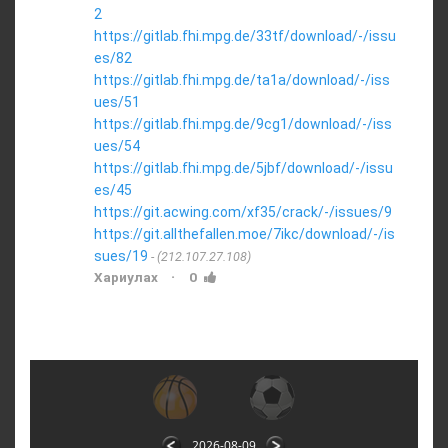
2
https://gitlab.fhi.mpg.de/33tf/download/-/issu
es/82
https://gitlab.fhi.mpg.de/ta1a/download/-/iss
ues/51
https://gitlab.fhi.mpg.de/9cg1/download/-/iss
ues/54
https://gitlab.fhi.mpg.de/5jbf/download/-/issu
es/45
https://git.acwing.com/xf35/crack/-/issues/9
https://git.allthefallen.moe/7ikc/download/-/is
sues/19
(212.107.27.108)
·
Хариулах
0
2026-08-09