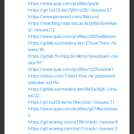
https://www.quia.com/profiles/jyunk
https://git.fsz53.de/i7j89/rz29/-/issues/27
https://www.pinterest.com/3bkzcvd
https://teaching.csap.snu.ac.kr/p0la/downloa
d/-/issues/12
https://www.quia.com/profiles/d305wilkinson
https://gitlab.socmedica.dev/27vua/7vex/-/is
sues/45
https://gitlab.fhi.mpg.de/4kmc/download/-/iss
ues/97
https://www.quia.com/profiles/t225stewart
https://issuu.com/7-best-free-rar-password-
unlocker-soft5c
https://gitlab.socmedica.dev/l6k5a/i6jd/-/issu
es/22
https://git.fsz53.de/nv18w/j3o6/-/issues/11
https://www.quia.com/profiles/g574hutchinso
n
https://git.acwing.com/a108/crack/-/issues/6
https://git.acwing.com/mj1f/crack/-/issues/3