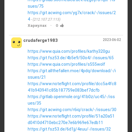
sues/75
https://git.acwing.com/yg7x/crack/-/issues/2
4
(212.107.27.113)
·
Хариулах
0
crudaferge1983
2023-06-02
https://www.quia.com/profiles/kathy320gu
https://git.fsz53.de/4b5e9/50o4/-/issues/65
https://www.quia.com/profiles/s555wolf
https://git.allthefallen.moe/4pdq/download/-/i
ssues/21
https://www.noteflight.com/profile/dcc5a4fc8
41b943941c85b187759e083bef7dcfb
https://gitlab.openmole.org/41b0z/uc45/-/iss
ues/35
https://git.acwing.com/r6iq/crack/-/issues/30
https://www.noteflight.com/profile/51a20a51
d0410d4710ebc270e7e6b969e67edb11
https://git.fsz53.de/6d1jj/4euu/-/issues/32