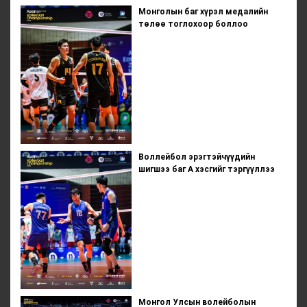
Монголын баг хүрэл медалийн
төлөө тоглохоор боллоо
Воллейбол эрэгтэйчүүдийн
шигшээ баг А хэсгийг тэргүүллээ
Монгол Улсын волейболын