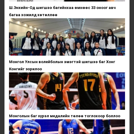
Ш.Энхийн-Од шигшээ багийнхаа өмнөөс 33 оноог авч
багаа хожилд хөтөллөө
Монгол Улсын волейболын эмэгтэй шигшээ баг Хонг
Конгийг зорилоо
Монголын баг хүрэл медалийн төлөө тоглохоор боллоо