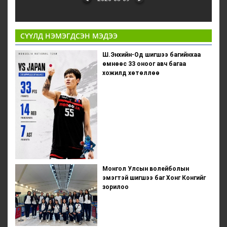
СҮҮЛД НЭМЭГДСЭН МЭДЭЭ
Ш.Энхийн-Од шигшээ багийнхаа
өмнөөс 33 оноог авч багаа
хожилд хөтөллөө
Монгол Улсын волейболын
эмэгтэй шигшээ баг Хонг Конгийг
зорилоо