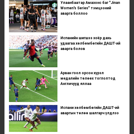
Улаанбаатар Амазонс баг "Jinan
Women's Series" тэмцээний
аварга боллоо
Испанийн шигшээ хоёр дахь
удаагаа хөлбөмбөгийн ДАШТ-ий
аварга болов
Арван гоол орсон хүрэл
медалийн төлөөх тоглолтод
Англичууд яллаа
Испани хөлбөмбөгийн ДАШТ-ий
аваргын төлөө шалгарч үлдлээ