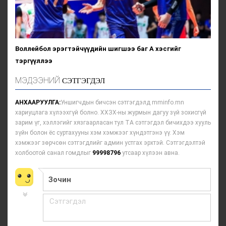
Воллейбол эрэгтэйчүүдийн шигшээ баг А хэсгийг
тэргүүллээ
МЭДЭЭНИЙ
СЭТГЭГДЭЛ
АНХААРУУЛГА:
Уншигчдын бичсэн сэтгэгдэлд mminfo.mn
хариуцлага хүлээхгүй болно. ХХЗХ-ны журмын дагуу зүй зохисгүй
зарим үг, хэллэгийг хязгаарласан тул ТА сэтгэгдэл бичихдээ хууль
зүйн болон ёс суртахууны хэм хэмжээг хүндэтгэнэ үү. Хэм
хэмжээг зөрчсөн сэтгэгдлийг админ устгах эрхтэй. Сэтгэгдэлтэй
холбоотой санал гомдлыг
99998796
утсаар хүлээн авна.