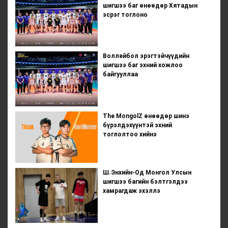
шигшээ баг өнөөдөр Хятадын
эсрэг тоглоно
Воллейбол эрэгтэйчүүдийн
шигшээ баг эхний хожлоо
байгууллаа
The MongolZ өнөөдөр шинэ
бүрэлдэхүүнтэй эхний
тоглолтоо хийнэ
Ш.Энхийн-Од Монгол Улсын
шигшээ багийн бэлтгэлдээ
хамрагдаж эхэллэ