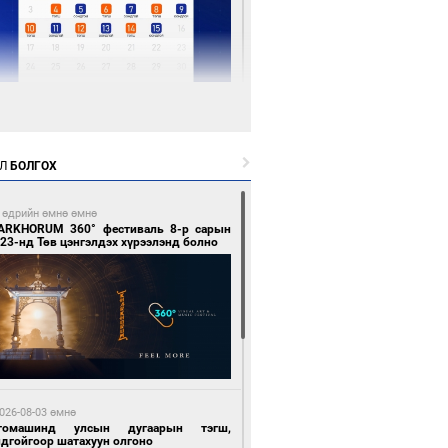
 цагийн өмнө өмнө
Х-ын дарга С.Бямбацогт Сутай хайрхны
гэрийг тахих тахилгад оролцлоо
Л
БОЛГОХ
 өдрийн өмнө өмнө
ARKHORUM 360° фестиваль 8-р сарын
23-нд Төв цэнгэлдэх хүрээлэнд болно
 цагийн өмнө өмнө
ргаан цагаан мэнгэтэй харагчин үхэр
өр
026-08-03 өмнө
томашинд улсын дугаарын тэгш,
ндгойгоор шатахуун олгоно