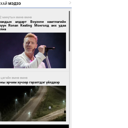
РХАЙ
МЭДЭЭ
2 минутын өмнө өмнө
ландын алдарт Boyzone хамтлагийн
шүүн Ronan Keating Монголд анх удаа
улна
 цагийн өмнө өмнө
ны эрчим хүчээр гэрэлтдэг үйлдвэр