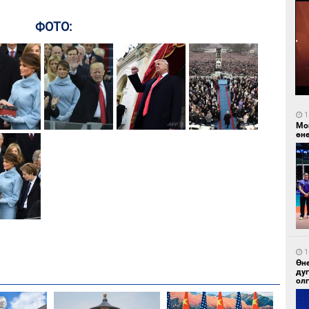
ФОТО:
1
Мо
өн
1
Өн
ду
ол