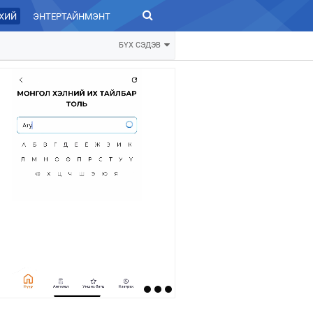
ХИЙ
ЭНТЕРТАЙНМЭНТ
ЗУРХАЙ
БҮХ СЭДЭВ