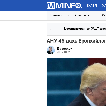
ЭХЛЭЛ
УЛ
Нийтлэл
•
Ярилцлага
•
Су
Мөсөнд авиралтын УАШТ эхэл
АНУ 45 дахь Ерөнхийлөг
Даваахүү
2017-01-21