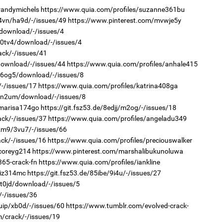
ас
randymichels
https://www.quia.com/profiles/suzanne361bu
та
k4vn/ha9d/-/issues/49
https://www.pinterest.com/mvwje5y
/download/-/issues/4
2
r/0tv4/download/-/issues/4
Хө
та
ack/-/issues/41
/download/-/issues/44
https://www.quia.com/profiles/anhale415
r/6og5/download/-/issues/8
/-/issues/17
https://www.quia.com/profiles/katrina408ga
1
r/n2um/download/-/issues/8
Өн
/marisa174go
https://git.fsz53.de/8edjj/m2og/-/issues/18
ду
ол
ack/-/issues/37
https://www.quia.com/profiles/angeladu349
i2m9/3vu7/-/issues/66
2
ack/-/issues/16
https://www.quia.com/profiles/preciouswalker
“Ну
/coreyg214
https://www.pinterest.com/marshalibukunoluwa
365-crack-fn
https://www.quia.com/profiles/iankline
liz314mc
https://git.fsz53.de/85ibe/9i4u/-/issues/27
/t0jd/download/-/issues/5
/-/issues/36
1
uip/xb0d/-/issues/60
https://www.tumblr.com/evolved-crack-
С.
во
m/crack/-/issues/19
та