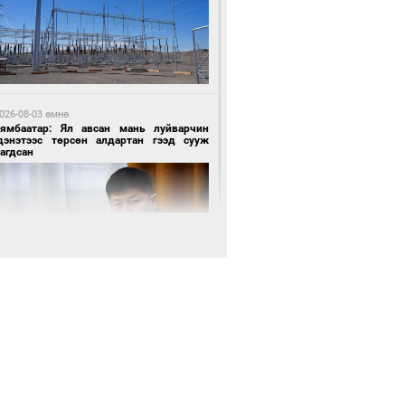
6 цагийн өмнө өмнө
АТ ТӨХК “Боинг” компанитай хамтын
иллагаагаа өргөжүүлнэ
026-08-03 өмнө
Нямбаатар: Ял авсан мань луйварчин
дэнэтээс төрсөн алдартан гээд сууж
агдсан
6 цагийн өмнө өмнө
Амарсайхан: Иргэдийг хохироосон ААН-
н нуугтмал хөрөнгийг битүүмжлэнэ
026-08-03 өмнө
өө бүтсэн түүхийг өгүүлэх 7 баримт
6 цагийн өмнө өмнө
Номтойбаяр: Аймгуудад тулгамдаж буй