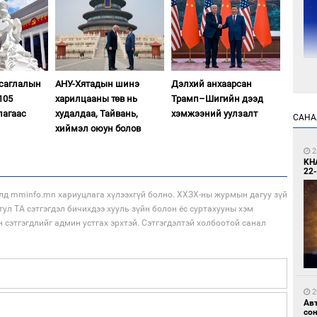
асаглалын
АНУ-Хятадын шинэ
Дэлхий анхаарсан
1
105
харилцааны төв нь
Трамп–Шигийн дээд
УИ
тэн
лагаас
худалдаа, Тайвань,
хэмжээний уулзалт
САНА
хиймэл оюун болов
2
KH
22-
лд mminfo.mn хариуцлага хүлээхгүй болно. ХХЗХ-ны журмын дагуу зүй
тул ТА сэтгэгдэл бичихдээ хууль зүйн болон ёс суртахууны хэм
н сэтгэгдлийг админ устгах эрхтэй. Сэтгэгдэлтэй холбоотой санал
1
Зу
өд
2
Ав
со