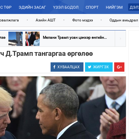
С ТӨР
ЭДИЙН ЗАСАГ
ҮЗЭЛ БОДОЛ
СПОРТ
НИЙГЭМ
ДЭЛ
рвалжлага
•
Азийн АШТ
•
Фото мэдээ
•
Оддын амьдрал
лээ
Мелани Трамп усан цэнхэр өнгийн...
ч Д.Трамп тангаргаа өргөлөө
ХУВААЛЦАХ
ЖИРГЭХ