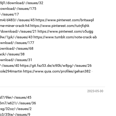
/9jl1/download/-/issues/32
2
"Х
/download/-/issues/175
ЕБС
/-/issues/17
am4/d483/-/issues/45
https://www.pinterest.com/britaaqil
me-miner-crack-h4
https://www.pinterest.com/tutrjfqhk
8z/download/-/issues/21
https://www.pinterest.com/o5uijjg
d9w/1jyk/-/issues/43
https://www.tumblr.com/note-crack-ab
download/-/issues/177
1
Со
download/-/issues/68
95 
ack/-/issues/38
2
Ст
download/-/issues/31
72
/-/issues/40
https://git.fsz53.de/ic90k/w8pg/-/issues/26
хү
cole294martin
https://www.quia.com/profiles/gehan382
2023-05-30
1
d7/9ler/-/issues/45
Ав
тат
e5m7/e621/-/issues/36
8sg/32oz/-/issues/2
2
Со
b3/35te/-/issues/9