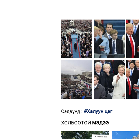
#Халуун цэг
Сэдвүүд :
ХОЛБООТОЙ
МЭДЭЭ