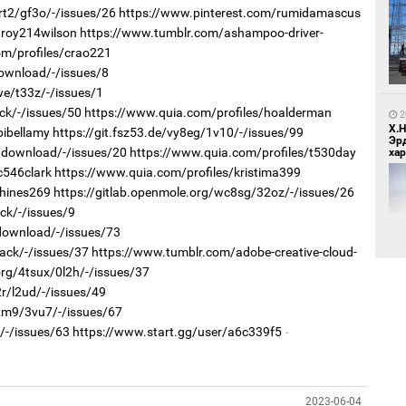
rt2/gf3o/-/issues/26
https://www.pinterest.com/rumidamascus
1
troy214wilson
https://www.tumblr.com/ashampoo-driver-
МИ
om/profiles/crao221
аж
download/-/issues/8
we/t33z/-/issues/1
ck/-/issues/50
https://www.quia.com/profiles/hoalderman
2
Х.
bibellamy
https://git.fsz53.de/vy8eg/1v10/-/issues/99
Эр
lc/download/-/issues/20
https://www.quia.com/profiles/t530day
хар
c546clark
https://www.quia.com/profiles/kristima399
lhines269
https://gitlab.openmole.org/wc8sg/32oz/-/issues/26
1
ck/-/issues/9
С.
/download/-/issues/73
ий
ack/-/issues/37
https://www.tumblr.com/adobe-creative-cloud-
org/4tsux/0l2h/-/issues/37
2r/l2ud/-/issues/49
2
i2m9/3vu7/-/issues/67
Хөш
/-/issues/63
https://www.start.gg/user/a6c339f5
1
2023-06-04
Н.