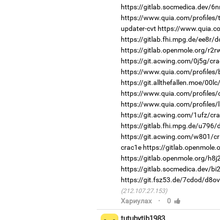
https://gitlab.socmedica.dev/6n
https://www.quia.com/profiles/
updater-cvt
https://www.quia.c
https://gitlab.fhi.mpg.de/ee8r/
https://gitlab.openmole.org/r2r
https://git.acwing.com/0j5g/cra
https://www.quia.com/profiles/
https://git.allthefallen.moe/00
https://www.quia.com/profiles/
https://www.quia.com/profiles/
https://git.acwing.com/1ufz/cra
https://gitlab.fhi.mpg.de/u796
https://git.acwing.com/w801/cr
crac1e
https://gitlab.openmole.
https://gitlab.openmole.org/h8j
https://gitlab.socmedica.dev/b
https://git.fsz53.de/7cdod/d8ov
(212.107.27.153)
·
Хариулах
0
tutubytib1983