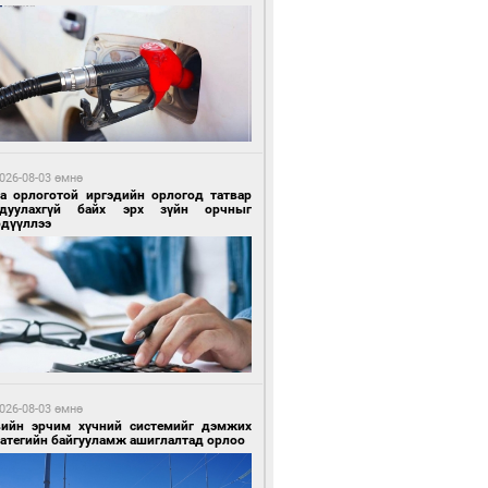
 цагийн өмнө өмнө
роо орохгүй, өдөртөө 28-30 хэм дулаан
йна
026-08-03 өмнө
га орлоготой иргэдийн орлогод татвар
гдуулахгүй байх эрх зүйн орчныг
рдүүллээ
5 цагийн өмнө өмнө
х төрлийн шатахууны импортыг шуурхай
вэрлэхэд гурван яам хамтран ажиллана
026-08-03 өмнө
вийн эрчим хүчний системийг дэмжих
ратегийн байгууламж ашиглалтад орлоо