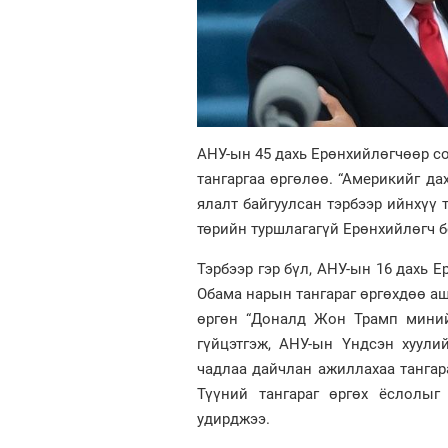
АНУ-ын 45 дахь Ерөнхийлөгчөөр с
тангаргаа өргөлөө. “Америкийг да
ялалт байгуулсан тэрбээр ийнхүү 
төрийн туршлагагүй Ерөнхийлөгч б
Тэрбээр гэр бүл, АНУ-ын 16 дахь 
Обама нарын тангараг өргөхдөө аш
өргөн “Доналд Жон Трамп миний
гүйцэтгэж, АНУ-ын Үндсэн хуули
чадлаа дайчлан ажиллахаа тангара
Түүний тангараг өргөх ёслолы
удирджээ.