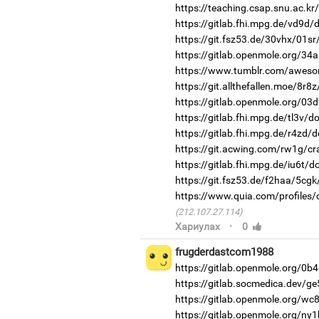
https://teaching.csap.snu.ac.kr
https://gitlab.fhi.mpg.de/vd9d
https://git.fsz53.de/30vhx/01sr
https://gitlab.openmole.org/34
https://www.tumblr.com/aweso
https://git.allthefallen.moe/8r
https://gitlab.openmole.org/03
https://gitlab.fhi.mpg.de/tl3v/
https://gitlab.fhi.mpg.de/r4zd/
https://git.acwing.com/rw1g/cr
https://gitlab.fhi.mpg.de/iu6t/
https://git.fsz53.de/f2haa/5cgk
https://www.quia.com/profiles/
(212.107.27.114)
·
Хариулах
0
frugderdastcom1988
https://gitlab.openmole.org/0b4
https://gitlab.socmedica.dev/g
https://gitlab.openmole.org/wc
https://gitlab.openmole.org/ny1