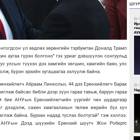
ШУУ
1
Ир
ги
ду
онгогдсон үл хөдлөх хөрөнгийн тэрбумтан Доналд Трамп
хин аугаа гүрэн болгоно” гэх уриаг дэвшүүлэн сонгуульд
тус улсын түүхэн дэх хамгийн хөгшин, хамгийн баян, улс
олж, бүрэн эрхийн хугацаагаа эхлүүлж байна.
Ерөнхийлөгч Абраам Линкольн, 44 дэх Ерөнхийлөгч Барак
1
Нар
иглаж байсан библи дээр зүүн гараа тавьж, баруун гараа
 бие АНУ-ын Ерөнхийлөгчийн үүргийг чин шударгаар
йг дээдэлж, сахин хамгаалахын төлөө өөрийн бүх хүч
глаж байна. Бурхан надад туслах болтугай” гэж хэллээ.
г АНУ-ын Дээд шүүхийн Ерөнхий шүүгч Жон Робертс