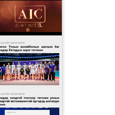
 цагийн өмнө өмнө
нгол Улсын волейболын шигшээ баг
өөдөр Хятадын эсрэг тоглоно
 цагийн өмнө өмнө
өөдөр сондгой тоогоор төгссөн улсын
гаартай автомашинтай иргэдэд шатахуун
гоно