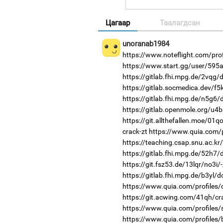
Цагаар
Таалагдсан
unoranab1984
https://www.noteflight.com/p
https://www.start.gg/user/595
https://gitlab.fhi.mpg.de/2vqg
https://gitlab.socmedica.dev/f5
https://gitlab.fhi.mpg.de/n5g6
https://gitlab.openmole.org/u4b
https://git.allthefallen.moe/01
crack-zt
https://www.quia.com/p
https://teaching.csap.snu.ac.k
https://gitlab.fhi.mpg.de/52h7
https://git.fsz53.de/13lqr/no3i/
https://gitlab.fhi.mpg.de/b3yl/
https://www.quia.com/profiles/c
https://git.acwing.com/41qh/cr
https://www.quia.com/profiles/
https://www.quia.com/profiles