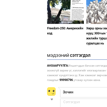
Freedom-250: Америкийн
Хөрш орны з
код
нууц: ХКН-ын 
жилийн турш
суралцах нь
МЭДЭЭНИЙ
СЭТГЭГДЭЛ
АНХААРУУЛГА:
Уншигчдын бичсэн сэтгэгдэ
зохисгүй зарим үг, хэллэгийг хязгаарласан 
хэмжээг хүндэтгэнэ үү. Хэм хэмжээг зөрчсө
гомдлыг
99998796
утсаар хүлээн авна.