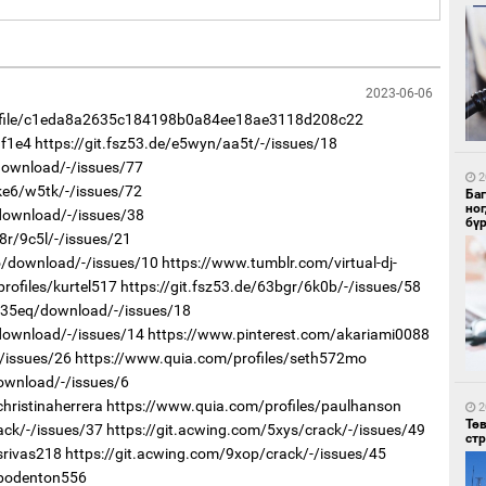
1
2023-06-06
Бо
ба
rofile/c1eda8a2635c184198b0a84ee18ae3118d208c22
af1e4
https://git.fsz53.de/e5wyn/aa5t/-/issues/18
/download/-/issues/77
2
ke6/w5tk/-/issues/72
Ба
но
/download/-/issues/38
бү
8r/9c5l/-/issues/21
qo/download/-/issues/10
https://www.tumblr.com/virtual-dj-
rofiles/kurtel517
https://git.fsz53.de/63bgr/6k0b/-/issues/58
1
r/35eq/download/-/issues/18
Бү
/download/-/issues/14
https://www.pinterest.com/akariami0088
тээ
-/issues/26
https://www.quia.com/profiles/seth572mo
download/-/issues/6
hristinaherrera
https://www.quia.com/profiles/paulhanson
2
Тө
ack/-/issues/37
https://git.acwing.com/5xys/crack/-/issues/49
ст
srivas218
https://git.acwing.com/9xop/crack/-/issues/45
/bodenton556