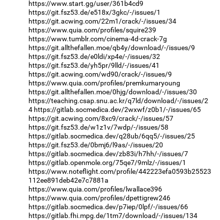
https://www.start.gg/user/361b4cd9
https://git.fsz53.de/e518x/3gkc/-/issues/1
https://git.acwing.com/22m1/crack/-/issues/34
https://www.quia.com/profiles/squire239
https://www.tumblr.com/cinema-4d-crack-7g
https://git.allthefallen.moe/qb4y/download/-/issues/9
https://git.fsz53.de/e0ldi/xp4e/-/issues/32
https://git.fsz53.de/yh5pr/9lld/-/issues/41
https://git.acwing.com/wd90/crack/-/issues/9
https://www.quia.com/profiles/premkumaryoung
https://git.allthefallen.moe/0hjg/download/-/issues/30
https://teaching.csap.snu.ac.kr/q7ld/download/-/issues/2
4
https://gitlab.socmedica.dev/2wxwf/z0b1/-/issues/65
https://git.acwing.com/8xc9/crack/-/issues/57
https://git.fsz53.de/w1z1v/7wdp/-/issues/58
https://gitlab.socmedica.dev/q28ub/6qq5/-/issues/25
https://git.fsz53.de/0bmj6/l9as/-/issues/20
https://gitlab.socmedica.dev/zb83i/h7hh/-/issues/7
https://gitlab.openmole.org/75qe7/9mlz/-/issues/1
https://www.noteflight.com/profile/442223efa0593b25523
112ee891deb42e7c7881a
https://www.quia.com/profiles/lwallace396
https://www.quia.com/profiles/dpettigrew246
https://gitlab.socmedica.dev/p7iep/0lpf/-/issues/66
https://gitlab.fhi.mpg.de/1tm7/download/-/issues/134