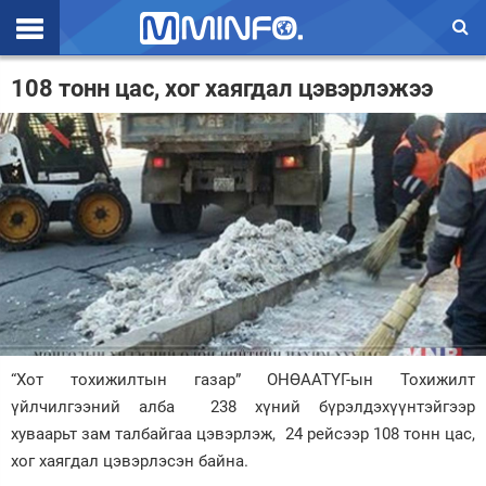
Эхлэл
108 тонн цас, хог хаягдал цэвэрлэжээ
Цаг агаар
Валют ханш
Улс төр
Эдийн засаг
Үзэл бодол
Спорт
“Хот тохижилтын газар” ОНӨААТҮГ-ын Тохижилт
Нийгэм
үйлчилгээний алба 238 хүний бүрэлдэхүүнтэйгээр
Дэлхий
хуваарьт зам талбайгаа цэвэрлэж, 24 рейсээр 108 тонн цас,
хог хаягдал цэвэрлэсэн байна.
Энтертайнмэнт