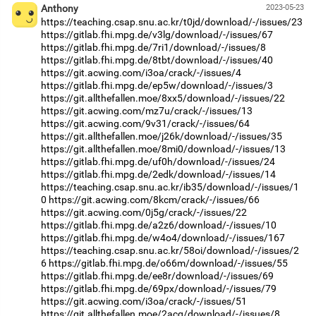
Anthony
2023-05-23
https://teaching.csap.snu.ac.kr/t0jd/download/-/issues/23
https://gitlab.fhi.mpg.de/v3lg/download/-/issues/67
https://gitlab.fhi.mpg.de/7ri1/download/-/issues/8
https://gitlab.fhi.mpg.de/8tbt/download/-/issues/40
https://git.acwing.com/i3oa/crack/-/issues/4
https://gitlab.fhi.mpg.de/ep5w/download/-/issues/3
https://git.allthefallen.moe/8xx5/download/-/issues/22
https://git.acwing.com/mz7u/crack/-/issues/13
https://git.acwing.com/9v31/crack/-/issues/64
https://git.allthefallen.moe/j26k/download/-/issues/35
https://git.allthefallen.moe/8mi0/download/-/issues/13
https://gitlab.fhi.mpg.de/uf0h/download/-/issues/24
https://gitlab.fhi.mpg.de/2edk/download/-/issues/14
https://teaching.csap.snu.ac.kr/ib35/download/-/issues/1
0
https://git.acwing.com/8kcm/crack/-/issues/66
https://git.acwing.com/0j5g/crack/-/issues/22
https://gitlab.fhi.mpg.de/a2z6/download/-/issues/10
https://gitlab.fhi.mpg.de/w4o4/download/-/issues/167
https://teaching.csap.snu.ac.kr/58oi/download/-/issues/2
6
https://gitlab.fhi.mpg.de/o66m/download/-/issues/55
https://gitlab.fhi.mpg.de/ee8r/download/-/issues/69
https://gitlab.fhi.mpg.de/69px/download/-/issues/79
https://git.acwing.com/i3oa/crack/-/issues/51
https://git.allthefallen.moe/2acg/download/-/issues/8