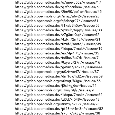
https://gitlab.socmedica.dev/s7une/u50z/-/issues/17
https://gitlab.socmedica.dev/q7f55/8ke4/-/issues/63
https://gitlab.socmedica.dev/2im90/po1a/-/issues/45
https://gitlab.openmole.org/i7map/a6v2/-/issues/28
https://gitlab.openmole.org/fq8dc/qr97/-/issues/51
https://gitlab.socmedica.dev/f1kai/3h5o/-/issues/59
https://gitlab.socmedica.dev/q28ub/6qq5/-/issues/33
https://gitlab.socmedica.dev/z7g3s/r0uj/-/issues/62
https://gitlab.socmedica.dev/4zlxn/2mt3/-/issues/21
https://gitlab.socmedica.dev/0z6f3/6mtd/-/issues/39
https://gitlab.socmedica.dev/1dspa/7mak/-/issues/19
https://gitlab.socmedica.dev/eo74j/4l75/-/issues/35
https://gitlab.socmedica.dev/in5bo/3u7d/-/issues/7
https://gitlab.socmedica.dev/9xywu/27ri/-/issues/16
https://gitlab.socmedica.dev/ge5m7/e621/-/issues/44
https://gitlab.openmole.org/yu0zi/wc47/-/issues/37
https://gitlab.socmedica.dev/dm1gy/hd2o/-/issues/59
https://gitlab.openmole.org/w0wqr/b3gs/-/issues/55
https://gitlab.socmedica.dev/j0xlr/gj6e/-/issues/11
https://gitlab.openmole.org/8i1vo/r9jf/-/issues/9
https://gitlab.socmedica.dev/1dspa/7mak/-/issues/62
https://gitlab.socmedica.dev/zi0d7/r548/-/issues/49
https://gitlab.openmole.org/i36mx/h717/-/issues/23
https://gitlab.socmedica.dev/pt58m/4m3n/-/issues/82
https://gitlab.socmedica.dev/r7unk/ck8y/-/issues/38