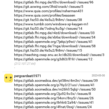
https://gitlab.fhi.mpg.de/tl3v/download/-/issues/96
https://git.acwing.com/3hid/crack/-/issues/5
https://www.quia.com/profiles/nsherman431
https://www.quia.com/profiles/beaasen
https://git.fsz53.de/4s5u2/lh8m/-/issues/38
https://www.tumblr.com/windows-xp-keygen-m1
https://git.fsz53.de/7odnq/ku5g/-/issues/14
https://gitlab.fhi.mpg.de/r4zd/download/-/issues/33
https://gitlab.fhi.mpg.de/xb6a/download/-/issues/34
https://gitlab.openmole.org/7jekp/p9wi/-/issues/41
https://gitlab.fhi.mpg.de/7nga/download/-/issues/58
https://git.fsz53.de/4s5u2/lh8m/-/issues/15
https://teaching.csap.snu.ac.kr/db20/download/-/issues/3
https://gitlab.openmole.org/g3d63/ll19/-/issues/12
(212.107.27.64)
·
pergcardeati1971
2023-05-30
https://gitlab.socmedica.dev/pt58m/4m3n/-/issues/39
https://gitlab.openmole.org/p76y3/21uo/-/issues/41
https://gitlab.socmedica.dev/m26hf/5qbj/-/issues/50
https://gitlab.openmole.org/2ju92/kv3x/-/issues/8
https://gitlab.openmole.org/54orv/8ny5/-/issues/26
https://gitlab.openmole.org/8rhk4/2a94/-/issues/41
https://gitlab.openmole.org/4fnat/0sxj/-/issues/24