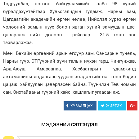
Тодруулбал, ногоон байгууламжийн алба 98 хүний
Зурхай
бүрэлдэхүүтэйгээр Хувьсгалчдын гудамж, Нарны зам,
Цагдаагийн академийн өргөн чөлөө, Нийслэл хүрээ өргөн
чөлөөний замын нуух болон явган хүний замуудын цас
цэвэрлэж нийт долоон рейсээр 31.5 тонн хог
тээвэрлэжээ.
Мөн Бөхийн өргөөний арын өгсүүр зам, Сансарын тунель,
Нарны гүүр, ЭТГүүрний зүүн талын нүхэн гарц, Чингүнжав,
Ард-Аюуш, Амарсанаа, Хасбаатарын гудамжинд
автомашины яндангаас үүдсэн хөлдөлтийг нэг тонн бодис
цацаж хайлуулан цэвэрлэсөн байна. Түүнчлэн Төв номын
сан, Энхтайваны гүүрний хайс, хашлагыг угаасан аж.
ХУВААЛЦАХ
ЖИРГЭХ
МЭДЭЭНИЙ
СЭТГЭГДЭЛ