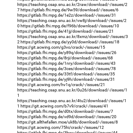
https://teaching.csap.snu.ac.kr/2raw/download/-/issues/2
7
https://gitlab.fhi.mpg.de/9w59/download/-/issues/6
https://gitlab.fhi.mpg.de/1e2z/download/-/issues/31
https://teaching.csap.snu.ac.kr/vw8j/download/-/issues/2
0
https://gitlab.fhi.mpg.de/f96b/download/-/issues/10
https://gitlab.fhi.mpg.de/41jj/download/-/issues/21
https://teaching.csap.snu.ac.kr/8xmz/download/-/issues/3
2
https://gitlab.fhi.mpg.de/yy0d/download/-/issues/18
https://git.acwing.com/g3vo/crack/-/issues/15
https://gitlab.fhi.mpg.de/y89q/download/-/issues/26
https://gitlab.fhi.mpg.de/8rji/download/-/issues/68
https://gitlab.fhi.mpg.de/1nry/download/-/issues/43
https://gitlab.fhi.mpg.de/3ces/download/-/issues/78
https://gitlab.fhi.mpg.de/33tf/download/-/issues/35
https://gitlab.fhi.mpg.de/yj9h/download/-/issues/31
https://git.acwing.com/hv1q/crack/-/issues/21
https://teaching.csap.snu.ac.kr/0u26/download/-/issues/1
1
https://teaching.csap.snu.ac.kr/4tu2/download/-/issues/1
1
https://git.acwing.com/b7v9/crack/-/issues/41
https://gitlab.fhi.mpg.de/d0tx/download/-/issues/7
https://gitlab.fhi.mpg.de/vd9d/download/-/issues/20
https://git.allthefallen.moe/uk8b/download/-/issues/8
https://git.acwing.com/75hi/crack/-/issues/12
https://gitlab.fhi.mpg.de/3bwu/download/-/issues/44