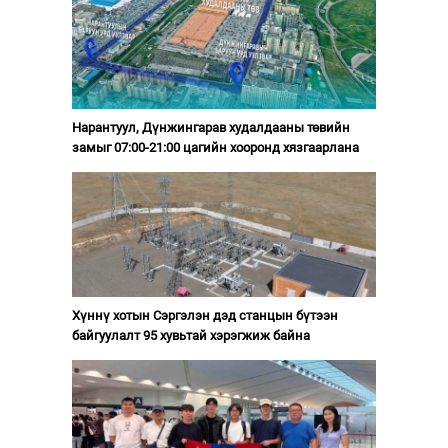
Нарантуул, Дүнжингарав худалдааны төвийн
замыг 07:00-21:00 цагийн хооронд хязгаарлана
Хүннү хотын Сэргэлэн дэд станцын бүтээн
байгуулалт 95 хувьтай хэрэгжиж байна