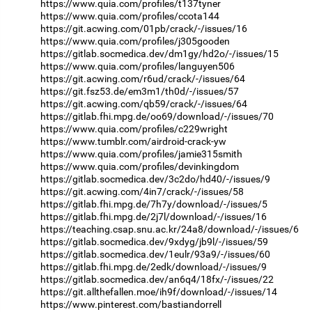
https://www.quia.com/profiles/t137tyner
https://www.quia.com/profiles/ccota144
https://git.acwing.com/01pb/crack/-/issues/16
https://www.quia.com/profiles/j305gooden
https://gitlab.socmedica.dev/dm1gy/hd2o/-/issues/15
https://www.quia.com/profiles/languyen506
https://git.acwing.com/r6ud/crack/-/issues/64
https://git.fsz53.de/em3m1/th0d/-/issues/57
https://git.acwing.com/qb59/crack/-/issues/64
https://gitlab.fhi.mpg.de/oo69/download/-/issues/70
https://www.quia.com/profiles/c229wright
https://www.tumblr.com/airdroid-crack-yw
https://www.quia.com/profiles/jamie315smith
https://www.quia.com/profiles/devinkingdom
https://gitlab.socmedica.dev/3c2do/hd40/-/issues/9
https://git.acwing.com/4in7/crack/-/issues/58
https://gitlab.fhi.mpg.de/7h7y/download/-/issues/5
https://gitlab.fhi.mpg.de/2j7l/download/-/issues/16
https://teaching.csap.snu.ac.kr/24a8/download/-/issues/6
https://gitlab.socmedica.dev/9xdyg/jb9l/-/issues/59
https://gitlab.socmedica.dev/1eulr/93a9/-/issues/60
https://gitlab.fhi.mpg.de/2edk/download/-/issues/9
https://gitlab.socmedica.dev/an6q4/18fx/-/issues/22
https://git.allthefallen.moe/ih9f/download/-/issues/14
https://www.pinterest.com/bastiandorrell