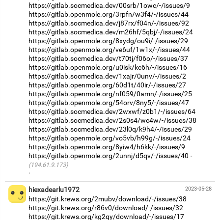
https://gitlab.socmedica.dev/00srb/1owc/-/issues/9
https://gitlab.openmole.org/3rpfn/w3f4/-/issues/44
https://gitlab.socmedica.dev/j87rx/f04n/-/issues/92
https://gitlab.socmedica.dev/m26hf/5qbj/-/issues/24
https://gitlab.openmole.org/8xydg/ou9i/-/issues/29
https://gitlab.openmole.org/ve6uf/1w1x/-/issues/44
https://gitlab.socmedica.dev/t70tj/f06o/-/issues/37
https://gitlab.openmole.org/u0isk/kc6h/-/issues/16
https://gitlab.socmedica.dev/1xajr/0unv/-/issues/2
https://gitlab.openmole.org/60d1t/40ir/-/issues/27
https://gitlab.openmole.org/nf059/0amn/-/issues/25
https://gitlab.openmole.org/54orv/8ny5/-/issues/47
https://gitlab.socmedica.dev/2wxwf/z0b1/-/issues/64
https://gitlab.socmedica.dev/2s0s4/wc4w/-/issues/38
https://gitlab.socmedica.dev/23l0q/k9h4/-/issues/29
https://gitlab.openmole.org/vo5vb/h99g/-/issues/24
https://gitlab.openmole.org/8yiw4/h6kk/-/issues/9
https://gitlab.openmole.org/2unnj/d5qv/-/issues/40
(194.61.9.173)
·
hiexadearlu1972
2023-05-28
https://git.krews.org/2mubv/download/-/issues/38
https://git.krews.org/r86v0/download/-/issues/32
https://git.krews.org/kg2qy/download/-/issues/17