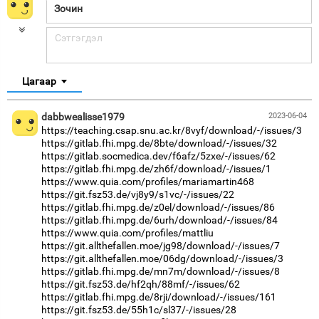
Цагаар
dabbwealisse1979
2023-06-04
https://teaching.csap.snu.ac.kr/8vyf/download/-/issues/3
https://gitlab.fhi.mpg.de/8bte/download/-/issues/32
https://gitlab.socmedica.dev/f6afz/5zxe/-/issues/62
https://gitlab.fhi.mpg.de/zh6f/download/-/issues/1
https://www.quia.com/profiles/mariamartin468
https://git.fsz53.de/vj8y9/s1vc/-/issues/22
https://gitlab.fhi.mpg.de/z0el/download/-/issues/86
https://gitlab.fhi.mpg.de/6urh/download/-/issues/84
https://www.quia.com/profiles/mattliu
https://git.allthefallen.moe/jg98/download/-/issues/7
https://git.allthefallen.moe/06dg/download/-/issues/3
https://gitlab.fhi.mpg.de/mn7m/download/-/issues/8
https://git.fsz53.de/hf2qh/88mf/-/issues/62
https://gitlab.fhi.mpg.de/8rji/download/-/issues/161
https://git.fsz53.de/55h1c/sl37/-/issues/28