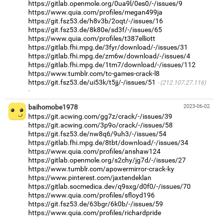
https://gitlab.openmole.org/0ua9l/0es0/-/issues/9
https://www.quia.com/profiles/megan499ja
https://git.fsz53.de/h8v3b/2oqt/-/issues/16
https://git.fsz53.de/8k80e/sd3f/-/issues/65
https://www.quia.com/profiles/t387elliott
https://gitlab.fhi.mpg.de/3fyr/download/-/issues/31
https://gitlab.fhi.mpg.de/zm6w/download/-/issues/4
https://gitlab.fhi.mpg.de/1tm7/download/-/issues/112
https://www.tumblr.com/tc-games-crack-l8
https://git.fsz53.de/ui53k/t5jj/-/issues/51
(212.107.27.116)
·
baihomobe1978
2023-06-02
https://git.acwing.com/gg7z/crack/-/issues/39
https://git.acwing.com/3p9o/crack/-/issues/58
https://git.fsz53.de/nw8q6/9uh3/-/issues/54
https://gitlab.fhi.mpg.de/8tbt/download/-/issues/34
https://www.quia.com/profiles/anshaw124
https://gitlab.openmole.org/s2chy/jg7d/-/issues/27
https://www.tumblr.com/apowermirror-crack-ky
https://www.pinterest.com/jaxtendeklan
https://gitlab.socmedica.dev/q9sxg/d0f0/-/issues/70
https://www.quia.com/profiles/sfloyd196
https://git.fsz53.de/63bgr/6k0b/-/issues/59
https://www.quia.com/profiles/richardpride