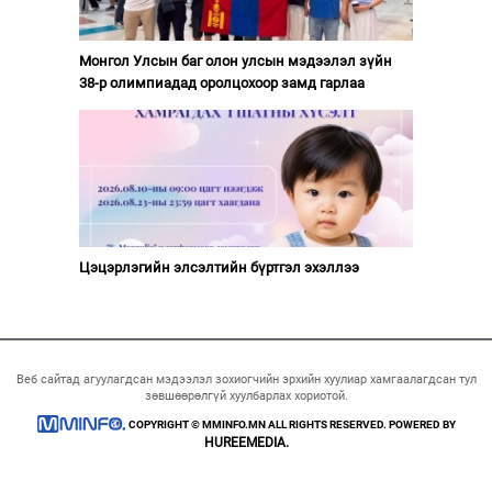
Монгол Улсын баг олон улсын мэдээлэл зүйн
38-р олимпиадад оролцохоор замд гарлаа
Цэцэрлэгийн элсэлтийн бүртгэл эхэллээ
Веб сайтад агуулагдсан мэдээлэл зохиогчийн эрхийн хуулиар хамгаалагдсан тул
зөвшөөрөлгүй хуулбарлах хориотой.
COPYRIGHT © MMINFO.MN ALL RIGHTS RESERVED. POWERED BY
HUREEMEDIA.