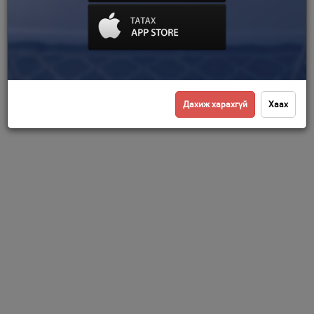
Дахиж харахгүй
Хаах