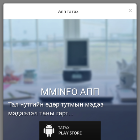
×
Апп татах
MMINFO АПП
Тал нутгийн өдөр тутмын мэдээ
мэдээлэл таны гарт...