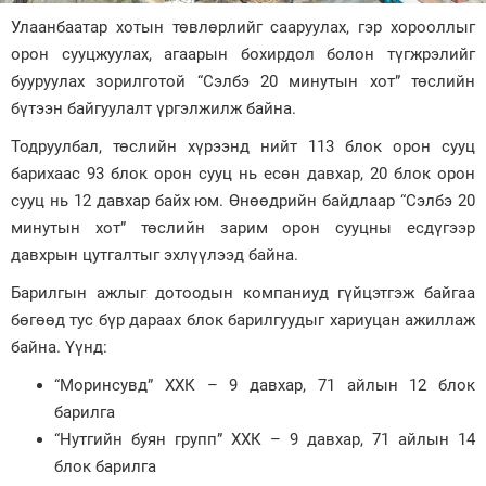
Улаанбаатар хотын төвлөрлийг сааруулах, гэр хорооллыг
Зурхай
орон сууцжуулах, агаарын бохирдол болон түгжрэлийг
бууруулах зорилготой “Сэлбэ 20 минутын хот” төслийн
бүтээн байгуулалт үргэлжилж байна.
Тодруулбал, төслийн хүрээнд нийт 113 блок орон сууц
барихаас 93 блок орон сууц нь есөн давхар, 20 блок орон
сууц нь 12 давхар байх юм. Өнөөдрийн байдлаар “Сэлбэ 20
минутын хот” төслийн зарим орон сууцны есдүгээр
давхрын цутгалтыг эхлүүлээд байна.
Барилгын ажлыг дотоодын компаниуд гүйцэтгэж байгаа
бөгөөд тус бүр дараах блок барилгуудыг хариуцан ажиллаж
байна. Үүнд:
“Моринсувд” ХХК – 9 давхар, 71 айлын 12 блок
барилга
“Нутгийн буян групп” ХХК – 9 давхар, 71 айлын 14
блок барилга