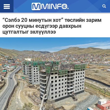
Эхлэл
“Сэлбэ 20 минутын хот” төслийн зарим
орон сууцны есдүгээр давхрын
Цаг агаар
цутгалтыг эхлүүллээ
Валют ханш
Улс төр
Эдийн засаг
Үзэл бодол
Спорт
Нийгэм
Дэлхий
Энтертайнмэнт