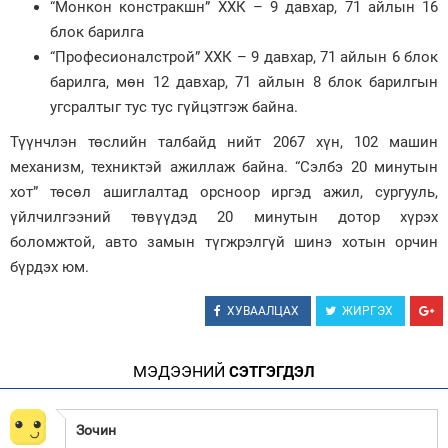
“Монкон констракшн” ХХК – 9 давхар, 71 айлын 16
блок барилга
“Професионалстрой” ХХК – 9 давхар, 71 айлын 6 блок
барилга, мөн 12 давхар, 71 айлын 8 блок барилгын
угсралтыг тус тус гүйцэтгэж байна.
Түүнчлэн төслийн талбайд нийт 2067 хүн, 102 машин
механизм, техниктэй ажиллаж байна. “Сэлбэ 20 минутын
хот” төсөл ашиглалтад орсноор иргэд ажил, сургууль,
үйлчилгээний төвүүдэд 20 минутын дотор хүрэх
боломжтой, авто замын түгжрэлгүй шинэ хотын орчин
бүрдэх юм.
ХУВААЛЦАХ
ЖИРГЭХ
МЭДЭЭНИЙ
СЭТГЭГДЭЛ