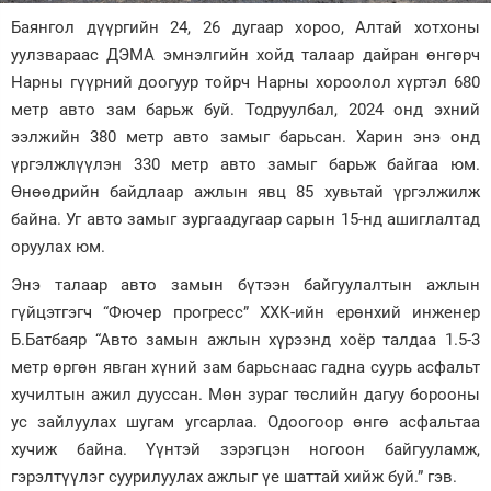
Баянгол дүүргийн 24, 26 дугаар хороо, Алтай хотхоны
Зурхай
уулзвараас ДЭМА эмнэлгийн хойд талаар дайран өнгөрч
Нарны гүүрний доогуур тойрч Нарны хороолол хүртэл 680
метр авто зам барьж буй. Тодруулбал, 2024 онд эхний
ээлжийн 380 метр авто замыг барьсан. Харин энэ онд
үргэлжлүүлэн 330 метр авто замыг барьж байгаа юм.
Өнөөдрийн байдлаар ажлын явц 85 хувьтай үргэлжилж
байна. Уг авто замыг зургаадугаар сарын 15-нд ашиглалтад
оруулах юм.
Энэ талаар авто замын бүтээн байгуулалтын ажлын
гүйцэтгэгч “Фючер прогресс” ХХК-ийн ерөнхий инженер
Б.Батбаяр “Авто замын ажлын хүрээнд хоёр талдаа 1.5-3
метр өргөн явган хүний зам барьснаас гадна суурь асфальт
хучилтын ажил дууссан. Мөн зураг төслийн дагуу борооны
ус зайлуулах шугам угсарлаа. Одоогоор өнгө асфальтаа
хучиж байна. Үүнтэй зэрэгцэн ногоон байгууламж,
гэрэлтүүлэг суурилуулах ажлыг үе шаттай хийж буй.” гэв.