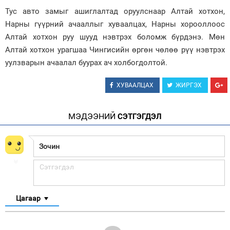
Тус авто замыг ашиглалтад оруулснаар Алтай хотхон,
Нарны гүүрний ачааллыг хуваалцах, Нарны хорооллоос
Алтай хотхон руу шууд нэвтрэх боломж бүрдэнэ. Мөн
Алтай хотхон урагшаа Чингисийн өргөн чөлөө рүү нэвтрэх
уулзварын ачаалал буурах ач холбогдолтой.
ХУВААЛЦАХ
ЖИРГЭХ
МЭДЭЭНИЙ
СЭТГЭГДЭЛ
Цагаар