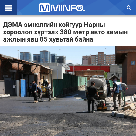
Эхлэл
ДЭМА эмнэлгийн хойгуур Нарны
хороолол хүртэлх 380 метр авто замын
Цаг агаар
ажлын явц 85 хувьтай байна
Валют ханш
Улс төр
Эдийн засаг
Үзэл бодол
Спорт
Нийгэм
Дэлхий
Энтертайнмэнт