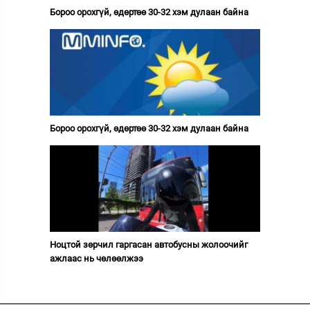
Бороо орохгүй, өдөртөө 30-32 хэм дулаан байна
Бороо орохгүй, өдөртөө 30-32 хэм дулаан байна
Ноцтой зөрчил гаргасан автобусны жолоочийг
ажлаас нь чөлөөлжээ