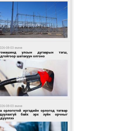
 өдрийн өмнө өмнө
ландын алдарт Boyzone хамтлагийн
шүүн Ronan Keating Монголд анх удаа
улна
026-08-03 өмнө
томашинд улсын дугаарын тэгш,
ндгойгоор шатахуун олгоно
 өдрийн өмнө өмнө
ны эрчим хүчээр гэрэлтдэг үйлдвэр
026-08-03 өмнө
га орлоготой иргэдийн орлогод татвар
гдуулахгүй байх эрх зүйн орчныг
рдүүллээ