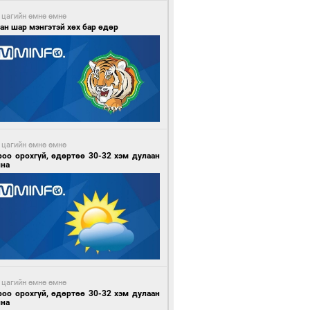
 цагийн өмнө өмнө
ан шар мэнгэтэй хөх бар өдөр
 цагийн өмнө өмнө
роо орохгүй, өдөртөө 30-32 хэм дулаан
йна
 цагийн өмнө өмнө
роо орохгүй, өдөртөө 30-32 хэм дулаан
йна