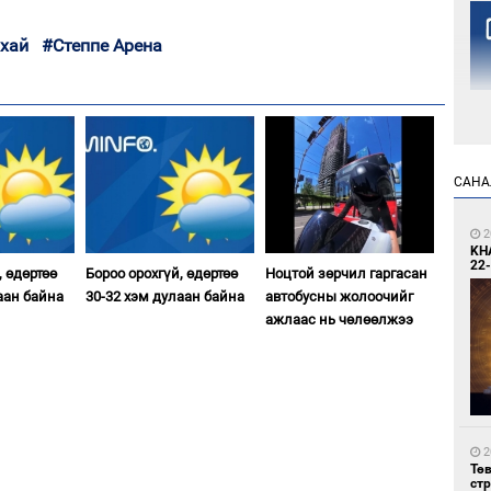
рхай
#Степпе Арена
2
САНА
Но
жо
2
KH
22-
, өдөртөө
Бороо орохгүй, өдөртөө
Ноцтой зөрчил гаргасан
аан байна
30-32 хэм дулаан байна
автобусны жолоочийг
ажлаас нь чөлөөлжээ
2
Со
69 
2
Тө
ст