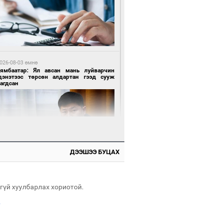
 өдрийн өмнө өмнө
нгол Улсын волейболын шигшээ баг
өөдөр Хятадын эсрэг тоглоно
026-08-03 өмнө
Нямбаатар: Ял авсан мань луйварчин
дэнэтээс төрсөн алдартан гээд сууж
агдсан
 өдрийн өмнө өмнө
өөдөр сондгой тоогоор төгссөн улсын
гаартай автомашинтай иргэдэд шатахуун
гоно
ДЭЭШЭЭ БУЦАХ
026-08-04 өмнө
имийн масс олимпиад"-д Орхон аймгийн
-н 2055 сурагч хамрагджээ
гүй хуулбарлах хориотой.
.