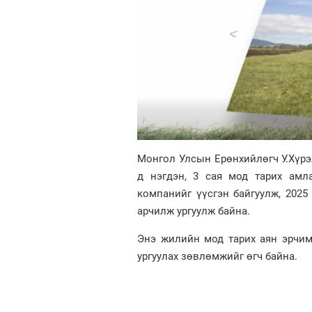
Монгол Улсын Ерөнхийлөгч У.Хүр
д нэгдэн, 3 сая мод тарих амл
компанийг үүсгэн байгуулж, 2025
арчилж ургуулж байна.
Энэ жилийн мод тарих аян эрчим
ургуулах зөвлөмжийг өгч байна.