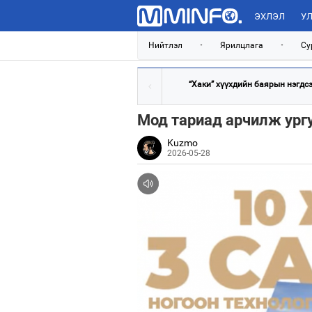
ЭХЛЭЛ
УЛ
Нийтлэл
•
Ярилцлага
•
Су
“Хаки” хүүхдийн баярын нэгдсэн
Мод тариад арчилж ургу
Kuzmo
2026-05-28