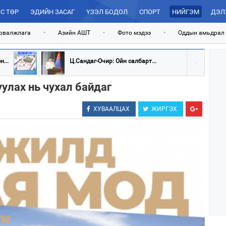
С ТӨР
ЭДИЙН ЗАСАГ
ҮЗЭЛ БОДОЛ
СПОРТ
НИЙГЭМ
ДЭЛ
рвалжлага
•
Азийн АШТ
•
Фото мэдээ
•
Оддын амьдрал
...
Ц.Сандаг-Очир: Ойн салбарт...
улах нь чухал байдаг
ХУВААЛЦАХ
ЖИРГЭХ