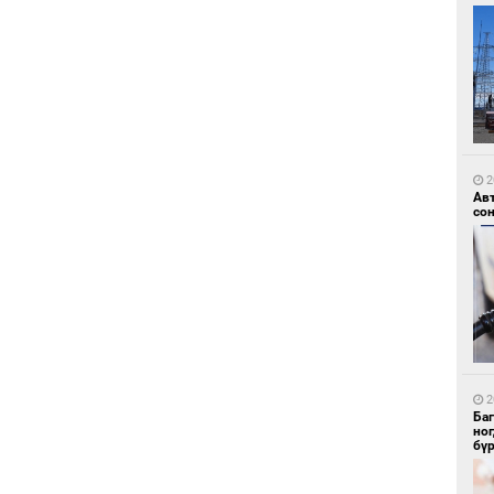
1
Ир
ги
ду
2
Ав
со
1
Нар
2
Ба
но
бү