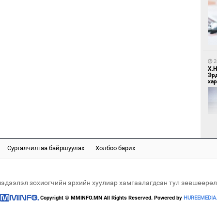
1
Мо
өн
2
Х.
Эр
хар
1
Өн
ду
ол
Сурталчилгаа байршуулах
Холбоо барих
2
"Х
ЕБС
мэдээлэл зохиогчийн эрхийн хуулиар хамгаалагдсан тул зөвшөөрөл
Copyright © MMINFO.MN All Rights Reserved. Powered by
HUREEMEDIA