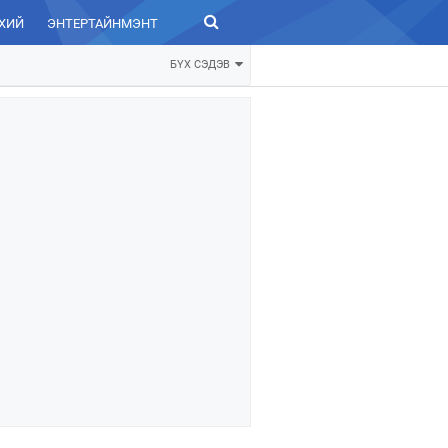
ХИЙ
ЭНТЕРТАЙНМЭНТ
ЗУРХАЙ
БҮХ СЭДЭВ