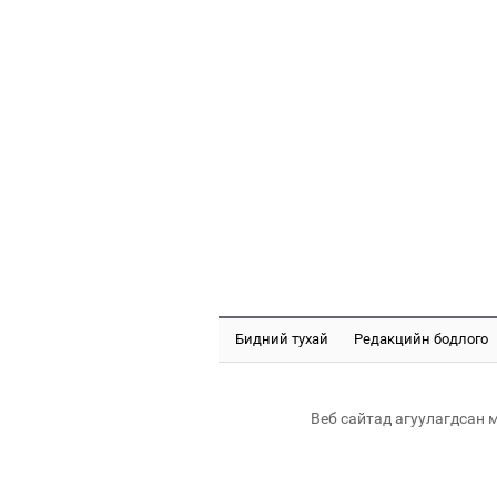
Бидний тухай
Редакцийн бодлого
Веб сайтад агуулагдсан 