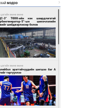
РХАЙ
МЭДЭЭ
 цагийн өмнө өмнө
ЦС-3” ТӨХК-ийн нэн шаардлагатай
урбингенератор-5”-ын шинэчлэлийн
свийг шийдвэрлэхээр болов
 цагийн өмнө өмнө
ллейбол эрэгтэйчүүдийн шигшээ баг А
гийг тэргүүллээ