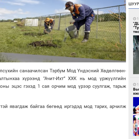
ШУУ
1
"Д
“Т
тө
элсүхийн санаачилсан Тэрбум Мод Үндэсний Хөдөлгөөн-
алтынхаа хүрээнд “Ачит-Ихт” ХХК нь мод үржүүлгийн
1
 оны эцэс гэхэд 1 сая орчим мод үрээр суулгаж, тарьж
Во
хэс
тэй явагдаж байгаа бөгөөд иргэдэд мод тарих, арчилж