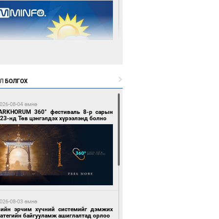
1 цагийн өмнө өмнө
Л
БОЛГОХ
цтой зөрчил гаргасан автобусны
лоочийг ажлаас нь чөлөөлжээ
026-08-04 өмнө
ARKHORUM 360° фестиваль 8-р сарын
23-нд Төв цэнгэлдэх хүрээлэнд болно
3 цагийн өмнө өмнө
гтуугаар тээврийн хэрэгсэл жолоодсон
зөрчил бүртгэгдлээ
026-08-03 өмнө
вийн эрчим хүчний системийг дэмжих
ратегийн байгууламж ашиглалтад орлоо