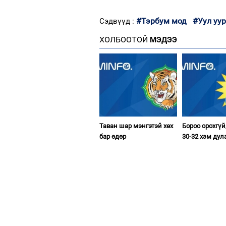
#Тэрбум мод
#Уул уу
Сэдвүүд :
ХОЛБООТОЙ
МЭДЭЭ
Таван шар мэнгэтэй хөх
Бороо орохгүй
бар өдөр
30-32 хэм дул