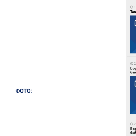
1
Тав
2
Бо
ба
ФОТО:
2
Бо
ба