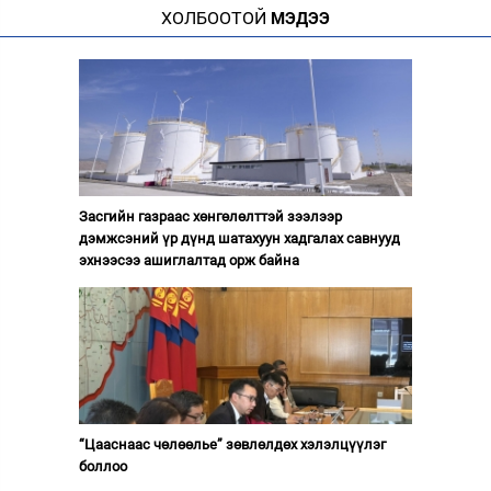
ХОЛБООТОЙ
МЭДЭЭ
Засгийн газраас хөнгөлөлттэй зээлээр
дэмжсэний үр дүнд шатахуун хадгалах савнууд
эхнээсээ ашиглалтад орж байна
“Цааснаас чөлөөлье” зөвлөлдөх хэлэлцүүлэг
боллоо