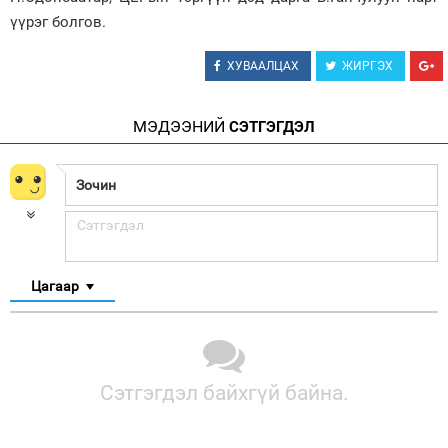
үүрэг болгов.
ХУВААЛЦАХ
ЖИРГЭХ
МЭДЭЭНИЙ
СЭТГЭГДЭЛ
Цагаар
Сэтгэгдэл байхгүй байна.