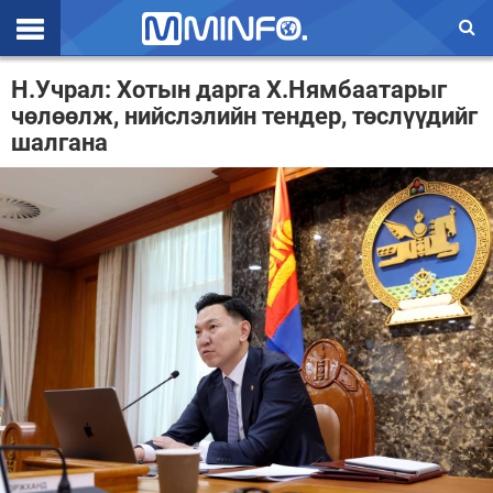
Эхлэл
Н.Учрал: Хотын дарга Х.Нямбаатарыг
чөлөөлж, нийслэлийн тендер, төслүүдийг
Цаг агаар
шалгана
Валют ханш
Улс төр
Эдийн засаг
Үзэл бодол
Спорт
Нийгэм
Дэлхий
Энтертайнмэнт