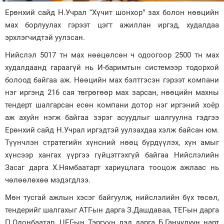
Ерөнхий сайд Н.Учрал “Хүчит шонхор” зах болон нөөцийн
Зурхай
мах борлуулах гэрээт цэгт ажиллан иргэд, худалдаа
эрхлэгчидтэй уулзсан.
Нийслэл 5017 тн мах нөөцөлсөн ч одоогоор 2500 тн мах
худалдаанд гараагүй нь И-баримтын системээр тодорхой
болоод байгаа аж. Нөөцийн мах бэлтгэсэн гэрээт компани
нэг иргэнд 216 сая төгрөгөөр мах зарсан, нөөцийн махны
тендерт шалгарсан есөн компани дотор нэг иргэний хоёр
аж ахуйн нэгж байгаа зэрэг асуудлыг шалгуулна гэдгээ
Ерөнхий сайд Н.Учрал иргэдтэй уулзахдаа хэлж байсан юм.
Түүнчлэн стратегийн хүнсний нөөц бүрдүүлэх, хүн амыг
хүнсээр хангах үүргээ гүйцэтгэхгүй байгаа Нийслэлийн
Засаг дарга Х.Нямбаатарт хариуцлага тооцож ажлаас нь
чөлөөлөхөө мэдэгдлээ.
Мөн тусгай ажлын хэсэг байгуулж, нийслэлийн бүх төсөл,
тендерийг шалгахыг АТГ-ын дарга З.Дашдаваа, ТЕГ-ын дарга
П.Одонбаатар, ЦЕГ-ын Тэргүүн дэд дарга Б.Ганчулуун нарт