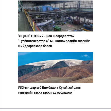
"ДЦС-3” ТӨХК-ийн нэн шаардлагатай
“Турбингенератор-5”-ын шинэчлэлийн төсвийг
шийдвэрлэхээр болов
УИХ-ын дарга С.Бямбацогт Сутай хайрхны
тэнгэрийг тахих тахилгад оролцлоо