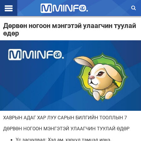
Эхлэл
Дөрвөн ногоон мэнгэтэй улаагчин туулай
өдөр
Цаг агаар
Валют ханш
Улс төр
Эдийн засаг
Үзэл бодол
Спорт
Нийгэм
ХАВРЫН АДАГ ХАР ЛУУ САРЫН БИЛГИЙН ТООЛЛЫН 7
Дэлхий
ДӨРВӨН НОГООН МЭНГЭТЭЙ УЛААГЧИН ТУУЛАЙ ӨДӨР
Энтертайнмэнт
Үс засуулвал: Хэл ам, хэрүүл тэмцэл ирнэ.