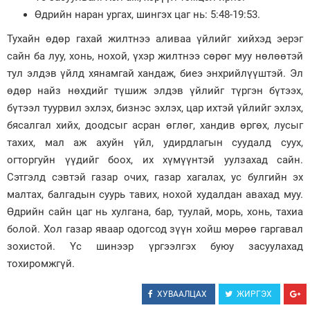
Өдрийн наран ургах, шингэх цаг нь: 5:48-19:53.
Зурхай
Тухайн өдөр гахай жилтнээ аливаа үйлийг хийхэд эерэг
сайн ба луу, хонь, нохой, үхэр жилтнээ сөрөг муу нөлөөтэй
тул элдэв үйлд хянамгай хандаж, биеэ энхрийлүүштэй. Эл
өдөр найз нөхдийг түшиж элдэв үйлийг түргэн бүтээх,
бүтээл туурвил эхлэх, бизнэс эхлэх, цар ихтэй үйлийг эхлэх,
бясалгал хийх, доодсыг асран өглөг, хандив өргөх, лусыг
тахих, мал аж ахуйн үйл, удирдлагын суудалд суух,
огторгуйн үүдийг боох, их хүмүүнтэй уулзахад сайн.
Сэтгэлд сэвтэй газар очих, газар хагалах, ус булгийн эх
малтах, балгадын суурь тавих, нохой худалдан авахад муу.
Өдрийн сайн цаг нь хулгана, бар, туулай, морь, хонь, тахиа
болой. Хол газар яваар одогсод зүүн хойш мөрөө гаргавал
зохистой. Үс шинээр үргээлгэх буюу засуулахад
тохиромжгүй.
ХУВААЛЦАХ
ЖИРГЭХ