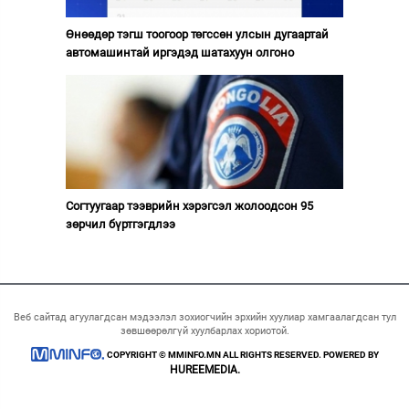
Өнөөдөр тэгш тоогоор төгссөн улсын дугаартай
автомашинтай иргэдэд шатахуун олгоно
Согтуугаар тээврийн хэрэгсэл жолоодсон 95
зөрчил бүртгэгдлээ
Веб сайтад агуулагдсан мэдээлэл зохиогчийн эрхийн хуулиар хамгаалагдсан тул
зөвшөөрөлгүй хуулбарлах хориотой.
COPYRIGHT © MMINFO.MN ALL RIGHTS RESERVED. POWERED BY
HUREEMEDIA.