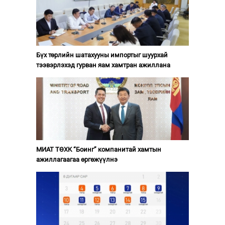
Бүх төрлийн шатахууны импортыг шуурхай
тээвэрлэхэд гурван яам хамтран ажиллана
МИАТ ТӨХК “Боинг” компанитай хамтын
ажиллагаагаа өргөжүүлнэ