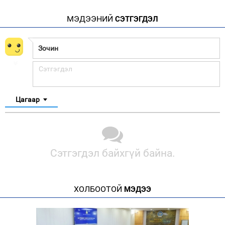
МЭДЭЭНИЙ
СЭТГЭГДЭЛ
Цагаар
Сэтгэгдэл байхгүй байна.
ХОЛБООТОЙ
МЭДЭЭ