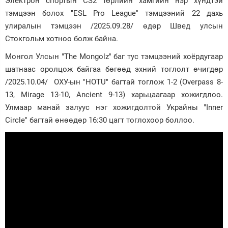
Электрон спортын CS2 төрлийн хамгийн нэр хүндтэй
тэмцээн болох "ESL Pro League" тэмцээний 22 дахь
Зурхай
улиралын тэмцээн /2025.09.28/ өдөр Швед улсын
Стокгольм хотноо болж байна.
Монгол Улсын "The Mongolz" баг тус тэмцээний хоёрдугаар
шатнаас оролцож байгаа бөгөөд эхний тоглолт өчигдөр
/2025.10.04/ ОХУ-ын "HOTU" багтай тоглож 1-2 (Overpass 8-
13, Mirage 13-10, Ancient 9-13) харьцаагаар хожигдлоо.
Улмаар манай залуус нэг хожигдолтой Украйны "Inner
Circle" багтай өнөөдөр 16:30 цагт тоглохоор боллоо.