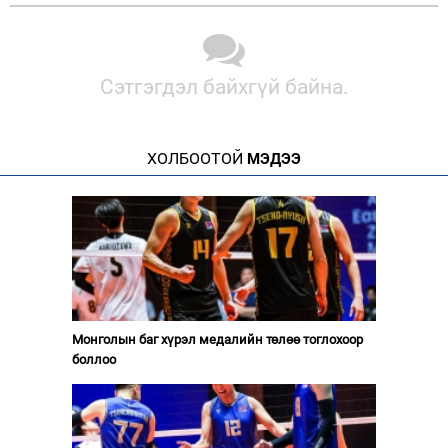
Сэтгэгдэл байхгүй байна.
ХОЛБООТОЙ
МЭДЭЭ
Монголын баг хүрэл медалийн төлөө тоглохоор
боллоо