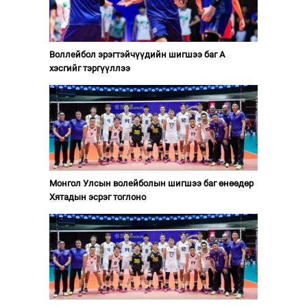
Воллейбол эрэгтэйчүүдийн шигшээ баг А
хэсгийг тэргүүллээ
Монгол Улсын волейболын шигшээ баг өнөөдөр
Хятадын эсрэг тоглоно