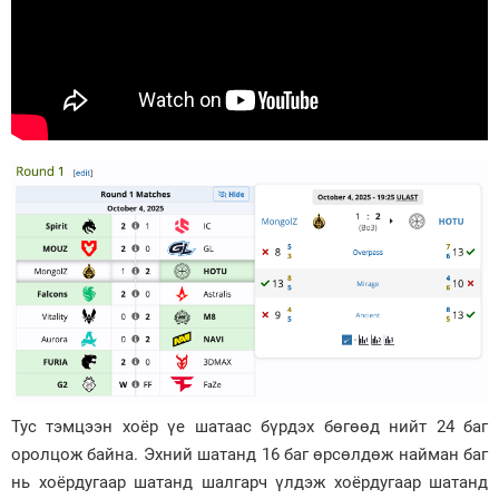
Тус тэмцээн хоёр үе шатаас бүрдэх бөгөөд нийт 24 баг
оролцож байна. Эхний шатанд 16 баг өрсөлдөж найман баг
нь хоёрдугаар шатанд шалгарч үлдэж хоёрдугаар шатанд