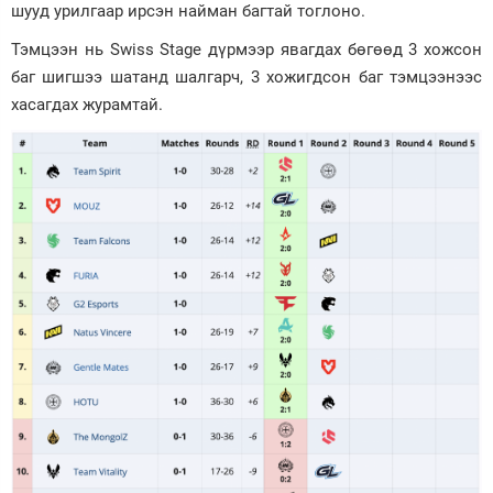
шууд урилгаар ирсэн найман багтай тоглоно.
Тэмцээн нь Swiss Stage дүрмээр явагдах бөгөөд 3 хожсон
баг шигшээ шатанд шалгарч, 3 хожигдсон баг тэмцээнээс
хасагдах журамтай.