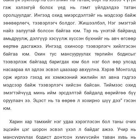
гэж хэлэхгүй болох үед нь гэмт үйлдэлдээ татан
оролцуулдаг. Ингээд охид миэрсдэлтэйг нь мэдсээр байж
зөөвөрлөгч, тээвэрлэгч болдог. Жишээлбэл, Нэг эмэгтэй
найз залуутай болсон байгаа юм. Тэр нь үнэтэй байранд
амьдруулж, дэлгүүр хэсүүлж хүссэн бүхнийг нь авч өгсөөр
өөртөө дасгажээ. Ингээд охиноор тээвэрлэгч хийлгэсэн
байгаа юм. Охин тус мансууруулах төрлийн бодисыг
тээвэрлэж байгаад баригдах юм бол нэг бол өөр улсад
насаараа ял эдлэх эсвэл цаазаар авхуулна. Хэрэв Монголд
орж ирлээ гэхэд их хэмжээний жилийн ял авна гэдгээ
мэдсээр байж тээвэрлэгч хийсэн байсан. Тиймээс охид
эмэгтэйчүүд минь ийм эрсдэлтэй байдалд өөрийгөө бүү
оруулаач ээ. Эцэст нь та өөрөө л хохирно шүү дээ” гэсэн
юм.
Харин хар тамхийг нэг удаа хэрэглэсэн бол таны очих
эцсийн цэг шорон эсвэл үхэл л байдаг ажээ. Учир нь
мансууруулах бодист донтсон хүмүүсийн таван хувь нь