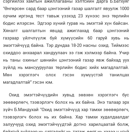
сэргийлэх хамтын ажиллагааны хэлтсийн дарга Б.Батхуяг
“Өнгөрсөн сард баар цэнгээний газар шалгалт явуулж 1000
орчим иргэнд тест тавьж үзэхэд 23 хүнээс энэ төрлийн
бодис илэрсэн. Эдгээр хүний гурав нь эмэгтэй хүн байсан.
Хяналт шалгалтын явцад ажиглахад баар цэнгээний
газраар үйлчлүүлж буй хүмүүсийн 60 гаруй хувь нь
эмэгтэйчүүд байна. Тэр дундаа 18-20 насны охид. Тиймээс
охиддоо анхаарал хандуулаач ээ гэж хэлмээр байна. Учир
нь таны охиныг шөнийн цэнгээний газар явж байхад уух
зүйлд нь мансууруулах төрлийн бодис хийх магадлалтай.
Мөн хэрэглэгч олох гэсэн хүмүүстэй танилцах
магадлалтай” гэсэн юм.
Охид эмэгтэйчүүдийн хувьд зөвхөн хэрэглэгч бус
зөөвөрлөгч, тээвэрлэгч болох нь их байна. Энэ талаар эрх
зүйч Б.Мандухай “Охид эмэгтэйчүүд хар тамхи зөөвөрлөгч,
тээвэрлэгч болох нь их байна. Хар тамхи худалдаалдаг
залуучууд охид эмэгтэйчүүдтэй дотно харилцаатай болж,
байхгүй зүйлээр нь сэтгэлийг нь татаж, өөрт нь хэзээ ч үгүй