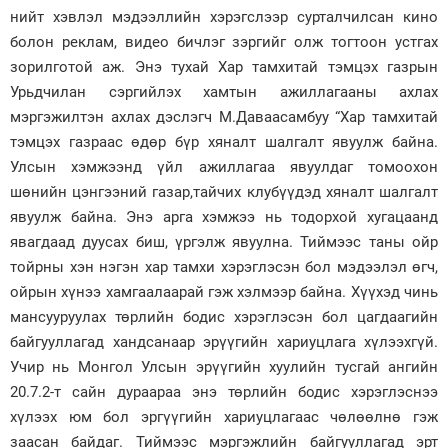
нийт хэвлэл мэдээллийн хэрэгслээр сурталчилсан кино
болон реклам, видео бичлэг зэргийг олж тогтоон устгах
зорилготой аж. Энэ тухай Хар тамхитай тэмцэх газрын
Урьдчилан сэргийлэх хамтын ажиллагааны ахлах
мэргэжилтэн ахлах дэслэгч М.Даваасамбуу “Хар тамхитай
тэмцэх газраас өдөр бүр хяналт шалгалт явуулж байна.
Улсын хэмжээнд үйл ажиллагаа явуулдаг томоохон
шөнийн цэнгээний газар,тайчих клубүүдэд хяналт шалгалт
явуулж байна. Энэ арга хэмжээ нь тодорхой хугацаанд
явагдаад дуусах биш, үргэлж явуулна. Тиймээс таны ойр
тойрны хэн нэгэн хар тамхи хэрэглэсэн бол мэдээлэл өгч,
ойрын хүнээ хамгаалаарай гэж хэлмээр байна. Хүүхэд чинь
мансууруулах төрлийн бодис хэрэглэсэн бол цагдаагийн
байгууллагад хандсанаар эрүүгийн хариуцлага хүлээхгүй.
Учир нь Монгол Улсын эрүүгийн хуулийн тусгай ангийн
20.7.2-т сайн дураараа энэ төрлийн бодис хэрэглэснээ
хүлээх юм бол эргүүгийн хариуцлагаас чөлөөлнө гэж
заасан байдаг. Тиймээс мэргэжлийн байгууллагад эрт