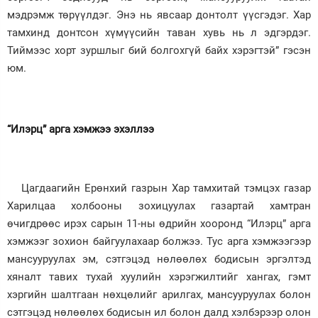
мэдрэмж төрүүлдэг. Энэ нь явсаар донтолт үүсгэдэг. Хар
тамхинд донтсон хүмүүсийн таван хувь нь л эдгэрдэг.
Тиймээс хорт зуршлыг бий болгохгүй байх хэрэгтэй” гэсэн
юм.
“Илэрц” арга хэмжээ эхэллээ
Цагдаагийн Ерөнхий газрын Хар тамхитай тэмцэх газар
Харилцаа холбооны зохицуулах газартай хамтран
өчигдрөөс ирэх сарын 11-ны өдрийн хооронд “Илэрц” арга
хэмжээг зохион байгуулахаар болжээ. Тус арга хэмжээгээр
мансууруулах эм, сэтгэцэд нөлөөлөх бодисын эргэлтэд
хяналт тавих тухай хуулийн хэрэгжилтийг хангах, гэмт
хэргийн шалтгаан нөхцөлийг арилгах, мансууруулах болон
сэтгэцэд нөлөөлөх бодисын ил болон далд хэлбэрээр олон