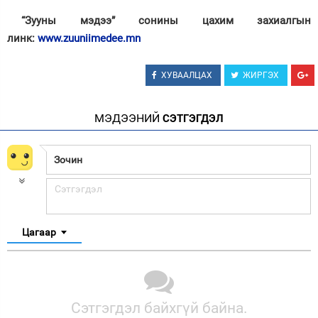
“Зууны мэдээ” сонины цахим захиалгын
линк:
www.zuuniimedee.mn
ХУВААЛЦАХ
ЖИРГЭХ
МЭДЭЭНИЙ
СЭТГЭГДЭЛ
Цагаар
Сэтгэгдэл байхгүй байна.