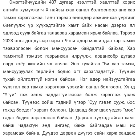
Эмэгтэйчүүдийн 407 дугаар нээлттэй, хаалттай хорих
ангийн хүмүүжигч Х найзынхаа санал болгосноор анх хар
Зурхай
тамхи хэрэглэжээ. Гэвч тэрээр өнөөдөр ээжийнхээ үүргийг
биелүүлж үр хүүхэдтэйгээ хамт байх насан дээрээ ял
эдлээд сууж байгаа талаараа харамсан ярьж байлаа. Тэрээр
2023 оны долдугаар сарын 9-ны өдөр машиндаа хар тамхи
тээвэрлэсэн болон мансуурсан байдалтай байхад Хар
тамхитай тэмцэх газрынхан илрүүлж, арванхоёр дугаар
сард хоёр жилийн ял авчээ. Энэ тухайгаа “Би хар тамхи,
мансууруулах төрлийн бодис огт хэрэглэдэггүй. Түүний
тухай ойлголтгүй нэгэн байсан. Нэг өдөр найзуудтайгаа
уулзтал хар тамхи хэрэглэж үзэхийг санал болгосон. Хүнд
“Үгүй” гэж хэлж чаддаггүйгээсээ болж хэрэглэж үзэж
байсан. Түүнээс хойш тэдний үгээр “Суу гэвэл сууж, бос
гэхэд босдог” хараат болсон. Цагдаад баригдах үедээ “мөс”
гэдэг бодис хэрэглэсэн байсан. Дөрвөн хүүхэдтэйгээ хамт
байж чадахгүй энд ингээд байж байгаадаа маш их
харамсаж байна. Дүүдээ дөрвөн дүүгээ сайн харж хандаж