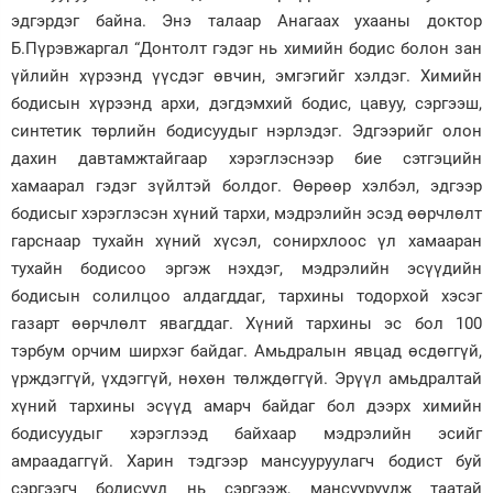
эдгэрдэг байна. Энэ талаар Анагаах ухааны доктор
Б.Пүрэвжаргал “Донтолт гэдэг нь химийн бодис болон зан
үйлийн хүрээнд үүсдэг өвчин, эмгэгийг хэлдэг. Химийн
бодисын хүрээнд архи, дэгдэмхий бодис, цавуу, сэргээш,
синтетик төрлийн бодисуудыг нэрлэдэг. Эдгээрийг олон
дахин давтамжтайгаар хэрэглэснээр бие сэтгэцийн
хамаарал гэдэг зүйлтэй болдог. Өөрөөр хэлбэл, эдгээр
бодисыг хэрэглэсэн хүний тархи, мэдрэлийн эсэд өөрчлөлт
гарснаар тухайн хүний хүсэл, сонирхлоос үл хамааран
тухайн бодисоо эргэж нэхдэг, мэдрэлийн эсүүдийн
бодисын солилцоо алдагддаг, тархины тодорхой хэсэг
газарт өөрчлөлт явагддаг. Хүний тархины эс бол 100
тэрбум орчим ширхэг байдаг. Амьдралын явцад өсдөггүй,
үрждэггүй, үхдэггүй, нөхөн төлждөггүй. Эрүүл амьдралтай
хүний тархины эсүүд амарч байдаг бол дээрх химийн
бодисуудыг хэрэглээд байхаар мэдрэлийн эсийг
амраадаггүй. Харин тэдгээр мансууруулагч бодист буй
сэргээгч бодисууд нь сэргээж, мансууруулж таатай