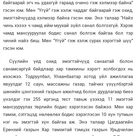
байгаарай эгч нь удахгүй гараад очино гэж хэлмээр байна”
гэсэн юм. Мөн “Үгүй” гэж хэлж чаддаг байгаарай гэж охид,
эмэгтэйчүүдэд хэлмээр байна гэсэн юм. Энэ талаар “Найз
чинь хэзээ ч чамд ийм муухай зүйл санал болгохгүй. Хэрэв
чамд мансууруулах бодис санал болгож байгаа бол тэр
чиний найз биш. Мөн “Үгүй” гэж хэлж сурах хэрэгтэй шүү”
гэсэн юм.
Сүүлийн үед охид эмэгтэйчүүд санаатай болон
санамсаргүй байдлаар хар тамхины хэрэгт холбогдох нь
ихэсжээ. Тодруулбал, Улаанбаатар хотод үйл ажиллагаа
явуулдаг 12 саун, массажны газар, тайчих үзүүлбэртэй
шөнийн цэнгээний газрын ажилчид болон дуудлагаар биеэ
үнэлдэг гэх 255 иргэнд тест тавьж үзэхэд 11 эмэгтэй
мансууруулах төрлийн бодис хэрэглэсэн байжээ. Мөн хар
тамхи, сэтгэцэд нөлөөлөх бодис хэрэглэсэн 10 хүн тутмын
нэг нь эмэгтэй хүн байгаа аж. Энэ талаар Цагдаагийн
Ерөнхий газрын Хар тамхитай тэмцэх газрын Урьдчилан