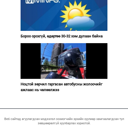
Бороо орохгүй, өдөртөө 30-32 хэм дулаан байна
Ноцтой зөрчил гаргасан автобусны жолоочийг
ажлаас нь чөлөөлжээ
Веб сайтад агуулагдсан мэдээлэл зохиогчийн эрхийн хуулиар хамгаалагдсан тул
зөвшөөрөлгүй хуулбарлах хориотой.