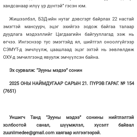
хандсанаар илүү үр дүнтэй” гэсэн юм.
Жишээлбэл, БЗД-ийн нутаг дэвсгэрт байрлах 22 настай
эмэгтэй мансуурч, эцэг эхийгээ зодож байгаа талаар
дуудлага мэдээллийг Цагдаагийн байгууллагад ээж нь
өгчээ. Ингэснээр тус эмэгтэйд ял, шийтгэл оноолгүйгээр
СЭМҮТ-д эмчлүүлж, цаашлаад эцэг эхтэй нь зөвлөлдөж
ОХУ-д эмчилгээнд явуулж эмчүүлсэн байна.
Эх сурвалж: “Зууны мэдээ” сонин
2025 ОНЫ НАЙМДУГААР САРЫН 21. ПҮРЭВ ГАРАГ. № 154
(7651)
Уншигч Танд “Зууны мэдээ” сонины нийтлэлтэй
холбоотой санал, шүүмжлэл, хүсэлт байвал
zuuniimedee@gmail.com хаягаар илгээгээрэй.