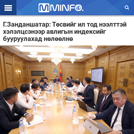
Эхлэл
Г.Занданшатар: Төсвийг ил тод нээлттэй
хэлэлцсэнээр авлигын индексийг
Цаг агаар
бууруулахад нөлөөлнө
Валют ханш
Улс төр
Эдийн засаг
Үзэл бодол
Спорт
Нийгэм
Дэлхий
Энтертайнмэнт