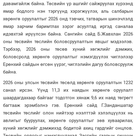
давамгайлж байна. Төсвийн үр ашгийг сайжруулах хүрээнд
ямар бодлого нэн тэргүүнд хэрэгжүүлэх, аль салбарын
хөрөнгө оруулалтыг 2026 онд тэвчих, татварын шинэчлэлд
ямар зарчим баримтлах зэрэг асуултад иргэд саналаа
идэвхтэй ирүүлсэн байна. Сангийн сайд Б.Жавхлан 2026
оны төсвийн төслийн боловсруулалтын явцыг мэдээлэв.
Тэрбээр, 2026 оны төсөв хүний хөгжлийг дэмжих,
боловсролд хөрөнгө оруулалтыг нэмэгдүүлэх чиглэлээр
Ерөнхий сайдын өгсөн үүрэг, чиглэлийн дагуу боловсруулж
байна.
2026 оны улсын төсвийн төсөлд хөрөнгө оруулалтын 1232
санал ирсэн. Үүнд 11,3 их наядын хөрөнгө оруулалт
шаардагдахаар байгааг тодотгон хянаж 9,6 их наяд төгрөгт
багтааж эрэмбэлнэ гэв. Ерөнхий сайд Г.Занданшатар
төсвийн төслийг олон нийтээр нээлттэй хэлэлцүүлэх нь
авлигыг бууруулах, хөрөнгө оруулалтыг зөв хуваарилах,
хүний хөгжлийг дэмжихэд бодитой ахиц гардгийг онцлов.
Төсвийн орлогыг нэмэгдүүлэхэд Засгийн газрын гишүүн