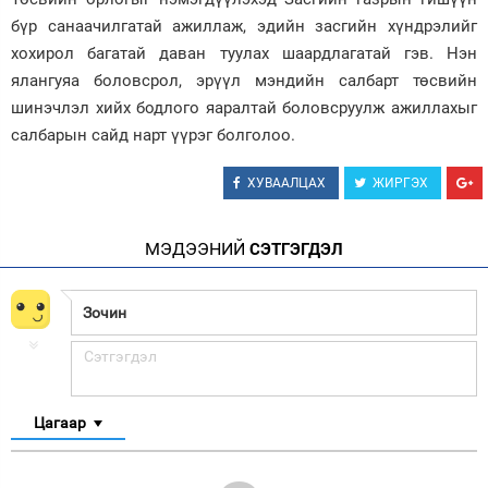
бүр санаачилгатай ажиллаж, эдийн засгийн хүндрэлийг
хохирол багатай даван туулах шаардлагатай гэв. Нэн
ялангуяа боловсрол, эрүүл мэндийн салбарт төсвийн
шинэчлэл хийх бодлого яаралтай боловсруулж ажиллахыг
салбарын сайд нарт үүрэг болголоо.
ХУВААЛЦАХ
ЖИРГЭХ
МЭДЭЭНИЙ
СЭТГЭГДЭЛ
Цагаар