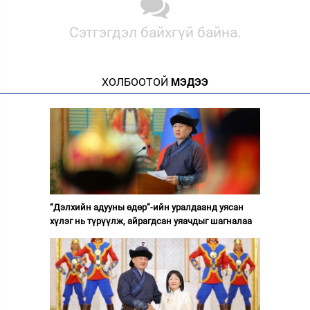
Сэтгэгдэл байхгүй байна.
ХОЛБООТОЙ
МЭДЭЭ
“Дэлхийн адууны өдөр”-ийн уралдаанд уясан
хүлэг нь түрүүлж, айрагдсан уяачдыг шагналаа