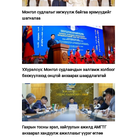
Монгол судлалыг хөгжүүлж байгаа эрхмүүдийг
шагналаа
У.Хүрэлсүх: Монгол судлаачдын залгамж холбоог
бэхжүүлэхэд онцгой анхаарах шаардлагатай
Газрын тосны эрэл, хайгуулын ажилд АМГТГ
анхаарал хандуулж ажиллахыг үүрэг өглөө