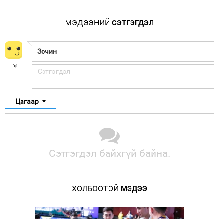
МЭДЭЭНИЙ
СЭТГЭГДЭЛ
Цагаар
Сэтгэгдэл байхгүй байна.
ХОЛБООТОЙ
МЭДЭЭ