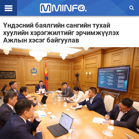
Эхлэл
Үндэсний баялгийн сангийн тухай
хуулийн хэрэгжилтийг эрчимжүүлэх
Цаг агаар
Ажлын хэсэг байгуулав
Валют ханш
Улс төр
Эдийн засаг
Үзэл бодол
Спорт
Нийгэм
Дэлхий
Энтертайнмэнт