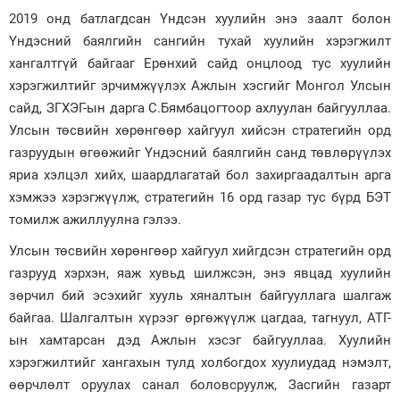
2019 онд батлагдсан Үндсэн хуулийн энэ заалт болон
Үндэсний баялгийн сангийн тухай хуулийн хэрэгжилт
хангалтгүй байгааг Ерөнхий сайд онцлоод тус хуулийн
хэрэгжилтийг эрчимжүүлэх Ажлын хэсгийг Монгол Улсын
сайд, ЗГХЭГ-ын дарга С.Бямбацогтоор ахлуулан байгууллаа.
Улсын төсвийн хөрөнгөөр хайгуул хийсэн стратегийн орд
газруудын өгөөжийг Үндэсний баялгийн санд төвлөрүүлэх
яриа хэлцэл хийх, шаардлагатай бол захиргаадалтын арга
хэмжээ хэрэгжүүлж, стратегийн 16 орд газар тус бүрд БЭТ
томилж ажиллуулна гэлээ.
Улсын төсвийн хөрөнгөөр хайгуул хийгдсэн стратегийн орд
газрууд хэрхэн, яаж хувьд шилжсэн, энэ явцад хуулийн
зөрчил бий эсэхийг хууль хяналтын байгууллага шалгаж
байгаа. Шалгалтын хүрээг өргөжүүлж цагдаа, тагнуул, АТГ-
ын хамтарсан дэд Ажлын хэсэг байгууллаа. Хуулийн
хэрэгжилтийг хангахын тулд холбогдох хуулиудад нэмэлт,
өөрчлөлт оруулах санал боловсруулж, Засгийн газарт