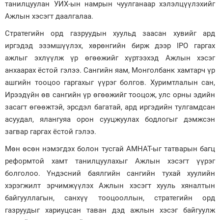
танилцуулан УИХ-ын намрын чуулганаар хэлэлцүүлэхийг
Ажлын хэсэгт даалгалаа.
Стратегийн орд газруудын хуульд заасан хувийг ард
иргэдэд эзэмшүүлэх, хөрөнгийн бирж дээр IPO гаргах
ажлыг эхлүүлж үр өгөөжийг хүртээхэд Ажлын хэсэг
анхаарах ёстой гэлээ. Сангийн яам, Монголбанк хамтарч үр
ашгийн тооцоо гаргахыг үүрэг болгов. Хуримтлалын сан,
Ирээдүйн өв сангийн үр өгөөжийг тооцож, улс орны эдийн
засагт өгөөжтэй, эрсдэл багатай, ард иргэдийн тулгамдсан
асуудал, ялангуяа орон сууцжуулах бодлогыг дэмжсэн
загвар гаргах ёстой гэлээ.
Мөн өсөн нэмэгдэх болон тусгай АМНАТ-ыг татварын багц
реформтой хамт танилцуулахыг Ажлын хэсэгт үүрэг
болголоо. Үндэсний баялгийн сангийн тухай хуулийн
хэрэгжилт эрчимжүүлэх Ажлын хэсэгт хууль хяналтын
байгууллагын, санхүү тооцооллын, стратегийн орд
газруудыг хариуцсан таван дэд ажлын хэсэг байгуулж