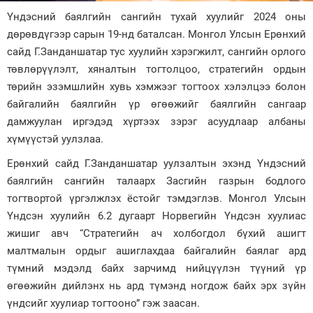
Үндэсний баялгийн сангийн тухай хуулийг 2024 оны
Зурхай
дөрөвдүгээр сарын 19-нд баталсан. Монгол Улсын Ерөнхий
сайд Г.Занданшатар тус хуулийн хэрэгжилт, сангийн орлого
төвлөрүүлэлт, хяналтын тогтолцоо, стратегийн ордын
төрийн эзэмшлийн хувь хэмжээг тогтоох хэлэлцээ болон
байгалийн баялгийн үр өгөөжийг баялгийн сангаар
дамжуулан иргэдэд хүртээх зэрэг асуудлаар албаны
хүмүүстэй уулзлаа.
Ерөнхий сайд Г.Занданшатар уулзалтын эхэнд Үндэсний
баялгийн сангийн талаарх Засгийн газрын бодлого
тогтвортой үргэлжлэх ёстойг тэмдэглэв. Монгол Улсын
Үндсэн хуулийн 6.2 дугаарт Норвегийн Үндсэн хуулиас
жишиг авч “Стратегийн ач холбогдол бүхий ашигт
малтмалын ордыг ашиглахдаа байгалийн баялаг ард
түмний мэдэлд байх зарчимд нийцүүлэн түүний үр
өгөөжийн дийлэнх нь ард түмэнд ногдож байх эрх зүйн
үндсийг хуулиар тогтооно” гэж заасан.