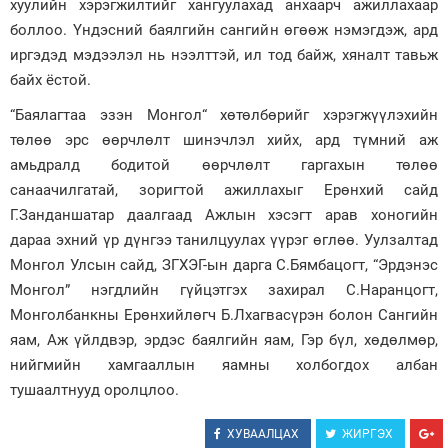
хуулийн хэрэгжилтийг хангуулахад анхаарч ажиллахаар
боллоо. Үндэсний баялгийн сангийн өгөөж нэмэгдэж, ард
иргэдэд мэдээлэл нь нээлттэй, ил тод байж, хяналт тавьж
байх ёстой.
“Баялагтаа эзэн Монгол“ хөтөлбөрийг хэрэгжүүлэхийн
төлөө эрс өөрчлөлт шинэчлэл хийх, ард түмний аж
амьдралд бодитой өөрчлөлт гаргахын төлөө
санаачилгатай, зоригтой ажиллахыг Ерөнхий сайд
Г.Занданшатар даалгаад Ажлын хэсэгт арав хоногийн
дараа эхний үр дүнгээ танилцуулах үүрэг өглөө. Уулзалтад
Монгол Улсын сайд, ЗГХЭГ-ын дарга С.Бямбацогт, “Эрдэнэс
Монгол” нэгдлийн гүйцэтгэх захирал С.Наранцогт,
Монголбанкны Ерөнхийлөгч Б.Лхагвасүрэн болон Сангийн
яам, Аж үйлдвэр, эрдэс баялгийн яам, Гэр бүл, хөдөлмөр,
нийгмийн хамгааллын яамны холбогдох албан
тушаалтнууд оролцлоо.
ХУВААЛЦАХ
ЖИРГЭХ