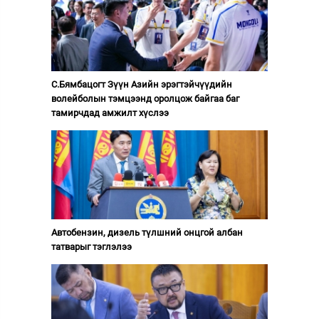
С.Бямбацогт Зүүн Азийн эрэгтэйчүүдийн
волейболын тэмцээнд оролцож байгаа баг
тамирчдад амжилт хүслээ
Автобензин, дизель түлшний онцгой албан
татварыг тэглэлээ