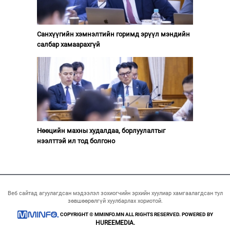
Санхүүгийн хэмнэлтийн горимд эрүүл мэндийн
салбар хамаарахгүй
Нөөцийн махны худалдаа, борлуулалтыг
нээлттэй ил тод болгоно
Веб сайтад агуулагдсан мэдээлэл зохиогчийн эрхийн хуулиар хамгаалагдсан тул
зөвшөөрөлгүй хуулбарлах хориотой.
COPYRIGHT © MMINFO.MN ALL RIGHTS RESERVED. POWERED BY
HUREEMEDIA.