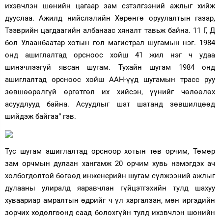
ихэвчлэн шөнийн цагаар зам сэтэлгээний ажлыг хийж
дууслаа. Ажилд нийслэлийн Хөрөнгө оруулалтын газар,
Тээврийн цагдаагийн албанаас хяналт тавьж байна. 11 Г, Д
бол Улаанбаатар хотын гол магистрал шугамын нэг. 1984
онд ашиглалтад орсноос хойш 41 жил нэг ч удаа
шинэчлээгүй явсан шугам. Тухайн шугам 1984 онд
ашиглалтад орсноос хойш ААН-үүд шугамын трасс руу
зөвшөөрөлгүй өргөтгөл их хийсэн, үүнийг чөлөөлөх
асуудлууд байна. Асуудлыг шат шатанд зөвшилцөөд
шийдэж байгаа” гэв.
Тус шугам ашиглалтад орсноор хотын төв орчим, Төмөр
зам орчмын дулаан хангамж 20 орчим хувь нэмэгдэх ач
холбогдолтой бөгөөд инженерийн шугам сүлжээний ажлыг
дулааны улиралд яаравчлан гүйцэтгэхийн тулд шахуу
хуваариар амралтын өдрийг ч үл харгалзан, мөн иргэдийн
зорчих хөдөлгөөнд саад болохгүйн тулд ихэвчлэн шөнийн