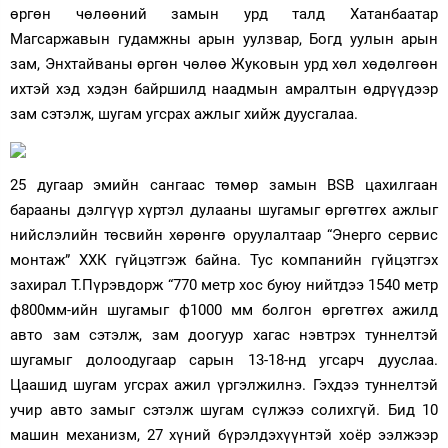
өргөн чөлөөний замын урд талд Хатанбаатар
Магсаржавын гудамжны арын уулзвар, Богд уулын арын
зам, Энхтайваны өргөн чөлөө Жуковын урд хөл хөдөлгөөн
ихтэй хэд хэдэн байршилд наадмын амралтын өдрүүдээр
зам сэтэлж, шугам угсрах ажлыг хийж дуусгалаа.
25 дугаар эмийн сангаас төмөр замын BSB цахилгаан
барааны дэлгүүр хүртэл дулааны шугамыг өргөтгөх ажлыг
нийслэлийн төсвийн хөрөнгө оруулалтаар “Энерго сервис
монтаж” ХХК гүйцэтгэж байна. Тус компанийн гүйцэтгэх
захирал Т.Пүрэвдорж “770 метр хос буюу нийтдээ 1540 метр
ф800мм-ийн шугамыг ф1000 мм болгон өргөтгөх ажилд
авто зам сэтэлж, зам доогуур хагас нэвтрэх туннелтэй
шугамыг долоодугаар сарын 13-18-нд угсарч дууслаа.
Цаашид шугам угсрах ажил үргэлжилнэ. Гэхдээ туннелтэй
учир авто замыг сэтэлж шугам сүлжээ солихгүй. Бид 10
машин механизм, 27 хүний бүрэлдэхүүнтэй хоёр ээлжээр