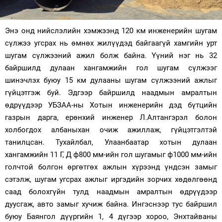
Зурхай
Энэ онд нийслэлийн хэмжээнд 120 км инженерийн шугам
сүлжээ угсрах нь өмнөх жилүүдэд байгаагүй хамгийн урт
шугам сүлжээний ажил болж байна. Үүний нэг нь 32
байршилд дулаан хангамжийн гол шугам сүлжээг
шинэчлэх буюу 15 км дулааны шугам сүлжээний ажлыг
гүйцэтгэж буй. Эдгээр байршилд наадмын амралтын
өдрүүдээр УБЗАА-ны Хотын инженерийн дэд бүтцийн
газрын дарга, ерөнхий инженер Л.Алтангэрэл болон
холбогдох албаныхан очиж ажиллаж, гүйцэтгэлтэй
танилцсан. Тухайлбал, Улаанбаатар хотын дулаан
хангамжийн 11 Г, Д ф800 мм-ийн гол шугамыг ф1000 мм-ийн
голчтой болгон өргөтгөх ажлын хүрээнд үндсэн замыг
сэтэлж, шугам угсрах ажлыг иргэдийн зорчих хөдөлгөөнд
саад болохгүйн тулд наадмын амралтын өдрүүдээр
дуусгаж, авто замыг хучиж байна. Ингэснээр тус байршил
буюу Баянгол дүүргийн 1, 4 дүгээр хороо, Энхтайваны