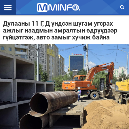
Эхлэл
Дулааны 11 Г, Д үндсэн шугам угсрах
ажлыг наадмын амралтын өдрүүдээр
Цаг агаар
гүйцэтгэж, авто замыг хучиж байна
Валют ханш
Улс төр
Эдийн засаг
Үзэл бодол
Спорт
Нийгэм
Дэлхий
Энтертайнмэнт