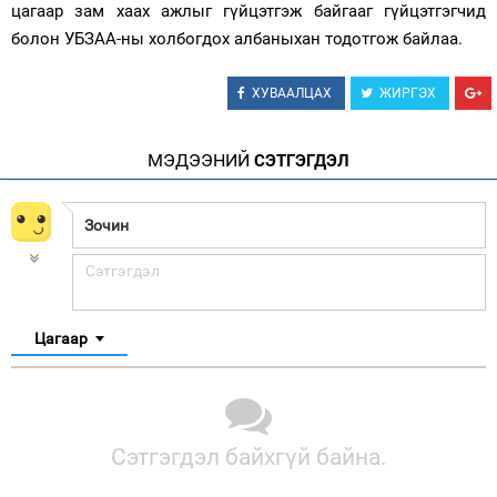
цагаар зам хаах ажлыг гүйцэтгэж байгааг гүйцэтгэгчид
болон УБЗАА-ны холбогдох албаныхан тодотгож байлаа.
ХУВААЛЦАХ
ЖИРГЭХ
МЭДЭЭНИЙ
СЭТГЭГДЭЛ
Цагаар
Сэтгэгдэл байхгүй байна.