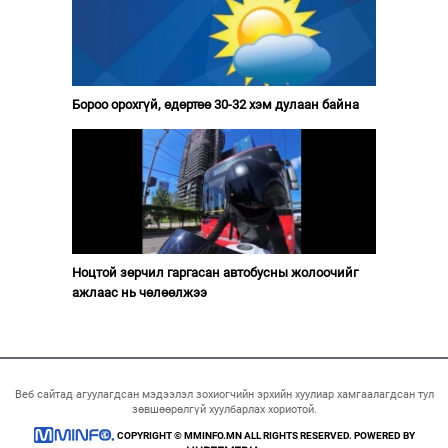
Бороо орохгүй, өдөртөө 30-32 хэм дулаан байна
Ноцтой зөрчил гаргасан автобусны жолоочийг
ажлаас нь чөлөөлжээ
Веб сайтад агуулагдсан мэдээлэл зохиогчийн эрхийн хуулиар хамгаалагдсан тул
зөвшөөрөлгүй хуулбарлах хориотой.
COPYRIGHT © MMINFO.MN ALL RIGHTS RESERVED. POWERED BY