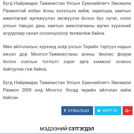
Бүгд Найрамдах Тажикистан Улсын Ерөнхийлөгч Эмомали
Рахмонтай албан ёсны хэлэлцээ хийж, харилцаа, хамтын
ажиллагааг өргөжүүлэн хөгжүүлэх болон бүс нутаг, олон
улсын тавцан дахь хамтын ажиллагааны өргөн хүрээний
асуудлаар санал солилцохоор төлөвлөж байна.
Мөн айлчлалын хүрээнд хоёр улсын Төрийн тэргүүн нарын
ивээл дор Монгол-Тажикистаны анхны бизнес форум
болон соёлын тоглолт зэрэг арга хэмжээг зохион
байгуулах гэж байна.
Бүгд Найрамдах Тажикистан Улсын Ерөнхийлөгч Эмомали
Рахмон 2009 онд Монгол Улсад төрийн айлчлал хийж
байсан.
ХУВААЛЦАХ
ЖИРГЭХ
МЭДЭЭНИЙ
СЭТГЭГДЭЛ