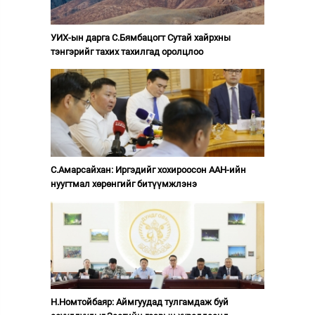
УИХ-ын дарга С.Бямбацогт Сутай хайрхны
тэнгэрийг тахих тахилгад оролцлоо
С.Амарсайхан: Иргэдийг хохироосон ААН-ийн
нуугтмал хөрөнгийг битүүмжлэнэ
Н.Номтойбаяр: Аймгуудад тулгамдаж буй