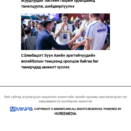
асуудлуудыг Засгийн газрын хуралдаанд
танилцуулж, шийдвэрлүүлнэ
С.Бямбацогт Зүүн Азийн эрэгтэйчүүдийн
волейболын тэмцээнд оролцож байгаа баг
тамирчдад амжилт хүслээ
Веб сайтад агуулагдсан мэдээлэл зохиогчийн эрхийн хуулиар хамгаалагдсан тул
зөвшөөрөлгүй хуулбарлах хориотой.
COPYRIGHT © MMINFO.MN ALL RIGHTS RESERVED. POWERED BY
HUREEMEDIA.