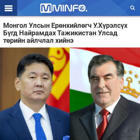
Эхлэл
Монгол Улсын Ерөнхийлөгч У.Хүрэлсүх
Бүгд Найрамдах Тажикистан Улсад
Цаг агаар
төрийн айлчлал хийнэ
Валют ханш
Улс төр
Эдийн засаг
Үзэл бодол
Спорт
Нийгэм
Дэлхий
Энтертайнмэнт