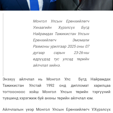
Зурхай
Монгол Улсын Ерөнхийлөгч
Ухнаагийн Хүрэлсүх Бүгд
Найрамдах Тажикистан Улсын
Ерөнхийлөгч Эмомали
Рахмоны урилгаар 2025 оны 07
дугаар сарын 23-26-ны
өдрүүдэд тус улсад төрийн
айлчлал хийнэ.
Энэхүү айлчлал нь Монгол Улс Бүгд Найрамдах
Тажикистан Улстай 1992 онд дипломат харилцаа
тогтоосноос хойш Монгол Улсын төрийн тэргүүний
түвшинд хэрэгжиж буй анхны төрийн айлчлал юм.
Айлчлалын үеэр Монгол Улсын Ерөнхийлөгч У.Хүрэлсүх