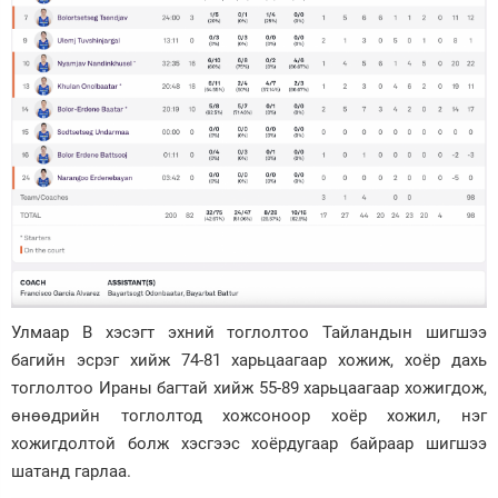
Улмаар В хэсэгт эхний тоглолтоо Тайландын шигшээ
багийн эсрэг хийж 74-81 харьцаагаар хожиж, хоёр дахь
тоглолтоо Ираны багтай хийж 55-89 харьцаагаар хожигдож,
өнөөдрийн тоглолтод хожсоноор хоёр хожил, нэг
хожигдолтой болж хэсгээс хоёрдугаар байраар шигшээ
шатанд гарлаа.