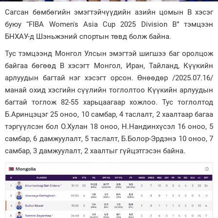
Сагсан бөмбөгийн эмэгтэйчүүдийн азийн цомын В хэсэг
Зурхай
буюу “FIBA Women's Asia Cup 2025 Division B” тэмцээн
БНХАУ-д Шэньжэний спортын төвд болж байна.
Тус тэмцээнд Монгол Улсын эмэгтэй шигшээ баг оролцож
байгаа бөгөөд В хэсэгт Монгол, Иран, Тайланд, Күүкийн
арлуудын багтай нэг хэсэгт орсон. Өнөөдөр /2025.07.16/
манай охид хэсгийн сүүлийн тоглолтоо Күүкийн арлуудын
багтай тоглож 82-55 харьцаагаар хожлоо. Тус тоглолтод
Б.Аринцэцэг 25 оноо, 10 самбар, 4 таслалт, 2 хаалтаар багаа
тэргүүлсэн бол О.Хулан 18 оноо, Н.Нандинхүсэл 16 оноо, 5
самбар, 6 дамжуулалт, 5 таслалт, Б.Болор-Эрдэнэ 10 оноо, 7
самбар, 3 дамжуулалт, 2 хаалтыг гүйцэтгэсэн байна.