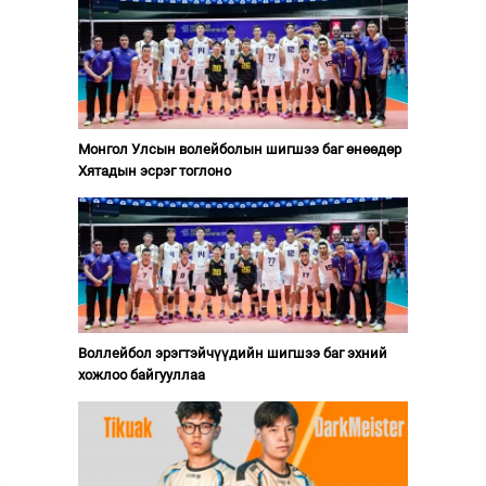
Монгол Улсын волейболын шигшээ баг өнөөдөр
Хятадын эсрэг тоглоно
Воллейбол эрэгтэйчүүдийн шигшээ баг эхний
хожлоо байгууллаа