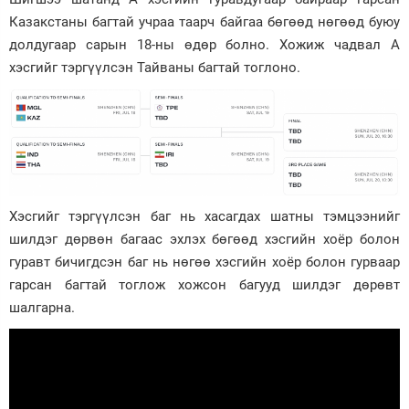
Казакстаны багтай учраа таарч байгаа бөгөөд нөгөөд буюу
долдугаар сарын 18-ны өдөр болно. Хожиж чадвал А
хэсгийг тэргүүлсэн Тайваны багтай тоглоно.
Хэсгийг тэргүүлсэн баг нь хасагдах шатны тэмцээнийг
шилдэг дөрвөн багаас эхлэх бөгөөд хэсгийн хоёр болон
гуравт бичигдсэн баг нь нөгөө хэсгийн хоёр болон гурваар
гарсан багтай тоглож хожсон багууд шилдэг дөрөвт
шалгарна.