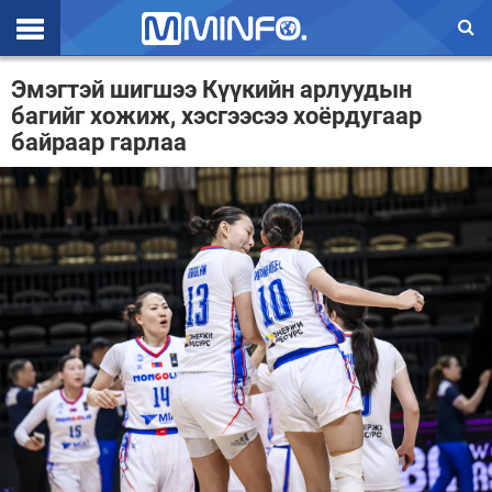
Эхлэл
Эмэгтэй шигшээ Күүкийн арлуудын
багийг хожиж, хэсгээсээ хоёрдугаар
Цаг агаар
байраар гарлаа
Валют ханш
Улс төр
Эдийн засаг
Үзэл бодол
Спорт
Нийгэм
Дэлхий
Энтертайнмэнт