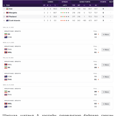
Шигшээ шатанд А хэсгийн гуравдугаар байраар гарсан