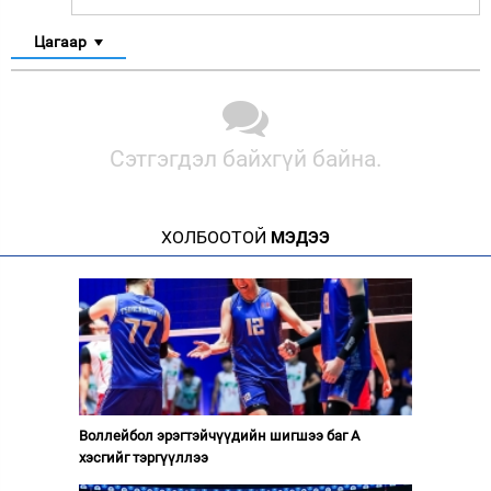
Цагаар
Сэтгэгдэл байхгүй байна.
ХОЛБООТОЙ
МЭДЭЭ
Воллейбол эрэгтэйчүүдийн шигшээ баг А
хэсгийг тэргүүллээ