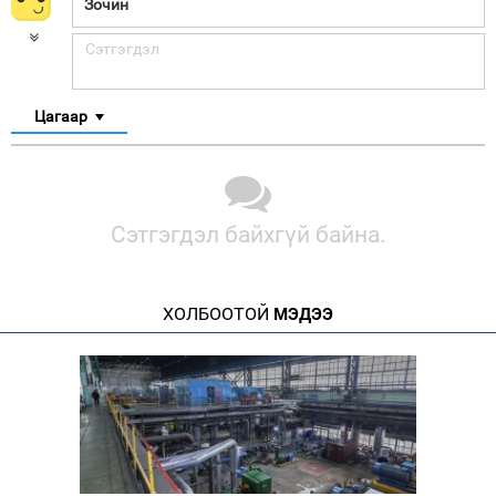
Цагаар
Сэтгэгдэл байхгүй байна.
ХОЛБООТОЙ
МЭДЭЭ