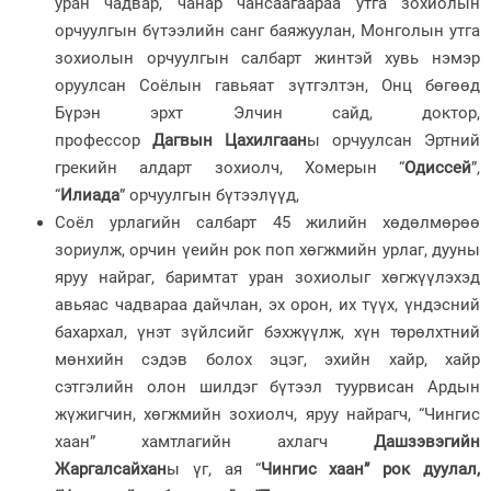
уран чадвар, чанар чансаагаараа утга зохиолын
орчуулгын бүтээлийн санг баяжуулан, Монголын утга
зохиолын орчуулгын салбарт жинтэй хувь нэмэр
оруулсан Соёлын гавьяат зүтгэлтэн, Онц бөгөөд
Бүрэн эрхт Элчин сайд, доктор,
профессор
Дагвын
Цахилгаан
ы орчуулсан Эртний
грекийн алдарт зохиолч, Хомерын “
Одиссей
”,
“
Илиада
” орчуулгын бүтээлүүд,
Соёл урлагийн салбарт 45 жилийн хөдөлмөрөө
зориулж, орчин үеийн рок поп хөгжмийн урлаг, дууны
яруу найраг, баримтат уран зохиолыг хөгжүүлэхэд
авьяас чадвараа дайчлан, эх орон, их түүх, үндэсний
бахархал, үнэт зүйлсийг бэхжүүлж, хүн төрөлхтний
мөнхийн сэдэв болох эцэг, эхийн хайр, хайр
сэтгэлийн олон шилдэг бүтээл туурвисан Ардын
жүжигчин, хөгжмийн зохиолч, яруу найрагч, “Чингис
хаан” хамтлагийн ахлагч
Дашзэвэгийн
Жаргалсайхан
ы үг, ая “
Чингис хаан” рок дуулал,