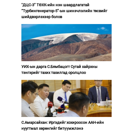
"ДЦС-3” ТӨХК-ийн нэн шаардлагатай
“Турбингенератор-5”-ын шинэчлэлийн төсвийг
шийдвэрлэхээр болов
УИХ-ын дарга С.Бямбацогт Сутай хайрхны
тэнгэрийг тахих тахилгад оролцлоо
С.Амарсайхан: Иргэдийг хохироосон ААН-ийн
нуугтмал хөрөнгийг битүүмжлэнэ