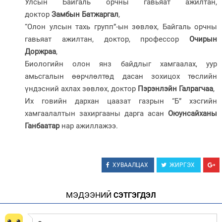
Улсын Байгаль орчны гавьяат ажилтан,
доктор
Замбын Батжаргал
,
“Олон улсын тахь групп”-ын зөвлөх, Байгаль орчны
гавьяат ажилтан, доктор, профессор
Очирын
Доржраа
,
Биологийн олон янз байдлыг хамгаалах, уур
амьсгалын өөрчлөлтөд дасан зохицох төслийн
үндэсний ахлах зөвлөх, доктор
Пэрэнлэйн Галрагчаа
,
Их говийн дархан цаазат газрын “Б” хэсгийн
хамгаалалтын захиргааны дарга асан
Оюунсайханы
Ганбаатар
нар ажиллажээ.
ХУВААЛЦАХ
ЖИРГЭХ
МЭДЭЭНИЙ
СЭТГЭГДЭЛ