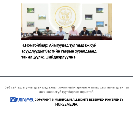
Н.Номтойбаяр: Аймгуудад тулгамдаж буй
асуудлуудыг Засгийн газрын хуралдаанд
танилцуулж, шийдвэрлүүлнэ
Веб сайтад агуулагдсан мэдээлэл зохиогчийн эрхийн хуулиар хамгаалагдсан тул
зөвшөөрөлгүй хуулбарлах хориотой.
COPYRIGHT © MMINFO.MN ALL RIGHTS RESERVED. POWERED BY
HUREEMEDIA.