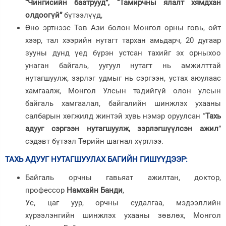
“Чингисийн баатрууд”, “Тамирчны ялалт хямдхан
олдоогүй”
бүтээлүүд,
Өнө эртнээс Төв Ази болон Монгол орны говь, ойт
хээр, тал хээрийн нутагт тархан амьдарч, 20 дугаар
зууны дунд үед бүрэн устсан тахийг эх орныхоо
унаган байгаль, уугуул нутагт нь амжилттай
нутагшуулж, зэрлэг удмыг нь сэргээн, устах аюулаас
хамгаалж, Монгол Улсын төдийгүй олон улсын
байгаль хамгаалал, байгалийн шинжлэх ухааны
салбарын хөгжилд жинтэй хувь нэмэр оруулсан “
Тахь
адууг сэргээн нутагшуулж, зэрлэгшүүлсэн ажил
”
сэдэвт бүтээл Төрийн шагнал хүртлээ.
ТАХЬ АДУУГ НУТАГШУУЛАХ БАГИЙН ГИШҮҮДЭЭР:
Байгаль орчны гавьяат ажилтан, доктор,
профессор
Намхайн Банди
,
Ус, цаг уур, орчны судалгаа, мэдээллийн
хүрээлэнгийн шинжлэх ухааны зөвлөх, Монгол