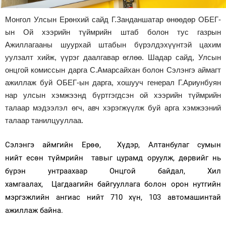
Зурхай
Монгол Улсын Ерөнхий сайд Г.Занданшатар өнөөдөр ОБЕГ-
ын Ой хээрийн түймрийн штаб болон тус газрын
Ажиллагааны шуурхай штабын бүрэлдэхүүнтэй цахим
уулзалт хийж, үүрэг даалгавар өглөө. Шадар сайд, Улсын
онцгой комиссын дарга С.Амарсайхан болон Сэлэнгэ аймагт
ажиллаж буй ОБЕГ-ын дарга, хошууч генерал Г.Ариунбуян
нар улсын хэмжээнд бүртгэгдсэн ой хээрийн түймрийн
талаар мэдээлэл өгч, авч хэрэгжүүлж буй арга хэмжээний
талаар танилцууллаа.
Сэлэнгэ аймгийн Ерөө,
Хүдэр, Алтанбулаг сумын
нийт
есөн түймрийн
тавыг цурамд оруулж, дөрвийг нь
бүрэн унтраахаар Онцгой байдал, Хил
хамгаалах,
Цагдаагийн байгууллага болон орон нутгийн
мэргэжлийн ангиас нийт 710 хүн, 103 автомашинтай
ажиллаж байна.