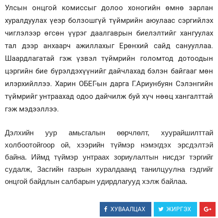
Улсын онцгой комиссыг долоо хоногийн өмнө зарлан
хуралдуулах үеэр болзошгүй түймрийн аюулаас сэргийлэх
чиглэлээр өгсөн үүрэг даалгаврын биелэлтийг хангуулах
тал дээр анхаарч ажиллахыг Ерөнхий сайд санууллаа.
Шаардлагатай гэж үзвэл түймрийн голомтод дотоодын
цэргийн бие бүрэлдэхүүнийг дайчлахад бэлэн байгааг мөн
илэрхийллээ. Харин ОБЕГ-ын дарга Г.Ариунбуян Сэлэнгийн
түймрийг унтраахад одоо дайчилж буй хүч нөөц хангалттай
гэж мэдээллээ.
Дэлхийн уур амьсгалын өөрчлөлт, хуурайшилттай
холбоотойгоор ой, хээрийн түймэр нэмэгдэх эрсдэлтэй
байна. Иймд түймэр унтраах зориулалтын нисдэг тэргийг
судалж, Засгийн газрын хуралдаанд танилцуулна гэдгийг
онцгой байдлын салбарын удирдлагууд хэлж байлаа.
ХУВААЛЦАХ
ЖИРГЭХ