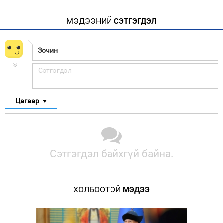
МЭДЭЭНИЙ
СЭТГЭГДЭЛ
Цагаар
Сэтгэгдэл байхгүй байна.
ХОЛБООТОЙ
МЭДЭЭ