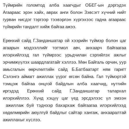
Түймрийн голомтод алба хаагчдыг ОБЕГ-ын дэргэдэх
Агаараас эрэн хайх, аврах анги болон Зэвсэгт хүчний нийт
гурван нисдэг тэргээр тээвэрлэн хүргэхээс гадна агаараас
түймрийн тандалт хийж байгаа ажээ.
Ерөнхий сайд Г.Занданшатар ой хээрийн түймэр болон цаг
агаарын мэдээллийг тогтмол авч, анхаарч байгаагаа
илэрхийлээд гал түймрээс урьдчилан сэргийлэх ажлыг
эрчимжүүлэх шаардлагатайг хэллээ. Мөн Байгаль орчин, уур
амьсгалын өөрчлөлтийн сайд Б.Батбаатарт ням гаригт
Сэлэнгэ аймагт ажиллах үүрэг өгсөн байна. Гал түймэртэй
тэмцэж байгаа онцгой байдлын алба хаагчид, нутгийн
иргэдэд Ерөнхий сайд Г.Занданшатар талархал
илэрхийллээ. Хүнд хэцүү цаг үед эрсдэлээс үл эмээн
ажиллаж буй тэднээр бахархаж байгаагаа илэрхийлээд
хөдөлмөрийн аюулгүй байдлыг сайтар хангаж, анхааралтай
ажиллахыг хүслээ.