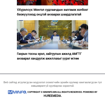
У.Хүрэлсүх: Монгол судлаачдын залгамж холбоог
бэхжүүлэхэд онцгой анхаарах шаардлагатай
Газрын тосны эрэл, хайгуулын ажилд АМГТГ
анхаарал хандуулж ажиллахыг үүрэг өглөө
Веб сайтад агуулагдсан мэдээлэл зохиогчийн эрхийн хуулиар хамгаалагдсан тул
зөвшөөрөлгүй хуулбарлах хориотой.
COPYRIGHT © MMINFO.MN ALL RIGHTS RESERVED. POWERED BY
HUREEMEDIA.