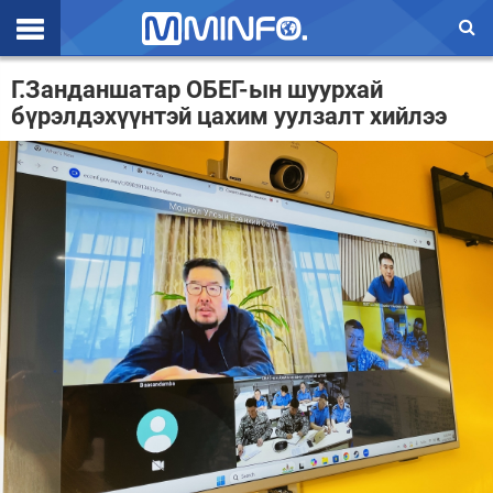
Эхлэл
Г.Занданшатар ОБЕГ-ын шуурхай
бүрэлдэхүүнтэй цахим уулзалт хийлээ
Цаг агаар
Валют ханш
Улс төр
Эдийн засаг
Үзэл бодол
Спорт
Нийгэм
Дэлхий
Энтертайнмэнт