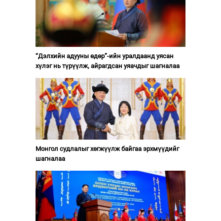
“Дэлхийн адууны өдөр”-ийн уралдаанд уясан
хүлэг нь түрүүлж, айрагдсан уяачдыг шагналаа
Монгол судлалыг хөгжүүлж байгаа эрхмүүдийг
шагналаа