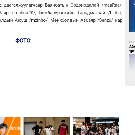
д дасгалжуулагчаар Баянбатын Эрдэнэдалай /maaRaa/,
яр /Techno4K/, Бямбасүрэнгийн Гарьдмагнай /bLitz/,
1
болдын Аюуш /mzinho/, Мөнхболдын Азбаяр /Senzu/ нар
Са
мэ
ФОТО:
2
Ай
үрг
1
Нө
нээ
2
Эн
сур