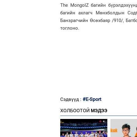
The MongolZ багийн бүрэлдэхүүн
багийн ахлагч Мөнхболдын Содба
Банзрагчийн Өсөхбаяр /910/, Бат
тоглоно.
#E-Sport
Сэдвүүд :
ХОЛБООТОЙ
МЭДЭЭ