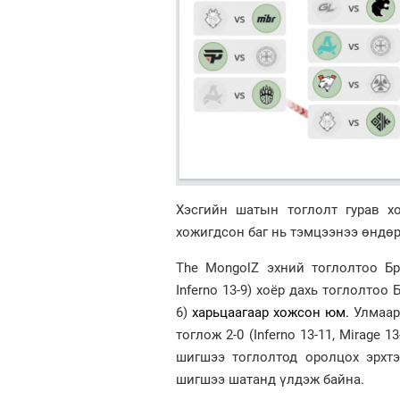
Хэсгийн шатын тоглолт гурав х
хожигдсон баг нь тэмцээнээ өндө
The MongolZ эхний тоглолтоо Браз
Inferno 13-9) хоёр дахь тоглолтоо
6)
харьцаагаар хожсон юм.
Улмаар 
тоглож 2-0 (Inferno 13-11, Mirage
шигшээ тоглолтод оролцох эрхтэ
шигшээ шатанд үлдэж байна.