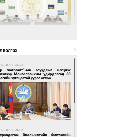
3 цагийн өмнө өмнө
өөдөр тэгш тоогоор төгссөн улсын
гаартай автомашинтай иргэдэд шатахуун
Л
БОЛГОХ
гоно
026-07-30 өмнө
ар жагсаалт”-ын асуудлыг цэгцлэх
глэлээр Монголбанкны удирдлагад 30
огийн хугацаатай үүрэг өглөө
3 цагийн өмнө өмнө
Бямбацогт Зүүн Азийн эрэгтэйчүүдийн
лейболын тэмцээнд оролцож байгаа баг
мирчдад амжилт хүслээ
026-07-30 өмнө
Пүрэвдагва: Өвөлжилтийн бэлтгэлийн