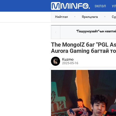
ЭХЛЭЛ
УЛ
Нийтлэл
•
Ярилцлага
•
Су
“Гашуунсухайт”-ын нээлтийг
The MongolZ баг "PGL A
Aurora Gaming багтай т
Kuzmo
2025-05-16