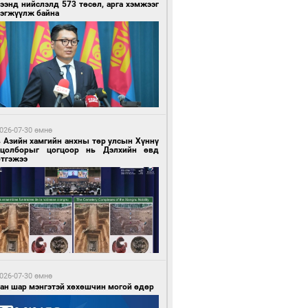
ээнд нийслэлд 573 төсөл, арга хэмжээг
рэгжүүлж байна
3 цагийн өмнө өмнө
гтуугаар тээврийн хэрэгсэл жолоодсон
зөрчил бүртгэгдлээ
026-07-30 өмнө
в Азийн хамгийн анхны төр улсын Хүннү
гцолборыг цогцоор нь Дэлхийн өвд
ртгэжээ
3 цагийн өмнө өмнө
тобензин, дизель түлшний онцгой албан
варыг тэглэлээ
026-07-30 өмнө
ван шар мэнгэтэй хөхөшчин могой өдөр