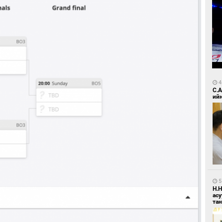
4
С.
ий
5
Н.
ас
та