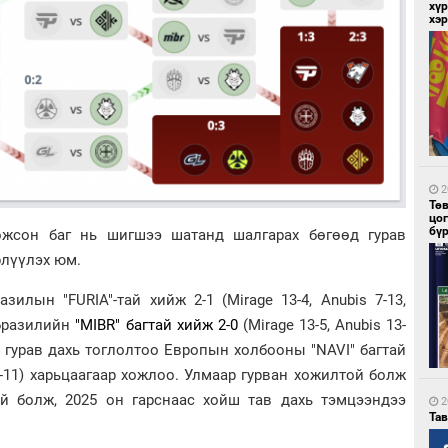
хүр
хэ
1
Со
95 
2
Тө
цо
бү
ожсон баг нь шигшээ шатанд шалгарах бөгөөд гурав
рлүүлэх юм.
илын "FURIA"-тай хийж 2-1 (Mirage 13-4, Anubis 7-13,
1
Ав
 Бразилийн
"MIBR" багтай хийж 2-0
(Mirage 13-5, Anubis 13-
тат
гурав дахь тоглолтоо Европын холбооны "NAVI" багтай
 13-11) харьцаагаар хожлоо. Улмаар гурван хожилтой болж
й болж, 2025 он гарснаас хойш тав дахь тэмцээндээ
2
Та