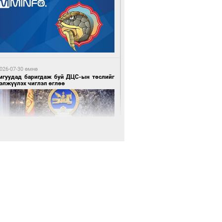
3 цагийн өмнө өмнө
нхүүгийн хэмнэлтийн горимд эрүүл
ндийн салбар хамаарахгүй
026-07-30 өмнө
мгуудад баригдаж буй ДЦС-ын төслийг
элжүүлэх чиглэл өглөө
3 цагийн өмнө өмнө
өцийн махны худалдаа, борлуулалтыг
лттэй ил тод болгоно
026-07-30 өмнө
э намар 1-6 дугаар ангийн хүүхдүүдэд
гуулийн автобус үйлчилнэ