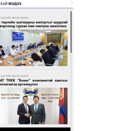
РХАЙ
МЭДЭЭ
 цагийн өмнө өмнө
х төрлийн шатахууны импортыг шуурхай
вэрлэхэд гурван яам хамтран ажиллана
 цагийн өмнө өмнө
АТ ТӨХК “Боинг” компанитай хамтын
иллагаагаа өргөжүүлнэ