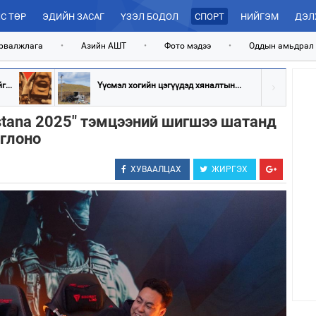
С ТӨР
ЭДИЙН ЗАСАГ
ҮЗЭЛ БОДОЛ
СПОРТ
НИЙГЭМ
ДЭЛ
рвалжлага
•
Азийн АШТ
•
Фото мэдээ
•
Оддын амьдрал
...
Үүсмэл хогийн цэгүүдэд хяналтын...
stana 2025" тэмцээний шигшээ шатанд
оглоно
ХУВААЛЦАХ
ЖИРГЭХ