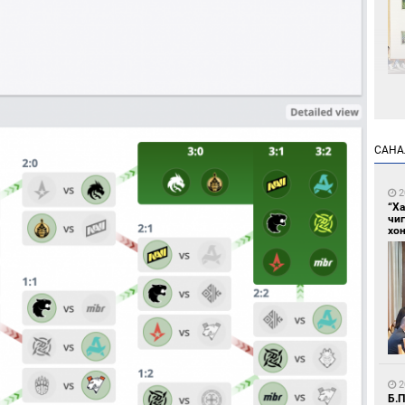
1
Өн
ду
САНА
ол
2
“Х
чи
хон
1
С.
во
та
2
Б.