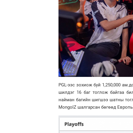
PGL-ээс зохиож буй 1,250,000 ам.
шилдэг 16 баг тоглож байгаа би
найман багийн шигшээ шатны тогл
MongolZ шалгарсан бөгөөд Европын