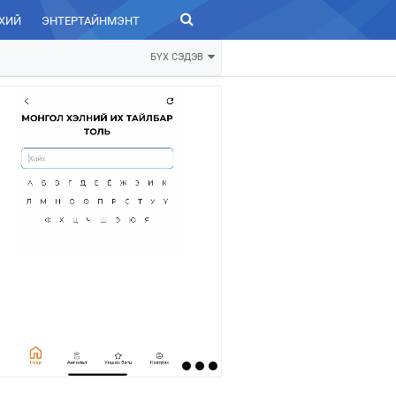
ХИЙ
ЭНТЕРТАЙНМЭНТ
ЗУРХАЙ
БҮХ СЭДЭВ