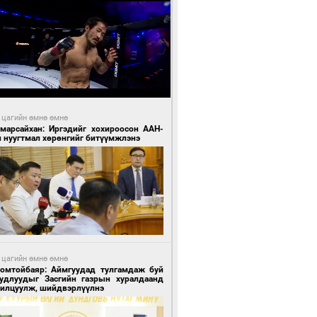
 цагийн өмнө өмнө
Амарсайхан: Иргэдийг хохироосон ААН-
н нуугтмал хөрөнгийг битүүмжлэнэ
 цагийн өмнө өмнө
Номтойбаяр: Аймгуудад тулгамдаж буй
уудлуудыг Засгийн газрын хуралдаанд
нилцуулж, шийдвэрлүүлнэ