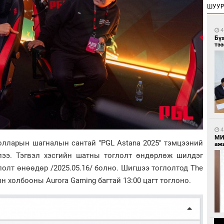
ШУУ
4
Бү
тээ
4
МИ
долларын шагналын сантай "PGL Astana 2025" тэмцээний
аж
лээ. Тэгвэл хэсгийн шатны тоглолт өндөрлөж шилдэг
олт өнөөдөр /2025.05.16/ болно. Шигшээ тоглолтод The
 холбооны Aurora Gaming багтай 13:00 цагт тоглоно.