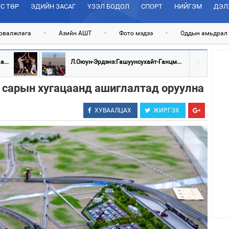
С ТӨР
ЭДИЙН ЗАСАГ
ҮЗЭЛ БОДОЛ
СПОРТ
НИЙГЭМ
ДЭЛ
рвалжлага
•
Азийн АШТ
•
Фото мэдээ
•
Оддын амьдрал
...
Л.Оюун-Эрдэнэ:Гашуунсухайт-Ганцм...
 сарын хугацаанд ашиглалтад оруулна
ХУВААЛЦАХ
ЖИРГЭХ