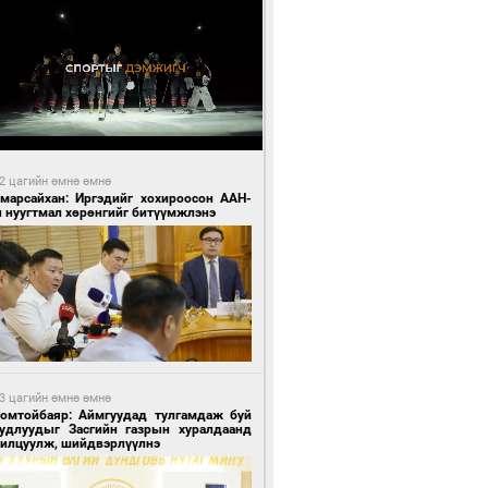
2 цагийн өмнө өмнө
Амарсайхан: Иргэдийг хохироосон ААН-
н нуугтмал хөрөнгийг битүүмжлэнэ
3 цагийн өмнө өмнө
Номтойбаяр: Аймгуудад тулгамдаж буй
уудлуудыг Засгийн газрын хуралдаанд
нилцуулж, шийдвэрлүүлнэ