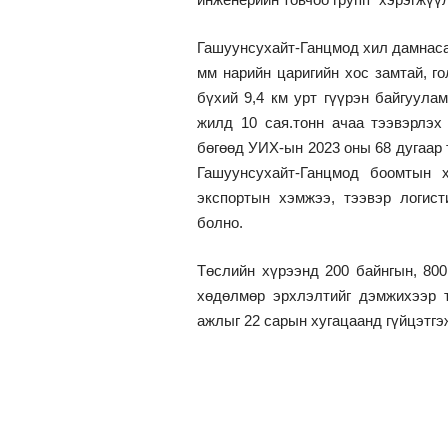
Гашуунсухайт-Ганцмод хил дамнасан 
мм нарийн царигийн хос замтай, го
бүхий 9,4 км урт гүүрэн байгуулам
жилд 10 сая.тонн ачаа тээвэрлэх 
бөгөөд УИХ-ын 2023 оны 68 дугаар 
Гашуунсухайт-Ганцмод боомтын 
экспортын хэмжээ, тээвэр логист
болно.
Төслийн хүрээнд 200 байнгын, 800
хөдөлмөр эрхлэлтийг дэмжихээр 
ажлыг 22 сарын хугацаанд гүйцэтгэ