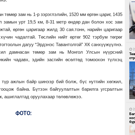
төмөр зам нь 1-р зэрэглэлийн, 1520 мм өргөн цариг, 1435
л замын урт 19,5 км, 8-31 метр өндөр дан болон хос зам
жтай, өргөн царигаар жилд 30 сая.тонн, нарийн царигаар
2
Со
хүчин чадалтай. Төслийн нийт өртөг 902 тэрбум төгрөг
95 
тогтоолын дагуу “Эрдэнэс Тавантолгой” ХК санхүүжүүлнэ.
2
хил дамнасан төмөр зам нь Монгол Улсын нүүрсний
Тө
ст
икийн чадавх, эдийн засгийн өсөлтөд томоохон түлхэц
 түр ажлын байр шинээр бий болж, бүс нутгийн хөгжил,
тооцож байна. Бүтээн байгуулалтын барилга угсралтын
2
ж, ашиглалтад оруулахаар төлөвлөжээ.
Ав
тат
2
ФОТО:
Ба
но
бү