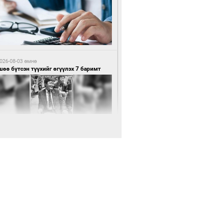
1 цагийн өмнө өмнө
нхүүгийн хэмнэлтийн горимд эрүүл
ндийн салбар хамаарахгүй
026-08-03 өмнө
өө бүтсэн түүхийг өгүүлэх 7 баримт
1 цагийн өмнө өмнө
өцийн махны худалдаа, борлуулалтыг
лттэй ил тод болгоно
026-08-03 өмнө
Нямбаатар: Ял авсан мань луйварчин
дэнэтээс төрсөн алдартан гээд сууж
агдсан