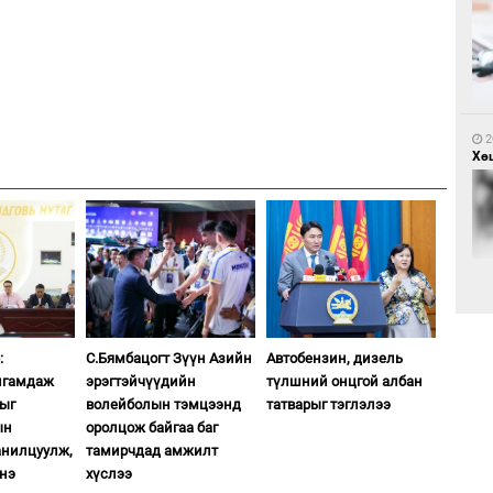
2
Са
мэ
2
Хөш
2
Нө
нээ
2
:
С.Бямбацогт Зүүн Азийн
Автобензин, дизель
Х.
Эр
лгамдаж
эрэгтэйчүүдийн
түлшний онцгой албан
хар
дыг
волейболын тэмцээнд
татварыг тэглэлээ
ын
оролцож байгаа баг
анилцуулж,
тамирчдад амжилт
нэ
хүслээ