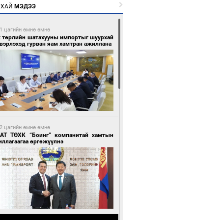
РХАЙ
МЭДЭЭ
1 цагийн өмнө өмнө
х төрлийн шатахууны импортыг шуурхай
вэрлэхэд гурван яам хамтран ажиллана
2 цагийн өмнө өмнө
АТ ТӨХК “Боинг” компанитай хамтын
иллагаагаа өргөжүүлнэ