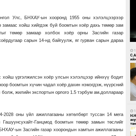
онгол Улс, БНХАУ-ын хооронд 1955 оны хэлэлцээрээр
 замаас хойш хийгдэж буй боомтын хоёр дахь төмөр зам
тыг төмөр замаар холбох хоёр орны Засгийн газар
оёрдугаар сарын 14-нд байгуулж, яг гурван сарын дараа
1
С.
ий
ос хойш үргэлжилсэн хоёр улсын хэлэлцээр ийнхүү бодит
ноор боомтын хүчин чадал хоёр дахин нэмэгдэж, нүүрсний
н болж, жилийн экспортын орлого 1.5 тэрбум ам.доллараар
1
4-2028 оны үйл ажиллагааны хөтөлбөрт туссан 14 мега
Н.
ас
эн Гашуунсухайт-Ганцмод боомтын төмөр замын төслийг
та
 БНХАУ-ын Засгийн газар хоорондын хамтын ажиллагааны