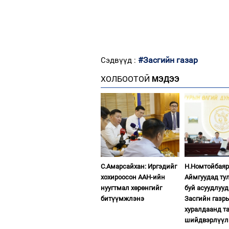
#Засгийн газар
Сэдвүүд :
ХОЛБООТОЙ
МЭДЭЭ
С.Амарсайхан: Иргэдийг
Н.Номтойбаяр
хохироосон ААН-ийн
Аймгуудад ту
нуугтмал хөрөнгийг
буй асуудлуу
битүүмжлэнэ
Засгийн газр
хуралдаанд т
шийдвэрлүүл