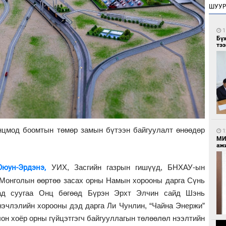
ШУУ
1
Бү
тээ
нцмод боомтын төмөр замын бүтээн байгуулалт өнөөдөр
1
МИ
аж
юун-Эрдэнэ,
УИХ, Засгийн газрын гишүүд, БНХАУ-ын
 Монголын өөртөө засах орны Намын хорооны дарга Сүнь
ад суугаа Онц бөгөөд Бүрэн Эрхт Элчин сайд Шэнь
члэлийн хорооны дэд дарга Ли Чунлин, “Чайна Энержи”
лон хоёр орны гүйцэтгэгч байгууллагын төлөөлөл нээлтийн