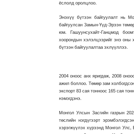
ёслолд оролцлоо.
Энэхүү бүтээн байгуулалт нь М
байгуулсан Замын-Үүд-Эрээн төмөр
юм. Гашуунсухайт-Ганцмод боом
хоорондын хэлэлцээрийг энэ оны х
бүтээн байгуулалтаа эхлүүллээ.
2004 оноос анх яригдаж, 2008 оно
ажил боллоо. Төмөр зам холбогдсо
экспорт 83 сая тонноос 165 сая тон
нэмэгдэнэ.
Монгол Улсын Засгийн газрын 202
төслийн нэгдүгээрт эрэмбэлэгдс
хэрэгжүүлэх хүрээнд Монгол Улс,