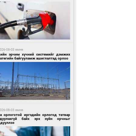
1 цагийн өмнө өмнө
гтуугаар тээврийн хэрэгсэл жолоодсон
зөрчил бүртгэгдлээ
026-08-03 өмнө
вийн эрчим хүчний системийг дэмжих
ратегийн байгууламж ашиглалтад орлоо
1 цагийн өмнө өмнө
тобензин, дизель түлшний онцгой албан
варыг тэглэлээ
026-08-03 өмнө
га орлоготой иргэдийн орлогод татвар
гдуулахгүй байх эрх зүйн орчныг
рдүүллээ