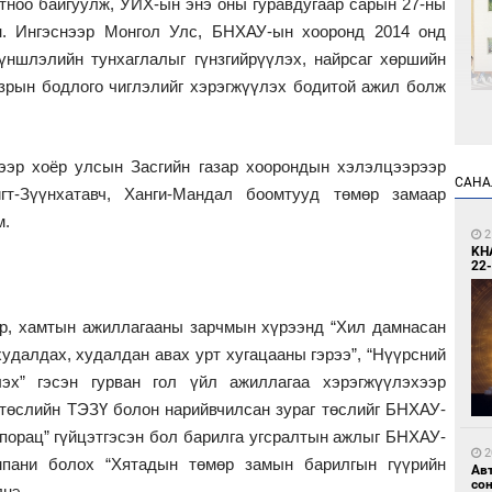
тноо байгуулж, УИХ-ын энэ оны гуравдугаар сарын 27-ны
н. Ингэснээр Монгол Улс, БНХАУ-ын хооронд 2014 онд
үншлэлийн тунхаглалыг гүнзгийрүүлэх, найрсаг хөршийн
азрын бодлого чиглэлийг хэрэгжүүлэх бодитой ажил болж
2
Өн
ээр хоёр улсын Засгийн газар хоорондын хэлэлцээрээр
ду
САНА
ол
гт-Зүүнхатавч, Ханги-Мандал боомтууд төмөр замаар
м.
2
KH
22-
эр, хамтын ажиллагааны зарчмын хүрээнд “Хил дамнасан
худалдах, худалдан авах урт хугацааны гэрээ”, “Нүүрсний
2
эх” гэсэн гурван гол үйл ажиллагаа хэрэгжүүлэхээр
С.
во
төслийн ТЭЗҮ болон нарийвчилсан зураг төслийг БНХАУ-
та
рпорац” гүйцэтгэсэн бол барилга угсралтын ажлыг БНХАУ-
2
пани болох “Хятадын төмөр замын барилгын гүүрийн
Ав
со
лнэ.