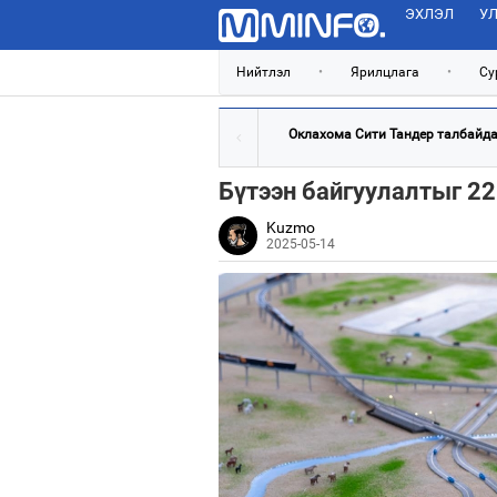
ЭХЛЭЛ
УЛ
Нийтлэл
•
Ярилцлага
•
Су
Оклахома Сити Тандер талбайдаа
Бүтээн байгуулалтыг 22
Kuzmo
2025-05-14