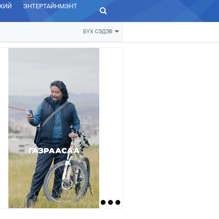
ХИЙ
ЭНТЕРТАЙНМЭНТ
ЗУРХАЙ
БҮХ СЭДЭВ