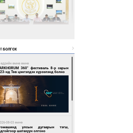
0 цагийн өмнө өмнө
өөдөр тэгш тоогоор төгссөн улсын
гаартай автомашинтай иргэдэд шатахуун
Л
БОЛГОХ
гоно
 өдрийн өмнө өмнө
ARKHORUM 360° фестиваль 8-р сарын
23-нд Төв цэнгэлдэх хүрээлэнд болно
0 цагийн өмнө өмнө
Бямбацогт Зүүн Азийн эрэгтэйчүүдийн
лейболын тэмцээнд оролцож байгаа баг
мирчдад амжилт хүслээ
026-08-03 өмнө
томашинд улсын дугаарын тэгш,
ндгойгоор шатахуун олгоно