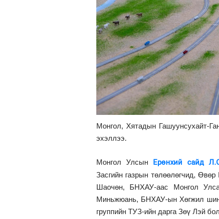
Монгол, Хятадын Гашуунсухайт-Га
эхэллээ.
Монгол Улсын
Ерөнхий сайд Л.О
Засгийн газрын төлөөлөгчид, Өвөр
Шаочөн, БНХАУ-аас Монгол Улс
Миньжюань, БНХАУ-ын Хөгжил шинэ
группийн ТУЗ-ийн дарга Зөү Лэй бо