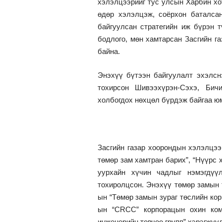
хэлэлцээрийг тус улсын Харбин хо
өдөр хэлэлцэж, соёрхон баталса
байгуулсан стратегийн иж бүрэн т
бодлого, мөн хамтарсан Засгийн г
байна.
Энэхүү бүтээн байгуулалт эхэлсн
тохирсон Шивээхүрэн-Сэхэ, Бичи
холбогдох нөхцөл бүрдэж байгаа ю
Засгийн газар хоорондын хэлэлцэ
төмөр зам хамтран барих”, “Нүүрс 
уурхайн хүчин чадлыг нэмэгдүүл
тохиролцсон. Энэхүү төмөр замын 
ын “Төмөр замын зураг төслийн ко
ын “CRCC” корпорацын охин ком
инженерийн товчоо групп” хэрэгжүү