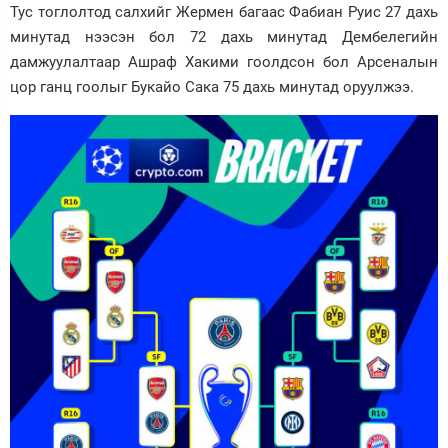
Тус тоглолтод салхийг Жермен багаас Фабиан Руис 27 дахь
Зурхай
минутад нээсэн бол 72 дахь минутад Дембелегийн
дамжуулалтаар Ашраф Хакими гоолдсон бол Арсеналын
цор ганц гоолыг Букайо Сака 75 дахь минутад оруулжээ.