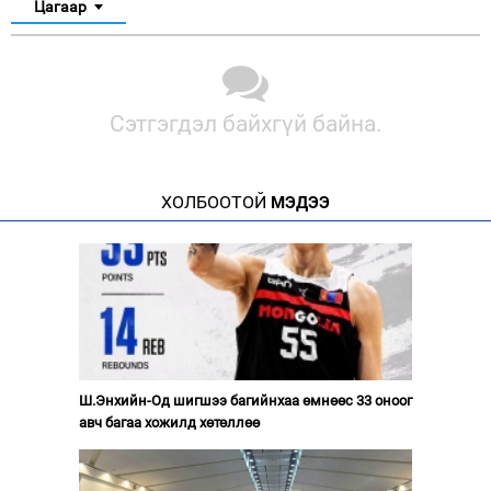
Цагаар
Сэтгэгдэл байхгүй байна.
ХОЛБООТОЙ
МЭДЭЭ
Ш.Энхийн-Од шигшээ багийнхаа өмнөөс 33 оноог
авч багаа хожилд хөтөллөө