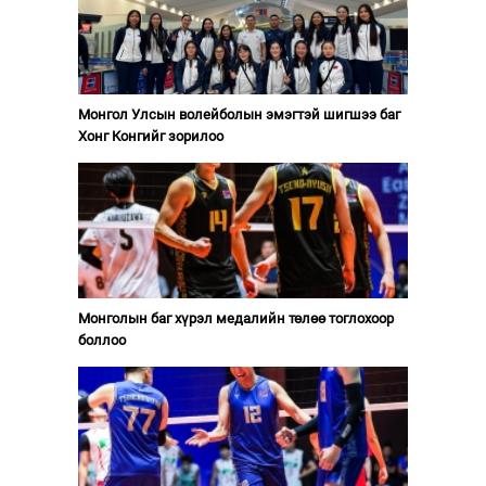
Монгол Улсын волейболын эмэгтэй шигшээ баг
Хонг Конгийг зорилоо
Монголын баг хүрэл медалийн төлөө тоглохоор
боллоо