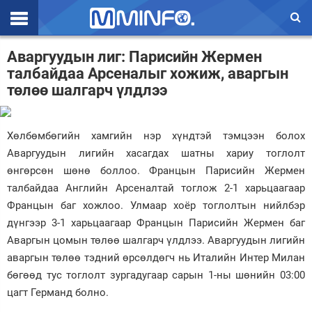
Эхлэл
Аваргуудын лиг: Парисийн Жермен
талбайдаа Арсеналыг хожиж, аваргын
Цаг агаар
төлөө шалгарч үлдлээ
Валют ханш
Улс төр
Хөлбөмбөгийн хамгийн нэр хүндтэй тэмцээн болох
Аваргуудын лигийн хасагдах шатны хариу тоглолт
Эдийн засаг
өнгөрсөн шөнө боллоо. Францын Парисийн Жермен
талбайдаа Английн Арсеналтай тоглож 2-1 харьцаагаар
Үзэл бодол
Францын баг хожлоо. Улмаар хоёр тоглолтын нийлбэр
Спорт
дүнгээр 3-1 харьцаагаар Францын Парисийн Жермен баг
Аваргын цомын төлөө шалгарч үлдлээ. Аваргуудын лигийн
Нийгэм
аваргын төлөө тэдний өрсөлдөгч нь Италийн Интер Милан
бөгөөд тус тоглолт зургадугаар сарын 1-ны шөнийн 03:00
Дэлхий
цагт Германд болно.
Энтертайнмэнт