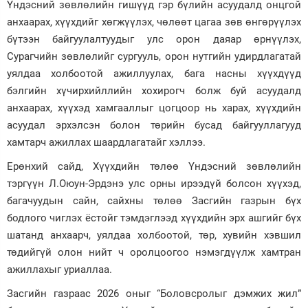
Үндэсний зөвлөлийн гишүүд гэр бүлийн асуудалд онцгой
анхаарах, хүүхдийг хөгжүүлэх, чөлөөт цагаа зөв өнгөрүүлэх
бүтээн байгуулалтуудыг улс орон даяар өрнүүлэх,
Сурагчийн зөвлөлийг сургууль, орон нутгийн удирдлагатай
уялдаа холбоотой ажиллуулах, бага насны хүүхдүүд
бэлгийн хүчирхийллийн хохирогч болж буй асуудалд
анхаарах, хүүхэд хамгааллыг цогцоор нь харах, хүүхдийн
асуудал эрхэлсэн болон төрийн бусад байгууллагууд
хамтарч ажиллах шаардлагатайг хэллээ.
Ерөнхий сайд, Хүүхдийн төлөө Үндэсний зөвлөлийн
тэргүүн Л.Оюун-Эрдэнэ улс орны ирээдүй болсон хүүхэд,
багачуудын сайн, сайхны төлөө Засгийн газрын бүх
бодлого чиглэх ёстойг тэмдэглээд хүүхдийн эрх ашгийг бүх
шатанд анхаарч, уялдаа холбоотой, төр, хувийн хэвшил
төдийгүй олон нийт ч оролцоогоо нэмэгдүүлж хамтран
ажиллахыг уриаллаа.
Засгийн газраас 2026 оныг “Боловсролыг дэмжих жил”