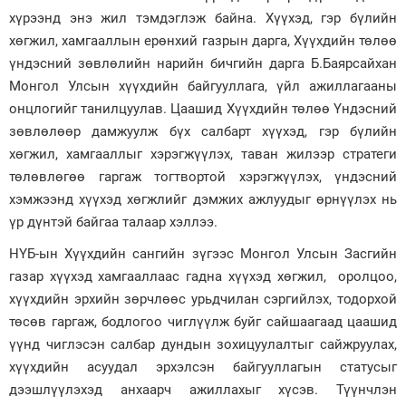
хүрээнд энэ жил тэмдэглэж байна. Хүүхэд, гэр бүлийн
хөгжил, хамгааллын ерөнхий газрын дарга, Хүүхдийн төлөө
үндэсний зөвлөлийн нарийн бичгийн дарга Б.Баярсайхан
Монгол Улсын хүүхдийн байгууллага, үйл ажиллагааны
онцлогийг танилцуулав. Цаашид Хүүхдийн төлөө Үндэсний
зөвлөлөөр дамжуулж бүх салбарт хүүхэд, гэр бүлийн
хөгжил, хамгааллыг хэрэгжүүлэх, таван жилээр стратеги
төлөвлөгөө гаргаж тогтвортой хэрэгжүүлэх, үндэсний
хэмжээнд хүүхэд хөгжлийг дэмжих ажлуудыг өрнүүлэх нь
үр дүнтэй байгаа талаар хэллээ.
НҮБ-ын Хүүхдийн сангийн зүгээс Монгол Улсын Засгийн
газар хүүхэд хамгааллаас гадна хүүхэд хөгжил, оролцоо,
хүүхдийн эрхийн зөрчлөөс урьдчилан сэргийлэх, тодорхой
төсөв гаргаж, бодлогоо чиглүүлж буйг сайшаагаад цаашид
үүнд чиглэсэн салбар дундын зохицуулалтыг сайжруулах,
хүүхдийн асуудал эрхэлсэн байгууллагын статусыг
дээшлүүлэхэд анхаарч ажиллахыг хүсэв. Түүнчлэн