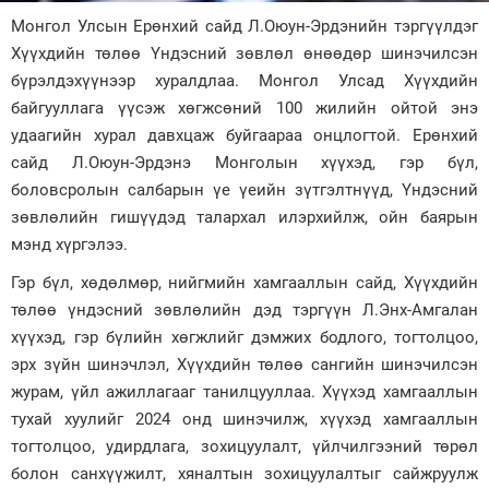
Монгол Улсын Ерөнхий сайд Л.Оюун-Эрдэнийн тэргүүлдэг
Зурхай
Хүүхдийн төлөө Үндэсний зөвлөл өнөөдөр шинэчилсэн
бүрэлдэхүүнээр хуралдлаа. Монгол Улсад Хүүхдийн
байгууллага үүсэж хөгжсөний 100 жилийн ойтой энэ
удаагийн хурал давхцаж буйгаараа онцлогтой. Ерөнхий
сайд Л.Оюун-Эрдэнэ Монголын хүүхэд, гэр бүл,
боловсролын салбарын үе үеийн зүтгэлтнүүд, Үндэсний
зөвлөлийн гишүүдэд талархал илэрхийлж, ойн баярын
мэнд хүргэлээ.
Гэр бүл, хөдөлмөр, нийгмийн хамгааллын сайд, Хүүхдийн
төлөө үндэсний зөвлөлийн дэд тэргүүн Л.Энх-Амгалан
хүүхэд, гэр бүлийн хөгжлийг дэмжих бодлого, тогтолцоо,
эрх зүйн шинэчлэл, Хүүхдийн төлөө сангийн шинэчилсэн
журам, үйл ажиллагааг танилцууллаа. Хүүхэд хамгааллын
тухай хуулийг 2024 онд шинэчилж, хүүхэд хамгааллын
тогтолцоо, удирдлага, зохицуулалт, үйлчилгээний төрөл
болон санхүүжилт, хяналтын зохицуулалтыг сайжруулж