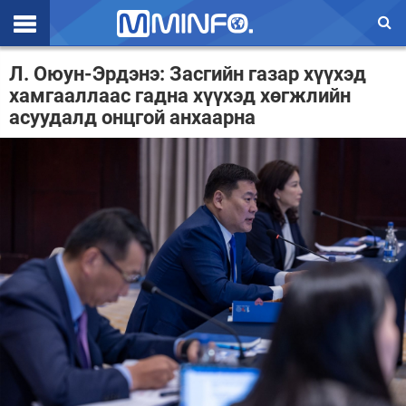
Эхлэл
Л. Оюун-Эрдэнэ: Засгийн газар хүүхэд
хамгааллаас гадна хүүхэд хөгжлийн
Цаг агаар
асуудалд онцгой анхаарна
Валют ханш
Улс төр
Эдийн засаг
Үзэл бодол
Спорт
Нийгэм
Дэлхий
Энтертайнмэнт