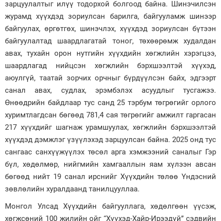
зарцуулалтыг илүү тодорхой болгоод байна. Шинэчилсэн
журамд хүүхдэд зориулсан барилга, байгууламж шинээр
байгуулах, өргөтгөх, шинэчлэх, хүүхдэд зориулсан бүтээн
байгуулалтад шаардлагатай тоног, төхөөрөмж худалдан
авах, тухайн орон нутгийн хүүхдийн хөгжлийн хэрэгцээ,
шаардлагад нийцсэн хөгжлийн бэрхшээлтэй хүүхэд,
аюулгүй, таатай зорчих орчныг бүрдүүлсэн байх, эдгээрт
санал авах, судлах, эрэмбэлэх асуудлыг тусгажээ.
Өнөөдрийн байдлаар тус санд 25 тэрбум төгрөгийг орлого
хуримтлагдсан бөгөөд 781,4 сая төгрөгийг амжилт гаргасан
217 хүүхдийг шагнаж урамшуулах, хөгжлийн бэрхшээлтэй
хүүхдэд дэмжлэг үзүүлэхэд зарцуулсан байна. 2025 онд тус
сангаас санхүүжүүлэх төсөл арга хэмжээний саналыг Гэр
бүл, хөдөлмөр, нийгмийн хамгааллын яам хүлээн авсан
бөгөөд нийт 19 санал ирснийг Хүүхдийн төлөө Үндэсний
зөвлөлийн хуралдаанд танилцууллаа.
Монгол Улсад Хүүхдийн байгууллага, хөдөлгөөн үүсэж,
хөгжсөний 100 жилийн ойг “Хүүхэд-Хайр-Ирээдүй” сэдвийн