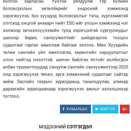
болгон зарласан. Үүнтэй уялдуулж гэр бүлийн
боловсролын хөтөлбөрийг үндэсний хэмжээнд
хэрэгжүүлэх, бүх хүүхдэд боловсролыг тэгш, хүртээмжтэй
олгоход онцгой анхаарч нийт ЕБС-ийг улсын хэмжээнд нэг
ээлжээр хичээллүүлэхийн тулд хэрэгцээтэй сургуулиудыг
шинээр барих, санхүүжилтийг шийдвэрлэх тооцоо
судалгааг гарган ажиллаж байгааг хэллээ. Мөн Хүүхдийн
төлөө сангийн үйл ажиллагаа, хөрөнгийн зарцуулалтыг
олон нийтэд нээлттэй, шилэн байлгах ёстойг холбогдох
албан тушаалтнуудад сануулж сангийн санхүүжилтээр 2025
онд хэрэгжүүлэх төсөл, арга хэмжээний судалгааг сайтар
хийж Засгийн газрын хуралдаанд танилцуулах, улмаар
дараагийн хуралдаанаар хэрэгжүүлэх ажлыг хэлэлцэхээр
тогтлоо.
ХУВААЛЦАХ
ЖИРГЭХ
МЭДЭЭНИЙ
СЭТГЭГДЭЛ