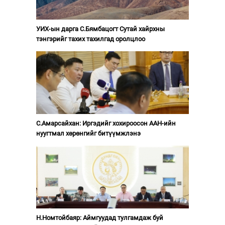
УИХ-ын дарга С.Бямбацогт Сутай хайрхны
тэнгэрийг тахих тахилгад оролцлоо
С.Амарсайхан: Иргэдийг хохироосон ААН-ийн
нуугтмал хөрөнгийг битүүмжлэнэ
Н.Номтойбаяр: Аймгуудад тулгамдаж буй