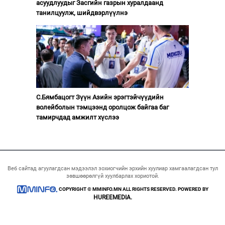
асуудлуудыг Засгийн газрын хуралдаанд
танилцуулж, шийдвэрлүүлнэ
С.Бямбацогт Зүүн Азийн эрэгтэйчүүдийн
волейболын тэмцээнд оролцож байгаа баг
тамирчдад амжилт хүслээ
Веб сайтад агуулагдсан мэдээлэл зохиогчийн эрхийн хуулиар хамгаалагдсан тул
зөвшөөрөлгүй хуулбарлах хориотой.
COPYRIGHT © MMINFO.MN ALL RIGHTS RESERVED. POWERED BY
HUREEMEDIA.