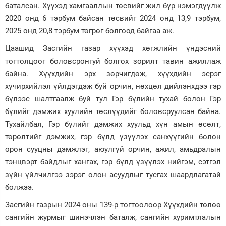
баталсан. Хүүхэд хамгааллын төсвийг жил бүр нэмэгдүүлж
2020 онд 6 тэрбум байсан төсвийг 2024 онд 13,9 тэрбум,
2025 онд 20,8 тэрбум төгрөг болгоод байгаа аж.
Цаашид Засгийн газар хүүхэд хөгжлийн үндэсний
тогтолцоог боловсронгуй болгох зорилт тавин ажиллаж
байна. Хүүхдийн эрх зөрчигдөж, хүүхдийн эсрэг
хүчирхийлэл үйлдэгдэж буй орчин, нөхцөл дийлэнхдээ гэр
бүлээс шалтгаалж буй тул Гэр бүлийн тухай болон Гэр
бүлийг дэмжих хуулийн төслүүдийг боловсруулсан байна.
Тухайлбал, Гэр бүлийг дэмжих хуульд хүн амын өсөлт,
төрөлтийг дэмжих, гэр бүлд үзүүлэх санхүүгийн болон
орон сууцны дэмжлэг, аюулгүй орчин, ажил, амьдралын
тэнцвэрт байдлыг хангах, гэр бүлд үзүүлэх нийгэм, сэтгэл
зүйн үйлчилгээ зэрэг олон асуудлыг тусгах шаардлагатай
болжээ.
Засгийн газрын 2024 оны 139-р тогтоолоор Хүүхдийн төлөө
сангийн журмыг шинэчлэн баталж, сангийн хуримтлалын