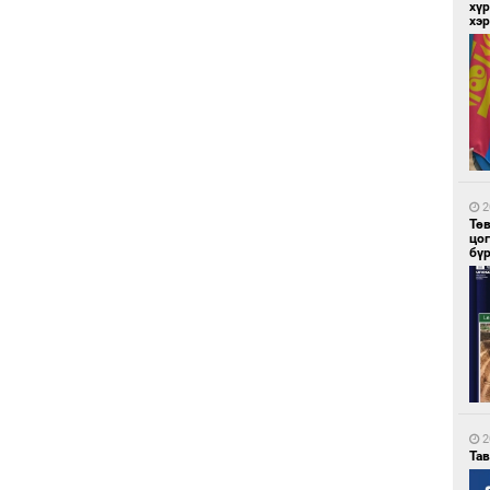
хүр
хэ
1
Со
95 
2
Тө
цо
бү
1
Ав
тат
2
Та