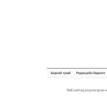
Бидний тухай
Редакцийн бодлого
Веб сайтад агуулагдсан 