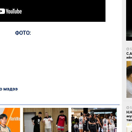
ФОТО:
5
С.
ий
о мэдээ
5
Н.
ас
та