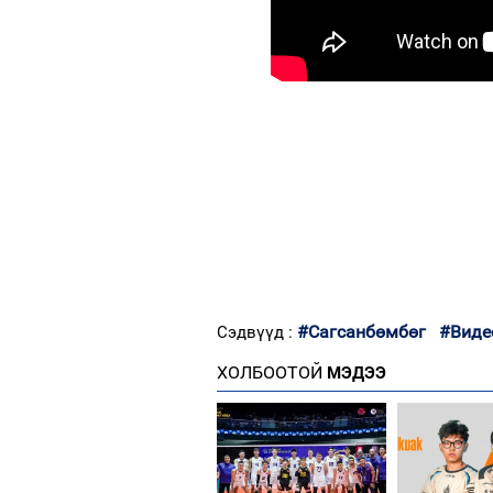
#Сагсанбөмбөг
#Виде
Сэдвүүд :
ХОЛБООТОЙ
МЭДЭЭ