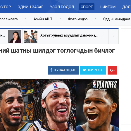
С ТӨР
ЭДИЙН ЗАСАГ
ҮЗЭЛ БОДОЛ
СПОРТ
НИЙГЭМ
ДЭЛ
рвалжлага
•
Азийн АШТ
•
Фото мэдээ
•
Оддын амьдрал
...
Хотыг хуваах асуудлыг дэмжинэ,...
ий шатны шилдэг тоглогчдын бичлэг
ХУВААЛЦАХ
ЖИРГЭХ