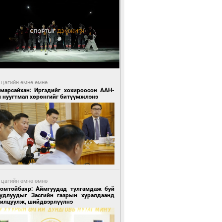
 цагийн өмнө өмнө
Амарсайхан: Иргэдийг хохироосон ААН-
н нуугтмал хөрөнгийг битүүмжлэнэ
 цагийн өмнө өмнө
Номтойбаяр: Аймгуудад тулгамдаж буй
уудлуудыг Засгийн газрын хуралдаанд
нилцуулж, шийдвэрлүүлнэ