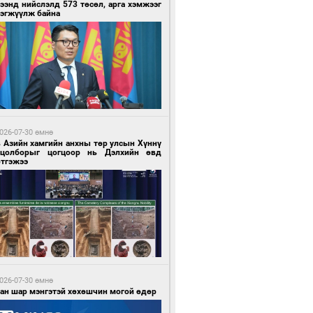
ээнд нийслэлд 573 төсөл, арга хэмжээг
рэгжүүлж байна
3 цагийн өмнө өмнө
гтуугаар тээврийн хэрэгсэл жолоодсон
зөрчил бүртгэгдлээ
026-07-30 өмнө
в Азийн хамгийн анхны төр улсын Хүннү
гцолборыг цогцоор нь Дэлхийн өвд
ртгэжээ
3 цагийн өмнө өмнө
тобензин, дизель түлшний онцгой албан
варыг тэглэлээ
026-07-30 өмнө
ван шар мэнгэтэй хөхөшчин могой өдөр