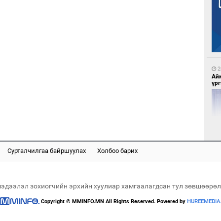
1
Са
мэ
2
Ай
үрг
1
Нө
нээ
Сурталчилгаа байршуулах
Холбоо барих
2
Ер
хү
мэдээлэл зохиогчийн эрхийн хуулиар хамгаалагдсан тул зөвшөөрөл
өг
Copyright © MMINFO.MN All Rights Reserved. Powered by
HUREEMEDIA