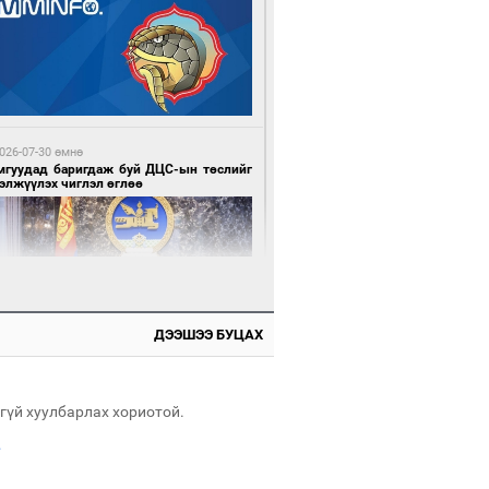
3 цагийн өмнө өмнө
нхүүгийн хэмнэлтийн горимд эрүүл
ндийн салбар хамаарахгүй
026-07-30 өмнө
мгуудад баригдаж буй ДЦС-ын төслийг
элжүүлэх чиглэл өглөө
3 цагийн өмнө өмнө
өцийн махны худалдаа, борлуулалтыг
лттэй ил тод болгоно
ДЭЭШЭЭ БУЦАХ
026-07-30 өмнө
өнхий сайд Н.Учрал олимпиадын
рээнд гарсан зардлыг шийдвэрлэж
гүй хуулбарлах хориотой.
өхөөр болов
.