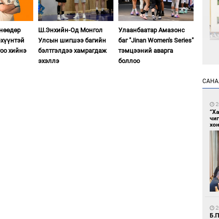
өнөөдөр
Ш.Энхийн-Од Монгол
Улаанбаатар Амазонс
хүүнтэй
Улсын шигшээ багийн
баг "Jinan Women's Series"
тоо хийнэ
бэлтгэлдээ хамрагдаж
тэмцээний аварга
эхэллэ
боллоо
1
Өн
ду
САНА
ол
2
“Х
чи
хон
1
С.
во
та
2
Б.