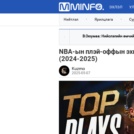
ЭХЛЭЛ
УЛ
Нийтлэл
•
Ярилцлага
•
Су
В.Оюумаа: Нийслэлийн өмчийн
NBA-ын плэй-оффын эхн
(2024-2025)
Kuzmo
2025-05-07