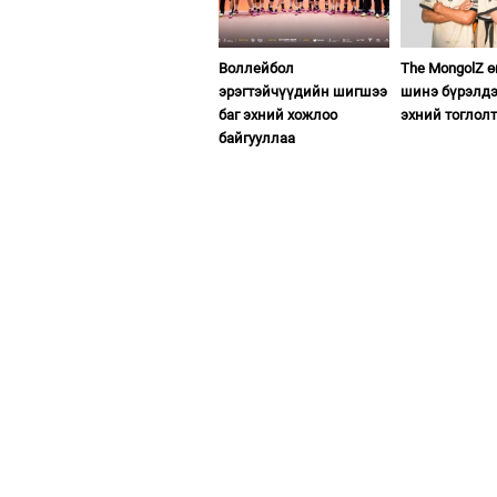
Воллейбол
The MongolZ 
эрэгтэйчүүдийн шигшээ
шинэ бүрэлдэ
баг эхний хожлоо
эхний тоглол
байгууллаа