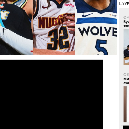
ШУУ
4
Бү
тээ
5
МИ
аж