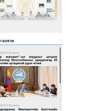
3 цагийн өмнө өмнө
өөдөр тэгш тоогоор төгссөн улсын
гаартай автомашинтай иргэдэд шатахуун
Л
БОЛГОХ
гоно
026-07-30 өмнө
ар жагсаалт”-ын асуудлыг цэгцлэх
глэлээр Монголбанкны удирдлагад 30
огийн хугацаатай үүрэг өглөө
3 цагийн өмнө өмнө
Бямбацогт Зүүн Азийн эрэгтэйчүүдийн
лейболын тэмцээнд оролцож байгаа баг
мирчдад амжилт хүслээ
026-07-30 өмнө
Пүрэвдагва: Өвөлжилтийн бэлтгэлийн