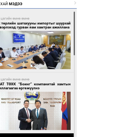
РХАЙ
МЭДЭЭ
 цагийн өмнө өмнө
х төрлийн шатахууны импортыг шуурхай
вэрлэхэд гурван яам хамтран ажиллана
 цагийн өмнө өмнө
АТ ТӨХК “Боинг” компанитай хамтын
иллагаагаа өргөжүүлнэ