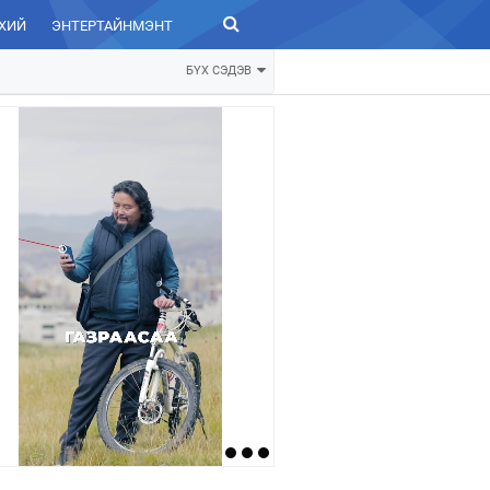
ХИЙ
ЭНТЕРТАЙНМЭНТ
ЗУРХАЙ
БҮХ СЭДЭВ