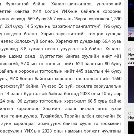
-д бүртгэлтэй байна. Хяналт-шинжилгээ, үнэлгээний
элтэй байгаа УИХ болон УИХ-ын байнгын хорооны
вч үзэхэд 569 буюу 36.7 хувь нь “бүрэн хэрэгжсэн”, 390
”, 224 буюу 14.5 хувь нь “хэрэгжилт хангалтгүй”, 196 буюу
дүгнэгдсэн болно. Харин хэрэгжилтийг тооцох хугацаа
үнэлэх боломжгүй болно. Хэрэгжилт дунджаар 66.4 хувь
уулахад 3.8 хувиар өссөн үзүүлэлттэй байна. Хяналт-
1
Ир
ийн цахим санд бүртгэлтэй байгаа хуулийн нийт 481
ги
ду
рэгжээгүй, УИХ-ын тогтоолын нийт 624 заалтын 80 буюу
н байнгын хорооны тогтоолын нийт 445 заалтын 44 буюу
Хууль, УИХ болон байнгын хорооны тогтоолын нийт 1550
эрэгжээгүй” байна. Үүнээс Ёс зүй, сахилга хариуцлагын
 14 заалт бүртгэлтэй байгаа бөгөөд 2023 оны 10 дугаар
024 оны 06 дугаар тогтоолын хэрэгжилт 68.5 хувь байна
йнгын хорооноос Засгийн газарт чиглэл өгөх тухай
1
лэн танилцуулав. Тухайлбал, Төрийн албан хаагчийн ёс
Нар
 зүйн харилцааг зохицуулж байгаа хууль тогтоомжийг
ловсруулан УИХ-ын 2023 оны намрын ээлжит чуулганы