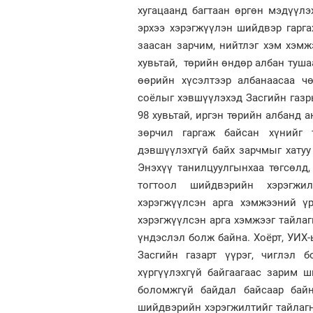
хугацаанд багтаан өргөн мэдүүлэх
эрхээ хэрэгжүүлэн шийдвэр гарга
заасан зарчим, нийтлэг хэм хэмж
хувьтай, төрийн өндөр албан туша
өөрийн хүсэлтээр албанаасаа чө
соёлыг хэвшүүлэхэд Засгийн газр
98 хувьтай, иргэн төрийн албанд 
зөрчил гаргаж байсан хүнийг 
дэвшүүлэхгүй байх зарчмыг хатуу 
Энэхүү танилцуулгынхаа төгсөлд,
тогтоол шийдвэрийн хэрэгжил
хэрэгжүүлсэн арга хэмжээний ү
хэрэгжүүлсэн арга хэмжээг тайлаг
үндэслэл болж байна. Хоёрт, УИХ
Засгийн газарт үүрэг, чиглэл 
хүргүүлэхгүй байгаагаас зарим ш
боломжгүй байдал байсаар байна
шийдвэрийн хэрэгжилтийг тайлагн