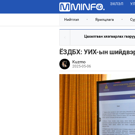
ЭХЛЭЛ
УЛ
Нийтлэл
•
Ярилцлага
•
Су
Цахилгаан хязгаарлах газрууд
ЁЗДБХ: УИХ-ын шийдвэр
Kuzmo
2025-05-06