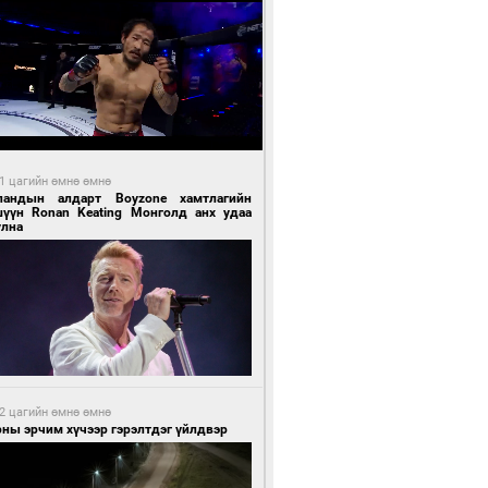
1 цагийн өмнө өмнө
ландын алдарт Boyzone хамтлагийн
шүүн Ronan Keating Монголд анх удаа
улна
2 цагийн өмнө өмнө
ны эрчим хүчээр гэрэлтдэг үйлдвэр