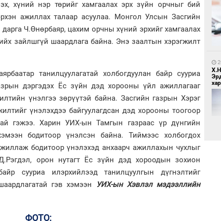
лэх, хүний нэр төрийг хамгаалах эрх зүйн орчныг бий
1
эрхэн ажиллах талаар асуулаа. Монгол Улсын Засгийн
Бо
 дарга Ч.Өнөрбаяр, цахим орчны хүний эрхийг хамгаалах
ба
хийх зайлшгүй шаардлага байна. Энэ заалтын хэрэгжилт
2
Х.
ярбаатар танилцуулагатай холбогдуулан байр сууриа
Эр
хар
газрын дэргэдэх Ёс зүйн дэд хорооны үйл ажиллагааг
илтийн үнэлгээ зөрүүтэй байна. Засгийн газрын Хэрэг
гжилтийг үнэлэхдээ байгуулагдсан дэд хорооны тоогоор
1
Бү
тай гэжээ. Харин УИХ-ын Тамгын газраас үр дүнгийн
тээ
хэмээн бодитоор үнэлсэн байна. Тиймээс холбогдох
 ажиллаж бодитоор үнэлэхэд анхаарч ажиллахын чухлыг
Рэгдэл, орон нутагт Ёс зүйн дэд хороодын зохион
2
байр сууриа илэрхийлээд танилцуулгын дүгнэлтийг
Б.
би
 шаардлагатай гэв хэмээн
УИХ-ын Хэвлэл мэдээллийн
1
ФОТО:
МИ