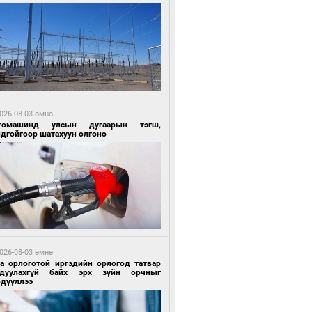
3 цагийн өмнө өмнө
Х-ын дарга С.Бямбацогт Сутай хайрхны
гэрийг тахих тахилгад оролцлоо
026-08-03 өмнө
томашинд улсын дугаарын тэгш,
ндгойгоор шатахуун олгоно
3 цагийн өмнө өмнө
ргаан цагаан мэнгэтэй харагчин үхэр
өр
026-08-03 өмнө
га орлоготой иргэдийн орлогод татвар
гдуулахгүй байх эрх зүйн орчныг
рдүүллээ