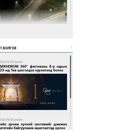
3 цагийн өмнө өмнө
нгол Улсын волейболын шигшээ баг
өөдөр Хятадын эсрэг тоглоно
Л
БОЛГОХ
026-08-04 өмнө
ARKHORUM 360° фестиваль 8-р сарын
23-нд Төв цэнгэлдэх хүрээлэнд болно
3 цагийн өмнө өмнө
өөдөр сондгой тоогоор төгссөн улсын
гаартай автомашинтай иргэдэд шатахуун
гоно
026-08-03 өмнө
вийн эрчим хүчний системийг дэмжих
ратегийн байгууламж ашиглалтад орлоо