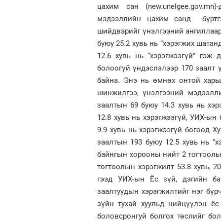
цахим сан (new.unelgee.gov.mn)
мэдээллийн цахим санд бүртг
шийдвэрийг үнэлгээний ангиллаар а
буюу 25.2 хувь нь “хэрэгжих шатанд
12.6 хувь нь “хэрэгжээгүй” гэж 
болоогүй үндэслэлээр 170 заалт 
байна. Энэ нь өмнөх онтой харьц
шинжилгээ, үнэлгээний мэдээлл
заалтын 69 буюу 14.3 хувь нь хэ
12.8 хувь нь хэрэгжээгүй, УИХ-ы
9.9 хувь нь хэрэгжээгүй бөгөөд 
заалтын 193 буюу 12.5 хувь нь “х
байнгын хорооны нийт 2 тогтоолын
тогтоолын хэрэгжилт 53.8 хувь, 2
гээд УИХ-ын Ёс зүй, дэгийн ба
заалтуудын хэрэгжилтийг нэг бүрч
зүйн тухай хуульд нийцүүлэн ёс
боловсронгуй болгох төслийг бо