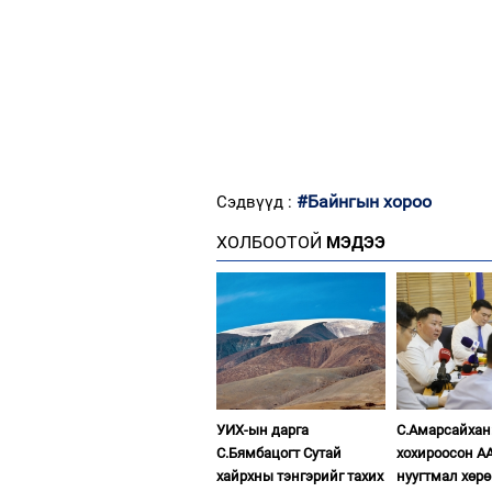
#Байнгын хороо
Сэдвүүд :
ХОЛБООТОЙ
МЭДЭЭ
УИХ-ын дарга
С.Амарсайхан
С.Бямбацогт Сутай
хохироосон А
хайрхны тэнгэрийг тахих
нуугтмал хөрө