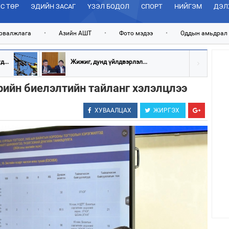
С ТӨР
ЭДИЙН ЗАСАГ
ҮЗЭЛ БОДОЛ
СПОРТ
НИЙГЭМ
ДЭЛ
рвалжлага
•
Азийн АШТ
•
Фото мэдээ
•
Оддын амьдрал
...
Жижиг, дунд үйлдвэрлэл...
ийн биелэлтийн тайланг хэлэлцлээ
ХУВААЛЦАХ
ЖИРГЭХ