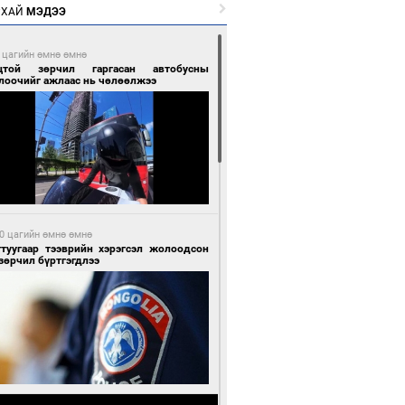
РХАЙ
МЭДЭЭ
 цагийн өмнө өмнө
цтой зөрчил гаргасан автобусны
лоочийг ажлаас нь чөлөөлжээ
0 цагийн өмнө өмнө
гтуугаар тээврийн хэрэгсэл жолоодсон
зөрчил бүртгэгдлээ