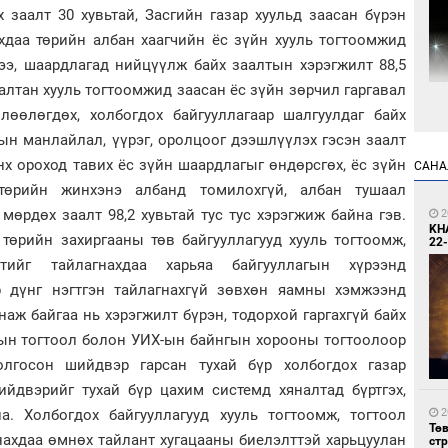
 заалт 30 хувьтай, Засгийн газар хуульд заасан бүрэн
хдаа төрийн албан хаагчийн ёс зүйн хууль тогтоомжид
ээ, шаардлагад нийцүүлж байх заалтын хэрэгжилт 88,5
алтан хууль тогтоомжид заасан ёс зүйн зөрчил гаргавал
лөөлөгдөх, холбогдох байгууллагаар шалгуулдаг байх
1
Мо
ын манлайлал, үүрэг, оролцоог дээшлүүлэх гэсэн заалт
өн
анх ороход тавих ёс зүйн шаардлагыг өндөрсгөх, ёс зүйн
САНА
төрийн жинхэнэ албанд томилохгүй, албан тушаал
мөрдөх заалт 98,2 хувьтай тус тус хэрэгжиж байна гэв.
2
KH
 төрийн захиргааны төв байгууллагууд хууль тогтоомж,
22-
тийг тайлагнахдаа харьяа байгууллагын хүрээнд
р дүнг нэгтгэн тайлагнахгүй зөвхөн яамны хэмжээнд
наж байгаа нь хэрэгжилт бүрэн, тодорхой гаргахгүй байх
1
Өн
-ын тогтоол болон УИХ-ын байнгын хорооны тогтоолоор
ду
ол
болгосон шийдвэр гарсан тухай бүр холбогдох газар
ийдвэрийг тухай бүр цахим системд хяналтад бүртгэх,
. Холбогдох байгууллагууд хууль тогтоомж, тогтоол
2
Тө
ахдаа өмнөх тайлант хугацааны биелэлттэй харьцуулан
ст