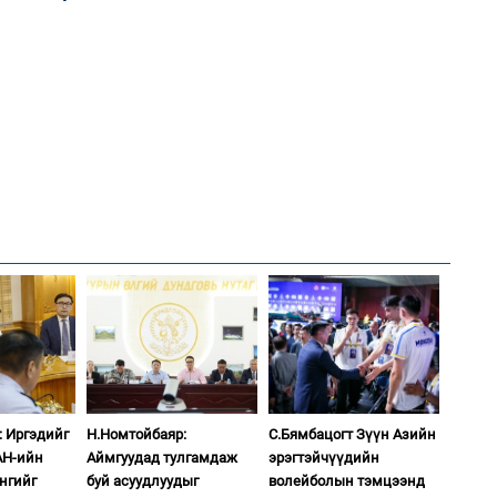
аж
2
Хөш
1
С.
ий
2
Хө
та
1
: Иргэдийг
Н.Номтойбаяр:
С.Бямбацогт Зүүн Азийн
Н.
ас
АН-ийн
Аймгуудад тулгамдаж
эрэгтэйчүүдийн
та
нгийг
буй асуудлуудыг
волейболын тэмцээнд