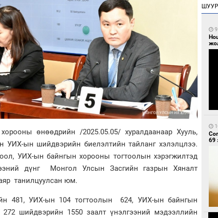
ШУУ
9
Но
жо
1
хорооны өнөөдрийн /2025.05.05/ хуралдаанаар Хууль,
Со
69 
сон УИХ-ын шийдвэрийн биелэлтийн тайланг хэлэлцлээ.
тоол, УИХ-ын байнгын хорооны тогтоолын хэрэгжилтэд
лгээний дүнг Монгол Улсын Засгийн газрын Хяналт
баяр танилцуулсан юм.
ийн 481, УИХ-ын 104 тогтоолын 624, УИХ-ын байнгын
т 272 шийдвэрийн 1550 заалт үнэлгээний мэдээллийн