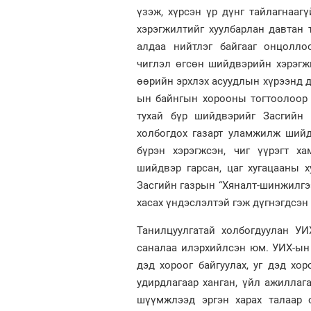
үзэж, хүрсэн үр дүнг тайлагнаагү
хэрэгжилтийг хуулбарлан давтан 
алдаа нийтлэг байгааг онцолло
чиглэл өгсөн шийдвэрийн хэрэгжи
өөрийн эрхлэх асуудлын хүрээнд д
ын байнгын хорооны тогтоолоор 
тухай бүр шийдвэрийг Засгийн 
холбогдох газарт уламжилж шийд
бүрэн хэрэгжсэн, чиг үүрэгт х
шийдвэр гарсан, цаг хугацааны 
Засгийн газрын “Хяналт-шинжилгэ
хасах үндэслэлтэй гэж дүгнэгдсэн 
Танилцуулгатай холбогдуулан УИ
саналаа илэрхийлсэн юм. УИХ-ын 
дэд хороог байгуулах, уг дэд хо
удирдлагаар ханган, үйл ажиллаг
шүүмжлээд эргэн харах талаар 