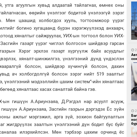
й, утга агуулгын хувьд алдаатай тайлагнах, өмнөх оны
тайлагнасан, өөрийн үнэлгээг бодитой үнэлээгүй зэрэг
о. Мөн цаашид холбогдох хууль, тогтоомжоор үүрэг
1
лтийг богино хугацаанд бүрэн хэрэгжүүлэхэд анхаарч,
УИ
тэн
отоод хяналтыг сайжруулах, УИХ-ын тогтоол болон УИХ-
Засгийн газарт үүрэг чиглэл болгосон шийдвэр гарсан
2
газрын Хэрэг эрхлэх газарт хүргүүлж байх асуудлыг
Ав
вэрлэх, хяналт-шинжилгээ, үнэлгээний дүнд үндэслэн
со
амааралгүй болсон, шийдвэр хүчингүй болсон, дахин
хувьд ач холбогдолгүй болсон зэрэг нийт 519 заалтыг
э, үнэлгээний мэдээллийн цахим систем”-ийн хяналтаас
1
бөгөөд хяналтаас хасах саналтай байна гэв.
Зу
өд
Х-ын гишүүн А.Ариунзаяа, Д.Рэгдэл нар асуулт асууж,
гишүүн А.Ариунзаяа, Засгийн газрын дэргэдэх Ёс зүйн
2
Ба
рооны ажлыг мэргэжил, арга зүй, зохион байгуулалтын
но
бү
ааг жигдрүүлэх заалтын үнэлгээний дүн бодит бус буйг
саналаа илэрхийлсэн. Мөн тэрбээр цахим орчинд ёс