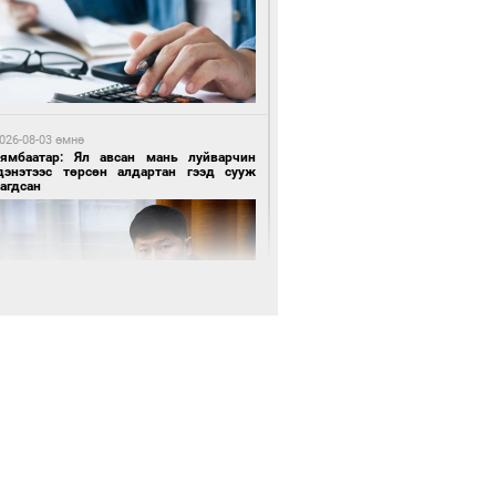
3 цагийн өмнө өмнө
роо орохгүй, өдөртөө 28-30 хэм дулаан
йна
026-08-03 өмнө
Нямбаатар: Ял авсан мань луйварчин
дэнэтээс төрсөн алдартан гээд сууж
агдсан
 өдрийн өмнө өмнө
х төрлийн шатахууны импортыг шуурхай
вэрлэхэд гурван яам хамтран ажиллана
 өдрийн өмнө өмнө
Энх-Амгалан: Би Монгол Улсын иргэн
ш
 өдрийн өмнө өмнө
АТ ТӨХК “Боинг” компанитай хамтын