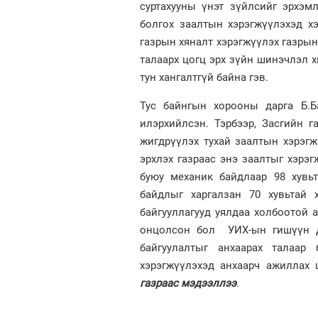
суртахууны үнэт зүйлсийг эрхэм
болгох заалтын хэрэгжүүлэхэд х
газрын хяналт хэрэгжүүлэх газрын
талаарх цогц эрх зүйн шинэчлэл 
тун хангалтгүй байна гэв.
Тус байнгын хорооны дарга Б.Ба
илэрхийлсэн. Тэрбээр, Засгийн 
жигдрүүлэх тухай заалтын хэрэгж
эрхлэх газраас энэ заалтыг хэрэ
буюу механик байдлаар 98 хувь
байдлыг харгалзан 70 хувьтай 
байгууллагууд уялдаа холбоотой
онцолсон бол УИХ-ын гишүүн Д.
байгуулалтыг анхаарах талаар 
хэрэгжүүлэхэд анхаарч ажиллах
газраас мэдээллээ
.