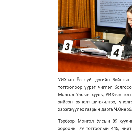
УИХ-ын Ёс зүй, дэгийн байнгын 
тогтоолоор үүрэг, чиглэл болго
Монгол Улсын хууль, УИХ-ын тог
хийсэн хяналт-шинжилгээ, үнэ
хэрэгжүүлэх газрын дарга Ч.Өнөр
Тэрбээр, Монгол Улсын 89 хуул
хорооны 79 тогтоолын 445, ний