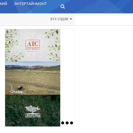
ХИЙ
ЭНТЕРТАЙНМЭНТ
ЗУРХАЙ
БҮХ СЭДЭВ