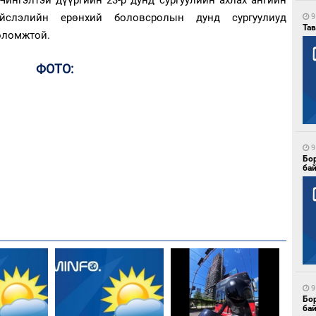
Чингэлтэй дүүргийн 23-р дунд сургуулийн ахлах ангийн
йслэлийн ерөнхий боловсролын дунд сургуулиуд
9
Тав
оломжтой.
ФОТО:
9
Бо
ба
9
Бо
ба