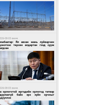
 өдрийн өмнө өмнө
ландын алдарт Boyzone хамтлагийн
шүүн Ronan Keating Монголд анх удаа
улна
026-08-03 өмнө
Нямбаатар: Ял авсан мань луйварчин
дэнэтээс төрсөн алдартан гээд сууж
агдсан
 өдрийн өмнө өмнө
ны эрчим хүчээр гэрэлтдэг үйлдвэр
026-08-03 өмнө
га орлоготой иргэдийн орлогод татвар
гдуулахгүй байх эрх зүйн орчныг
рдүүллээ