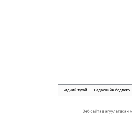
Бидний тухай
Редакцийн бодлого
Веб сайтад агуулагдсан 