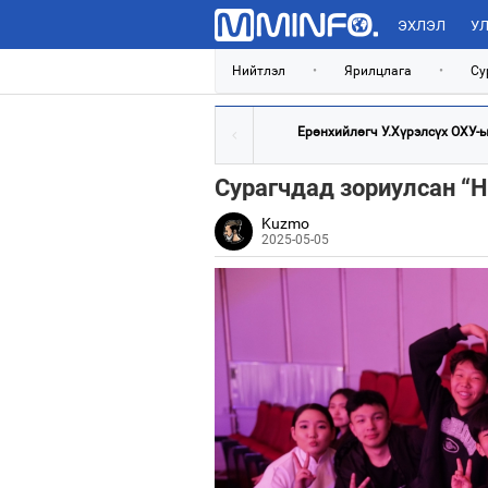
ЭХЛЭЛ
УЛ
Нийтлэл
•
Ярилцлага
•
Су
Ерөнхийлөгч У.Хүрэлсүх ОХУ-ын
Сурагчдад зориулсан “Н
Kuzmo
2025-05-05