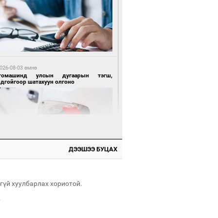
 өдрийн өмнө өмнө
нгол Улсын волейболын шигшээ баг
өөдөр Хятадын эсрэг тоглоно
026-08-03 өмнө
томашинд улсын дугаарын тэгш,
ндгойгоор шатахуун олгоно
 өдрийн өмнө өмнө
өөдөр сондгой тоогоор төгссөн улсын
гаартай автомашинтай иргэдэд шатахуун
гоно
ДЭЭШЭЭ БУЦАХ
026-08-03 өмнө
таг заагдсан” С.Зориг
гүй хуулбарлах хориотой.
.