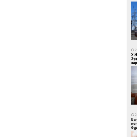
1
Ир
ги
ду
2
Х.
Эр
хар
1
Нар
2
Ба
но
бү