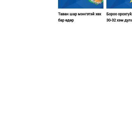
Таван шар мэнгэтэй хөх
Бороо орохгүй
бар өдөр
30-32 хэм дул