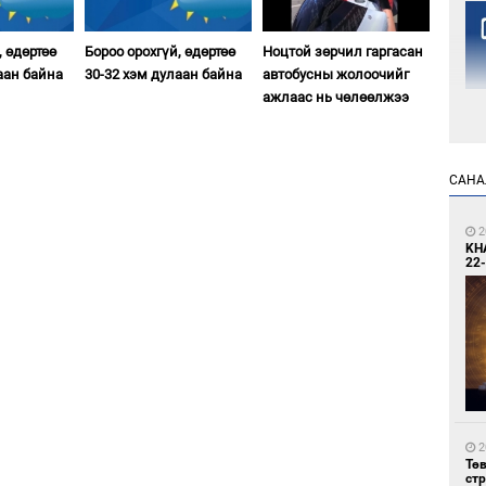
, өдөртөө
Бороо орохгүй, өдөртөө
Ноцтой зөрчил гаргасан
аан байна
30-32 хэм дулаан байна
автобусны жолоочийг
ажлаас нь чөлөөлжээ
1
САНА
Но
жо
2
KH
22-
1
Со
69 
2
Тө
ст