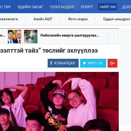
С ТӨР
ЭДИЙН ЗАСАГ
ҮЗЭЛ БОДОЛ
СПОРТ
НИЙГЭМ
ДЭЛ
рвалжлага
•
Азийн АШТ
•
Фото мэдээ
•
Оддын амьдрал
...
Нийслэлийн аварга шалгаруулах...
ээлттэй тайз” төслийг эхлүүллээ
ХУВААЛЦАХ
ЖИРГЭХ