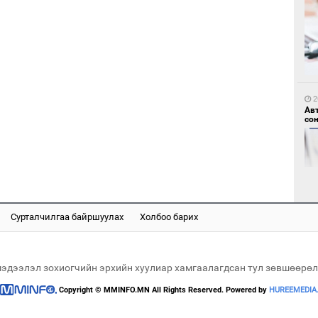
1
Мо
өн
2
Ав
со
1
Өн
ду
ол
Сурталчилгаа байршуулах
Холбоо барих
2
“Ну
мэдээлэл зохиогчийн эрхийн хуулиар хамгаалагдсан тул зөвшөөрөл
Copyright © MMINFO.MN All Rights Reserved. Powered by
HUREEMEDIA