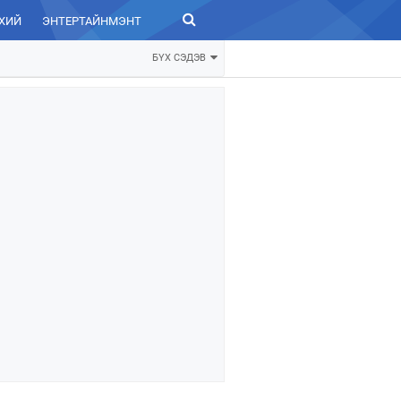
ХИЙ
ЭНТЕРТАЙНМЭНТ
ЗУРХАЙ
БҮХ СЭДЭВ