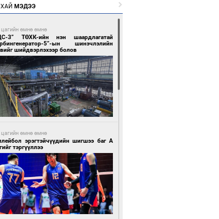
РХАЙ
МЭДЭЭ
 цагийн өмнө өмнө
ЦС-3” ТӨХК-ийн нэн шаардлагатай
урбингенератор-5”-ын шинэчлэлийн
свийг шийдвэрлэхээр болов
 цагийн өмнө өмнө
ллейбол эрэгтэйчүүдийн шигшээ баг А
гийг тэргүүллээ