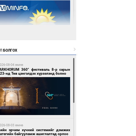
 өдрийн өмнө өмнө
Л
БОЛГОХ
цтой зөрчил гаргасан автобусны
лоочийг ажлаас нь чөлөөлжээ
026-08-04 өмнө
ARKHORUM 360° фестиваль 8-р сарын
23-нд Төв цэнгэлдэх хүрээлэнд болно
 өдрийн өмнө өмнө
гтуугаар тээврийн хэрэгсэл жолоодсон
зөрчил бүртгэгдлээ
026-08-03 өмнө
вийн эрчим хүчний системийг дэмжих
ратегийн байгууламж ашиглалтад орлоо