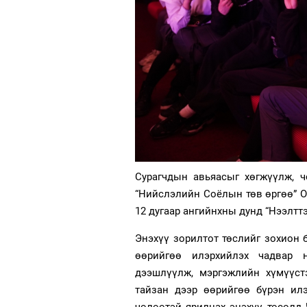
Сурагчдын авьяасыг хөгжүүлж, ч
“Нийслэлийн Соёлын төв өргөө” О
12 дугаар ангийнхны дунд “Нээлттэ
Энэхүү зорилтот төслийг зохион 
өөрийгөө илэрхийлэх чадвар 
дээшлүүлж, мэргэжлийн хүмүүст
тайзан дээр өөрийгөө бүрэн илэ