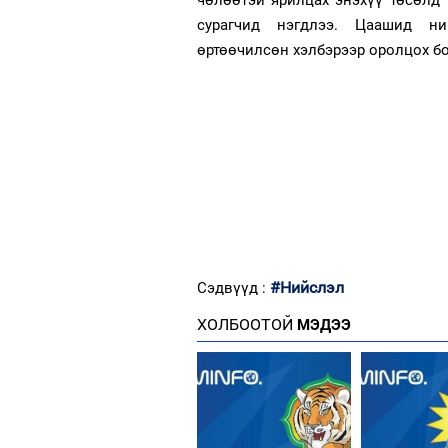
чөлөөтэй ярилцах энэхүү төсөлд 
сурагчид нэгдлээ. Цаашид ни
өртөөчилсөн хэлбэрээр оролцох б
#Нийслэл
Сэдвүүд :
ХОЛБООТОЙ
МЭДЭЭ