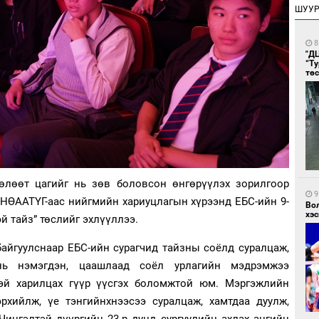
ШУУ
8
"Д
“Т
тө
өлөөт цагийг нь зөв боловсон өнгөрүүлэх зорилгоор
9
НӨААТҮГ-аас нийгмийн хариуцлагын хүрээнд ЕБС-ийн 9-
Во
хэс
й тайз” төслийг эхлүүллээ.
байгуулснаар ЕБС-ийн сурагчид тайзны соёлд суралцаж,
нь нэмэгдэн, цаашлаад соёл урлагийн мэдрэмжээ
эй харилцах гүүр үүсгэх боломжтой юм. Мэргэжлийн
рхийлж, үе тэнгийнхнээсээ суралцаж, хамтдаа дуулж,