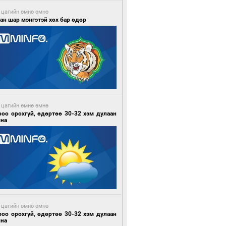
 цагийн өмнө өмнө
ан шар мэнгэтэй хөх бар өдөр
 цагийн өмнө өмнө
роо орохгүй, өдөртөө 30-32 хэм дулаан
йна
 цагийн өмнө өмнө
роо орохгүй, өдөртөө 30-32 хэм дулаан
йна