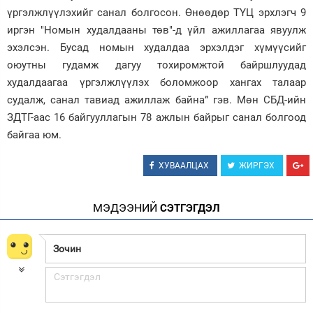
үргэлжлүүлэхийг санал болгосон. Өнөөдөр ТҮЦ эрхлэгч 9
иргэн "Номын худалдааны төв"-д үйл ажиллагаа явуулж
эхэлсэн. Бусад номын худалдаа эрхэлдэг хүмүүсийг
оюутны гудамж дагуу тохиромжтой байршлуудад
худалдаагаа үргэлжлүүлэх боломжоор хангах талаар
судалж, санал тавиад ажиллаж байна” гэв. Мөн СБД-ийн
ЗДТГ-аас 16 байгууллагын 78 ажлын байрыг санал болгоод
байгаа юм.
ХУВААЛЦАХ
ЖИРГЭХ
МЭДЭЭНИЙ
СЭТГЭГДЭЛ