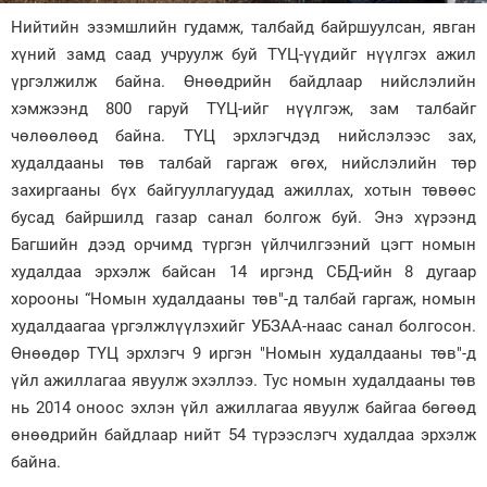
Нийтийн эзэмшлийн гудамж, талбайд байршуулсан, явган
Зурхай
хүний замд саад учруулж буй ТҮЦ-үүдийг нүүлгэх ажил
үргэлжилж байна. Өнөөдрийн байдлаар нийслэлийн
хэмжээнд 800 гаруй ТҮЦ-ийг нүүлгэж, зам талбайг
чөлөөлөөд байна. ТҮЦ эрхлэгчдэд нийслэлээс зах,
худалдааны төв талбай гаргаж өгөх, нийслэлийн төр
захиргааны бүх байгууллагуудад ажиллах, хотын төвөөс
бусад байршилд газар санал болгож буй. Энэ хүрээнд
Багшийн дээд орчимд түргэн үйлчилгээний цэгт номын
худалдаа эрхэлж байсан 14 иргэнд СБД-ийн 8 дугаар
хорооны “Номын худалдааны төв"-д талбай гаргаж, номын
худалдаагаа үргэлжлүүлэхийг УБЗАА-наас санал болгосон.
Өнөөдөр ТҮЦ эрхлэгч 9 иргэн "Номын худалдааны төв"-д
үйл ажиллагаа явуулж эхэллээ. Тус номын худалдааны төв
нь 2014 оноос эхлэн үйл ажиллагаа явуулж байгаа бөгөөд
өнөөдрийн байдлаар нийт 54 түрээслэгч худалдаа эрхэлж
байна.