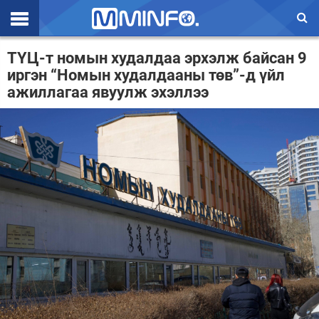
Эхлэл
ТҮЦ-т номын худалдаа эрхэлж байсан 9
иргэн “Номын худалдааны төв”-д үйл
Цаг агаар
ажиллагаа явуулж эхэллээ
Валют ханш
Улс төр
Эдийн засаг
Үзэл бодол
Спорт
Нийгэм
Дэлхий
Энтертайнмэнт