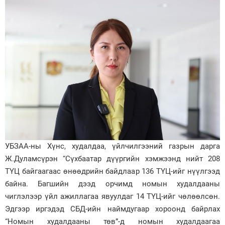
УБЗАА-ны Хүнс, худалдаа, үйлчилгээний газрын дарга
Ж.Дуламсүрэн “Сүхбаатар дүүргийн хэмжээнд нийт 208
ТҮЦ байгаагаас өнөөдрийн байдлаар 136 ТҮЦ-ийг нүүлгээд
байна. Багшийн дээд орчимд номын худалдааны
чиглэлээр үйл ажиллагаа явуулдаг 14 ТҮЦ-ийг чөлөөлсөн.
Эдгээр иргэдэд СБД-ийн наймдугаар хороонд байрлах
“Номын худалдааны төв”-д номын худалдаагаа