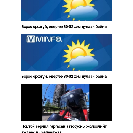
Бороо орохгүй, өдөртөө 30-32 хэм дулаан байна
Бороо орохгүй, өдөртөө 30-32 хэм дулаан байна
Ноцтой зөрчил гаргасан автобусны жолоочийг
ажлаас нь чөлөөлжээ