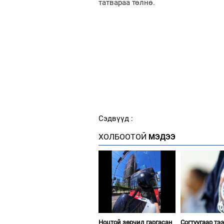
татвараа төлнө.
Сэдвүүд :
ХОЛБООТОЙ
МЭДЭЭ
Ноцтой зөрчил гаргасан
Согтуугаар тэ