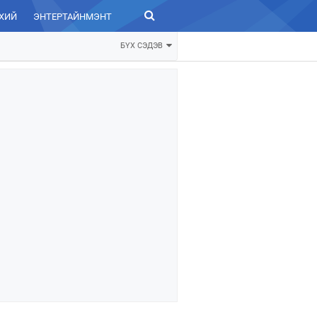
ХИЙ
ЭНТЕРТАЙНМЭНТ
ЗУРХАЙ
БҮХ СЭДЭВ