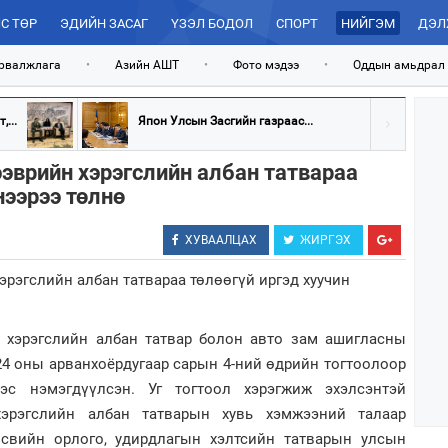
С ТӨР
ЭДИЙН ЗАСАГ
ҮЗЭЛ БОДОЛ
СПОРТ
НИЙГЭМ
ДЭЛ
рвалжлага
•
Азийн АШТ
•
Фото мэдээ
•
Оддын амьдрал
...
Япон Улсын Засгийн газраас...
ээврийн хэрэгслийн албан татвараа
нээрээ төлнө
ХУВААЛЦАХ
ЖИРГЭХ
н хэрэгслийн албан татвар болон авто зам ашигласны
4 оны арванхоёрдугаар сарын 4-ний өдрийн тогтоолоор
эс нэмэгдүүлсэн. Уг тогтоол хэрэгжиж эхэлсэнтэй
хэрэгслийн албан татварын хувь хэмжээний талаар
свийн орлого, удирдлагын хэлтсийн татварын улсын