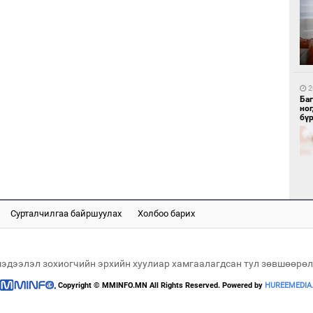
1
Бү
тээ
2
Ба
но
бү
1
МИ
аж
Сурталчилгаа байршуулах
Холбоо барих
2
Б.
би
мэдээлэл зохиогчийн эрхийн хуулиар хамгаалагдсан тул зөвшөөрөл
Copyright © MMINFO.MN All Rights Reserved. Powered by
HUREEMEDIA