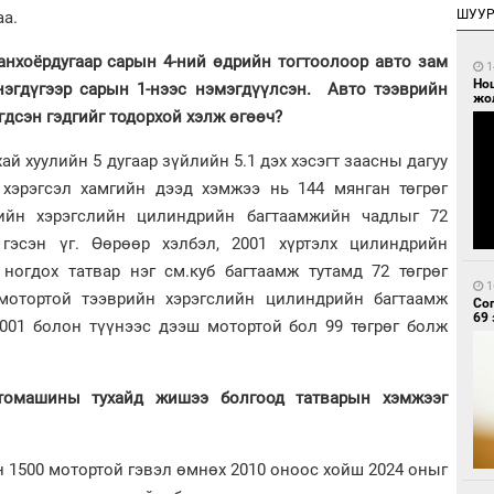
ШУУ
аа.
анхоёрдугаар сарын 4-ний өдрийн тогтоолоор авто зам
1
Но
эгдүгээр сарын 1-нээс нэмэгдүүлсэн.
Авто тээврийн
жо
гдсэн гэдгийг тодорхой хэлж өгөөч?
ай хуулийн 5 дугаар зүйлийн 5.1 дэх хэсэгт заасны дагуу
 хэрэгсэл хамгийн дээд хэмжээ нь 144 мянган төгрөг
рийн хэрэгслийн цилиндрийн багтаамжийн чадлыг 72
гэсэн үг. Өөрөөр хэлбэл, 2001 хүртэлх цилиндрийн
 ногдох татвар нэг см.куб багтаамж тутамд 72 төгрөг
1
 мотортой тээврийн хэрэгслийн цилиндрийн багтаамж
Со
69 
 3001 болон түүнээс дээш мотортой бол 99 төгрөг болж
втомашины тухайд жишээ болгоод татварын хэмжээг
 1500 мотортой гэвэл өмнөх 2010 оноос хойш 2024 оныг