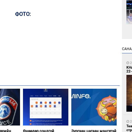
ФОТО:
1
САНА
Өн
ду
ол
2
KH
22-
1
УИ
тэн
2
Тө
ст
эврийн
Өнөөдөр сондгой
Зургаан цагаан мэнгэтэй