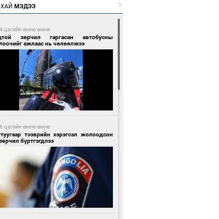
РХАЙ
МЭДЭЭ
4 цагийн өмнө өмнө
цтой зөрчил гаргасан автобусны
лоочийг ажлаас нь чөлөөлжээ
6 цагийн өмнө өмнө
гтуугаар тээврийн хэрэгсэл жолоодсон
зөрчил бүртгэгдлээ