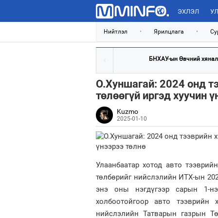
ЭХЛЭЛ
УЛ
Нийтлэл
•
Ярилцлага
•
Су
БНХАУ-ын Өвчний хяналт,
О.Хуншагай: 2024 онд т
төлөөгүй иргэд хуучин ү
Kuzmo
2025-01-10
Улаанбаатар хотод авто тээврий
төлбөрийг нийслэлийн ИТХ-ын 202
энэ оны нэгдүгээр сарын 1-нэ
холбоотойгоор авто тээврийн 
нийслэлийн Татварын газрын Тө