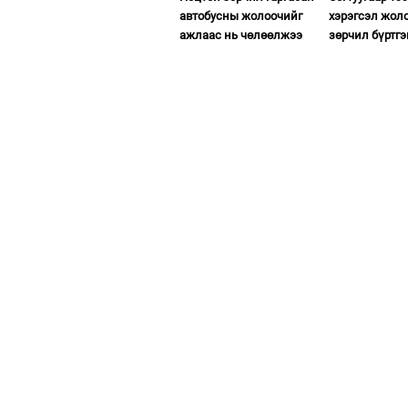
автобусны жолоочийг
хэрэгсэл жол
ажлаас нь чөлөөлжээ
зөрчил бүртгэ