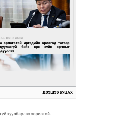
 өдрийн өмнө өмнө
х төрлийн шатахууны импортыг шуурхай
вэрлэхэд гурван яам хамтран ажиллана
026-08-03 өмнө
га орлоготой иргэдийн орлогод татвар
гдуулахгүй байх эрх зүйн орчныг
рдүүллээ
 өдрийн өмнө өмнө
АТ ТӨХК “Боинг” компанитай хамтын
иллагаагаа өргөжүүлнэ
ДЭЭШЭЭ БУЦАХ
 өдрийн өмнө өмнө
Энх-Амгалан: Би Монгол Улсын иргэн
ш
гүй хуулбарлах хориотой.
.