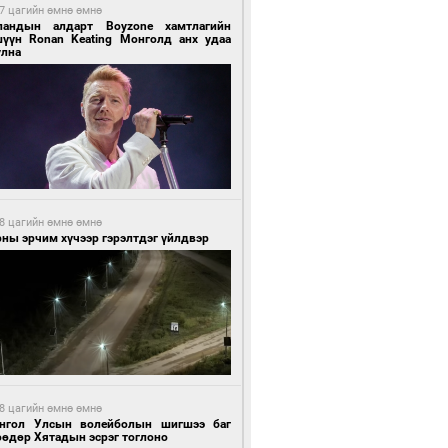
7 цагийн өмнө өмнө
ландын алдарт Boyzone хамтлагийн
шүүн Ronan Keating Монголд анх удаа
улна
8 цагийн өмнө өмнө
ны эрчим хүчээр гэрэлтдэг үйлдвэр
8 цагийн өмнө өмнө
нгол Улсын волейболын шигшээ баг
өөдөр Хятадын эсрэг тоглоно