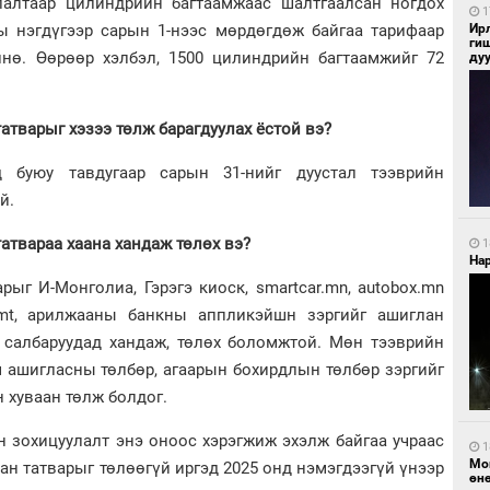
лалтаар цилиндрийн багтаамжаас шалтгаалсан ногдох
1
ны нэгдүгээр сарын 1-нээс мөрдөгдөж байгаа тарифаар
Ир
ги
өлнө. Өөрөөр хэлбэл, 1500 цилиндрийн багтаамжийг 72
ду
атварыг хэзээ төлж барагдуулах ёстой вэ?
д буюу тавдугаар сарын 31-нийг дуустал тээврийн
й.
атвараа хаана хандаж төлөх вэ?
1
Нар
рыг И-Монголиа, Гэрэгэ киоск, smartcar.mn, autobox.mn
rimt, арилжааны банкны аппликэйшн зэргийг ашиглан
 салбаруудад хандаж, төлөх боломжтой. Мөн тээврийн
м ашигласны төлбөр, агаарын бохирдлын төлбөр зэргийг
н хуваан төлж болдог.
н зохицуулалт энэ оноос хэрэгжиж эхэлж байгаа учраас
1
Мо
ан татварыг төлөөгүй иргэд 2025 онд нэмэгдээгүй үнээр
өн