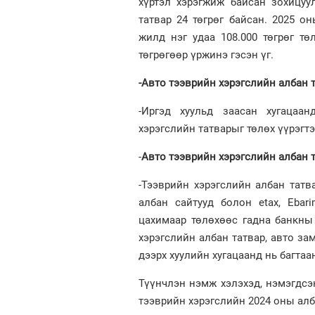
хүртэл хэрэгжиж байсан зохицуу
татвар 24 төгрөг байсан. 2025 о
жилд нэг удаа 108.000 төгрөг т
төгрөгөөр үржинэ гэсэн үг.
-Авто тээврийн хэрэгслийн албан т
-Иргэд хуульд заасан хугацаан
хэрэгслийн татварыг төлөх үүрэгтэ
-
Авто тээврийн хэрэгслийн албан т
-Тээврийн хэрэгслийн албан татва
албан сайтууд болон etax, Eba
цахимаар төлөхөөс гадна банкны
хэрэгслийн албан татвар, авто за
дээрх хуулийн хугацаанд нь багтаа
Түүнчлэн нэмж хэлэхэд, нэмэгдсэ
тээврийн хэрэгслийн 2024 оны алб