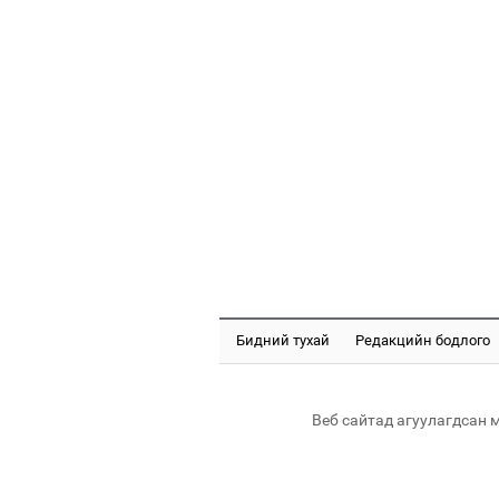
Бидний тухай
Редакцийн бодлого
Веб сайтад агуулагдсан 