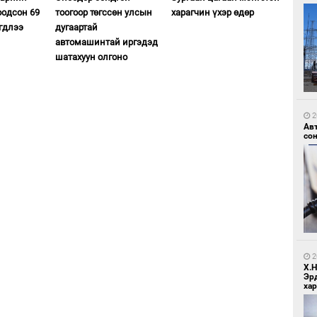
оодсон 69
тоогоор төгссөн улсын
харагчин үхэр өдөр
гдлээ
дугаартай
автомашинтай иргэдэд
шатахуун олгоно
1
Зу
өд
2
Ав
со
1
Бо
ба
2
Х.
Эр
хар