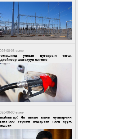
8 цагийн өмнө өмнө
ргаан цагаан мэнгэтэй харагчин үхэр
өр
026-08-03 өмнө
томашинд улсын дугаарын тэгш,
ндгойгоор шатахуун олгоно
8 цагийн өмнө өмнө
роо орохгүй, өдөртөө 28-30 хэм дулаан
йна
026-08-03 өмнө
Нямбаатар: Ял авсан мань луйварчин
дэнэтээс төрсөн алдартан гээд сууж
агдсан