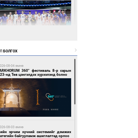
8 цагийн өмнө өмнө
Л
БОЛГОХ
өөдөр сондгой тоогоор төгссөн улсын
гаартай автомашинтай иргэдэд шатахуун
гоно
026-08-04 өмнө
ARKHORUM 360° фестиваль 8-р сарын
23-нд Төв цэнгэлдэх хүрээлэнд болно
8 цагийн өмнө өмнө
Х-ын дарга С.Бямбацогт Сутай хайрхны
гэрийг тахих тахилгад оролцлоо
026-08-03 өмнө
вийн эрчим хүчний системийг дэмжих
ратегийн байгууламж ашиглалтад орлоо