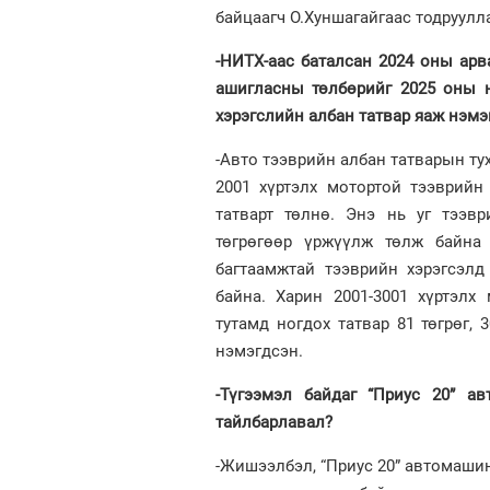
байцаагч О.Хуншагайгаас тодруулл
-НИТХ-аас баталсан 2024 оны арв
ашигласны төлбөрийг 2025 оны н
хэрэгслийн албан татвар яаж нэмэ
-Авто тээврийн албан татварын тух
2001 хүртэлх мотортой тээврийн
татварт төлнө. Энэ нь уг тээв
төгрөгөөр үржүүлж төлж байна 
багтаамжтай тээврийн хэрэгсэлд
байна. Харин 2001-3001 хүртэлх
тутамд ногдох татвар 81 төгрөг,
нэмэгдсэн.
-Түгээмэл байдаг “Приус 20” а
тайлбарлавал?
-Жишээлбэл, “Приус 20” автомашин