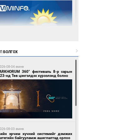
 өдрийн өмнө өмнө
Л
БОЛГОХ
цтой зөрчил гаргасан автобусны
лоочийг ажлаас нь чөлөөлжээ
026-08-04 өмнө
ARKHORUM 360° фестиваль 8-р сарын
23-нд Төв цэнгэлдэх хүрээлэнд болно
 өдрийн өмнө өмнө
гтуугаар тээврийн хэрэгсэл жолоодсон
зөрчил бүртгэгдлээ
026-08-03 өмнө
вийн эрчим хүчний системийг дэмжих
ратегийн байгууламж ашиглалтад орлоо