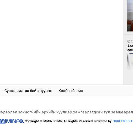
1
Мо
өн
2
Ав
со
1
Өн
ду
ол
Сурталчилгаа байршуулах
Холбоо барих
2
Хө
та
мэдээлэл зохиогчийн эрхийн хуулиар хамгаалагдсан тул зөвшөөрөл
Copyright © MMINFO.MN All Rights Reserved. Powered by
HUREEMEDIA