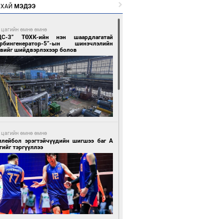
РХАЙ
МЭДЭЭ
 цагийн өмнө өмнө
ЦС-3” ТӨХК-ийн нэн шаардлагатай
урбингенератор-5”-ын шинэчлэлийн
свийг шийдвэрлэхээр болов
 цагийн өмнө өмнө
ллейбол эрэгтэйчүүдийн шигшээ баг А
гийг тэргүүллээ