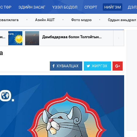
С ТӨР
ЭДИЙН ЗАСАГ
ҮЗЭЛ БОДОЛ
СПОРТ
НИЙГЭМ
ДЭЛ
рвалжлага
•
Азийн АШТ
•
Фото мэдээ
•
Оддын амьдрал
...
Дамбадаржаа болон Толгойтын...
а
ХУВААЛЦАХ
ЖИРГЭХ