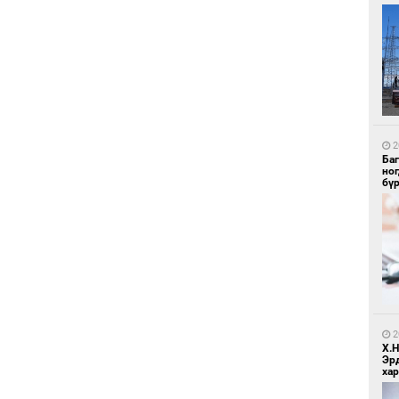
1
Ир
ги
ду
2
Ба
но
бү
1
Нар
2
Х.
Эр
хар