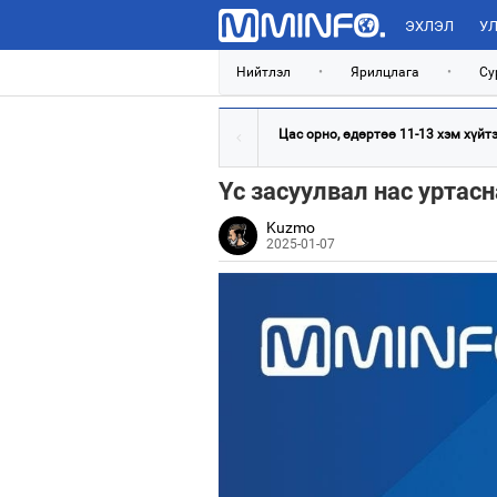
ЭХЛЭЛ
УЛ
Нийтлэл
•
Ярилцлага
•
Су
Цас орно, өдөртөө 11-13 хэм хүйтэн
Үс засуулвал нас уртасн
Kuzmo
2025-01-07