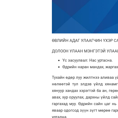
ӨВЛИЙН АДАГ УЛААГЧИН ҮХЭР С
ДОЛООН УЛААН МЭНГЭТЭЙ УЛАА
Үс засуулвал: Нас уртасна.
Өдрийн наран мандах, жаргах 
Тухайн өдөр луу жилтнээ аливаа үй
нөлөөтэй тул элдэв үйлд хянамг
хянуур хандах хэрэгтэй ба ан, гөрө
авах, хур оруулах, дархны үйлд сай
гаргахад муу. Өдрийн сайн цаг нь х
яваар одогсод зүүн зүгт мөрөө гар
уртадна.