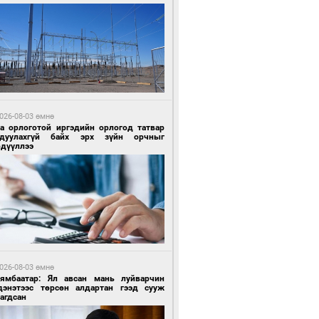
 өдрийн өмнө өмнө
ландын алдарт Boyzone хамтлагийн
шүүн Ronan Keating Монголд анх удаа
улна
026-08-03 өмнө
га орлоготой иргэдийн орлогод татвар
гдуулахгүй байх эрх зүйн орчныг
рдүүллээ
 өдрийн өмнө өмнө
ны эрчим хүчээр гэрэлтдэг үйлдвэр
026-08-03 өмнө
Нямбаатар: Ял авсан мань луйварчин
дэнэтээс төрсөн алдартан гээд сууж
агдсан