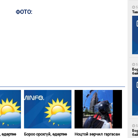
5
ФОТО:
Тав
5
Бо
ба
5
Бо
, өдөртөө
Бороо орохгүй, өдөртөө
Ноцтой зөрчил гаргасан
ба