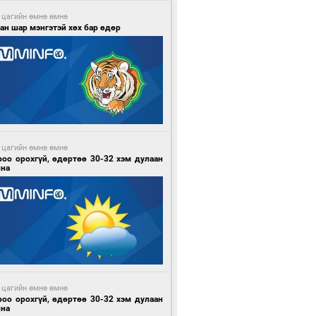
 цагийн өмнө өмнө
ан шар мэнгэтэй хөх бар өдөр
 цагийн өмнө өмнө
роо орохгүй, өдөртөө 30-32 хэм дулаан
йна
 цагийн өмнө өмнө
роо орохгүй, өдөртөө 30-32 хэм дулаан
йна