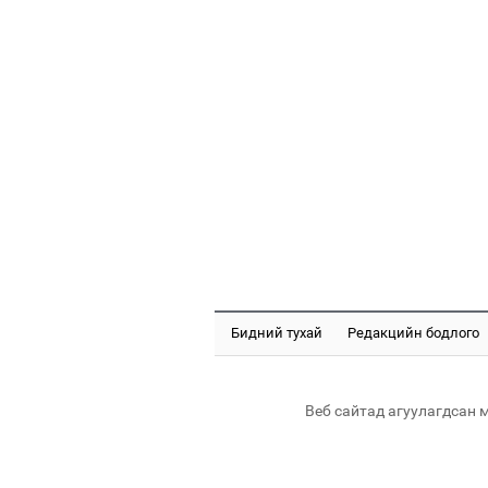
Бидний тухай
Редакцийн бодлого
Веб сайтад агуулагдсан 