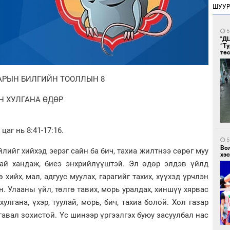
ШУУ
5
"Д
“Т
тө
АРЫН БИЛГИЙН ТООЛЛЫН 8
Н ХУЛГАНА ӨДӨР
цаг нь 8:41-17:16.
5
Во
лийг хийхэд эерэг сайн ба бич, тахиа жилтнээ сөрөг муу
хэс
ай хандаж, биеэ энхрийлүүштэй. Эл өдөр элдэв үйлд
ө хийх, мал, адгуус муулах, гарагийг тахих, хүүхэд үрчлэн
н. Улааны үйл, төлгө тавих, морь уралдах, хиншүү хярвас
улгана, үхэр, туулай, морь, бич, тахиа болой. Хол газар
гавал зохистой. Үс шинээр үргээлгэх буюу засуулбал нас