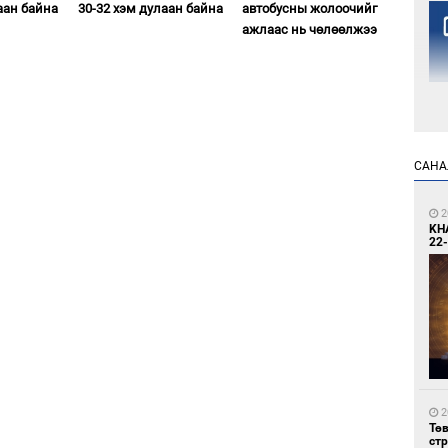
аан байна
30-32 хэм дулаан байна
автобусны жолоочийг
ажлаас нь чөлөөлжээ
1
САНА
Но
жо
2
KH
22-
1
Со
69 
2
Тө
ст