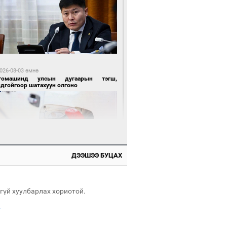
 өдрийн өмнө өмнө
нгол Улсын волейболын шигшээ баг
өөдөр Хятадын эсрэг тоглоно
026-08-03 өмнө
томашинд улсын дугаарын тэгш,
ндгойгоор шатахуун олгоно
 өдрийн өмнө өмнө
өөдөр сондгой тоогоор төгссөн улсын
гаартай автомашинтай иргэдэд шатахуун
гоно
ДЭЭШЭЭ БУЦАХ
026-08-03 өмнө
всгөл нуурын лусыг тахих төрийн
хилгын ёслол боллоо
гүй хуулбарлах хориотой.
.