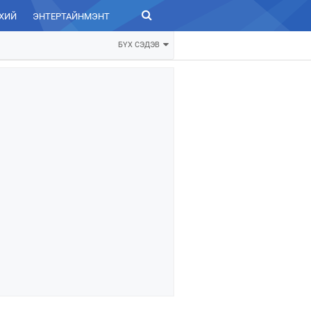
ХИЙ
ЭНТЕРТАЙНМЭНТ
ЗУРХАЙ
БҮХ СЭДЭВ