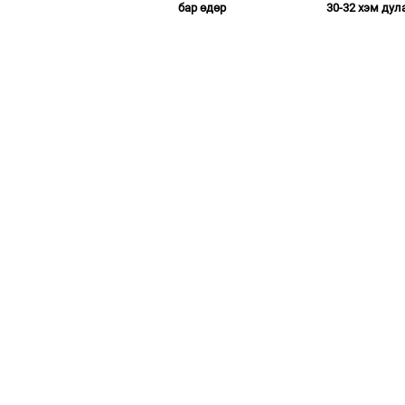
бар өдөр
30-32 хэм дул