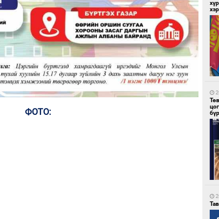
хүр
хэ
5
Мо
төл
2
Тө
цо
ФОТО:
бү
5
16
ху
2
Та