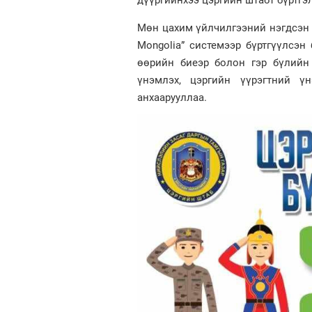
дүүргийнхээ цэргийн штабт бүртгэ
Мөн цахим үйлчилгээний нэгдсэн п
Mongolia” системээр бүртгүүлсэн
өөрийн биеэр болон гэр бүлийн 
үнэмлэх, цэргийн үүрэгтний ү
анхаарууллаа.