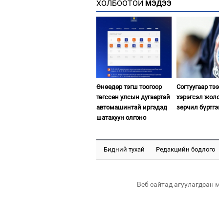
ХОЛБООТОЙ
МЭДЭЭ
Өнөөдөр тэгш тоогоор
Согтуугаар тэ
төгссөн улсын дугаартай
хэрэгсэл жол
автомашинтай иргэдэд
зөрчил бүртгэ
шатахуун олгоно
Бидний тухай
Редакцийн бодлого
Веб сайтад агуулагдсан 