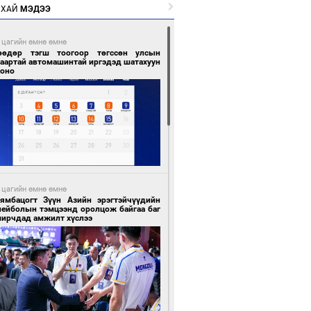
РХАЙ
МЭДЭЭ
 цагийн өмнө өмнө
өөдөр тэгш тоогоор төгссөн улсын
гаартай автомашинтай иргэдэд шатахуун
гоно
 цагийн өмнө өмнө
Бямбацогт Зүүн Азийн эрэгтэйчүүдийн
лейболын тэмцээнд оролцож байгаа баг
мирчдад амжилт хүслээ