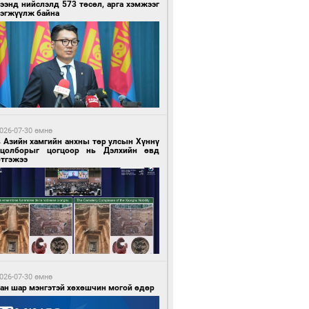
ээнд нийслэлд 573 төсөл, арга хэмжээг
рэгжүүлж байна
 цагийн өмнө өмнө
нгол Улс “COP17”-д “Тал хээрийн
өвлөгөө”-гөө танилцуулна
026-07-30 өмнө
в Азийн хамгийн анхны төр улсын Хүннү
гцолборыг цогцоор нь Дэлхийн өвд
ртгэжээ
 цагийн өмнө өмнө
 төрлийн эмийг нэг эх үүсвэрээс
далдан авах журмыг баталлаа
026-07-30 өмнө
ван шар мэнгэтэй хөхөшчин могой өдөр