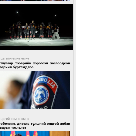
 цагийн өмнө өмнө
гтуугаар тээврийн хэрэгсэл жолоодсон
зөрчил бүртгэгдлээ
 цагийн өмнө өмнө
тобензин, дизель түлшний онцгой албан
варыг тэглэлээ