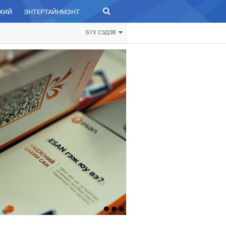
ХИЙ
ЭНТЕРТАЙНМЭНТ
ЗУРХАЙ
БҮХ СЭДЭВ