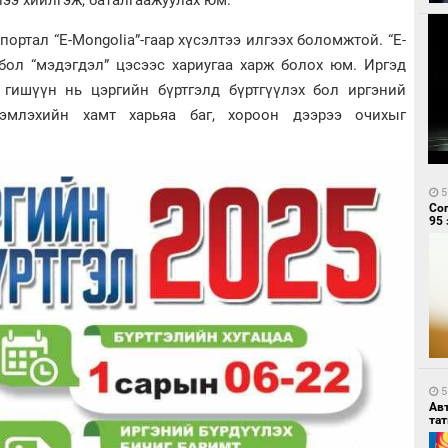
лээ хийлгэж, баталгаажуулах юм.
ортал “E-Mongolia”-гаар хүсэлтээ илгээх боломжтой. “E-
 бол “мэдэгдэл” цэсээс хариугаа харж болох юм. Иргэд
гишүүн нь цэргийн бүртгэлд бүртгүүлэх бол иргэний
нэмлэхийн хамт харьяа баг, хороон дээрээ очихыг
5
Со
95 
5
Ав
тат