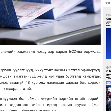
ШУУ
5
Өн
ду
ол
йслэлийн хэмжээнд нэгдүгээр сарын 6-22-ны өдрүүдэд
5
эргийн үүрэгтнүүд, 65 хүртэлх насны бэлтгэл офицерууд,
С.
во
эмшсэн эмэгтэйчүүд жилд нэг удаа бүртгэлд хамрагдах
та
млэх аваагүй 18 хүртэлх насныхан харьяа баг, хороон
лэх шаардлагатай.
эгдүүлсэн бол аймаг, дүүргийн цэргийн штабт өөрийн
илт хөдөлгөөн хийсэн иргэд оршин суугаа аймаг,