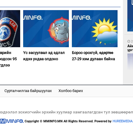
6
Бү
на
то
2
Ай
үрг
эврийн
Үс засуулвал эд эдлэл
Бороо орохгүй, өдөртөө
оодсон 95
идээ ундаа олдоно
27-29 хэм дулаан байна
гдлээ
6
Ою
эхэ
Сурталчилгаа байршуулах
Холбоо барих
2
Эн
сур
мэдээлэл зохиогчийн эрхийн хуулиар хамгаалагдсан тул зөвшөөрөл
Copyright © MMINFO.MN All Rights Reserved. Powered by
HUREEMEDIA