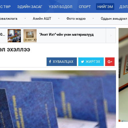
С ТӨР
ЭДИЙН ЗАСАГ
ҮЗЭЛ БОДОЛ
СПОРТ
НИЙГЭМ
ДЭЛ
рвалжлага
•
Азийн АШТ
•
Фото мэдээ
•
Оддын амьдрал
...
"Ачит Ихт"-ийн үнэн материалууд
эл эхэллээ
ХУВААЛЦАХ
ЖИРГЭХ