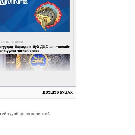
 цагийн өмнө өмнө
х шатанд хэмнэлтийн горимд шилжиж,
йр наадам, зөвлөгөөн, гадаад
милолтыг хориглолоо
026-07-30 өмнө
мгуудад баригдаж буй ДЦС-ын төслийг
элжүүлэх чиглэл өглөө
 цагийн өмнө өмнө
у толгойгоос “Рио Тинто” ашиг хүртэж
лсэн ч Монгол Улс өр төлсөөр байна
ДЭЭШЭЭ БУЦАХ
026-07-30 өмнө
э намар 1-6 дугаар ангийн хүүхдүүдэд
гуулийн автобус үйлчилнэ
гүй хуулбарлах хориотой.
.