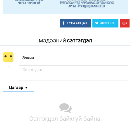
ХУВААЛЦАХ
ЖИРГЭХ
МЭДЭЭНИЙ
СЭТГЭГДЭЛ
Цагаар
Сэтгэгдэл байхгүй байна.