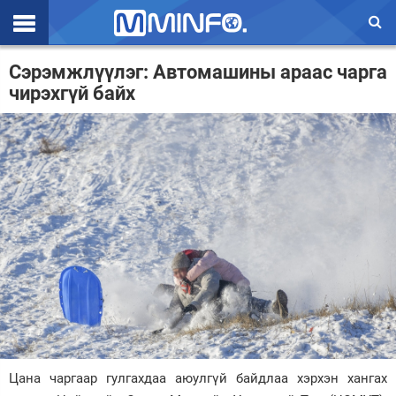
Эхлэл
Сэрэмжлүүлэг: Автомашины араас чарга
чирэхгүй байх
Цаг агаар
Валют ханш
Улс төр
Эдийн засаг
Үзэл бодол
Спорт
Нийгэм
Дэлхий
Цана чаргаар гулгахдаа аюулгүй байдлаа хэрхэн хангах
Энтертайнмэнт