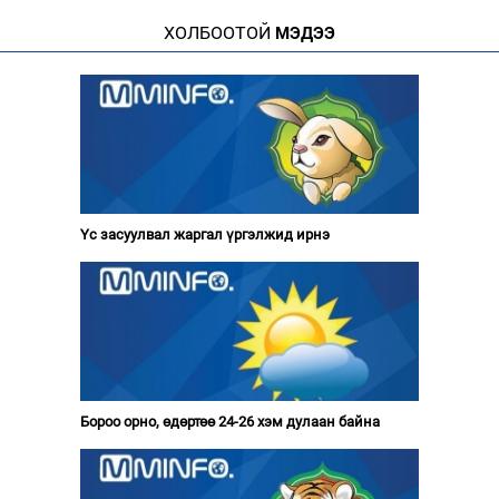
ХОЛБООТОЙ
МЭДЭЭ
Үс засуулвал жаргал үргэлжид ирнэ
Бороо орно, өдөртөө 24-26 хэм дулаан байна