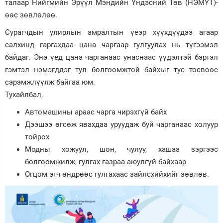
талаар Нийгмийн Эрүүл Мэндийн Үндэсний Төв (НЭМҮТ)-
өөс зөвлөлөө.
Зурхай
Сурагчдын улирлын амралтын үеэр хүүхдүүдээ агаар
салхинд гаргахдаа цана чаргаар гулгуулах нь түгээмэл
байдаг. Энэ үед цана чарганаас унаснаас үүдэлтэй бэртэл
гэмтэл нэмэгддэг тул болгоомжтой байхыг тус төсвөөс
сэрэмжлүүлж байгаа юм.
Тухайлбал,
Автомашины араас чарга чирэхгүй байх
Дээшээ өгсөж явахдаа уруудаж буй чарганаас холуур
тойрох
Модны хожуул, шон, чулуу, хашаа зэргээс
болгоомжилж, гулгах газраа аюулгүй байхаар
Огцом эгч өндрөөс гулгахаас зайлсхийхийг зөвлөв.