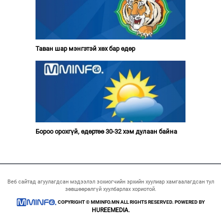
Таван шар мэнгэтэй хөх бар өдөр
Бороо орохгүй, өдөртөө 30-32 хэм дулаан байна
Веб сайтад агуулагдсан мэдээлэл зохиогчийн эрхийн хуулиар хамгаалагдсан тул
зөвшөөрөлгүй хуулбарлах хориотой.
COPYRIGHT © MMINFO.MN ALL RIGHTS RESERVED. POWERED BY
HUREEMEDIA.