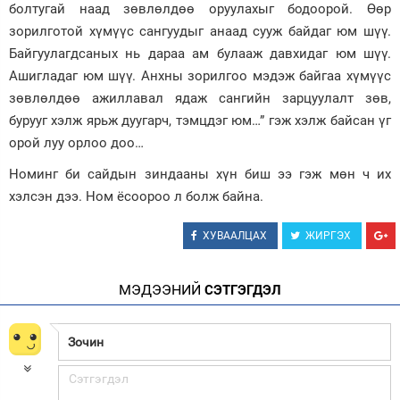
болтугай наад зөвлөлдөө оруулахыг бодоорой. Өөр
зорилготой хүмүүс сангуудыг анаад сууж байдаг юм шүү.
Байгуулагдсаных нь дараа ам булааж давхидаг юм шүү.
Ашигладаг юм шүү. Анхны зорилгоо мэдэж байгаа хүмүүс
зөвлөлдөө ажиллавал ядаж сангийн зарцуулалт зөв,
бурууг хэлж ярьж дуугарч, тэмцдэг юм…” гэж хэлж байсан үг
орой луу орлоо доо…
Номинг би сайдын зиндааны хүн биш ээ гэж мөн ч их
хэлсэн дээ. Ном ёсоороо л болж байна.
ХУВААЛЦАХ
ЖИРГЭХ
МЭДЭЭНИЙ
СЭТГЭГДЭЛ