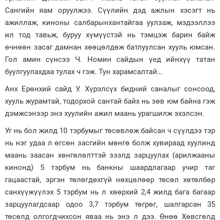
Сангийн яам оруулжээ. Сүүлийн дэд ажлын хэсэгт нь
ажиллаж, киноны салбарынхантайгаа уулзаж, мэдээллээ
ил тод тавьж, буруу хүмүүстэй нь тэмцэж барин байж
өчнөөн засаг дамнан хөөцөлдөж батлуулсан хууль юмсан.
Гол амин сүнсээ Ч. Номин сайдын үед ийнхүү татан
буулгуулахдаа тулах ч гэж. Тун харамсалтай…
Анх Ерөнхий сайд У. Хүрэлсүх бидний саналыг сонсоод,
хууль журамтай, тодорхой сантай байх нь зөв юм байна гэж
дэмжсэнээр энэ хуулийн ажил маань урагшилж эхэлсэн.
Уг нь бол жилд 10 тэрбумыг төсөвлөж байсан ч сүүлдээ тэр
нь нэг удаа л өгсөн засгийн мөнгө болж хувираад хуулинд
маань заасан хөнгөлөлттэй зээлд зарцуулах (арилжааны
кинонд) 5 тэрбум нь банкны шаардлагаар учир таг
гацаастай, эргэн төлөгдөхгүй нөхцөлөөр төсөл хөтөлбөр
санхүүжүүлэх 5 тэрбум нь л хөөрхий 2,4 жилд бага багаар
зарцуулагдсаар одоо 3,7 тэрбум төгрөг, шалгарсан 35
төсөлд олгогдчихсон яваа нь энэ л дээ. Өнөө Хөвсгөлд