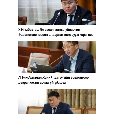
Х.Нямбаатар: Ял авсан мань луйварчин
Эрдэнэтээс төрсөн алдартан гээд сууж харагдсан
Л.Энх-Амгалан:Хүнийг дутуугийн зовлонгоор
дээрэлхэх нь арчаагүй үйлдэл