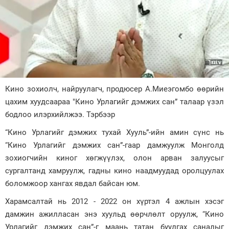
Зурхай
Кино зохиолч, найруулагч, продюсер А.Миеэгомбо өөрийн
цахим хуудсаараа "Кино Урлагийг дэмжих сан” талаар үзэл
бодлоо илэрхийлжээ. Тэрбээр
“Кино Урлагийг дэмжих тухай Хууль”-ийн амин сүнс нь
“Кино Урлагийг дэмжих сан”-гаар дамжуулж Монголд
зохиогчийн киног хөгжүүлэх, олон арван залуусыг
сургалтанд хамруулж, гадны кино наадмуудад оролцуулах
боломжоор хангах явдал байсан юм.
Харамсалтай нь 2012 - 2022 он хүртэл 4 ажлын хэсэг
дамжин ажилласан энэ хуульд өөрчлөлт оруулж, “Кино
Урлагийг дэмжих сан”-г маань татан буулгах саналыг