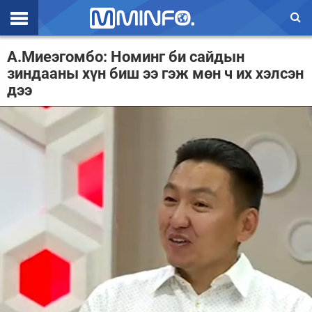
Эхлэл
А.Миеэгомбо: Номинг би сайдын
зиндааны хүн биш ээ гэж мөн ч их хэлсэн
Цаг агаар
дээ
Валют ханш
Улс төр
Эдийн засаг
Үзэл бодол
Спорт
Нийгэм
Дэлхий
Энтертайнмэнт