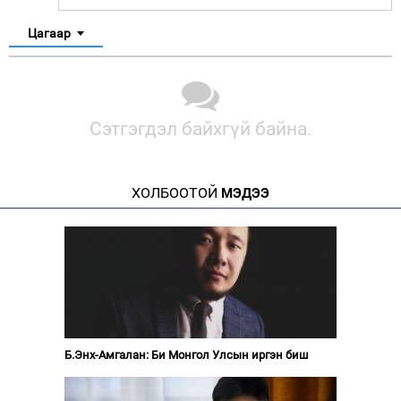
Цагаар
Сэтгэгдэл байхгүй байна.
ХОЛБООТОЙ
МЭДЭЭ
Б.Энх-Амгалан: Би Монгол Улсын иргэн биш