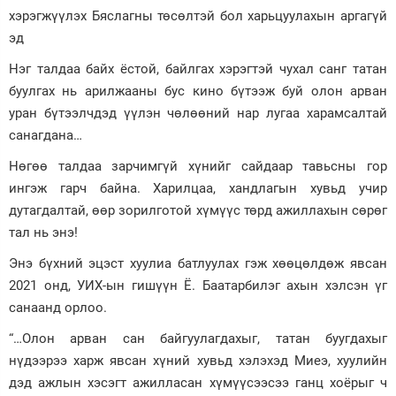
хэрэгжүүлэх Бяслагны төсөлтэй бол харьцуулахын аргагүй
эд
Нэг талдаа байх ёстой, байлгах хэрэгтэй чухал санг татан
буулгах нь арилжааны бус кино бүтээж буй олон арван
уран бүтээлчдэд үүлэн чөлөөний нар лугаа харамсалтай
санагдана…
Нөгөө талдаа зарчимгүй хүнийг сайдаар тавьсны гор
ингэж гарч байна. Харилцаа, хандлагын хувьд учир
дутагдалтай, өөр зорилготой хүмүүс төрд ажиллахын сөрөг
тал нь энэ!
Энэ бүхний эцэст хуулиа батлуулах гэж хөөцөлдөж явсан
2021 онд, УИХ-ын гишүүн Ё. Баатарбилэг ахын хэлсэн үг
санаанд орлоо.
“…Олон арван сан байгуулагдахыг, татан буугдахыг
нүдээрээ харж явсан хүний хувьд хэлэхэд Миеэ, хуулийн
дэд ажлын хэсэгт ажилласан хүмүүсээсээ ганц хоёрыг ч